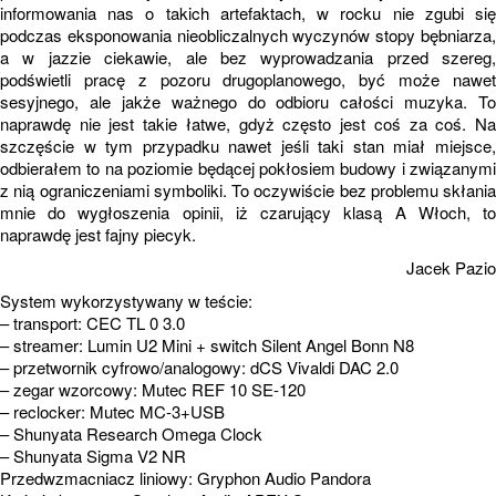
informowania nas o takich artefaktach, w rocku nie zgubi się
podczas eksponowania nieobliczalnych wyczynów stopy bębniarza,
a w jazzie ciekawie, ale bez wyprowadzania przed szereg,
podświetli pracę z pozoru drugoplanowego, być może nawet
sesyjnego, ale jakże ważnego do odbioru całości muzyka. To
naprawdę nie jest takie łatwe, gdyż często jest coś za coś. Na
szczęście w tym przypadku nawet jeśli taki stan miał miejsce,
odbierałem to na poziomie będącej pokłosiem budowy i związanymi
z nią ograniczeniami symboliki. To oczywiście bez problemu skłania
mnie do wygłoszenia opinii, iż czarujący klasą A Włoch, to
naprawdę jest fajny piecyk.
Jacek Pazio
System wykorzystywany w teście:
– transport: CEC TL 0 3.0
– streamer: Lumin U2 Mini + switch Silent Angel Bonn N8
– przetwornik cyfrowo/analogowy: dCS Vivaldi DAC 2.0
– zegar wzorcowy: Mutec REF 10 SE-120
– reclocker: Mutec MC-3+USB
– Shunyata Research Omega Clock
– Shunyata Sigma V2 NR
Przedwzmacniacz liniowy: Gryphon Audio Pandora