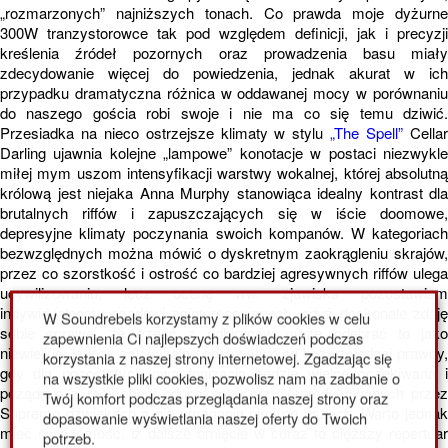
„rozmarzonych” najniższych tonach. Co prawda moje dyżurne
300W tranzystorowce tak pod względem definicji, jak i precyzji
kreślenia źródeł pozornych oraz prowadzenia basu miały
zdecydowanie więcej do powiedzenia, jednak akurat w ich
przypadku dramatyczna różnica w oddawanej mocy w porównaniu
do naszego gościa robi swoje i nie ma co się temu dziwić.
Przesiadka na nieco ostrzejsze klimaty w stylu
„The Spell”
Cella
Darling ujawnia kolejne „lampowe” konotacje w postaci niezwykle
miłej mym uszom intensyfikacji warstwy wokalnej, której absolutną
królową jest niejaka Anna Murphy stanowiąca idealny kontrast dla
brutalnych riffów i zapuszczających się w iście doomowe,
depresyjne klimaty poczynania swoich kompanów. W kategoriach
bezwzględnych można mówić o dyskretnym zaokrągleniu skrajów,
przez co szorstkość i ostrość co bardziej agresywnych riffów ulega
ucywilizowaniu, lecz ocenę ww. zjawiska pozostawiam
indywidualnemu osądowi zainteresowanych, gdyż doskonale zdaję
W Soundrebels korzystamy z plików cookies w celu
sobie sprawę, że część z odbiorców może odebrać to jako
zapewnienia Ci najlepszych doświadczeń podczas
niewielkie, jednak zauważalne odstępstwo od bezwzględnej prawdy,
korzystania z naszej strony internetowej. Zgadzając się
gdy dla pozostałych owa tonizacja będzie wielce oczekiwana i
na wszystkie pliki cookies, pozwolisz nam na zadbanie o
pożądana z racji chęci odpoczynku przy reprodukowanych przez
Twój komfort podczas przeglądania naszej strony oraz
Supremo dźwiękach a nie smagania nimi po uszach. Warto jednak
dopasowanie wyświetlania naszej oferty do Twoich
mieć świadomość, iż dalsze brnięcie w coraz to cięższy repertuar
potrzeb.