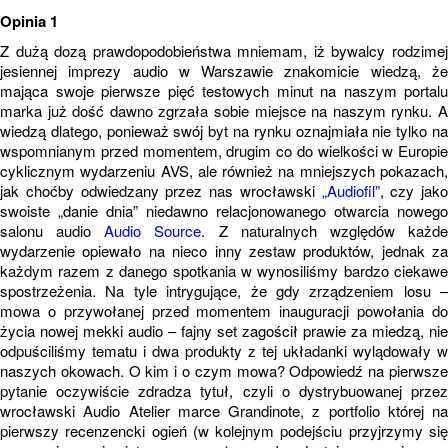
Opinia 1
Z dużą dozą prawdopodobieństwa mniemam, iż bywalcy rodzimej
jesiennej imprezy audio w Warszawie znakomicie wiedzą, że
mająca swoje pierwsze pięć testowych minut na naszym portalu
marka już dość dawno zgrzała sobie miejsce na naszym rynku. A
wiedzą dlatego, ponieważ swój byt na rynku oznajmiała nie tylko na
wspomnianym przed momentem, drugim co do wielkości w Europie
cyklicznym wydarzeniu AVS, ale również na mniejszych pokazach,
jak choćby odwiedzany przez nas wrocławski
„Audiofil”
, czy jako
swoiste „danie dnia” niedawno relacjonowanego otwarcia nowego
salonu audio
Audio Source
. Z naturalnych względów każd
wydarzenie opiewało na nieco inny zestaw produktów, jednak za
każdym razem z danego spotkania w wynosiliśmy bardzo ciekawe
spostrzeżenia. Na tyle intrygujące, że gdy zrządzeniem losu –
mowa o przywołanej przed momentem inauguracji powołania do
życia nowej mekki audio – fajny set zagościł prawie za miedzą, nie
odpuściliśmy tematu i dwa produkty z tej układanki wylądowały w
naszych okowach. O kim i o czym mowa? Odpowiedź na pierwsze
pytanie oczywiście zdradza tytuł, czyli o dystrybuowanej przez
wrocławski Audio Atelier marce Grandinote, z portfolio której na
pierwszy recenzencki ogień (w kolejnym podejściu przyjrzymy się