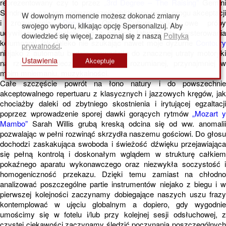
reprezentowany czy to przez
„3rd Degree – The Raising”
Gemin
Syndrome, czy też niebezpiecznie zbliżający się do progu akceptacji
W dowolnym momencie możesz dokonać zmiany
i zrozumienia
„Descent”
Orbit Culture tylko owe próby
swojego wyboru, klikając opcję Spersonalizuj. Aby
ucywilizowania pogłębi, co z niezbyt łatwymi do wysterowania
dowiedzieć się więcej, zapoznaj się z naszą
Polityką
kolumnami, jak daleko nie szukając nawet moje dyżurne
Contoury
prywatności
.
niejako z automatu będzie prowadziło do znacznej utraty motoryki
Ustawienia
Akceptuje
na rzecz niekoniecznie prawidłowo rozumianej, przynajmniej w
moim mniemaniu, muzykalności.
Całe szczęście powrót na łono natury i do powszechnie
akceptowalnego repertuaru z klasycznych i jazzowych kręgów, jak
chociażby daleki od zbytniego skostnienia i irytującej egzaltacji
poprzez wprowadzenie sporej dawki gorących rytmów
„Mozart 
Mambo”
Sarah Willis grubą kreską odcina się od ww. anomalii
pozwalając w pełni rozwinąć skrzydła naszemu gościowi. Do głosu
dochodzi zaskakująca swoboda i świeżość dźwięku przejawiająca
się pełną kontrolą i doskonałym wglądem w strukturę całkiem
pokaźnego aparatu wykonawczego oraz niezwykła soczystość i
homogeniczność przekazu. Dzięki temu zamiast na chłodno
analizować poszczególne partie instrumentów niejako z biegu i w
pierwszej kolejności zaczynamy dobiegające naszych uszu frazy
kontemplować w ujęciu globalnym a dopiero, gdy wygodnie
umościmy się w fotelu i/lub przy kolejnej sesji odsłuchowej, z
czystej ciekawości zaczynamy śledzić poczynania poszczególnych