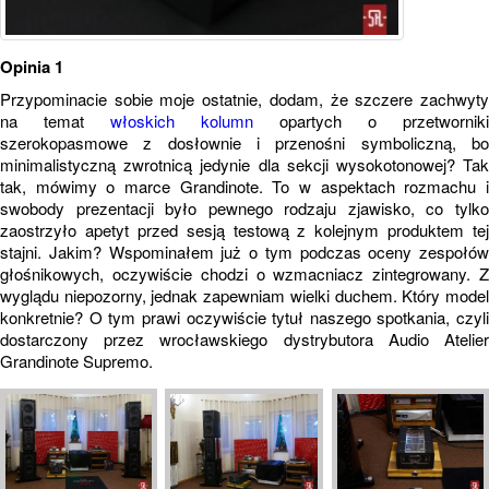
Opinia 1
Przypominacie sobie moje ostatnie, dodam, że szczere zachwyty
na temat
włoskich kolumn
opartych o przetworniki
szerokopasmowe z dosłownie i przenośni symboliczną, bo
minimalistyczną zwrotnicą jedynie dla sekcji wysokotonowej? Tak
tak, mówimy o marce Grandinote. To w aspektach rozmachu i
swobody prezentacji było pewnego rodzaju zjawisko, co tylko
zaostrzyło apetyt przed sesją testową z kolejnym produktem tej
stajni. Jakim? Wspominałem już o tym podczas oceny zespołów
głośnikowych, oczywiście chodzi o wzmacniacz zintegrowany. Z
wyglądu niepozorny, jednak zapewniam wielki duchem. Który model
konkretnie? O tym prawi oczywiście tytuł naszego spotkania, czyli
dostarczony przez wrocławskiego dystrybutora Audio Atelier
Grandinote Supremo.