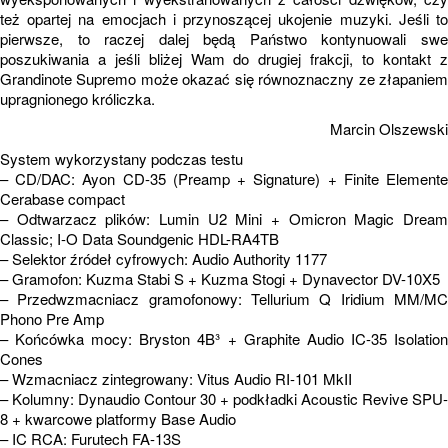
też opartej na emocjach i przynoszącej ukojenie muzyki. Jeśli to
pierwsze, to raczej dalej będą Państwo kontynuowali swe
poszukiwania a jeśli bliżej Wam do drugiej frakcji, to kontakt z
Grandinote Supremo może okazać się równoznaczny ze złapaniem
upragnionego króliczka.
Marcin Olszewski
System wykorzystany podczas testu
– CD/DAC: Ayon CD-35 (Preamp + Signature) + Finite Elemente
Cerabase compact
– Odtwarzacz plików: Lumin U2 Mini + Omicron Magic Dream
Classic; I-O Data Soundgenic HDL-RA4TB
– Selektor źródeł cyfrowych: Audio Authority 1177
– Gramofon: Kuzma Stabi S + Kuzma Stogi + Dynavector DV-10X5
– Przedwzmacniacz gramofonowy: Tellurium Q Iridium MM/MC
Phono Pre Amp
– Końcówka mocy: Bryston 4B³ + Graphite Audio IC-35 Isolation
Cones
– Wzmacniacz zintegrowany: Vitus Audio RI-101 MkII
– Kolumny: Dynaudio Contour 30 + podkładki Acoustic Revive SPU-
8 + kwarcowe platformy Base Audio
– IC RCA: Furutech FA-13S