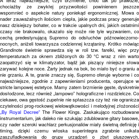
A teraz najważniejsze, czyli brzmienie, choć tak po prawdzie,
chociażby ze zwykłej przyzwoitości powinienem jeszcze
wspomnieć o aspekcie natury poniekąd ergonomicznej. Mowa o
nader zauważalnych ilościom ciepła, jakie podczas pracy generuje
nasz dzisiejszy bohater, co w trakcie upalnych dni, jakich ostatnimi
czasy nie brakowało, okazało się może nie tyle wyzwaniem, co
cechą predestynującą Supremo do odsłuchów późnowieczorno-
nocnych, aniżeli towarzysza codziennej krzątaniny. Krótko mówiąc
Grandinote świetnie sprawdza się w roli tzw. farelki, więc przy
temperaturach za oknem zbliżonych do 30 °C wraz z nim warto
zaopatrzyć się w klimatyzator, bądź jak piszący niniejsze słowa
zarywać kolejne noce. Żarty jednak na bok, bo miało być o graniu a
nie grzaniu. A te, granie znaczy się, Supremo oferuje wyborne i co
najważniejsze, zgodnie z zapewnieniami producenta, operujące w
stricte lampowej estetyce. Mamy zatem brzmienie gęste, dyskretnie
dosłodzone, lecz również „lampowo” holograficzne i rozdzielcze. Co
ciekawe, owa gęstość zupełnie nie spłaszcza czy też nie ogranicza
czytelności prog-rockowej wielowątkowości i melodyjnej złożoności
„By Royal Decree”
The Flower Kings. Zaskakująco rozbudowan
instrumentarium, jak daleko nie szukając zdublowane gitary basowe,
czy nader szeroki wachlarz perkusjonaliów miały świetną definicję i
timing, dzięki czemu włoska superintegra zgrabnie unikała
zaszufladkowania do grupy urządzeń o zbyt pluszowych,