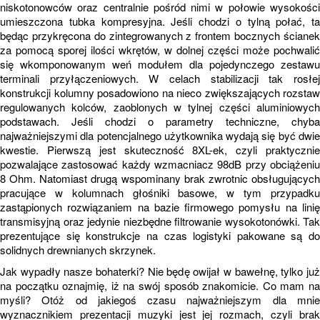
niskotonowców oraz centralnie pośród nimi w połowie wysokości
umieszczona tubka kompresyjna. Jeśli chodzi o tylną połać, ta
będąc przykręcona do zintegrowanych z frontem bocznych ścianek
za pomocą sporej ilości wkrętów, w dolnej części może pochwalić
się wkomponowanym weń modułem dla pojedynczego zestawu
terminali przyłączeniowych. W celach stabilizacji tak rosłej
konstrukcji kolumny posadowiono na nieco zwiększających rozstaw
regulowanych kolców, zaoblonych w tylnej części aluminiowych
podstawach. Jeśli chodzi o parametry techniczne, chyba
najważniejszymi dla potencjalnego użytkownika wydają się być dwie
kwestie. Pierwszą jest skuteczność 8XL-ek, czyli praktycznie
pozwalające zastosować każdy wzmacniacz 98dB przy obciążeniu
8 Ohm. Natomiast drugą wspominany brak zwrotnic obsługujących
pracujące w kolumnach głośniki basowe, w tym przypadku
zastąpionych rozwiązaniem na bazie firmowego pomysłu na linię
transmisyjną oraz jedynie niezbędne filtrowanie wysokotonówki. Tak
prezentujące się konstrukcje na czas logistyki pakowane są do
solidnych drewnianych skrzynek.
Jak wypadły nasze bohaterki? Nie będę owijał w bawełnę, tylko już
na początku oznajmię, iż na swój sposób znakomicie. Co mam na
myśli? Otóż od jakiegoś czasu najważniejszym dla mnie
wyznacznikiem prezentacji muzyki jest jej rozmach, czyli brak