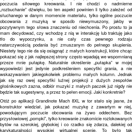
poczucia siłowego kreowania. I nie chodzi o nadmierne
„rozbuchanie” dźwięku, bo ten aspekt powinien li tylko zależeć od
słuchanego w danym momencie materiału, tylko ogólne poczucie
obcowania z muzyką w sposób niewymuszony, jakby w
pozytywnym tego słowa znaczeniu od niechcenia. Po prostu to ja
mam decydować, czy wchodzę z nią w interakcję lub traktuję jako
tło do wypoczynku, a nie cały czas pewnego rodzaju
natarczywością podania być zmuszanym do pełnego skupienia.
Niestety tego nie da się osiągnąć z małych konstrukcji, które chcąc
pokazać się z jak najlepszej strony często wpadają we wspomnianą
przeze mnie pułapkę. Naturalnie określenie „pułapka” w mojej
wypowiedzi jest jedynie podkreśleniem specyfiki grania, a nie
wskazywaniem jakiegokolwiek problemu małych kolumn. Jednak
jak się raz owej specyfiki luźnej projekcji z dużych zespołów
głośnikowych zazna, odbiór muzyki z małych paczek już nigdy nie
będzie tak sugestywny, a przez to pełen emocji. Jaki konkretnie?
Otóż po aplikacji Grandinote Mach 8XL w tor stało się jasne, że
konstruktor wiedział, jak pokazać muzykę z zawartym w niej,
powodującym poczucie obcowania na żywo oddechem. Bez
przysłowiowej „pompki”, tylko kreowanie znakomicie rozlokowanych
bytów na szerokiej, głębokiej i co rzadko się zdarza, dalekiej od
karykaturalności wysokiej wirtualnej scenie. To było tak