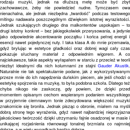
rodzaju muzyki, jednak na dłuższą metę może być zbyt
zachowawcze, żeby nie powiedzieć nudne. Tymczasem owa
nienachalna, ale jednak niezbędna „twardość” podczas testowego
mitingu nadawała poszczególnym dźwiękom istotnej wyrazistości.
Jednak szukających drugiego dna malkontentów uspokajam – to
drugi istotny konkret – bez jakiegokolwiek przerysowania, a jedynie
jako odpowiednie akcentowanie początku i końca pełnej energii i
esencji nawet pojedynczej nuty. I taka klasa A do mnie przemawia,
gdyż brylując w estetyce gładkości oraz dobrej wagi cały czas
pokazuje słuchany materiał z odpowiednim wigorem. A co
najciekawsze, takie aspekty wyłapałem w starciu z przecież w teorii
niezbyt idealnymi dla nich kolumnami ze stajni
Gauder Akustik
.
Naturalnie nie tak spektakularnie podane, jak z wykorzystywanym
przeze mnie do ich napędzenia duńskim piecem, ale jeśli chodzi o
estetykę spojrzenia na muzykę, to była podobna szkoła. Dlatego też
chyba nikogo nie zaskoczę, gdy powiem, że dzięki przed
momentem opisanym cechom wspieranym podaniem wszystkiego
w przyjemnie ciemnawym tonie zdecydowana większość muzyki
znakomicie się broniła. Jednak pisząc o obronie, miałem na myśli
dobrą stronę tego wyrażenia, gdyż nawet najbardziej nieprzyjazna
jakościowo twórczość dzięki utrzymaniu fajnie osadzonej w masie i
unikającej rozjaśnienia równowagi tonalnej brzmiała co najmniej
dobrze, a w wielu wypadkach bardzo dobrze.