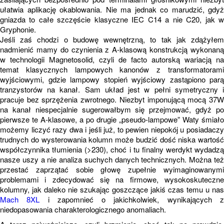
ułatwia aplikację okablowania. Nie ma jednak co marudzić, gdyż
gniazda to całe szczęście klasyczne IEC C14 a nie C20, jak w
Gryphonie.
Jeśli zaś chodzi o budowę wewnętrzną, to tak jak zdążyłem
nadmienić mamy do czynienia z A-klasową konstrukcją wykonaną
w technologii Magnetosolid, czyli de facto autorską wariacją na
temat klasycznych lampowych kanonów z transformatorami
wyjściowymi, gdzie lampowy stopień wyjściowy zastąpiono parą
tranzystorów na kanał. Sam układ jest w pełni symetryczny i
pracuje bez sprzężenia zwrotnego. Niezbyt imponującą mocą 37W
na kanał niespecjalnie sugerowałbym się przejmować, gdyż po
pierwsze te A-klasowe, a po drugie „pseudo-lampowe” Waty śmiało
możemy liczyć razy dwa i jeśli już, to pewien niepokój u posiadaczy
trudnych do wysterowania kolumn może budzić dość niska wartość
współczynnika tłumienia (>230), choć i tu finalny werdykt wydadzą
nasze uszy a nie analiza suchych danych technicznych. Można też
przestać zaprzątać sobie głowę zupełnie wyimaginowanymi
problemami i zdecydować się na firmowe, wysokoskuteczne
kolumny, jak daleko nie szukając goszczące jakiś czas temu u nas
Mach 8XL
i zapomnieć o jakichkolwiek, wynikających 
niedopasowania charakterologicznego anomaliach.