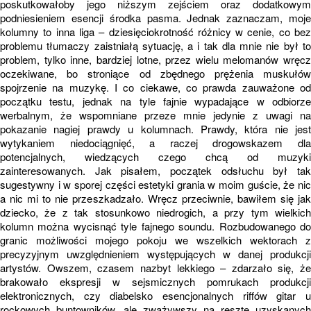
poskutkowałoby jego niższym zejściem oraz dodatkowym
podniesieniem esencji środka pasma. Jednak zaznaczam, moje
kolumny to inna liga – dziesięciokrotność różnicy w cenie, co bez
problemu tłumaczy zaistniałą sytuację, a i tak dla mnie nie był to
problem, tylko inne, bardziej lotne, przez wielu melomanów wręcz
oczekiwane, bo stroniące od zbędnego prężenia muskułów
spojrzenie na muzykę. I co ciekawe, co prawda zauważone od
początku testu, jednak na tyle fajnie wypadające w odbiorze
werbalnym, że wspomniane przeze mnie jedynie z uwagi na
pokazanie nagiej prawdy u kolumnach. Prawdy, która nie jest
wytykaniem niedociągnięć, a raczej drogowskazem dla
potencjalnych, wiedzących czego chcą od muzyki
zainteresowanych. Jak pisałem, początek odsłuchu był tak
sugestywny i w sporej części estetyki grania w moim guście, że nic
a nic mi to nie przeszkadzało. Wręcz przeciwnie, bawiłem się jak
dziecko, że z tak stosunkowo niedrogich, a przy tym wielkich
kolumn można wycisnąć tyle fajnego soundu. Rozbudowanego do
granic możliwości mojego pokoju we wszelkich wektorach z
precyzyjnym uwzględnieniem występujących w danej produkcji
artystów. Owszem, czasem nazbyt lekkiego – zdarzało się, że
brakowało ekspresji w sejsmicznych pomrukach produkcji
elektronicznych, czy diabelsko esencjonalnych riffów gitar u
rockowych buntowników, ale zważywszy na resztę uzyskanych