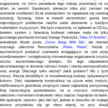
sugestywne, że mimo posiadania tego rodzaju prezentacji na co
dzień ze swoimi Gauderami, pierwsze kilka płyt zamiast na
ocenianie możliwości XL-ek poświęciłem na napawanie się zastaną
sytuacją. Sytuacją, która w kwestii wyrazistości grania bez
najmniejszych problemów radziła sobie dosłownie z każdym
materiałem muzycznym. Nie było znaczenia, co lądowało w CD-ku,
bowiem system z łatwością budował ciekawe realia nie tylko
jazzowego plumkania formacji Garego Peacocka
„Tales Of Another”
wokalistyki Norah Jones
„Come Away With Me”
, ale również
mocnego uderzenia Rammsteina
„Reise, Reise”
. Każda 
wymienionych produkcji czarowała wciągającym na całe płyty
rozwibrowaniem i umiejętnością mimowolnego angażowania zmysłu
słuchu wszechobecnego dźwięku. Do tego odpowiednio
akcentowanego w domenie ostrości kreski i niezłej esencjonalności
oraz energii. Dlaczego tylko niezłej? Jakiś problem? Nic z tych
rzeczy. Raczej określiłbym to konsekwencją budowy opisywanych
kolumn. Otóż nastawienie konstruktora na użycie wielu małych,
niefiltrowanych głośników strojonych nawet najbardziej pomysłową
linią transmisyjną spowodowało, że w mocnym rockowym
uderzeniu momentami brakowało nieco zejścia i kopnięcia na basie.
Ale spokojnie, owszem jako taki był, jednak w stosunku do mojego
wzorca przydałoby się go nieco więcej, co przy okazji