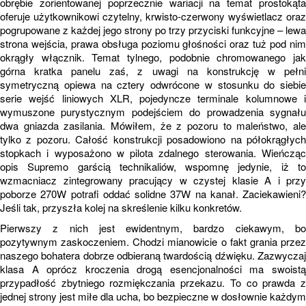
obrębie zorientowanej poprzecznie wariacji na temat prostokąta
oferuje użytkownikowi czytelny, krwisto-czerwony wyświetlacz oraz
pogrupowane z każdej jego strony po trzy przyciski funkcyjne – lewa
strona wejścia, prawa obsługa poziomu głośności oraz tuż pod nim
okrągły włącznik. Temat tylnego, podobnie chromowanego jak
górna kratka panelu zaś, z uwagi na konstrukcję w pełni
symetryczną opiewa na cztery odwrócone w stosunku do siebie
serie wejść liniowych XLR, pojedyncze terminale kolumnowe i
wymuszone purystycznym podejściem do prowadzenia sygnału
dwa gniazda zasilania. Mówiłem, że z pozoru to maleństwo, ale
tylko z pozoru. Całość konstrukcji posadowiono na półokrągłych
stopkach i wyposażono w pilota zdalnego sterowania. Wieńcząc
opis Supremo garścią technikaliów, wspomnę jedynie, iż to
wzmacniacz zintegrowany pracujący w czystej klasie A i przy
poborze 270W potrafi oddać solidne 37W na kanał. Zaciekawieni?
Jeśli tak, przyszła kolej na skreślenie kilku konkretów.
Pierwszy z nich jest ewidentnym, bardzo ciekawym, bo
pozytywnym zaskoczeniem. Chodzi mianowicie o fakt grania przez
naszego bohatera dobrze odbieraną twardością dźwięku. Zazwyczaj
klasa A oprócz kroczenia drogą esencjonalności ma swoistą
przypadłość zbytniego rozmiękczania przekazu. To co prawda z
jednej strony jest miłe dla ucha, bo bezpieczne w dosłownie każdym