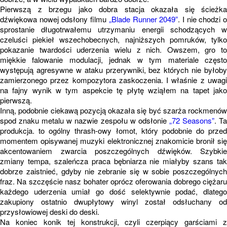
Pierwszą z brzegu jako dobra stacja okazała się ścieżka
dźwiękowa nowej odsłony filmu
„Blade Runner 2049”
. I nie chodzi 
sprostanie długotrwałemu utrzymaniu energii schodzących w
czeluści piekieł wszechobecnych, najniższych pomruków, tylko
pokazanie twardości uderzenia wielu z nich. Owszem, gro to
miękkie falowanie modulacji, jednak w tym materiale często
występują agresywne w ataku przerywniki, bez których nie byłoby
zamierzonego przez kompozytora zaskoczenia. I właśnie z uwagi
na fajny wynik w tym aspekcie tę płytę wziąłem na tapet jako
pierwszą.
Inną, podobnie ciekawą pozycją okazała się być szarża rockmenów
spod znaku metalu w nazwie zespołu w odsłonie
„72 Seasons”
. T
produkcja. to ogólny thrash-owy łomot, który podobnie do przed
momentem opisywanej muzyki elektronicznej znakomicie bronił się
akcentowaniem zwarcia poszczególnych dźwięków. Szybkie
zmiany tempa, szaleńcza praca bębniarza nie miałyby szans tak
dobrze zaistnieć, gdyby nie zebranie się w sobie poszczególnych
fraz. Na szczęście nasz bohater oprócz oferowania dobrego ciężaru
każdego uderzenia umiał go dość selektywnie podać, dlatego
zakupiony ostatnio dwupłytowy winyl został odsłuchany od
przysłowiowej deski do deski.
Na koniec konik tej konstrukcji, czyli czerpiący garściami z