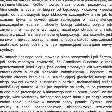
instrumentalistów. Krótko mówiąc nasz proces poznawczy z
Grandinote w systemie biegnie od będącego kluczową kwestią
ogółu do stanowiących jego składowe szczegółów a nie jak to
czasem bywa na odwrót, gdzie zabiegające o naszą atencję
poszczególne niuanse i akcenty budują zdolność objęcia ich
zmysłami a następnie wymagają mozolnego składania z nich,
niczym z puzzli, w miarę sensownej kompozycji. Tutaj wszystko jest
na swoim miejscu tworząc harmonijną i spójną całość, więc zamiast
analizować przechodzimy w tryb regenerującej zszargane nerwy
syntezy.
W ramach finalnego podsumowania nieco przewrotnie i pół żartem,
pół serio mógłbym stwierdzić, że Grandinote Supremo z racji
generowanych ilości ciepła jest idealną propozycją dla wszystkich
zmarzluchów a dzięki niezwykle eufonicznemu i bogatemu w
słodkie akcenty brzmieniu o uzależniającej gładkości uwagę na
niego powinni zwrócić słuchacze o bardziej melomańskiej aniżeli
audiofilskiej naturze. A tak już zupełnie na serio, to po pierwsze
trudno mieć pretensję od A-klasowego nomen omen „pieca”, że się
grzeje, więc wystarczy świadomość tegoż faktu a po drugie warto
zadać sobie kluczowe w naszym hobby pytanie. Pytanie, czy
wolimy słuchać poszczególnych, niejednokrotnie sztucznie
wyeksponowanych i wyekstrahowanych z całości dźwięków, czy