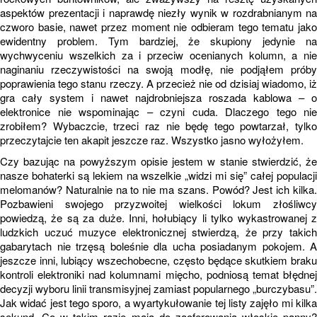
aspektów prezentacji i naprawdę niezły wynik w rozdrabnianym na
czworo basie, nawet przez moment nie odbieram tego tematu jako
ewidentny problem. Tym bardziej, że skupiony jedynie na
wychwyceniu wszelkich za i przeciw ocenianych kolumn, a nie
naginaniu rzeczywistości na swoją modłę, nie podjąłem próby
poprawienia tego stanu rzeczy. A przecież nie od dzisiaj wiadomo, iż
gra cały system i nawet najdrobniejsza roszada kablowa – o
elektronice nie wspominając – czyni cuda. Dlaczego tego nie
zrobiłem? Wybaczcie, trzeci raz nie będę tego powtarzał, tylko
przeczytajcie ten akapit jeszcze raz. Wszystko jasno wyłożyłem.
Czy bazując na powyższym opisie jestem w stanie stwierdzić, że
nasze bohaterki są lekiem na wszelkie „widzi mi się” całej populacji
melomanów? Naturalnie na to nie ma szans. Powód? Jest ich kilka.
Pozbawieni swojego przyzwoitej wielkości lokum złośliwcy
powiedzą, że są za duże. Inni, hołubiący li tylko wykastrowanej z
ludzkich uczuć muzyce elektronicznej stwierdzą, że przy takich
gabarytach nie trzęsą boleśnie dla ucha posiadanym pokojem. A
jeszcze inni, lubiący wszechobecne, często będące skutkiem braku
kontroli elektroniki nad kolumnami mięcho, podniosą temat błędnej
decyzji wyboru linii transmisyjnej zamiast popularnego „burczybasu”.
Jak widać jest tego sporo, a wyartykułowanie tej listy zajęło mi kilka
sekund. Co w takim razie mają do zaoferowania włoskie panny?