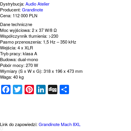
Dystrybucja:
Audio Atelier
Producent:
Grandinote
Cena: 112 000 PLN
Dane techniczne
Moc wyjściowa: 2 x 37 W/8 Ω
Współczynnik tłumienia: >230
Pasmo przenoszenia: 1,5 Hz – 350 kHz
Wejścia: 4 x XLR
Tryb pracy: klasa A
Budowa: dual-mono
Pobór mocy: 270 W
Wymiary (S x W x G): 318 x 196 x 473 mm
Waga: 40 kg
Facebook
Twitter
Pinterest
LinkedIn
Digg
Share
Link do zapowiedzi:
Grandinote Mach 8XL