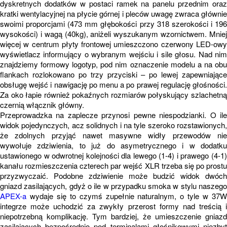
dyskretnych dodatków w postaci ramek na panelu przednim oraz
kratki wentylacyjnej na płycie górnej i pleców uwagę zwraca głównie
swoimi proporcjami (473 mm głębokości przy 318 szerokości i 196
wysokości) i wagą (40kg), aniżeli wyszukanym wzornictwem. Mniej
więcej w centrum płyty frontowej umieszczono czerwony LED-owy
wyświetlacz informujący o wybranym wejściu i sile głosu. Nad nim
znajdziemy formowy logotyp, pod nim oznaczenie modelu a na obu
flankach rozlokowano po trzy przyciski – po lewej zapewniające
obsługę wejść i nawigację po menu a po prawej regulację głośności.
Za oko łapie również pokaźnych rozmiarów połyskujący szlachetną
czernią włącznik główny.
Przeprowadzka na zaplecze przynosi pewne niespodzianki. O ile
widok pojedynczych, acz solidnych i na tyle szeroko rozstawionych,
że zdolnych przyjąć nawet masywne widły przewodów nie
wywołuje zdziwienia, to już do asymetrycznego i w dodatku
ustawionego w odwrotnej kolejności dla lewego (1-4) i prawego (4-1)
kanału rozmieszczenia czterech par wejść XLR trzeba się po prostu
przyzwyczaić. Podobne zdziwienie może budzić widok dwóch
gniazd zasilających, gdyż o ile w przypadku smoka w stylu naszego
APEX-a
wydaje się to czymś zupełnie naturalnym, o tyle w 37W
integrze może uchodzić za zwykły przerost formy nad treścią i
niepotrzebną komplikację. Tym bardziej, że umieszczenie gniazd
zasilających bezpośrednio pod terminalami głośnikowymi niezbyt