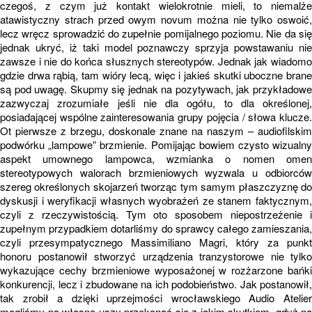
czegoś, z czym już kontakt wielokrotnie mieli, to niemalże
atawistyczny strach przed owym novum można nie tylko oswoić,
lecz wręcz sprowadzić do zupełnie pomijalnego poziomu. Nie da się
jednak ukryć, iż taki model poznawczy sprzyja powstawaniu nie
zawsze i nie do końca słusznych stereotypów. Jednak jak wiadomo
gdzie drwa rąbią, tam wióry lecą, więc i jakieś skutki uboczne brane
są pod uwagę. Skupmy się jednak na pozytywach, jak przykładowe
zazwyczaj zrozumiałe jeśli nie dla ogółu, to dla określonej,
posiadającej wspólne zainteresowania grupy pojęcia / słowa klucze.
Ot pierwsze z brzegu, doskonale znane na naszym – audiofilskim
podwórku „lampowe” brzmienie. Pomijając bowiem czysto wizualny
aspekt umownego lampowca, wzmianka o nomen omen
stereotypowych walorach brzmieniowych wyzwala u odbiorców
szereg określonych skojarzeń tworząc tym samym płaszczyznę do
dyskusji i weryfikacji własnych wyobrażeń ze stanem faktycznym,
czyli z rzeczywistością. Tym oto sposobem niepostrzeżenie i
zupełnym przypadkiem dotarliśmy do sprawcy całego zamieszania,
czyli przesympatycznego Massimiliano Magri, który za punkt
honoru postanowił stworzyć urządzenia tranzystorowe nie tylko
wykazujące cechy brzmieniowe wyposażonej w rozżarzone bańki
konkurencji, lecz i zbudowane na ich podobieństwo. Jak postanowił,
tak zrobił a dzięki uprzejmości wrocławskiego Audio Atelier
mogliśmy na własne uszy przekonać się z jakim skutkiem, gdyż na