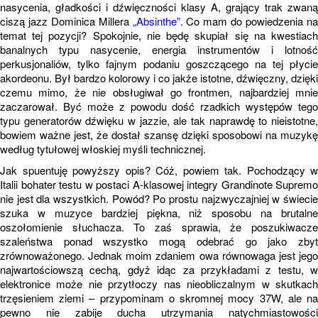
nasycenia, gładkości i dźwięczności klasy A, grający trak zwaną
ciszą jazz Dominica Millera
„Absinthe”
. Co mam do powiedzenia n
temat tej pozycji? Spokojnie, nie będę skupiał się na kwestiach
banalnych typu nasycenie, energia instrumentów i lotność
perkusjonaliów, tylko fajnym podaniu goszczącego na tej płycie
akordeonu. Był bardzo kolorowy i co jakże istotne, dźwięczny, dzięki
czemu mimo, że nie obsługiwał go frontmen, najbardziej mnie
zaczarował. Być może z powodu dość rzadkich występów tego
typu generatorów dźwięku w jazzie, ale tak naprawdę to nieistotne,
bowiem ważne jest, że dostał szansę dzięki sposobowi na muzykę
według tytułowej włoskiej myśli technicznej.
Jak spuentuję powyższy opis? Cóż, powiem tak. Pochodzący w
Italii bohater testu w postaci A-klasowej integry Grandinote Supremo
nie jest dla wszystkich. Powód? Po prostu najzwyczajniej w świecie
szuka w muzyce bardziej piękna, niż sposobu na brutalne
oszołomienie słuchacza. To zaś sprawia, że poszukiwacze
szaleństwa ponad wszystko mogą odebrać go jako zbyt
zrównoważonego. Jednak moim zdaniem owa równowaga jest jego
najwartościowszą cechą, gdyż idąc za przykładami z testu, w
elektronice może nie przytłoczy nas nieobliczalnym w skutkach
trzęsieniem ziemi – przypominam o skromnej mocy 37W, ale na
pewno nie zabije ducha utrzymania natychmiastowości