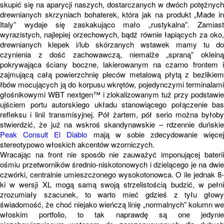
skupić się na aparycji naszych, dostarczanych w dwóch potężnych
drewnianych skrzyniach bohaterek, która jak na produkt „Made in
Italy” wydaje się zaskakująco mało „rustykalna”. Zamiast
wyrazistych, najlepiej orzechowych, bądź równie łapiących za oko,
drewnianych klepek i/lub skórzanych wstawek mamy tu do
czynienia z dość zachowawczą, niemalże „spraną” okleiną
pokrywająca ściany boczne, lakierowanym na czarno frontem i
zajmującą całą powierzchnię pleców metalową płytą z bezlikiem
łbów mocujących ją do korpusu wkrętów, pojedynczymi terminalami
głośnikowymi WBT nextgen™ i zlokalizowanym tuż przy podstawie
ujściem portu autorskiego układu stanowiącego połączenie bas
refleksu i linii transmisyjnej. Pół żartem, pół serio można byłoby
stwierdzić, że już na wskroś skandynawskie – rdzennie duńskie
Peak Consult El Diablo
mają w sobie zdecydowanie więcej
stereotypowo włoskich akcentów wzorniczych.
Wracając na front nie sposób nie zauważyć imponującej baterii
ośmiu przetworników średnio-niskotonowych i dzielącego je na dwie
czwórki, centralnie umieszczonego wysokotonowca. O ile jednak 8-
ki w wersji XL mogą samą swoją strzelistością budzić, w pełni
zrozumiały szacunek, to warto mieć gdzieś z tyłu głowy
świadomość, że choć niejako wieńczą linię „normalnych” kolumn we
włoskim portfolio, to tak naprawdę są one jedynie