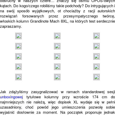
odsłuchy w naszych cztere… znaczy się ośmiu OPOS-owych
kątach. Do kogo/czego robiliśmy takie podchody? Do intrygujących i
na swój sposób wyjątkowych, ot chociażby z racji autorskich
rozwiązań forsowanych przez przesympatycznego twórcę,
włoskich kolumn Grandinote Mach 8XL, na których test serdecznie
zapraszamy.
Jak zdążyliśmy zasygnalizować w ramach standardowej sesji
unboxingowej
tytułowe kolumny przy wzroście 174 cm do
najmniejszych nie należą, więc dopisek XL wydaje się w pełni
uzasadniony, choć powód jego umieszczenia pozwolę sobie
wyjaśnić dosłownie za moment. Na początek proponuje jednak