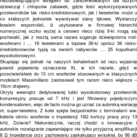
niezobowiązującym wstępem do zarezerwowanych dla dużych
dziewcząt i chłopców zabawek, gdzie ilość wykorzystywanych
przetworników tak nisko-średniotonowych, jak i tweeterów może u
co słabszych jednostek wywoływać stany lękowe. Wystarczy
bowiem wspomnieć, iż usytuowane w firmowej hierarchii
numerycznej oczko wyżej a cenowo nieco niżej 9-ki mogą się
pochwalić, jak z resztą sama nazwa sugeruje dziewięcioma mid-
wooferami i … 16 tweeterami a topowe 36-ki oprócz 36 nisko-
średniotonowców łypią na swoich nabywców … 25 kopułkami
wysokotonowymi.
Skupiając się jednak na naszych bohaterkach od razu wyjaśnię
powód pojawienia oznaczenia XL w ich nazwie, gdyż w
przeciwieństwie do 13 cm wooferów stosowanych w klasycznych
modelach Massimiliano zastosował tym razem nieco większe –
16cm drajwery.
Ukryty wewnątrz dedykowanej tubki wysokotonowy przetwornik
kompresyjny pracuje od 7 kHz i jest filtrowany pojedynczym
kondensatorem, więc de facto można go uznać za autorską wariację
nt. super-tweetera. Z kolei spięta bezpośrednio z terminalami ww.
bateria ośmiu wooferów o impedancji 16Ω kończy pracę przy 13
kHz. Dziwne? Niekoniecznie, raczej chodzi o innowacyjne i
autorskie rozwiązanie zapewniające nie tylko przyjazną amplifikacji
8 Ω impedancję przy zachowaniu zaskakująco wysokiej, bo 98 dB