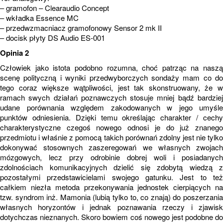
– gramofon – Clearaudio Concept
– wkładka Essence MC
– przedwzmacniacz gramofonowy Sensor 2 mk II
– docisk płyty DS Audio ES-001
Opinia 2
Człowiek jako istota podobno rozumna, choć patrząc na naszą
scenę polityczną i wyniki przedwyborczych sondaży mam co do
tego coraz większe wątpliwości, jest tak skonstruowany, że w
ramach swych działań poznawczych stosuje mniej bądź bardziej
udane porównania względem zakodowanych w jego umyśle
punktów odniesienia. Dzięki temu określając charakter / cechy
charakterystyczne czegoś nowego odnosi je do już znanego
przedmiotu i właśnie z pomocą takich porównań zdolny jest nie tylko
dokonywać stosownych zaszeregowań we własnych zwojach
mózgowych, lecz przy odrobinie dobrej woli i posiadanych
zdolnościach komunikacyjnych dzielić się zdobytą wiedzą z
pozostałymi przedstawicielami swojego gatunku. Jest to też
całkiem niezła metoda przekonywania jednostek cierpiących na
tzw. syndrom inż. Mamonia (lubią tylko to, co znają) do poszerzania
własnych horyzontów i jednak poznawania rzeczy i zjawisk
dotychczas nieznanych. Skoro bowiem coś nowego jest podobne do