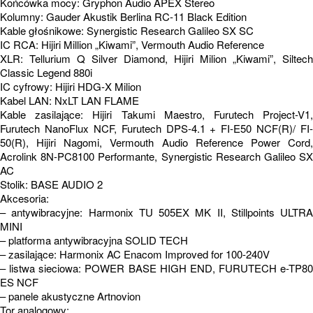
Końcówka mocy: Gryphon Audio APEX Stereo
Kolumny: Gauder Akustik Berlina RC-11 Black Edition
Kable głośnikowe: Synergistic Research Galileo SX SC
IC RCA: Hijiri Million „Kiwami”, Vermouth Audio Reference
XLR: Tellurium Q Silver Diamond, Hijiri Milion „Kiwami”, Siltech
Classic Legend 880i
IC cyfrowy: Hijiri HDG-X Milion
Kabel LAN: NxLT LAN FLAME
Kable zasilające: Hijiri Takumi Maestro, Furutech Project-V1,
Furutech NanoFlux NCF, Furutech DPS-4.1 + FI-E50 NCF(R)/ FI-
50(R), Hijiri Nagomi, Vermouth Audio Reference Power Cord,
Acrolink 8N-PC8100 Performante, Synergistic Research Galileo SX
AC
Stolik: BASE AUDIO 2
Akcesoria:
– antywibracyjne: Harmonix TU 505EX MK II, Stillpoints ULTRA
MINI
– platforma antywibracyjna SOLID TECH
– zasilające: Harmonix AC Enacom Improved for 100-240V
– listwa sieciowa: POWER BASE HIGH END, FURUTECH e-TP80
ES NCF
– panele akustyczne Artnovion
Tor analogowy: