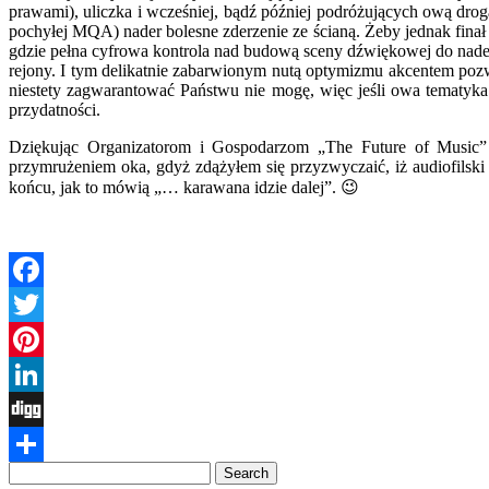
prawami), uliczka i wcześniej, bądź później podróżujących ową dr
pochyłej MQA) nader bolesne zderzenie ze ścianą. Żeby jednak fina
gdzie pełna cyfrowa kontrola nad budową sceny dźwiękowej do nader 
rejony. I tym delikatnie zabarwionym nutą optymizmu akcentem pozwo
niestety zagwarantować Państwu nie mogę, więc jeśli owa tematyka 
przydatności.
Dziękując Organizatorom i Gospodarzom „The Future of Music” z
przymrużeniem oka, gdyż zdążyłem się przyzwyczaić, iż audiofils
końcu, jak to mówią „… karawana idzie dalej”. 😉
Facebook
Twitter
Pinterest
LinkedIn
Digg
Share