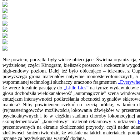
Nie powiem, początki były wielce obiecujące. Świetna organizacja,
wydzielonej części Kinogram, kieliszek prosecco i rozkosznie wygod
high-endowy poziom. Dalej też było obiecująco – tele-most z Cu
powyższego grona materiałów natywnie mono/stereofonicznych, a
wspomnianej technologii słuchaczy uraczono fragmentem
„Everywhe
że wręcz idealnie pasujący do
„Little Lies”
na tymże wydawnictwie s
głosu dochodziła wielokanałowość „automagicznie” scena windowana
entuzjazm intensywności podkreślania obecności sygnałów skierow
maniera? Niby powinienem czekać na trzecią próbkę, w końcu do 
(re)masteringowców możliwością lokowania dźwięków w przestrzeni 
psychoaktywnych i to w ciężkim stadium choroby lokomocyjnej a
skomplementować „koncertowy” materiał reklamowy z udziałem
prezentowanych na ekranie okoliczności przyrody, czyli nader ud
złośliwości, śmiem twierdzić, że właśnie na takich materiałach, pom
uznane za bezdyskusyjną wartość dodaną.