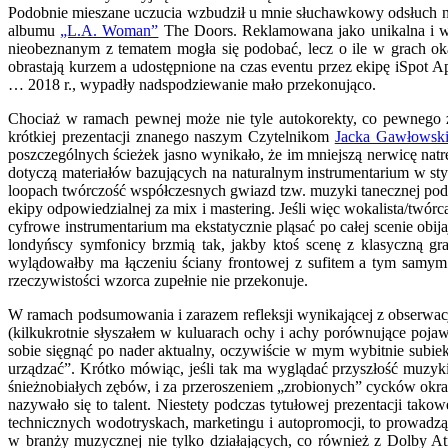
Podobnie mieszane uczucia wzbudził u mnie słuchawkowy odsłuch na
albumu
„L.A. Woman”
The Doors. Reklamowana jako unikalna i w
nieobeznanym z tematem mogła się podobać, lecz o ile w grach ok
obrastają kurzem a udostępnione na czas eventu przez ekipę iSpot 
… 2018 r., wypadły nadspodziewanie mało przekonująco.
Chociaż w ramach pewnej może nie tyle autokorekty, co pewnego z
krótkiej prezentacji znanego naszym Czytelnikom
Jacka Gawłowsk
poszczególnych ścieżek jasno wynikało, że im mniejszą nerwicę natr
dotyczą materiałów bazujących na naturalnym instrumentarium w sty
loopach twórczość współczesnych gwiazd tzw. muzyki tanecznej podobn
ekipy odpowiedzialnej za mix i mastering. Jeśli więc wokalista/twó
cyfrowe instrumentarium ma ekstatycznie pląsać po całej scenie obijaj
londyńscy symfonicy brzmią tak, jakby ktoś scenę z klasyczną gra
wylądowałby ma łączeniu ściany frontowej z sufitem a tym samym 
rzeczywistości wzorca zupełnie nie przekonuje.
W ramach podsumowania i zarazem refleksji wynikającej z obserw
(kilkukrotnie słyszałem w kuluarach ochy i achy porównujące pojaw
sobie sięgnąć po nader aktualny, oczywiście w mym wybitnie subie
urządzać”. Krótko mówiąc, jeśli tak ma wyglądać przyszłość muzy
śnieżnobiałych zębów, i za przeroszeniem „zrobionych” cycków okras
nazywało się to talent. Niestety podczas tytułowej prezentacji t
technicznych wodotryskach, marketingu i autopromocji, to prowadzą
w branży muzycznej nie tylko działających, co również z Dolby Atm