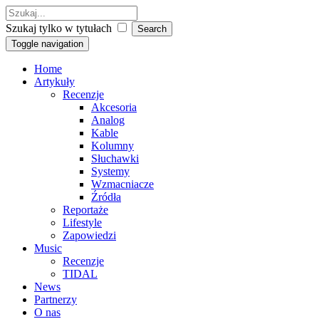
Szukaj tylko w tytułach
Toggle navigation
Home
Artykuły
Recenzje
Akcesoria
Analog
Kable
Kolumny
Słuchawki
Systemy
Wzmacniacze
Źródła
Reportaże
Lifestyle
Zapowiedzi
Music
Recenzje
TIDAL
News
Partnerzy
O nas