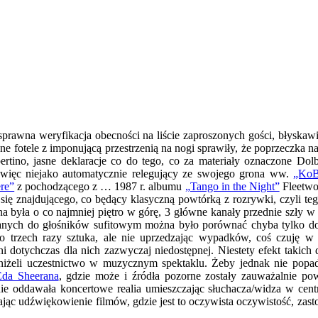
 sprawna weryfikacja obecności na liście zaproszonych gości, błysk
ne fotele z imponującą przestrzenią na nogi sprawiły, że poprzeczka 
pertino, jasne deklaracje co do tego, co za materiały oznaczone
 więc niejako automatycznie relegujący ze swojego grona ww.
„Ko
re”
z pochodzącego z … 1987 r. albumu
„Tango in the Night”
Fleetwo
ię znajdującego, co będący klasyczną powtórką z rozrywki, czyli te
 była o co najmniej piętro w górę, 3 główne kanały przednie szły w 
anych do głośników sufitowym można było porównać chyba tylko do sp
trzech razy sztuka, ale nie uprzedzając wypadków, coś czuję w k
dotychczas dla nich zazwyczaj niedostępnej. Niestety efekt takich d
niżeli uczestnictwo w muzycznym spektaklu. Żeby jednak nie popa
Eda Sheerana
, gdzie może i źródła pozorne zostały zauważalnie pow
anie oddawała koncertowe realia umieszczając słuchacza/widza w c
ijając udźwiękowienie filmów, gdzie jest to oczywista oczywistość, za