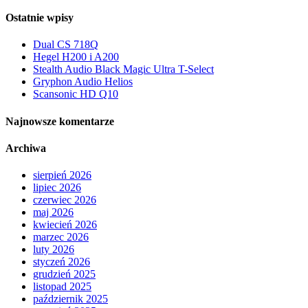
Ostatnie wpisy
Dual CS 718Q
Hegel H200 i A200
Stealth Audio Black Magic Ultra T-Select
Gryphon Audio Helios
Scansonic HD Q10
Najnowsze komentarze
Archiwa
sierpień 2026
lipiec 2026
czerwiec 2026
maj 2026
kwiecień 2026
marzec 2026
luty 2026
styczeń 2026
grudzień 2025
listopad 2025
październik 2025