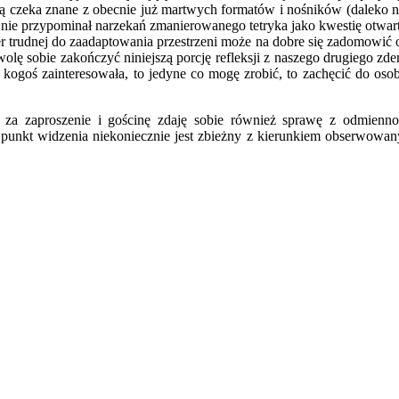
ogą czeka znane z obecnie już martwych formatów i nośników (daleko 
ł nie przypominał narzekań zmanierowanego tetryka jako kwestię otwa
trudnej do zaadaptowania przestrzeni może na dobre się zadomowić o 
lę sobie zakończyć niniejszą porcję refleksji z naszego drugiego zder
kogoś zainteresowała, to jedyne co mogę zrobić, to zachęcić do osob
a zaproszenie i gościnę zdaję sobie również sprawę z odmiennoś
ki punkt widzenia niekoniecznie jest zbieżny z kierunkiem obserwow