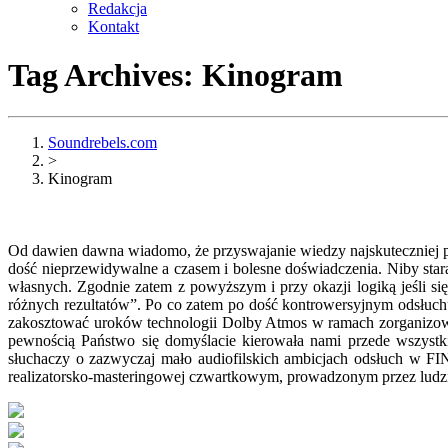
Redakcja
Kontakt
Tag Archives:
Kinogram
Soundrebels.com
>
Kinogram
Od dawien dawna wiadomo, że przyswajanie wiedzy najskuteczniej p
dość nieprzewidywalne a czasem i bolesne doświadczenia. Niby stara 
własnych. Zgodnie zatem z powyższym i przy okazji logiką jeśli si
różnych rezultatów”. Po co zatem po dość kontrowersyjnym odsłuc
zakosztować uroków technologii Dolby Atmos w ramach zorganizow
pewnością Państwo się domyślacie kierowała nami przede wszystki
słuchaczy o zazwyczaj mało audiofilskich ambicjach odsłuch w FI
realizatorsko-masteringowej czwartkowym, prowadzonym przez ludzi 