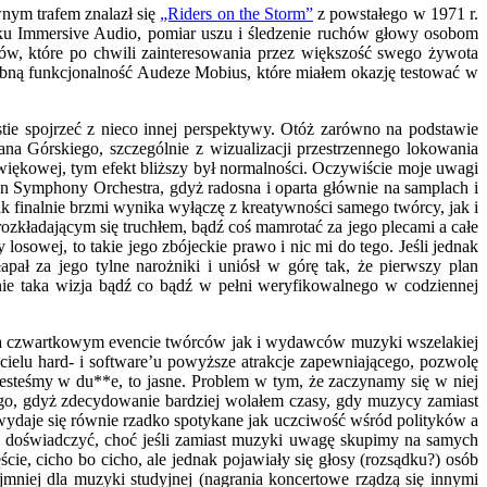
nym trafem znalazł się
„Riders on the Storm”
z powstałego w 1971 r.
ku Immersive Audio, pomiar uszu i śledzenie ruchów głowy osobom
ów, które po chwili zainteresowania przez większość swego żywota
dobną funkcjonalność Audeze Mobius, które miałem okazję testować w
ie spojrzeć z nieco innej perspektywy. Otóż zarówno na podstawie
ana Górskiego, szczególnie z wizualizacji przestrzennego lokowania
źwiękowej, tym efekt bliższy był normalności. Oczywiście moje uwagi
n Symphony Orchestra, gdyż radosna i oparta głównie na samplach i
ak finalnie brzmi wynika wyłączę z kreatywności samego twórcy, jak i
ozkładającym się truchłem, bądź coś mamrotać za jego plecami a całe
 losowej, to takie jego zbójeckie prawo i nic mi do tego. Jeśli jednak
pał za jego tylne narożniki i uniósł w górę tak, że pierwszy plan
nie taka wizja bądź co bądź w pełni weryfikowalnego w codziennej
na czwartkowym evencie twórców jak i wydawców muzyki wszelakiej
cielu hard- i software’u powyższe atrakcje zapewniającego, pozwolę
esteśmy w du**e, to jasne. Problem w tym, że zaczynamy się w niej
go, gdyż zdecydowanie bardziej wolałem czasy, gdy muzycy zamiast
 wydaje się równie rzadko spotykane jak uczciwość wśród polityków a
i” doświadczyć, choć jeśli zamiast muzyki uwagę skupimy na samych
e, cicho bo cicho, ale jednak pojawiały się głosy (rozsądku?) osób
jmniej dla muzyki studyjnej (nagrania koncertowe rządzą się innymi