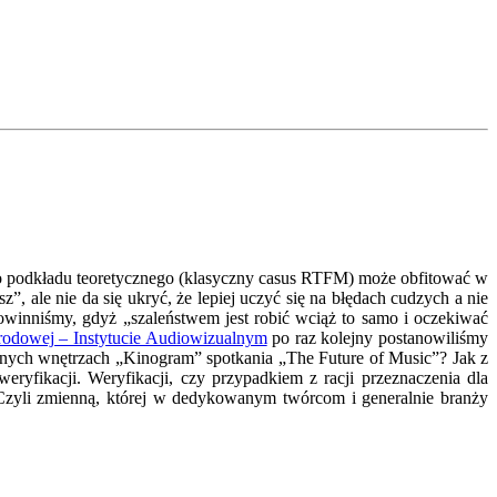
go podkładu teoretycznego (klasyczny casus RTFM) może obfitować w
, ale nie da się ukryć, że lepiej uczyć się na błędach cudzych a nie
powinniśmy, gdyż „szaleństwem jest robić wciąż to samo i oczekiwać
rodowej – Instytucie Audiowizualnym
po raz kolejny postanowiliśmy
ych wnętrzach „Kinogram” spotkania „The Future of Music”? Jak z
yfikacji. Weryfikacji, czy przypadkiem z racji przeznaczenia dla
 Czyli zmienną, której w dedykowanym twórcom i generalnie branży