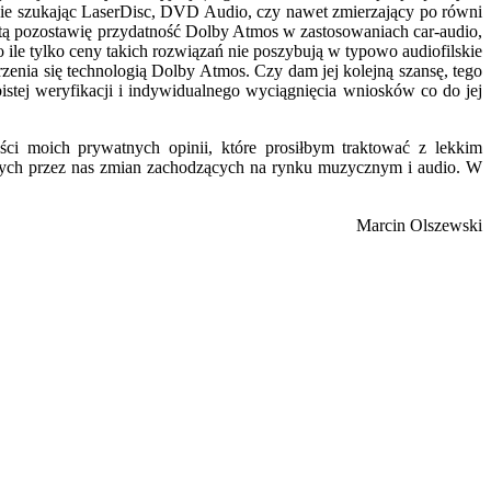
nie szukając LaserDisc, DVD Audio, czy nawet zmierzający po równi
rtą pozostawię przydatność Dolby Atmos w zastosowaniach car-audio,
ile tylko ceny takich rozwiązań nie poszybują w typowo audiofilskie
zenia się technologią Dolby Atmos. Czy dam jej kolejną szansę, tego
istej weryfikacji i indywidualnego wyciągnięcia wniosków co do jej
ci moich prywatnych opinii, które prosiłbym traktować z lekkim
anych przez nas zmian zachodzących na rynku muzycznym i audio. W
Marcin Olszewski