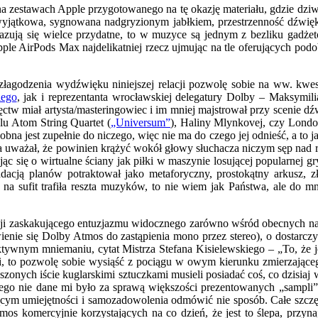
 zestawach Apple przygotowanego na tę okazję materiału, gdzie dziw
yjątkowa, sygnowana nadgryzionym jabłkiem, przestrzenność dźwię
azują się wielce przydatne, to w muzyce są jednym z bezliku gadżet
Apple AirPods Max najdelikatniej rzecz ujmując na tle oferujących po
łagodzenia wydźwięku niniejszej relacji pozwolę sobie na ww. kwest
iego
, jak i reprezentanta wrocławskiej delegatury Dolby – Maksymili
ęctw miał artysta/masteringowiec i im mniej majstrował przy scenie d
lu Atom String Quartet (
„Universum”
), Haliny Mlynkovej, czy Londo
a jest zupełnie do niczego, więc nie ma do czego jej odnieść, a to j
rca uważał, że powinien krążyć wokół głowy słuchacza niczym sęp nad r
ąc się o wirtualne ściany jak piłki w maszynie losującej popularnej gry
dacją planów potraktował jako metaforyczny, prostokątny arkusz, zła
na sufit trafiła reszta muzyków, to nie wiem jak Państwa, ale do m
acji zaskakującego entuzjazmu widocznego zarówno wśród obecnych 
ienie się Dolby Atmos do zastąpienia mono przez stereo), o dostarczy
ktywnym mniemaniu, cytat Mistrza Stefana Kisielewskiego – „To, że j
ki, to pozwolę sobie wysiąść z pociągu w owym kierunku zmierzające
zonych iście kuglarskimi sztuczkami musieli posiadać coś, co dzisiaj
akowego nie dane mi było za sprawą większości prezentowanych „sampl
cym umiejętności i samozadowolenia odmówić nie sposób. Całe szczęści
os komercyjnie korzystających na co dzień, że jest to ślepa, przyna