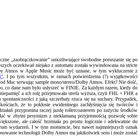
awiczne „zaobrączkowanie” umożliwiające swobodne poruszanie się po
naszych oczekiwań niejako z automatu została wywindowana na stricte
 Dolby Atmos w Apple Music może być uznane, w tym wykluczenie z
B”
. I po tym wszystkim, w ramach potwierdzenia (?) wyjątkowości
od Mac serwując sample mono/stereo/Dolby Atmos. Efekt? Nie dość,
go, co dane nam było usłyszeć w FINIE. Za każdym razem, kiedy do
niepamięć a ich rolę przejmowała strefa wyższa, czyli FHL + FHR a
ontaniczności z jaką szczerbaty rzuca się na suchary. Przypadek,
ościach, że to pokłosie ewidentnego zachłyśnięcia się twórców i
ziałań przypomina raczej jazdę rollercoasterem po zażyciu środków
dać w zbytni pesymizm z niekłamaną przyjemnością pozwolę sobie
iększone, ale całość brzmiała po prostu logicznie i adekwatnie do
entrum wydarzeń. I w tym momencie, bez nawet najmniejszych oznak
stosowanie technologii Dolby Atmos ma jakikolwiek sens i może zostać