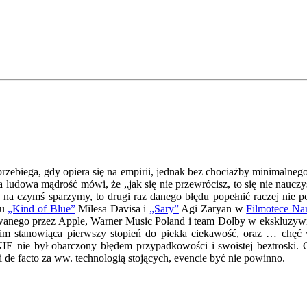
rzebiega, gdy opiera się na empirii, jednak bez chociażby minimalne
ludowa mądrość mówi, że „jak się nie przewrócisz, to się nie nauczysz”
ę na czymś sparzymy, to drugi raz danego błędu popełnić raczej nie 
hu
„Kind of Blue”
Milesa Davisa i
„Sary”
Agi Zaryan w
Filmotece Na
anego przez Apple, Warner Music Poland i team Dolby w ekskluzywn
m stanowiąca pierwszy stopień do piekła ciekawość, oraz … chęć wer
NIE nie był obarczony błędem przypadkowości i swoistej beztroski.
de facto za ww. technologią stojących, evencie być nie powinno.