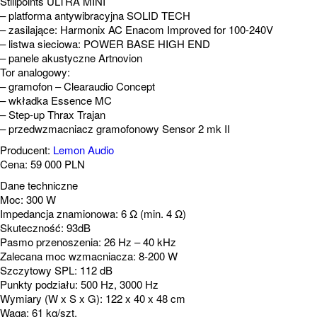
Stillpoints ULTRA MINI
– platforma antywibracyjna SOLID TECH
– zasilające: Harmonix AC Enacom Improved for 100-240V
– listwa sieciowa: POWER BASE HIGH END
– panele akustyczne Artnovion
Tor analogowy:
– gramofon – Clearaudio Concept
– wkładka Essence MC
– Step-up Thrax Trajan
– przedwzmacniacz gramofonowy Sensor 2 mk II
Producent:
Lemon Audio
Cena: 59 000 PLN
Dane techniczne
Moc: 300 W
Impedancja znamionowa: 6 Ω (min. 4 Ω)
Skuteczność: 93dB
Pasmo przenoszenia: 26 Hz – 40 kHz
Zalecana moc wzmacniacza: 8-200 W
Szczytowy SPL: 112 dB
Punkty podziału: 500 Hz, 3000 Hz
Wymiary (W x S x G): 122 x 40 x 48 cm
Waga: 61 kg/szt.