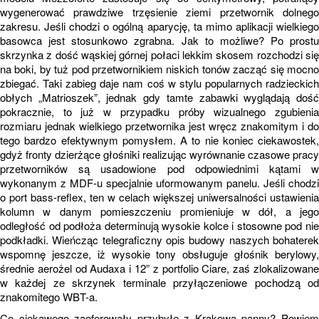
wygenerować prawdziwe trzęsienie ziemi przetwornik dolnego
zakresu. Jeśli chodzi o ogólną aparycję, ta mimo aplikacji wielkiego
basowca jest stosunkowo zgrabna. Jak to możliwe? Po prostu
skrzynka z dość wąskiej górnej połaci lekkim skosem rozchodzi się
na boki, by tuż pod przetwornikiem niskich tonów zacząć się mocno
zbiegać. Taki zabieg daje nam coś w stylu popularnych radzieckich
obłych „Matrioszek”, jednak gdy tamte zabawki wyglądają dość
pokracznie, to już w przypadku próby wizualnego zgubienia
rozmiaru jednak wielkiego przetwornika jest wręcz znakomitym i do
tego bardzo efektywnym pomysłem. A to nie koniec ciekawostek,
gdyż fronty dzierżące głośniki realizując wyrównanie czasowe pracy
przetworników są usadowione pod odpowiednimi kątami w
wykonanym z MDF-u specjalnie uformowanym panelu. Jeśli chodzi
o port bass-reflex, ten w celach większej uniwersalności ustawienia
kolumn w danym pomieszczeniu promieniuje w dół, a jego
odległość od podłoża determinują wysokie kolce i stosowne pod nie
podkładki. Wieńcząc telegraficzny opis budowy naszych bohaterek
wspomnę jeszcze, iż wysokie tony obsługuje głośnik berylowy,
średnie aerożel od Audaxa i 12” z portfolio Ciare, zaś zlokalizowane
w każdej ze skrzynek terminale przyłączeniowe pochodzą od
znakomitego WBT-a.
Co ciekawego zaoferowały przybyłe z Krakowa panny? Powiem