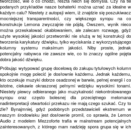
twórczość, wie o co chodzi, reszta niech się domyśla. Czy na tle
podanych przykładów nasze bohaterki można uznać za idealne w
każdym calu? Niestety z autopsji wiem, iż znajdzie się poszukiwacz
mocniejszej transparentności, czy większego syropu na co
konstrukcje Lemona zwyczajnie nie pójdą. Owszem, wynik nieco
można przeskalować okablowaniem, ale zalecam rozwagę, gdyż
użyte wysokiej jakości przetworniki nie służą w tej konstrukcji do
tworzenia karykatury dźwięku, tylko wyciskania z wykorzystującego
kolumny systemu maksimum jakości. Niby proste, jednak
potencjalny nabywca nie zawsze wie, co to znaczy ogólne pojęta
dobra jakość dźwięku.
Próbując wytypować grupę docelową do zakupu tytułowych kolumn
spokojnie mogę polecić je dosłownie każdemu. Jednak każdemu,
kto oczekuje muzyki dobrze osadzonej w barwie, pełnej energii i co
istotne, ciekawie okraszonej pełnymi wdzięku wysokimi tonami.
Niestety piewcy odbieranego jako muzykalność niekontrolowanego
syropu oraz często bolesnej dla przeciętnego melomana
nadinterpretacji otwartości przekazu nie mają czego szukać. Czy to
źle? Bynajmniej, gdyż podobnych przedstawicieli ekstremum w
naszym środowisku jest dosłownie promil, co sprawia, że Lemon
Audio z modelem Mezzoforte trafia w mainstream potencjalnych
zainteresowanych, z którego mam nadzieję spora grupa się w ich