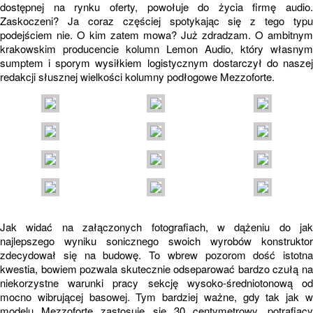
dostępnej na rynku oferty, powołuje do życia firmę audio.
Zaskoczeni? Ja coraz częściej spotykając się z tego typu
podejściem nie. O kim zatem mowa? Już zdradzam. O ambitnym
krakowskim producencie kolumn Lemon Audio, który własnym
sumptem i sporym wysiłkiem logistycznym dostarczył do naszej
redakcji słusznej wielkości kolumny podłogowe Mezzoforte.
Jak widać na załączonych fotografiach, w dążeniu do jak
najlepszego wyniku sonicznego swoich wyrobów konstruktor
zdecydował się na budowę. To wbrew pozorom dość istotna
kwestia, bowiem pozwala skutecznie odseparować bardzo czułą na
niekorzystne warunki pracy sekcję wysoko-średniotonową od
mocno wibrującej basowej. Tym bardziej ważne, gdy tak jak w
modelu Mezzoforte zastosuje się 30 centymetrowy, potrafiący