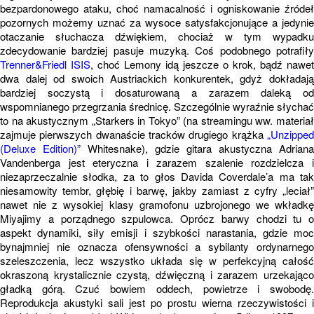
bezpardonowego ataku, choć namacalność i ogniskowanie źródeł
pozornych możemy uznać za wysoce satysfakcjonujące a jedynie
otaczanie słuchacza dźwiękiem, chociaż w tym wypadku
zdecydowanie bardziej pasuje muzyką. Coś podobnego potrafiły
Trenner&Friedl ISIS
, choć Lemony idą jeszcze o krok, bądź nawet
dwa dalej od swoich Austriackich konkurentek, gdyż dokładają
bardziej soczystą i dosaturowaną a zarazem daleką od
wspomnianego przegrzania średnicę. Szczególnie wyraźnie słychać
to na akustycznym „Starkers in Tokyo” (na streamingu ww. materiał
zajmuje pierwszych dwanaście tracków drugiego krążka
„Unzipped
(Deluxe Edition)”
Whitesnake), gdzie gitara akustyczna Adriana
Vandenberga jest eteryczna i zarazem szalenie rozdzielcza i
niezaprzeczalnie słodka, za to głos Davida Coverdale’a ma tak
niesamowity tembr, głębię i barwę, jakby zamiast z cyfry „leciał”
nawet nie z wysokiej klasy gramofonu uzbrojonego we wkładkę
Miyajimy a porządnego szpulowca. Oprócz barwy chodzi tu o
aspekt dynamiki, siły emisji i szybkości narastania, gdzie moc
bynajmniej nie oznacza ofensywności a sybilanty ordynarnego
szeleszczenia, lecz wszystko układa się w perfekcyjną całość
okraszoną krystalicznie czystą, dźwięczną i zarazem urzekająco
gładką górą. Czuć bowiem oddech, powietrze i swobodę.
Reprodukcja akustyki sali jest po prostu wierna rzeczywistości i