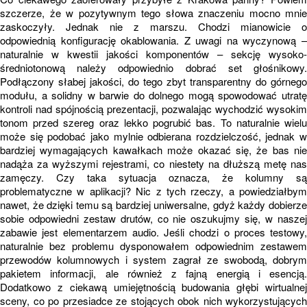
szczerze, że w pozytywnym tego słowa znaczeniu mocno mnie
zaskoczyły. Jednak nie z marszu. Chodzi mianowicie o
odpowiednią konfigurację okablowania. Z uwagi na wyczynową –
naturalnie w kwestii jakości komponentów – sekcję wysoko-
średniotonową należy odpowiednio dobrać set głośnikowy.
Podłączony słabej jakości, do tego zbyt transparentny do górnego
modułu, a solidny w barwie do dolnego mogą spowodować utratę
kontroli nad spójnością prezentacji, pozwalając wychodzić wysokim
tonom przed szereg oraz lekko pogrubić bas. To naturalnie wielu
może się podobać jako mylnie odbierana rozdzielczość, jednak w
bardziej wymagających kawałkach może okazać się, że bas nie
nadąża za wyższymi rejestrami, co niestety na dłuższą metę nas
zamęczy. Czy taka sytuacja oznacza, że kolumny są
problematyczne w aplikacji? Nic z tych rzeczy, a powiedziałbym
nawet, że dzięki temu są bardziej uniwersalne, gdyż każdy dobierze
sobie odpowiedni zestaw drutów, co nie oszukujmy się, w naszej
zabawie jest elementarzem audio. Jeśli chodzi o proces testowy,
naturalnie bez problemu dysponowałem odpowiednim zestawem
przewodów kolumnowych i system zagrał ze swobodą, dobrym
pakietem informacji, ale również z fajną energią i esencją.
Dodatkowo z ciekawą umiejętnością budowania głębi wirtualnej
sceny, co po przesiadce ze stojących obok nich wykorzystujących