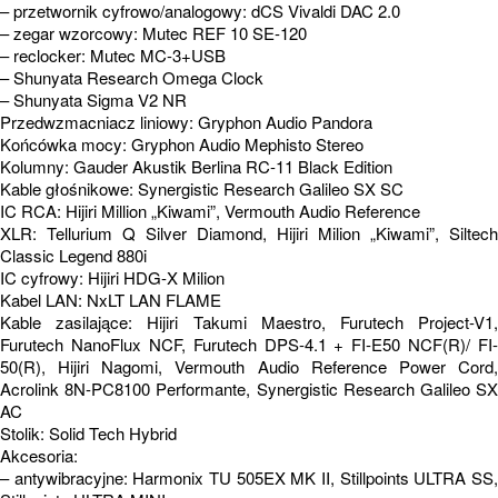
– przetwornik cyfrowo/analogowy: dCS Vivaldi DAC 2.0
– zegar wzorcowy: Mutec REF 10 SE-120
– reclocker: Mutec MC-3+USB
– Shunyata Research Omega Clock
– Shunyata Sigma V2 NR
Przedwzmacniacz liniowy: Gryphon Audio Pandora
Końcówka mocy: Gryphon Audio Mephisto Stereo
Kolumny: Gauder Akustik Berlina RC-11 Black Edition
Kable głośnikowe: Synergistic Research Galileo SX SC
IC RCA: Hijiri Million „Kiwami”, Vermouth Audio Reference
XLR: Tellurium Q Silver Diamond, Hijiri Milion „Kiwami”, Siltech
Classic Legend 880i
IC cyfrowy: Hijiri HDG-X Milion
Kabel LAN: NxLT LAN FLAME
Kable zasilające: Hijiri Takumi Maestro, Furutech Project-V1,
Furutech NanoFlux NCF, Furutech DPS-4.1 + FI-E50 NCF(R)/ FI-
50(R), Hijiri Nagomi, Vermouth Audio Reference Power Cord,
Acrolink 8N-PC8100 Performante, Synergistic Research Galileo SX
AC
Stolik: Solid Tech Hybrid
Akcesoria:
– antywibracyjne: Harmonix TU 505EX MK II, Stillpoints ULTRA SS,