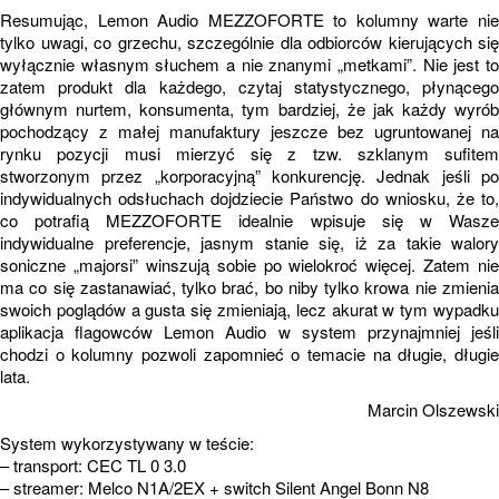
Resumując, Lemon Audio MEZZOFORTE to kolumny warte nie
tylko uwagi, co grzechu, szczególnie dla odbiorców kierujących się
wyłącznie własnym słuchem a nie znanymi „metkami”. Nie jest to
zatem produkt dla każdego, czytaj statystycznego, płynącego
głównym nurtem, konsumenta, tym bardziej, że jak każdy wyrób
pochodzący z małej manufaktury jeszcze bez ugruntowanej na
rynku pozycji musi mierzyć się z tzw. szklanym sufitem
stworzonym przez „korporacyjną” konkurencję. Jednak jeśli po
indywidualnych odsłuchach dojdziecie Państwo do wniosku, że to,
co potrafią MEZZOFORTE idealnie wpisuje się w Wasze
indywidualne preferencje, jasnym stanie się, iż za takie walory
soniczne „majorsi” winszują sobie po wielokroć więcej. Zatem nie
ma co się zastanawiać, tylko brać, bo niby tylko krowa nie zmienia
swoich poglądów a gusta się zmieniają, lecz akurat w tym wypadku
aplikacja flagowców Lemon Audio w system przynajmniej jeśli
chodzi o kolumny pozwoli zapomnieć o temacie na długie, długie
lata.
Marcin Olszewski
System wykorzystywany w teście:
– transport: CEC TL 0 3.0
– streamer: Melco N1A/2EX + switch Silent Angel Bonn N8