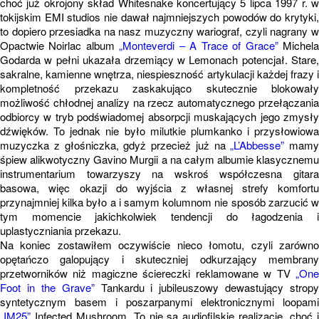
choć już okrojony skład Whitesnake koncertujący 5 lipca 1997 r. w
tokijskim EMI studios nie dawał najmniejszych powodów do krytyki,
to dopiero przesiadka na nasz muzyczny wariograf, czyli nagrany w
Opactwie Noirlac album
„Monteverdi – A Trace of Grace”
Michel
Godarda w pełni ukazała drzemiący w Lemonach potencjał. Stare,
sakralne, kamienne wnętrza, niespieszność artykulacji każdej frazy i
kompletność przekazu zaskakująco skutecznie blokowały
możliwość chłodnej analizy na rzecz automatycznego przełączania
odbiorcy w tryb podświadomej absorpcji muskających jego zmysły
dźwięków. To jednak nie było milutkie plumkanko i przysłowiowa
muzyczka z głośniczka, gdyż przecież już na
„L’Abbesse”
mamy
śpiew alikwotyczny Gavino Murgii a na całym albumie klasycznemu
instrumentarium towarzyszy na wskroś współczesna gitara
basowa, więc okazji do wyjścia z własnej strefy komfortu
przynajmniej kilka było a i samym kolumnom nie sposób zarzucić w
tym momencie jakichkolwiek tendencji do łagodzenia i
uplastyczniania przekazu.
Na koniec zostawiłem oczywiście nieco łomotu, czyli zarówno
opętańczo galopujący i skuteczniej odkurzający membrany
przetworników niż magiczne ściereczki reklamowane w TV
„One
Foot in the Grave”
Tankardu i jubileuszowy dewastujący stropy
syntetycznym basem i poszarpanymi elektronicznymi loopami
„IM25”
Infected Mushroom. To nie są audiofilskie realizacje, choć i