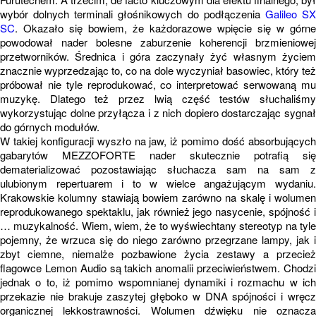
wybór dolnych terminali głośnikowych do podłączenia
Galileo S
SC
. Okazało się bowiem, że każdorazowe wpięcie się w górne
powodował nader bolesne zaburzenie koherencji brzmieniowej
przetworników. Średnica i góra zaczynały żyć własnym życiem
znacznie wyprzedzając to, co na dole wyczyniał basowiec, który też
próbował nie tyle reprodukować, co interpretować serwowaną mu
muzykę. Dlatego też przez lwią część testów słuchaliśmy
wykorzystując dolne przyłącza i z nich dopiero dostarczając sygnał
do górnych modułów.
W takiej konfiguracji wyszło na jaw, iż pomimo dość absorbujących
gabarytów MEZZOFORTE nader skutecznie potrafią się
dematerializować pozostawiając słuchacza sam na sam z
ulubionym repertuarem i to w wielce angażującym wydaniu.
Krakowskie kolumny stawiają bowiem zarówno na skalę i wolumen
reprodukowanego spektaklu, jak również jego nasycenie, spójność i
… muzykalność. Wiem, wiem, że to wyświechtany stereotyp na tyle
pojemny, że wrzuca się do niego zarówno przegrzane lampy, jak i
zbyt ciemne, niemalże pozbawione życia zestawy a przecież
flagowce Lemon Audio są takich anomalii przeciwieństwem. Chodzi
jednak o to, iż pomimo wspomnianej dynamiki i rozmachu w ich
przekazie nie brakuje zaszytej głęboko w DNA spójności i wręcz
organicznej lekkostrawności. Wolumen dźwięku nie oznacza