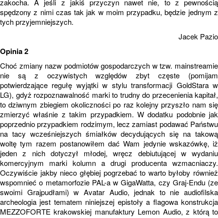
zakocha. A jeśli z jakiś przyczyn nawet nie, to z pewnością
spędzony z nimi czas tak jak w moim przypadku, będzie jednym z
tych przyjemniejszych.
Jacek Pazio
Opinia 2
Choć zmiany nazw podmiotów gospodarczych w tzw. mainstreamie
nie są z oczywistych względów zbyt częste (pomijam
potwierdzające regułę wyjątki w stylu transformacji GoldStara w
LG), gdyż rozpoznawalność marki to trudny do przecenienia kapitał,
to dziwnym zbiegiem okoliczności po raz kolejny przyszło nam się
zmierzyć właśnie z takim przypadkiem. W dodatku podobnie jak
poprzednio przypadkiem rodzimym, lecz zamiast podawać Państwu
na tacy wcześniejszych śmiałków decydujących się na takową
woltę tym razem postanowiłem dać Wam jedynie wskazówkę, iż
jeden z nich dotyczył młodej, wręcz debiutującej w wydaniu
komercyjnym marki kolumn a drugi producenta wzmacniaczy.
Oczywiście jakby nieco głębiej pogrzebać to warto byłoby również
wspomnieć o metamorfozie PAL-a w GigaWatta, czy Graj-Endu (ze
swoimi Grajpudłami) w Avatar Audio, jednak to nie audiofilska
archeologia jest tematem niniejszej epistoły a flagowa konstrukcja
MEZZOFORTE krakowskiej manufaktury Lemon Audio, z którą to