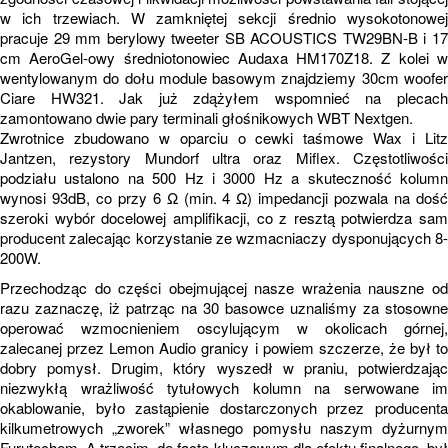
w ich trzewiach. W zamkniętej sekcji średnio wysokotonowej
pracuje 29 mm berylowy tweeter SB ACOUSTICS TW29BN-B i 17
cm AeroGel-owy średniotonowiec Audaxa HM170Z18. Z kolei w
wentylowanym do dołu module basowym znajdziemy 30cm woofer
Ciare HW321. Jak już zdążyłem wspomnieć na plecach
zamontowano dwie pary terminali głośnikowych WBT Nextgen.
Zwrotnice zbudowano w oparciu o cewki taśmowe Wax i Litz
Jantzen, rezystory Mundorf ultra oraz Miflex. Częstotliwości
podziału ustalono na 500 Hz i 3000 Hz a skuteczność kolumn
wynosi 93dB, co przy 6 Ω (min. 4 Ω) impedancji pozwala na dość
szeroki wybór docelowej amplifikacji, co z resztą potwierdza sam
producent zalecając korzystanie ze wzmacniaczy dysponujących 8-
200W.
Przechodząc do części obejmującej nasze wrażenia nauszne od
razu zaznaczę, iż patrząc na 30 basowce uznaliśmy za stosowne
operować wzmocnieniem oscylującym w okolicach górnej,
zalecanej przez Lemon Audio granicy i powiem szczerze, że był to
dobry pomysł. Drugim, który wyszedł w praniu, potwierdzając
niezwykłą wrażliwość tytułowych kolumn na serwowane im
okablowanie, było zastąpienie dostarczonych przez producenta
kilkumetrowych „zworek” własnego pomysłu naszym dyżurnym
Furutechem. A trzecim, de facto kluczowym dla efektu finalnego, był