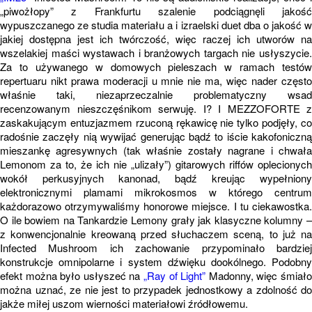
„piwożłopy” z Frankfurtu szalenie podciągnęli jakość
wypuszczanego ze studia materiału a i izraelski duet dba o jakość w
jakiej dostępna jest ich twórczość, więc raczej ich utworów na
wszelakiej maści wystawach i branżowych targach nie usłyszycie.
Za to używanego w domowych pieleszach w ramach testów
repertuaru nikt prawa moderacji u mnie nie ma, więc nader często
właśnie taki, niezaprzeczalnie problematyczny wsad
recenzowanym nieszczęśnikom serwuję. I? I MEZZOFORTE z
zaskakującym entuzjazmem rzuconą rękawicę nie tylko podjęły, co
radośnie zaczęły nią wywijać generując bądź to iście kakofoniczną
mieszankę agresywnych (tak właśnie zostały nagrane i chwała
Lemonom za to, że ich nie „ulizały”) gitarowych riffów oplecionych
wokół perkusyjnych kanonad, bądź kreując wypełniony
elektronicznymi plamami mikrokosmos w którego centrum
każdorazowo otrzymywaliśmy honorowe miejsce. I tu ciekawostka.
O ile bowiem na Tankardzie Lemony grały jak klasyczne kolumny –
z konwencjonalnie kreowaną przed słuchaczem sceną, to już na
Infected Mushroom ich zachowanie przypominało bardziej
konstrukcje omnipolarne i system dźwięku dookólnego. Podobny
efekt można było usłyszeć na
„Ray of Light”
Madonny, więc śmiał
można uznać, ze nie jest to przypadek jednostkowy a zdolność do
jakże miłej uszom wierności materiałowi źródłowemu.