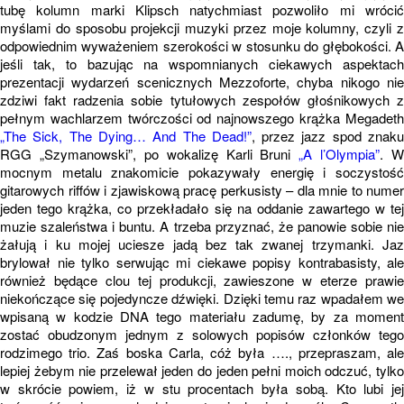
tubę kolumn marki Klipsch natychmiast pozwoliło mi wrócić
myślami do sposobu projekcji muzyki przez moje kolumny, czyli z
odpowiednim wyważeniem szerokości w stosunku do głębokości. A
jeśli tak, to bazując na wspomnianych ciekawych aspektach
prezentacji wydarzeń scenicznych Mezzoforte, chyba nikogo nie
zdziwi fakt radzenia sobie tytułowych zespołów głośnikowych z
pełnym wachlarzem twórczości od najnowszego krążka Megadeth
„The Sick, The Dying… And The Dead!”
, przez jazz spod znak
RGG „Szymanowski”, po wokalizę Karli Bruni
„A l’Olympia”
. W
mocnym metalu znakomicie pokazywały energię i soczystość
gitarowych riffów i zjawiskową pracę perkusisty – dla mnie to numer
jeden tego krążka, co przekładało się na oddanie zawartego w tej
muzie szaleństwa i buntu. A trzeba przyznać, że panowie sobie nie
żałują i ku mojej uciesze jadą bez tak zwanej trzymanki. Jaz
brylował nie tylko serwując mi ciekawe popisy kontrabasisty, ale
również będące clou tej produkcji, zawieszone w eterze prawie
niekończące się pojedyncze dźwięki. Dzięki temu raz wpadałem we
wpisaną w kodzie DNA tego materiału zadumę, by za moment
zostać obudzonym jednym z solowych popisów członków tego
rodzimego trio. Zaś boska Carla, cóż była …., przepraszam, ale
lepiej żebym nie przelewał jeden do jeden pełni moich odczuć, tylko
w skrócie powiem, iż w stu procentach była sobą. Kto lubi jej