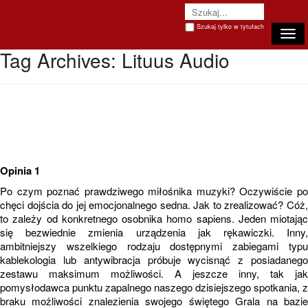
Szukaj tylko w tytułach
Togg
navi
Tag Archives:
Lituus Audio
Opinia 1
Po czym poznać prawdziwego miłośnika muzyki? Oczywiście po
chęci dojścia do jej emocjonalnego sedna. Jak to zrealizować? Cóż,
to zależy od konkretnego osobnika homo sapiens. Jeden miotając
się bezwiednie zmienia urządzenia jak rękawiczki. Inny,
ambitniejszy wszelkiego rodzaju dostępnymi zabiegami typu
kablekologia lub antywibracja próbuje wycisnąć z posiadanego
zestawu maksimum możliwości. A jeszcze inny, tak jak
pomysłodawca punktu zapalnego naszego dzisiejszego spotkania, z
braku możliwości znalezienia swojego świętego Grala na bazie