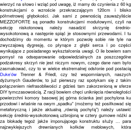
wierzyć na słowo i wziąć pod uwagę, iż mamy do czynienia z 60 kg
konstrukcjami o wzroście przekraczającym 120cm i blisko
półmetrowej głębokości. Jak sami z pewnością zauważyliście
MEZZOFORTE są ponadto konstrukcjami modułowymi, czyli na
sekcję niskotonową należy nasadzić skrzynię średnio-
wysokotonową a następnie spiąć je stosownymi przewodami. I tu
dochodzimy do momentu w którym pozwolę sobie nie tyle na
zwyczajową dygresję, co płynące z głębi serca i po części
wynikające z posiadanego wykształcenia uwagi. O ile bowiem sam
pomysł na odseparowanie odpowiedzialnych za poszczególne
podzakresy skrzyń nie jest niczym nowym, czego dane nam było
zasmakować, czy to w wielce ekstremalnej odsłonie pod postacią
Duke’ów
Trenner & Friedl, czy też wspomnianych, naszych
dyżurnych Gauderów, to już pierwszy raz spotykam się z takim
połączeniem niefrasobliwości z gdzieś tam zakorzenioną w sferze
DIY tymczasowością. Z racji bowiem chęci uniknięcia równoległości
powierzchni komory basowej jej górna ścianka jest pochylona ku
przodowi i właśnie na owym „spadku” (możemy też posiłkować się
metaforyczną i jakże aktualną „równią pochyłą”) należy ustawić
sekcję średnio-wysokotonową uzbrojoną w cztery gumowe nóżki a
za blokadę tegoż jakże imponującego konstruktu służy … para
najzwyklejszych drewnianych kołków meblowych, która