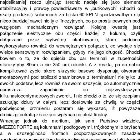
najdelikatniej rzecz ujmując średnio nadaje się jako element
stabilizacyjny i prawdę powiedziawszy w „butikowych” (chodzi o
skalę produkcji) kolumnach za blisko 60 kPLN spodziewałbym się
nieco bardziej nawet nie tyle finezyjnych, co po prostu pewnych pod
względem mechanicznym rozwiązań. Kolejną kwestią jest
połączenie elektryczne obu części każdej z kolumn, czyli
dołączane przez wytwórcę okablowanie, które podobno
wykorzystano również do wewnętrznych połączeń, co wydaje się
wielce sensownym rozwiązaniem, gdyby nie jego długość. Chodzi
bowiem o to, ze do spięcia obu par terminali w zupełności
starczyłyby 80cm a nie 250 cm odcinki. A z resztą, po co sobie
komplikować życie skoro skrzynie basowe dysponują otworami
montażowymi pod tabliczki znamionowe z terminalami nie tylko u
swoich podstaw, lecz również na swoim szczycie, co automatycznie
upraszcza zagadnienie do najzwyklejszych
kilkunastocentymetrowych zworek. I nie chodzi o to, że się czepiam
szukając dziury w całym, lecz dosłownie za chwilę, w części
poświęconej brzmieniu postaram się wykazać, iż powyższe
drobiazgi potrafią znacząco wpłynąć na efekt finalny.
Wracając jednak do meritum, jak sami Państwo widzicie,
MEZZOFORTE są kolumnami podłogowymi, trójdrożnymi o bryłach
a w szczególności frontach podporządkowanych zasadzie
zgodności czasowej i likwidacji możliwości powstawania fali stojącej