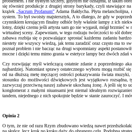
problemem. I nie byłbym szczery, gdybym nie oznajmił, iż takim o
się również produkcje z drugiej strony barykady, czyli stawiając
krążek
„Sacrum Profanum”
Adama Bałdycha. Płyta melancholijna, 
system. To był swoisty majstersztyk, A to dlatego, że gdy w pop
czynnikiem kreującym finalny odbiór były właśnie lampy z ich niek
lotny, dzięki czemu jeśli artysta sam go nie wygasił, mógł brzmieć 
wirtualnej sceny. Zapewniam, w tego rodzaju twórczości to sól dobre
zabawa rozbija się o pozwalające sprostać każdemu zadaniu bardzo
niestety nie wszyscy wiedzą, jak temu zaradzić oraz często ma to s
poznał problem i nie bacząc na drugi wspomniany aspekt postanowił
mocne i dzięki temu mimo grania w estetyce lampy bez dwóch zdań w
Czy rozwijając myśl wieńczącą ostatnie zdanie z poprzedniego ak
najbardziej. Natomiast sprawy ostatecznego wyboru mogą rozbić się 
od na dłuższą metę męczącej ostrości pokazywania świata muzyki, 
stosunku do możliwości dźwiękowych jest wyjątkowo rozsądna, ty
zazwyczaj przeciwną naszej zabawie ukochaną żonę. A jeśli się to
konglomerat z małymi niuansami jest niemal idealnym rozwiązaniem
tandem, niejednego z nich spokojnie będzie w stanie zauroczyć. I m
Opinia 2
O tym, że nie od razu Rzym zbudowano wiedzą nawet przedszkolaki. 
na słońce, lecz krok po kroku dąży do obranego celu. Podobną stra