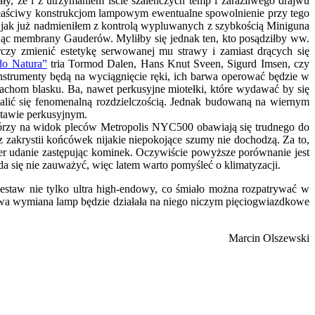
 że i z utrzymaniem iście szaleńczych temp i zaraźliwego drajwu
r właściwy konstrukcjom lampowym ewentualne spowolnienie przy tego
ż jak już nadmieniłem z kontrolą wypluwanych z szybkością Miniguna
ając membrany Gauderów. Myliłby się jednak ten, kto posądziłby ww.
zy zmienić estetykę serwowanej mu strawy i zamiast drących się
o Natura”
tria Tormod Dalen, Hans Knut Sveen, Sigurd Imsen, czy
instrumenty będą na wyciągnięcie ręki, ich barwa operować będzie w
lachom blasku. Ba, nawet perkusyjne miotełki, które wydawać by się
lić się fenomenalną rozdzielczością. Jednak budowaną na wiernym
stawie perkusyjnym.
 którzy na widok pleców Metropolis NYC500 obawiają się trudnego do
zakrystii końcówek nijakie niepokojące szumy nie dochodzą. Za to,
der udanie zastępując kominek. Oczywiście powyższe porównanie jest
się nie zauważyć, więc latem warto pomyśleć o klimatyzacji.
staw nie tylko ultra high-endowy, co śmiało można rozpatrywać w
zowa wymiana lamp będzie działała na niego niczym pięciogwiazdkowe
Marcin Olszewski