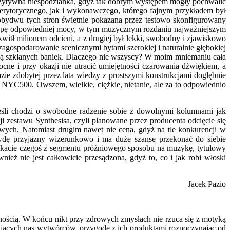
pozytywna niespodzianka, gdyż tak dobrym występem mogły pochwalić
merytorycznego, jak i wykonawczego, którego fajnym przykładem był
obydwu tych stron świetnie pokazana przez testowo skonfigurowany
lampę odpowiedniej mocy, w tym muzycznym rozdaniu najważniejszym
itł milionem odcieni, a z drugiej był lekki, swobodny i zjawiskowo
zagospodarowanie scenicznymi bytami szerokiej i naturalnie głębokiej
 drogą szklanych baniek. Dlaczego nie wszyscy? W moim mniemaniu cała
ne i przy okazji nie utracić umiejętności czarowania dźwiękiem, a
zie zdobytej przez lata wiedzy z prostszymi konstrukcjami dogłębnie
 NYC500. Owszem, wielkie, ciężkie, nietanie, ale za to odpowiednio
jeśli chodzi o swobodne radzenie sobie z dowolnymi kolumnami jak
i zestawu Synthesisa, czyli planowane przez producenta odcięcie się
owych. Natomiast drugim nawet nie cena, gdyż na tle konkurencji w
awdę przyjazny wizerunkowo i ma duże szanse przekonać do siebie
zukacie czegoś z segmentu próżniowego sposobu na muzykę, tytułowy
eż nie jest całkowicie przesądzona, gdyż to, co i jak robi włoski
Jacek Pazio
nością. W końcu nikt przy zdrowych zmysłach nie rzuca się z motyką
sujących nas wytwórców, przygodę z ich produktami rozpoczynając od