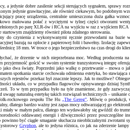
, a jedynie dobre zasilenie sekcji sterujących sygnałem, sprawy roz
onym jedynie grawitacyjne, ale również ciekawym, bo podobnym wzo
nicjujący pracę urządzenia, centralnie umieszczona duża gałka wzmoc
kowo malowana połać z wyciętymi w tylnej części otworami wentyl
ełnionych po parę XLR-ów i RCA na wyjściu w raz z wyjściem RCA na 
 startowym znajdziemy również pilota zdalnego sterowania.
my do czynienia z wykonywanymi ręcznie przewodami na bazie wys
jnej bazują na oplocie z papierowej folii i bawełny. Izolację zapew
a średnicę 18 mm. W trosce o jego bezpieczeństwo na czas drogi do kli
łychać, że drzemie w nich nieprzebrana moc. Według producenta na p
 przyjemność gościć w swoim systemie tranzystorową integrę oferuj
 to jako dwa światy. Poprzedni jako walkę o przetrwanie – mowa o 
tem spotkania starcie cechowała odmienna estetyka, bo stawiająca na
ższych rejestrów przekaz był znacznie lepszy. Jak to możliwe? Obieg
olidności układu, co w przypadku flagowców opisywanego dzisiaj Synth
zeń. To w tym przypadku było na tyle znamienne, że gdy zazwyczaj 
d uwagę naturalną estetykę takich rozwiązań technicznych – unikanie 
 folk-rockowego zespołu The Hu
„The Gereg”
. Mówię o produkcji,
lny, dlatego bardzo ważny jest zapas mocy odtwarzającej go elektroni
0-ki miały w małym palcu, dlatego ten wydawałoby się gwóźdź do tru
óżnorodności oddawanej energii i dźwięczności przez poszczególne i
 powinno być ciągłe smaganie słuchacza nieobliczalnymi zwrotami sy
anzystorowy
Gryphon
, ale to jedyna różnica, co jak na zderzenie la