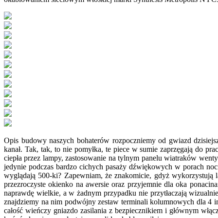
Opis budowy naszych bohaterów rozpoczniemy od gwiazd dzisiejs
kanał. Tak, tak, to nie pomyłka, te piece w sumie zaprzęgają do pr
ciepła przez lampy, zastosowanie na tylnym panelu wiatraków wenty
jedynie podczas bardzo cichych pasaży dźwiękowych w porach nocny
wyglądają 500-ki? Zapewniam, że znakomicie, gdyż wykorzystują la
przezroczyste okienko na awersie oraz przyjemnie dla oka ponaci
naprawdę wielkie, a w żadnym przypadku nie przytłaczają wizualnie
znajdziemy na nim podwójny zestaw terminali kolumnowych dla 4 
całość wieńczy gniazdo zasilania z bezpiecznikiem i głównym włącz