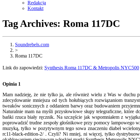
Redakcja
Kontakt
Tag Archives:
Roma 117DC
Soundrebels.com
>
Roma 117DC
Link do zapowiedzi:
Synthesis Roma 117DC & Metropolis NYC500
Opinia 1
Mam nadzieję, że nie tylko ja, ale również wielu z Was w duchu 
zdecydowanie mniejsza od tych hołubiących rozwiązaniom tranzys
tweaków sonicznych z oddaniem barwy oraz budowaniem przyjemneg
Naturalnie mam na myśli przysłowiowe słupy telegraficzne, które 
bańki rzuca biały ręcznik. Na szczęście jak wspomniałem z wyjąt
poprowadzić trudne zespoły głośnikowe przy pomocy lampowego wzmo
muzyką, tylko w pozytywnym tego sowa znaczeniu diabeł wcielony 
rc11-black-edition-2/ . Czyli? Ni mniej, ni więcej, tylko dyst
okablowaniem sieciowym włoskiej marki Synthesis Metropolis N