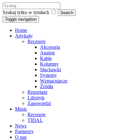
Szukaj tylko w tytułach
Toggle navigation
Home
Artykuły
Recenzje
Akcesoria
Analog
Kable
Kolumny
Słuchawki
Systemy
Wzmacniacze
Źródła
Reportaże
Lifestyle
Zapowiedzi
Music
Recenzje
TIDAL
News
Partnerzy
O nas