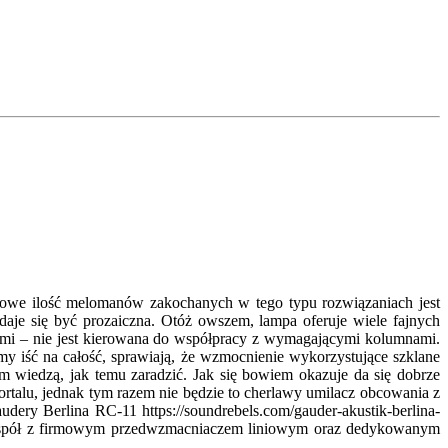
niowe ilość melomanów zakochanych w tego typu rozwiązaniach jest
je się być prozaiczna. Otóż owszem, lampa oferuje wiele fajnych
mi – nie jest kierowana do współpracy z wymagającymi kolumnami.
y iść na całość, sprawiają, że wzmocnienie wykorzystujące szklane
 wiedzą, jak temu zaradzić. Jak się bowiem okazuje da się dobrze
talu, jednak tym razem nie będzie to cherlawy umilacz obcowania z
ry Berlina RC-11 https://soundrebels.com/gauder-akustik-berlina-
w wespół z firmowym przedwzmacniaczem liniowym oraz dedykowanym