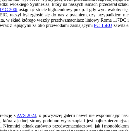
dku włoskiego Synthesisa, który na naszych łamach przecierał szlaki
 NYC 200i
osiągnąć stricte high-endowy pułap. I gdy wydawałoby się,
EIC, raczył był zgłosić się do nas z pytaniem, czy przypadkiem nie
ta, w skład którego weszły przedwzmacniacz liniowy Roma 117DC i
, wraz z łapiącymi za oko przewodami zasilającymi
PC-15EU
zawitała
relację z
AVS 2023
, o powyższej galerii nawet nie wspominając nasi
 która z jednej strony podobno wyszczupla i jest najbezpieczniejszą
ncji. Niemniej jednak zarówno przedwzmacniaczowi, jak i monoblokom