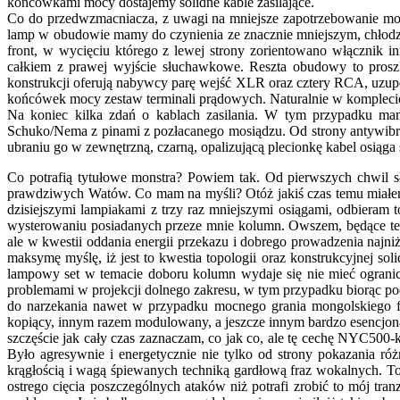
końcówkami mocy dostajemy solidne kable zasilające.
Co do przedwzmacniacza, z uwagi na mniejsze zapotrzebowanie mocy
lamp w obudowie mamy do czynienia ze znacznie mniejszym, chłodz
front, w wycięciu którego z lewej strony zorientowano włącznik i
całkiem z prawej wyjście słuchawkowe. Reszta obudowy to prosz
konstrukcji oferują nabywcy parę wejść XLR oraz cztery RCA, uzup
końcówek mocy zestaw terminali prądowych. Naturalnie w komplecie
Na koniec kilka zdań o kablach zasilania. W tym przypadku ma
Schuko/Nema z pinami z pozłacanego mosiądzu. Od strony antywibracy
ubraniu go w zewnętrzną, czarną, opalizującą plecionkę kabel osiąg
Co potrafią tytułowe monstra? Powiem tak. Od pierwszych chwil s
prawdziwych Watów. Co mam na myśli? Otóż jakiś czas temu miałem
dzisiejszymi lampiakami z trzy raz mniejszymi osiągami, odbieram
wysterowaniu posiadanych przeze mnie kolumn. Owszem, będące tema
ale w kwestii oddania energii przekazu i dobrego prowadzenia najni
maksymę myślę, iż jest to kwestia topologii oraz konstrukcyjnej s
lampowy set w temacie doboru kolumn wydaje się nie mieć ogranic
problemami w projekcji dolnego zakresu, w tym przypadku biorąc po
do narzekania nawet w przypadku mocnego grania mongolskiego
kopiący, innym razem modulowany, a jeszcze innym bardzo esencjona
szczęście jak cały czas zaznaczam, co jak co, ale tę cechę NYC50
Było agresywnie i energetycznie nie tylko od strony pokazania r
krągłością i wagą śpiewanych techniką gardłową fraz wokalnych. To
ostrego cięcia poszczególnych ataków niż potrafi zrobić to mój tr