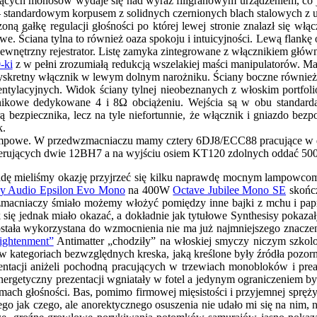
zących monosów wydaje się nad wyraz filigranowym urządzeniem, co 
andardowym korpusem z solidnych czernionych blach stalowych z ułatw
 gałkę regulacji głośności po której lewej stronie znalazł się włąc
 Ściana tylna to również oaza spokoju i intuicyjności. Lewą flankę
rzny rejestrator. Listę zamyka zintegrowane z włącznikiem głównym
-ki
z w pełni zrozumiałą redukcją wszelakiej maści manipulatorów. 
skretny włącznik w lewym dolnym narożniku. Ściany boczne również 
ntylacyjnych. Widok ściany tylnej nieobeznanych z włoskim portfol
ośnikowe dedykowane 4 i 8Ω obciążeniu. Wejścia są w obu stand
ą bezpiecznika, lecz na tyle niefortunnie, że włącznik i gniazdo be
k.
o Z lampowe. W przedwzmacniaczu mamy cztery 6DJ8/ECC88 pracujące w
sterujących dwie 12BH7 a na wyjściu osiem KT120 zdolnych oddać 50
 dekadę mieliśmy okazję przyjrzeć się kilku naprawdę mocnym lampow
y Audio Epsilon Evo Mono
na 400W
Octave Jubilee Mono SE
skończ
macniaczy śmiało możemy włożyć pomiędzy inne bajki z mchu i paproci
ię jednak miało okazać, a dokładnie jak tytułowe Synthesisy pokazał
ostała wykorzystana do wzmocnienia nie ma już najmniejszego znaczen
ightenment”
Antimatter „chodziły” na włoskiej smyczy niczym szkolo
 w kategoriach bezwzględnych kreska, jaką kreślone były źródła pozor
rezentacji aniżeli pochodną pracujących w trzewiach monobloków i pr
nergetyczny prezentacji wgniatały w fotel a jedynym ograniczeniem by
ch głośności. Bas, pomimo firmowej mięsistości i przyjemnej sprężysto
ego jak czego, ale anorektycznego osuszenia nie udało mi się na n