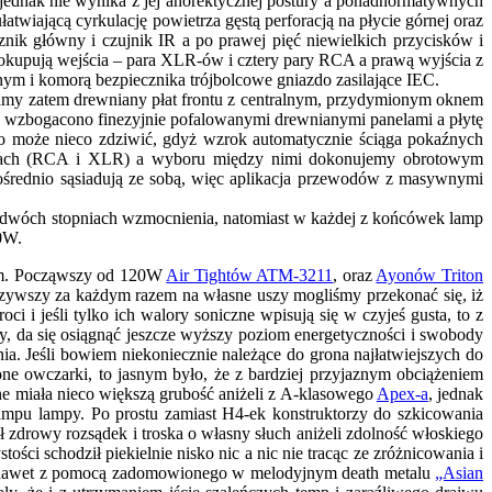
jednak nie wynika z jej anorektycznej postury a ponadnormatywnych
iającą cyrkulację powietrza gęstą perforacją na płycie górnej oraz
znik główny i czujnik IR a po prawej pięć niewielkich przycisków i
 okupują wejścia – para XLR-ów i cztery pary RCA a prawą wyjścia z
 i komorą bezpiecznika trójbolcowe gniazdo zasilające IEC.
Mamy zatem drewniany płat frontu z centralnym, przydymionym oknem
wzbogacono finezyjnie pofalowanymi drewnianymi panelami a płytę
io może nieco zdziwić, gdyż wzrok automatycznie ściąga pokaźnych
ardach (RCA i XLR) a wyboru między nimi dokonujemy obrotowym
zpośrednio sąsiadują ze sobą, więc aplikacja przewodów z masywnymi
 dwóch stopniach wzmocnienia, natomiast w każdej z końcówek lamp
0W.
com. Począwszy od 120W
Air Tightów ATM-3211
, oraz
Ayonów Triton
ywszy za każdym razem na własne uszy mogliśmy przekonać się, iż
 i jeśli tylko ich walory soniczne wpisują się w czyjeś gusta, to z
y, da się osiągnąć jeszcze wyższy poziom energetyczności i swobody
ia. Jeśli bowiem niekoniecznie należące do grona najłatwiejszych do
ne owczarki, to jasnym było, że z bardziej przyjaznym obciążeniem
ne miała nieco większą grubość aniżeli z A-klasowego
Apex-a
, jednak
eampu lampy. Po prostu zamiast H4-ek konstruktorzy do szkicowania
ł zdrowy rozsądek i troska o własny słuch aniżeli zdolność włoskiego
ści schodził piekielnie nisko nic a nic nie tracąc ze zróżnicowania i
im, nawet z pomocą zadomowionego w melodyjnym death metalu
„Asian