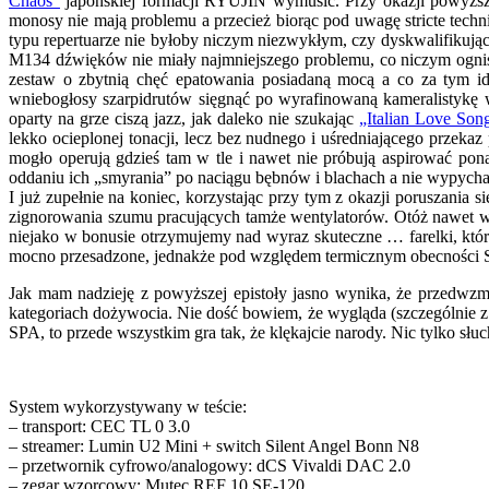
Chaos”
japońskiej formacji RYUJIN wymusić. Przy okazji powyższe
monosy nie mają problemu a przecież biorąc pod uwagę stricte tech
typu repertuarze nie byłoby niczym niezwykłym, czy dyskwalifikują
M134 dźwięków nie miały najmniejszego problemu, co niczym ognisty
zestaw o zbytnią chęć epatowania posiadaną mocą a co za tym i
wniebogłosy szarpidrutów sięgnąć po wyrafinowaną kameralistykę
oparty na grze ciszą jazz, jak daleko nie szukając
„Italian Love Son
lekko ocieplonej tonacji, lecz bez nudnego i uśredniającego przek
mogło operują gdzieś tam w tle i nawet nie próbują aspirować p
oddaniu ich „smyrania” po naciągu bębnów i blachach a nie wypychan
I już zupełnie na koniec, korzystając przy tym z okazji poruszani
zignorowania szumu pracujących tamże wentylatorów. Otóż nawet w 
niejako w bonusie otrzymujemy nad wyraz skuteczne … farelki, któr
mocno przesadzone, jednakże pod względem termicznym obecności Sy
Jak mam nadzieję z powyższej epistoły jasno wynika, że przedwz
kategoriach dożywocia. Nie dość bowiem, że wygląda (szczególnie z
SPA, to przede wszystkim gra tak, że klękajcie narody. Nic tylko słu
System wykorzystywany w teście:
– transport: CEC TL 0 3.0
– streamer: Lumin U2 Mini + switch Silent Angel Bonn N8
– przetwornik cyfrowo/analogowy: dCS Vivaldi DAC 2.0
– zegar wzorcowy: Mutec REF 10 SE-120