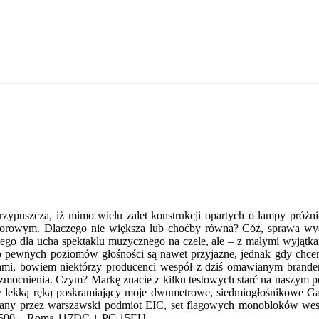
przypuszcza, iż mimo wielu zalet konstrukcji opartych o lampy próż
torowym. Dlaczego nie większa lub choćby równa? Cóż, sprawa wyda
o dla ucha spektaklu muzycznego na czele, ale – z małymi wyjątka
do pewnych poziomów głośności są nawet przyjazne, jednak gdy chcem
kami, bowiem niektórzy producenci wespół z dziś omawianym brandem
cnienia. Czym? Markę znacie z kilku testowych starć na naszym por
lekką ręką poskramiający moje dwumetrowe, siedmiogłośnikowe Gaude
rybuowany przez warszawski podmiot EIC, set flagowych monoblokó
YC500 + Roma 117DC + PC 15EU.