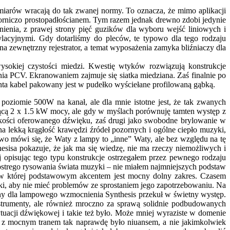
miarów wracają do tak zwanej normy. To oznacza, że mimo aplikacji
rniczo prostopadłościanem. Tym razem jednak drewno zdobi jedynie
nienia, z prawej strony pięć guzików dla wyboru wejść liniowych i
acyjnymi. Gdy dotarliśmy do pleców, te typowo dla tego rodzaju
zewnętrzny rejestrator, a temat wyposażenia zamyka bliźniaczy dla
okiej czystości miedzi. Kwestię wtyków rozwiązują konstrukcje
nia PCV. Ekranowaniem zajmuje się siatka miedziana. Zaś finalnie po
enta kabel pakowany jest w pudełko wyściełane profilowaną gąbką.
oziomie 500W na kanał, ale dla mnie istotne jest, że tak zwanych
ącą 2 x 1.5 kW mocy, ale gdy w myślach porównuję tamten występ z
jakości oferowanego dźwięku, zaś drugi jako swobodne brylowanie w
 lekką krągłość krawędzi źródeł pozornych i ogólne ciepło muzyki,
owo mówi się, że Waty z lampy to „inne” Waty, ale bez względu na tę
esisa pokazuje, że jak ma się wiedzę, nie ma rzeczy niemożliwych i
opisując tego typu konstrukcje ostrzegałem przez pewnego rodzaju
ostrego rysowania świata muzyki – nie miałem najmniejszych podstaw
 w której podstawowym akcentem jest mocny dolny zakres. Czasem
ki, aby nie mieć problemów ze sprostaniem jego zapotrzebowaniu. Na
mny dla lampowego wzmocnienia Synthesis przekuł w świetny występ.
nstrumenty, ale również mroczno za sprawą solidnie podbudowanych
tuacji dźwiękowej i takie też było. Może mniej wyraziste w domenie
mpy z mocnym tranem tak naprawdę było niuansem, a nie jakimkolwiek