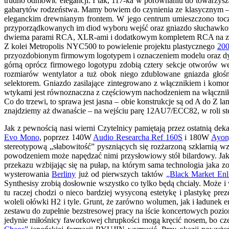
trudno odmówić elegancji. I tak, 117-ka w porównaniu do towarzys
gabarytów rodzeństwa. Mamy bowiem do czynienia ze klasycznym – st
eleganckim drewnianym frontem. W jego centrum umieszczono toczoną
przyporządkowanych im diod wyboru wejść oraz gniazdo słuchawkowe.
dwiema parami RCA, XLR-ami i dodatkowym kompletem RCA na zewnęt
Z kolei Metropolis NYC500 to powielenie projektu plastycznego
200
przyozdobionym firmowym logotypem i oznaczeniem modelu oraz dy
górną oprócz firmowego logotypu zdobią cztery sekcje otworów we
rozmiarów wentylator a tuż obok niego zdublowane gniazda gł
selektorem. Gniazdo zasilające zintegrowano z włącznikiem i komor
wtykami jest równoznaczna z częściowym nachodzeniem na włączni
Co do trzewi, to sprawa jest jasna – obie konstrukcje są od A d
znajdziemy aż dwanaście – na wejściu parę 12AU7/ECC82, w roli 
Jak z pewnością nasi wierni Czytelnicy pamiętają przez ostatnią
Evo Mono
, poprzez 140W
Audio Researcha Ref 160S
i 180W
Ayon
stereotypową „słabowitość” pyszniących się rozżarzoną szklarnią wz
powodzeniem może napędzać nimi przysłowiowy stół bilardowy. Jak s
przekazu wzbijając się na pułap, na którym sama technologia jaka z
wysterowania
Berliny
już od pierwszych taktów
„Black Market Enl
Synthesisy zrobią dosłownie wszystko co tylko będą chciały. Może i
tu raczej chodzi o nieco bardziej wysyconą estetykę i plastykę p
woleli ołówki H2 i tyle. Grunt, że zarówno wolumen, jak i ładunek e
zestawu do zupełnie bezstresowej pracy na iście koncertowych pozioma
jedynie miłośnicy faworkowej chrupkości mogą kręcić nosem, bo cz