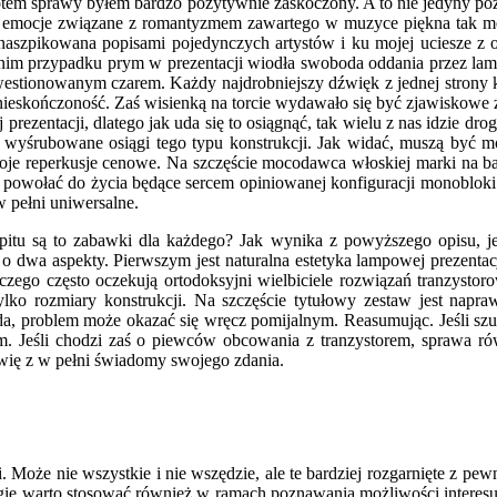
brotem sprawy byłem bardzo pozytywnie zaskoczony. A to nie jedyny 
e na emocje związane z romantyzmem zawartego w muzyce piękna tak 
naszpikowana popisami pojedynczych artystów i ku mojej uciesze z 
rzednim przypadku prym w prezentacji wiodła swoboda oddania przez 
westionowanym czarem. Każdy najdrobniejszy dźwięk z jednej strony kw
w nieskończoność. Zaś wisienką na torcie wydawało się być zjawiskowe 
j prezentacji, dlatego jak uda się to osiągnąć, tak wielu z nas idzie
 wyśrubowane osiągi tego typu konstrukcji. Jak widać, muszą być moc
woje reperkusje cenowe. Na szczęście mocodawca włoskiej marki na ba
 powołać do życia będące sercem opiniowanej konfiguracji monobloki
 pełni uniwersalne.
apitu są to zabawki dla każdego? Jak wynika z powyższego opisu, 
o dwa aspekty. Pierwszym jest naturalna estetyka lampowej prezentacj
czego często oczekują ortodoksyjni wielbiciele rozwiązań tranzystor
lko rozmiary konstrukcji. Na szczęście tytułowy zestaw jest napr
 uda, problem może okazać się wręcz pomijalnym. Reasumując. Jeśli s
. Jeśli chodzi zaś o piewców obcowania z tranzystorem, sprawa równi
ówię z w pełni świadomy swojego zdania.
Może nie wszystkie i nie wszędzie, ale te bardziej rozgarnięte z pew
tegię warto stosować również w ramach poznawania możliwości intere