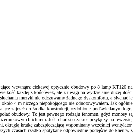
ywające wewnątrz ciekawej optycznie obudowy po 8 lamp KT120 na
wielkość każdej z końcówek, ale z uwagi na wydzielanie dużej ilości
o słuchania muzyki nie odczuwamy żadnego dyskomfortu, a słychać je
 z około 4 m niczego niepokojącego nie odnotowywałem. Jak ogólnie
jące zajrzeć do środka konstrukcji, ozdobione podświetlanym logo,
ą połać obudowy. To jest pewnego rodzaju fenomen, gdyż monosy są
zerunkowym blichtrem. Jeśli chodzi o zakres przyłączy na rewersie,
okrągłą kratkę zabezpieczającą wspominany wcześniej wentylator,
szych czasach rzadko spotykane odpowiednie podejście do klienta, z