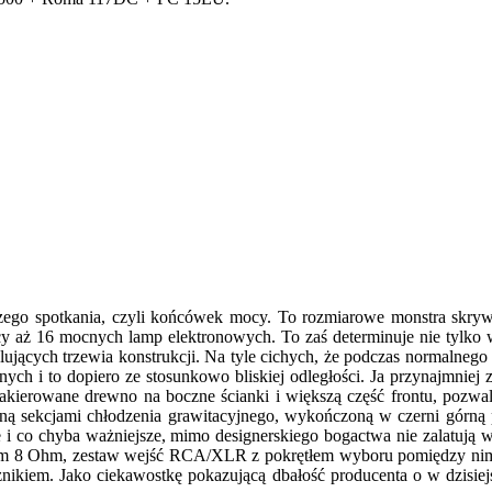
zego spotkania, czyli końcówek mocy. To rozmiarowe monstra skr
acy aż 16 mocnych lamp elektronowych. To zaś determinuje nie tylko 
lujących trzewia konstrukcji. Na tyle cichych, że podczas normalneg
ch i to dopiero ze stosunkowo bliskiej odległości. Ja przynajmniej
kierowane drewno na boczne ścianki i większą część frontu, pozwala
naną sekcjami chłodzenia grawitacyjnego, wykończoną w czerni górn
 i co chyba ważniejsze, mimo designerskiego bogactwa nie zalatują wi
im 8 Ohm, zestaw wejść RCA/XLR z pokrętłem wyboru pomiędzy nimi, 
nikiem. Jako ciekawostkę pokazującą dbałość producenta o w dzisiej