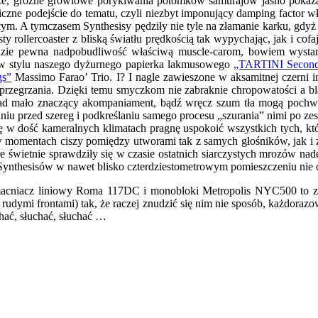
, groźne growlowe porykiwania potomków samurajów jasno pokazały,
niczne podejście do tematu, czyli niezbyt imponujący damping facto
cym. A tymczasem Synthesisy pędziły nie tyle na złamanie karku, gdy
 rollercoaster z bliską światłu prędkością tak wypychając, jak i cof
dzie pewna nadpobudliwość właściwą muscle-carom, bowiem wystarc
 w stylu naszego dyżurnego papierka lakmusowego
„TARTINI Second
gs”
Massimo Farao’ Trio. I? I nagle zawieszone w aksamitnej czerni 
az przegrzania. Dzięki temu smyczkom nie zabraknie chropowatości a b
onad mało znaczący akompaniament, bądź wręcz szum tła mogą pochwa
iu przed szereg i podkreślaniu samego procesu „szurania” nimi po ze
a się w dość kameralnych klimatach pragnę uspokoić wszystkich tych,
momentach ciszy pomiędzy utworami tak z samych głośników, jak i z 
e świetnie sprawdziły się w czasie ostatnich siarczystych mrozów na
nthesisów w nawet blisko czterdziestometrowym pomieszczeniu nie da 
macniacz liniowy Roma 117DC i monobloki Metropolis NYC500 to ze
 rudymi frontami) tak, że raczej znudzić się nim nie sposób, każdora
chać, słuchać, słuchać …