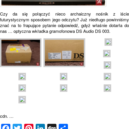
Czy da się połączyć nieco archaiczny nośnik z iście
futurystycznym sposobem jego odczytu? Już niedługo powinniśmy
znać na to frapujące pytanie odpowiedź, gdyż właśnie dotarła do
nas … optyczna wkładka gramofonowa DS Audio DS 003.
cdn. …
Facebook
Twitter
Pinterest
LinkedIn
Digg
Share