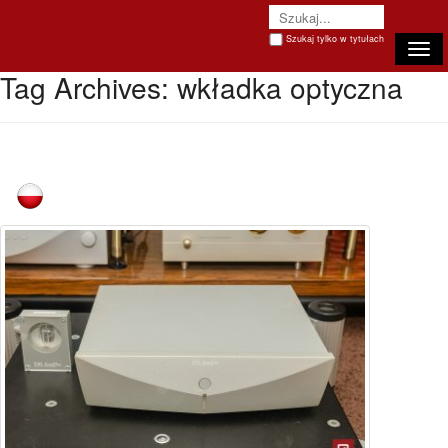
Szukaj tylko w tytułach
Togg
Tag Archives:
wkładka optyczna