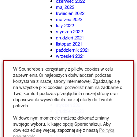
czerwiec 2022
maj 2022
kwiecień 2022
marzec 2022
luty 2022
styczeń 2022
grudzień 2021
listopad 2021
październik 2021
wrzesień 2021
sierpień 2021
lipiec 2021
W Soundrebels korzystamy z plików cookies w celu
czerwiec 2021
zapewnienia Ci najlepszych doświadczeń podczas
maj 2021
korzystania z naszej strony internetowej. Zgadzając się
kwiecień 2021
na wszystkie pliki cookies, pozwolisz nam na zadbanie o
marzec 2021
Twój komfort podczas przeglądania naszej strony oraz
luty 2021
dopasowanie wyświetlania naszej oferty do Twoich
styczeń 2021
potrzeb.
grudzień 2020
listopad 2020
W dowolnym momencie możesz dokonać zmiany
październik 2020
swojego wyboru, klikając opcję Spersonalizuj. Aby
wrzesień 2020
dowiedzieć się więcej, zapoznaj się z naszą
Polityką
sierpień 2020
prywatności
.