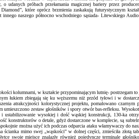
, o udanych próbach przełamania magicznej bariery przez produc
 Diamond”, które oprócz brzmienia zaskakują futurystycznym kszta
kt innego naszego północno wschodniego sąsiada- Litewskiego Audio
ści kolumnami, w kształcie przypominającym lutnię- postrzegam to j
m łukiem zbiegają się ku węższemu niż przód tyłowi i w dostarczo
szenia atrakcyjności kolorystycznej projektu, pomalowano czarnym p
ym umieszczono zestaw głośników i spory otwór bas-refleksu. Wysoko
i ustabilizowanie wysokiej i dość wąskiej konstrukcji, 130-ka otr
ałość konstruktorów o detale, gdyż dostarczone w komplecie, są subte
, że spokojnie można użyć ich podczas odparcia ataku włamywaczy do n
na ścianka mimo swej „wąskości” w dolnej części, zmieściła złotą 
ytce swoje miejsce znalazły również pojedyncze terminale głośnikow