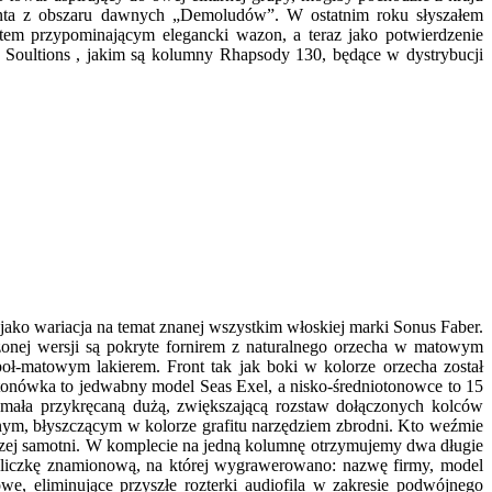
enta z obszaru dawnych „Demoludów”. W ostatnim roku słyszałem
łtem przypominającym elegancki wazon, a teraz jako potwierdzenie
 Soultions , jakim są kolumny Rhapsody 130, będące w dystrybucji
ako wariacja na temat znanej wszystkim włoskiej marki Sonus Faber.
nej wersji są pokryte fornirem z naturalnego orzecha w matowym
oł-matowym lakierem. Front tak jak boki w kolorze orzecha został
tonówka to jedwabny model Seas Exel, a nisko-średniotonowce to 15
zymała przykręcaną dużą, zwiększającą rozstaw dołączonych kolców
lnym, błyszczącym w kolorze grafitu narzędziem zbrodni. Kto weźmie
aszej samotni. W komplecie na jedną kolumnę otrzymujemy dwa długie
tabliczkę znamionową, na której wygrawerowano: nazwę firmy, model
e, eliminujące przyszłe rozterki audiofila w zakresie podwójnego