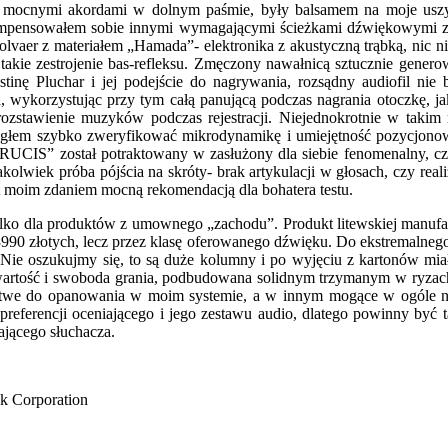
ymi akordami w dolnym paśmie, były balsamem na moje uszy, a 
zrekompensowałem sobie innymi wymagającymi ścieżkami dźwiękowymi z
vaer z materiałem „Hamada”- elektronika z akustyczną trąbką, nic nie
 takie zestrojenie bas-refleksu. Zmęczony nawałnicą sztucznie generow
istinę Pluchar i jej podejście do nagrywania, rozsądny audiofil ni
, wykorzystując przy tym całą panującą podczas nagrania otoczkę, j
zstawienie muzyków podczas rejestracji. Niejednokrotnie w takim r
, mogłem szybko zweryfikować mikrodynamikę i umiejętność pozycjo
RUCIS” został potraktowany w zasłużony dla siebie fenomenalny, c
akolwiek próba pójścia na skróty- brak artykulacji w głosach, czy rea
st moim zdaniem mocną rekomendacją dla bohatera testu.
 tylko dla produktów z umownego „zachodu”. Produkt litewskiej manu
990 złotych, lecz przez klasę oferowanego dźwięku. Do ekstremalnego 
Nie oszukujmy się, to są duże kolumny i po wyjęciu z kartonów mia
rtość i swoboda grania, podbudowana solidnym trzymanym w ryzach b
atwe do opanowania w moim systemie, a w innym mogące w ogóle nie
 preferencji oceniającego i jego zestawu audio, dlatego powinny by
jącego słuchacza.
k Corporation