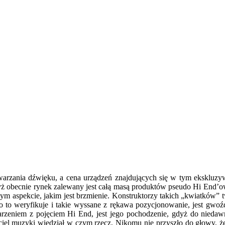
twarzania dźwięku, a cena urządzeń znajdujących się w tym ekskluzy
 gdyż obecnie rynek zalewany jest całą masą produktów pseudo Hi End’o
szym aspekcie, jakim jest brzmienie. Konstruktorzy takich „kwiatków” t
o to weryfikuje i takie wyssane z rękawa pozycjonowanie, jest gw
jarzeniem z pojęciem Hi End, jest jego pochodzenie, gdyż do nied
iciel muzyki wiedział w czym rzecz. Nikomu nie przyszło do głowy, że