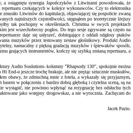
osiągnięta synergia Japończyków z Litwinami powodowała, że
 repertuaru czekających w kolejce wykonawców. Czy to elektronika
 zmusiło Litwinów do kapitulacji, objawiającej się pospolicie zwaną
anych najniższych częstotliwości, sięgnąłem po teoretycznie lżejszy
e byłby tak pochopny w określeniach. Christina w swych projektach
akim jest wszechobecny pogłos. Do tego sesje zgrywane są często na
epertuarze daje się usłyszeć, dobiegające z oddali odgłosy ptaków
nowania muzyków przez testowany zestaw głośnikowy. Produkt Audio
zytelny, namacalny z piękną gradacją muzyków i śpiewaków sposób,
lizmu grających instrumentów, kończy się szybką zmianą repertuaru, a
faktury Audio Soulutions- kolumny ”Rhapsody 130”, spokojnie można
Hi End-u jeszcze trochę brakuje, ale nie prężąc sztucznie muskułów,
łem obawy, że zdmuchną mnie z fotela, a wykazały się przyjaznym,
asem w połączeniu z bardzo dobrą głęboką i czytelna sceną, są na
 wystąpić, nie powinno wpłynąć na rezygnację bez odsłuchu tych
ć taktowane jako wstępny drogowskaz, a nie wyrocznia. Zachęcam do
Jacek Pazio.