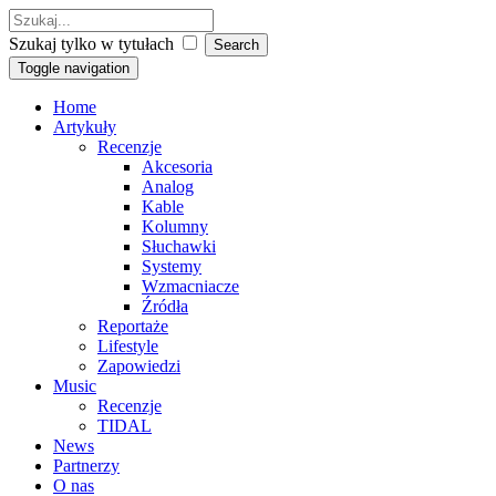
Szukaj tylko w tytułach
Toggle navigation
Home
Artykuły
Recenzje
Akcesoria
Analog
Kable
Kolumny
Słuchawki
Systemy
Wzmacniacze
Źródła
Reportaże
Lifestyle
Zapowiedzi
Music
Recenzje
TIDAL
News
Partnerzy
O nas