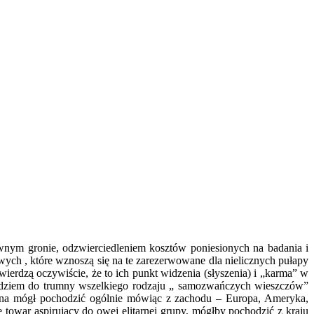
wnym gronie, odzwierciedleniem kosztów poniesionych na badania i
wych , które wznoszą się na te zarezerwowane dla nielicznych pułapy
wierdzą oczywiście, że to ich punkt widzenia (słyszenia) i „karma” w
oździem do trumny wszelkiego rodzaju „ samozwańczych wieszczów”
awna mógł pochodzić ogólnie mówiąc z zachodu – Europa, Ameryka,
 towar aspirujący do owej elitarnej grupy, mógłby pochodzić z kraju