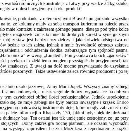
z wartości sonicznych konstrukcja z Litwy przy wadze 34 kg sztuka,
 bogaty w obłości przyjemny dla oka produkt.
pakowanie, podmianka z referencyjnymi Bravo! i po godzinie wszystko
na to, że kolumny miały za sobą transport kurierem na palecie przez
ało mnie kontaktu z zakresem górnego pasma, dlatego pod tylne kolce
 płytek rozgrzewki zmusiło mnie do drobnych korekt w synergicznym
e mój zestaw jest bardzo rozdzielczy i jakiekolwiek odstępstwa od
w będzie to ich zaletą, jednak u mnie frywolność górnego zakresu
zjaśnienia i odchudzenia środka, zaburzające tym spójność pasma.
 „Harmonix-a” w wersji „Limited”. Pomysłodawca takich „gadżetów”
ci przekazu i dzięki temu mogłem przystąpić do przyjemności, tak
anonów smakoszy). Z uwagi na dość mocne przywiązanie do uzyskania
ródeł pozornych. Takie ustawienie zaleca również producent i po tej
 ostatnio około jazzowej, Anny Marii Jopek. Wszyscy znamy zabiegi
 i samochodowych, a nieszczególnie dobrze wypadające na dobrym
 tym czytelności obfitej ilości perkusjonaliów. Jednak uspokojenie
ło się, że moje zabiegi nie były bardzo inwazyjne i krążek Enrico
rzyjemną matowością instrumenty dęte, które mogły zabrzmieć dość
ałą paletę informacji o Rhapsody 130, jakimi były: pięknie ułożona i
udniący bas. Ten ostatni jest tak umiejętnie zestrojony, że już przy
stojących. Dolny zakres gra trochę plamami, ale oczami wyobraźni
 i na występy zaprosiłem Leszka Możdżera z repertuarem z krążka