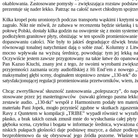
okablowania. Zastosowane pomysły – zwiększająca rozstaw podstawa,
prezentuje się nader lekko. Patrząc na całość nawet chłodnym spojrze
Kilka kropel potu uronionych podczas transportu wąskimi i krętymi 
zagrało. Nikt nie mówił, że zabawa w recenzenta będzie sielanką i 
połowę Polski, dostały kilka godzin na oswojenie się z moim system
podłożyłem granitowe płyty, obniżając w ten sposób promieniowani
dopasowaniu całości. Nie były to jakieś degradujące dźwięk bruta
równowagi tonalnej natychmiast dają o sobie znać. Kolumny z Lit
mocno wpływała na wyższą średnicę, powodując tym jej lekką nata
Oczywiście jestem zawsze przygotowany na takie łatwe do opanowa
Pan Kazuo Kiuchi, znany jest z tego, że swoimi wyrobami zwiększ
przyjemności zaznania uczty audiofilskiej z Hi End’em z nowego „
maksymalnej głębi sceny, doginałem stopniowo zestaw „130-tek” do o
satysfakcjonującej regulacji promieniowania przetworników, wiem, że
Chcąc zweryfikować słuszność zastosowania „polepszaczy”, do napę
stosowane przez jej masteringowców (suwaki górnego pasma lekk
zestawie audio. „130-tki” wespół z Harmonixem podały ten materiał
materiału Pani Jopek, mogło przynieść zgubne w skutkach zgaszeni
Ravy z Quntetem w kompilacji „TRIBE” wypadł również w wyrafinow
płasko, a brak takich oznak zmusił mnie do wysłuchania całej płyty 
głęboka scena, czytelna i bogata w informacje średnica, wyważona do
niskich pułapach głośności daje podstawę muzyce, a dalsze podkr
bezproblemowo da się obrysować jego źródła pozorne. Właśnie te