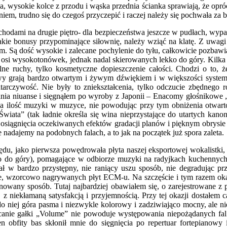
 wysokie kolce z przodu i wąska przednia ścianka sprawiają, że opróc
niem, trudno się do czegoś przyczepić i raczej należy się pochwała za
schodami na drugie piętro- dla bezpieczeństwa jeszcze w pudłach, wy
takie bonusy przypominające siłownię, należy wziąć na klatę. Z uwagi 
em. Są dość wysokie i zalecane pochylenie do tyłu, całkowicie pozbawi
e osi wysokotonówek, jednak nadal skierowanych lekko do góry. Kilka
lne ruchy, tylko kosmetyczne dopieszczenie całości. Chodzi o to, ż
wy grają bardzo otwartym i żywym dźwiękiem i w większości systemó
rczywość. Nie były to zniekształcenia, tylko odczucie zbędnego ro
nia niuanse i sięgnąłem po wyroby z Japonii – Enacomy głośnikowe
a ilość muzyki w muzyce, nie powodując przy tym obniżenia otwartoś
Świata” (tak ładnie określa się wina nieprzystające do utartych k
siągnięcia oczekiwanych efektów gradacji planów i pięknym obrysie ź
 nadajemy na podobnych falach, a to jak na początek już spora zaleta.
du, jako pierwsza powędrowała płyta naszej eksportowej wokalistki,
o do góry), pomagające w odbiorze muzyki na radyjkach kuchennych
 w bardzo przystępny, nie raniący uszu sposób, nie degradując przy
e, wzorcowo nagrywanych płyt ECM-u. Na szczęście i tym razem okaza
any sposób. Tutaj najbardziej obawiałem się, o zarejestrowane z p
z niekłamaną satysfakcją i przyjemnością. Przy tej okazji dostałem c
 niej góra pasma i niezwykle kolorowy i zadziwiająco mocny, ale nie d
ęcanie gałki „Volume” nie powoduje występowania niepożądanych fal 
n obfity bas skłonił mnie do sięgnięcia po repertuar fortepianowy