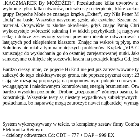
„KACZMAREK By MOŻDŻER”. Przesłuchane kilka utworów z mocn
wybranie tylko kilku utworów, ocierało się o cierpienie, które 
grupy Depeche Mode ze znanego krążka „Exiter”, czy Nils Petter Mol
„bułą” na basie. Wszystko nasycone, gęste, ale czytelne. Szacun za
materiał. Oczywiście to złudne określenie, gdyż znając Panią Chr
wykorzystuje twórczość sakralną i w takich przybytkach ją nagrywa
setkę i dobrze zestawiony system powinien idealnie odwzorować ro
latających pod sklepieniem klasztoru. Znając na wskroś tą płytę
Solutions nie miał z tym najmniejszych problemów. Krążek „VIA C
zmuszając do wysłuchania go do ostatniej zarejestrowanej nutki. Jak
samoczynne cofnięcie się soczewki lasera na początek krążka Cd, je
Bardzo cieszy mnie, że pojęcie Hi End nie jest już zarezerwowane
zaliczyć do tego ekskluzywnego grona, nie poprzez pryzmat ceny: 23
stają się rozsądną propozycją na proponowanym pułapie cenowym. 
wciągającym i naładowanym kontrolowaną energią brzmieniem. Otwa
bardzo wysokim poziomie. Drobne „rozpasanie” górnego pasma, ł
konstrukcji. Wszystkie testy są niestety wypadkową subiektywnych
posłuchania, bo naprawdę mogą zauroczyć nawet najbardziej wymaga
System wykorzystywany w teście, to kompletny zestaw firmy Comba
Elektronika Reimyo:
– dzielony odtwarzacz Cd: CDT – 777 + DAP – 999 EX