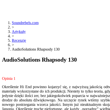
Soundrebels.com
>
Artykuły
>
Recenzje
>
AudioSolutions Rhapsody 130
AudioSolutions Rhapsody 130
Opinia 1
Określenie Hi End powinno kojarzyć się, z najwyższą jakością od
materiały wykorzystane do ich produkcji. Niestety to tylko teoria,
jedynie dzięki ilości zer, bez jakiegokolwiek poparcia w najważniej
drodze do absolutu dźwiękowego. Na szczęcie rynek wtórny szybk
nowego postrzegania wzorca jakości. Innym już nieaktualnym sko
Japonia. Określenie trochę niefortunne, ale każdy „porządny” wielb