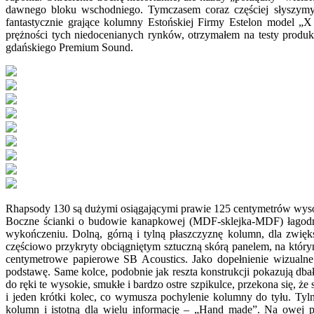
dawnego bloku wschodniego. Tymczasem coraz częściej słyszymy
fantastycznie grające kolumny Estońskiej Firmy Estelon model „X
prężności tych niedocenianych rynków, otrzymałem na testy produ
gdańskiego Premium Sound.
Rhapsody 130 są dużymi osiągającymi prawie 125 centymetrów wysoko
Boczne ścianki o budowie kanapkowej (MDF-sklejka-MDF) łagodny
wykończeniu. Dolną, górną i tylną płaszczyznę kolumn, dla zwięk
częściowo przykryty obciągniętym sztuczną skórą panelem, na któr
centymetrowe papierowe SB Acoustics. Jako dopełnienie wizualne 
podstawę. Same kolce, podobnie jak reszta konstrukcji pokazują db
do ręki te wysokie, smukłe i bardzo ostre szpikulce, przekona się
i jeden krótki kolec, co wymusza pochylenie kolumny do tyłu. Tyl
kolumn i istotną dla wielu informację – „Hand made”. Na owej pł