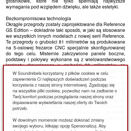
głośnikowe, które nie tylko spełniają najwyższe
wymagania pod względem dźwięku, ale także estetyki.
Bezkompromisowa technologia
Okrągłe przegrody zostały zaprojektowane dla Reference
GS Edition – dokładnie taki sposób, w jaki są stosowane
we wszystkich innych modelach z nowej serii Reference.
Te przegrody o grubości 81 milimetrów są produkowane
na 5-osiowej frezarce CNC specjalnie skonfigurowanej
do tego celu. Misternie zakrzywione panele boczne,
podstawy i pokrywy wykonane są z wielowarstwowego
laminatu drewnianego o grubości 30 milimetrów, co
zapewnia wyjątkową stabilność obudów. Ponadto panele
W Soundrebels korzystamy z plików cookies w celu
boczne, które są mocno przymocowane do ścian po
zapewnienia Ci najlepszych doświadczeń podczas
bokach i mają delikatną powierzchnię fornirowaną
korzystania z naszej strony internetowej. Zgadzając się
prawdziwym drewnem, znacznie zwiększają wagę.
na wszystkie pliki cookies, pozwolisz nam na zadbanie o
Prowadzi to do dalszego usztywnienia obudowy i
Twój komfort podczas przeglądania naszej strony oraz
znacznie zmniejsza naturalne zachowanie rezonansowe
dopasowanie wyświetlania naszej oferty do Twoich
obudowy. Zastosowane krzywizny umożliwiają
potrzeb.
akustycznie zoptymalizowaną konstrukcję obudowy,
której brak krawędzi skutecznie zapobiega odbiciom
W dowolnym momencie możesz dokonać zmiany
krawędziowym.
swojego wyboru, klikając opcję Spersonalizuj. Aby