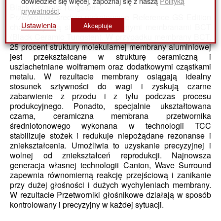
dowiedzieć się więcej, zapoznaj się z naszą
Polityką
Black Ceramic Tungsten
prywatności
.
Przetworniki średnio-niskotonowe Reference GS Edition
Ustawienia
Akceptuje
charakteryzują się zaawansowanymi membranami BCT
(Black Ceramic Tungsten). W przypadku membrany BCT,
25 procent struktury molekularnej membrany aluminiowej
jest przekształcane w strukturę ceramiczną i
uszlachetniane wolframem oraz dodatkowymi cząstkami
metalu. W rezultacie membrany osiągają idealny
stosunek sztywności do wagi i zyskują czarne
zabarwienie z przodu i z tyłu podczas procesu
produkcyjnego. Ponadto, specjalnie ukształtowana
czarna, ceramiczna membrana przetwornika
średniotonowego wykonana w technologii TCC
stabilizuje stożek i redukuje niepożądane rezonanse i
zniekształcenia. Umożliwia to uzyskanie precyzyjnej i
wolnej od zniekształceń reprodukcji. Najnowsza
generacja własnej technologii Canton, Wave Surround
zapewnia równomierną reakcję przejściową i zanikanie
przy dużej głośności i dużych wychyleniach membrany.
W rezultacie Przetworniki głośnikowe działają w sposób
kontrolowany i precyzyjny w każdej sytuacji.