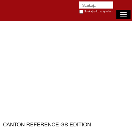
Szukaj tylko w tytułach
Togg
CANTON REFERENCE GS EDITION