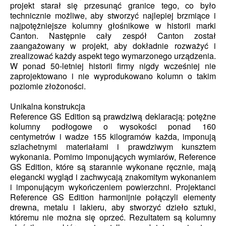
projekt starał się przesunąć granice tego, co było
technicznie możliwe, aby stworzyć najlepiej brzmiące i
najpotężniejsze kolumny głośnikowe w historii marki
Canton. Następnie cały zespół Canton został
zaangażowany w projekt, aby dokładnie rozważyć i
zrealizować każdy aspekt tego wymarzonego urządzenia.
W ponad 50-letniej historii firmy nigdy wcześniej nie
zaprojektowano i nie wyprodukowano kolumn o takim
poziomie złożoności.
Unikalna konstrukcja
Reference GS Edition są prawdziwą deklaracją: potężne
kolumny podłogowe o wysokości ponad 160
centymetrów i wadze 155 kilogramów każda, imponują
szlachetnymi materiałami i prawdziwym kunsztem
wykonania. Pomimo imponujących wymiarów, Reference
GS Edition, które są starannie wykonane ręcznie, mają
elegancki wygląd i zachwycają znakomitym wykonaniem
i imponującym wykończeniem powierzchni. Projektanci
Reference GS Edition harmonijnie połączyli elementy
drewna, metalu i lakieru, aby stworzyć dzieło sztuki,
któremu nie można się oprzeć. Rezultatem są kolumny