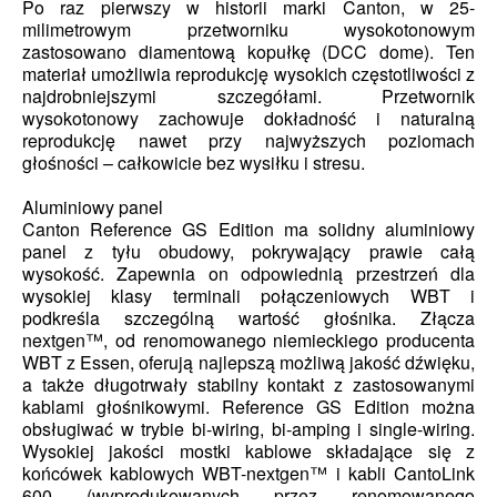
Po raz pierwszy w historii marki Canton, w 25-
milimetrowym przetworniku wysokotonowym
zastosowano diamentową kopułkę (DCC dome). Ten
materiał umożliwia reprodukcję wysokich częstotliwości z
najdrobniejszymi szczegółami. Przetwornik
wysokotonowy zachowuje dokładność i naturalną
reprodukcję nawet przy najwyższych poziomach
głośności – całkowicie bez wysiłku i stresu.
Aluminiowy panel
Canton Reference GS Edition ma solidny aluminiowy
panel z tyłu obudowy, pokrywający prawie całą
wysokość. Zapewnia on odpowiednią przestrzeń dla
wysokiej klasy terminali połączeniowych WBT i
podkreśla szczególną wartość głośnika. Złącza
nextgen™, od renomowanego niemieckiego producenta
WBT z Essen, oferują najlepszą możliwą jakość dźwięku,
a także długotrwały stabilny kontakt z zastosowanymi
kablami głośnikowymi. Reference GS Edition można
obsługiwać w trybie bi-wiring, bi-amping i single-wiring.
Wysokiej jakości mostki kablowe składające się z
końcówek kablowych WBT-nextgen™ i kabli CantoLink
600 (wyprodukowanych przez renomowanego