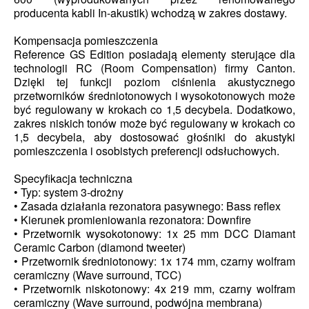
producenta kabli In-akustik) wchodzą w zakres dostawy.
Kompensacja pomieszczenia
Reference GS Edition posiadają elementy sterujące dla
technologii RC (Room Compensation) firmy Canton.
Dzięki tej funkcji poziom ciśnienia akustycznego
przetworników średniotonowych i wysokotonowych może
być regulowany w krokach co 1,5 decybela. Dodatkowo,
zakres niskich tonów może być regulowany w krokach co
1,5 decybela, aby dostosować głośniki do akustyki
pomieszczenia i osobistych preferencji odsłuchowych.
Specyfikacja techniczna
• Typ: system 3-drożny
• Zasada działania rezonatora pasywnego: Bass reflex
• Kierunek promieniowania rezonatora: Downfire
• Przetwornik wysokotonowy: 1x 25 mm DCC Diamant
Ceramic Carbon (diamond tweeter)
• Przetwornik średniotonowy: 1x 174 mm, czarny wolfram
ceramiczny (Wave surround, TCC)
• Przetwornik niskotonowy: 4x 219 mm, czarny wolfram
ceramiczny (Wave surround, podwójna membrana)