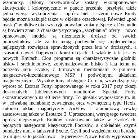
wzorniczy. Osłony przetworników zostały wkomponowane
akustycznie i kolorystycznie w panele przednie, przybyła także
jedna wersja wykończenia – oprócz bieli i czerni nowe Emity
będzie można zakupić także w okleinie orzechowej. Również „pod
maską” wnikliwe oko wykryje poważne zmiany. Spece z Dynaudio
są bowiem znani z charakterystycznego „zazębiania” oferty – nowo
opracowane modele są nieznacznie droższe od swoich
poprzedników, ale za to mogą pochwalić się implementacją
najlepszych rozwiązań sprawdzonych przez lata w droższych, a
czasami nawet flagowych konstrukcjach. I właśnie tak jest w
nowych Emitach. Clou programu są charakterystyczne głośniki
nisko- i średniotonowe, zoptymalizowane blisko 3 lata temu na
potrzeby serii Evoke, z firmowymi membranami z polimeru
magnezowo-krzemianowego MSP i podwójnymi układami
magnetycznymi. Wysokie tony obsługuje Cerotar, wywodzący się
wprost od Esotara Forty, opracowanego w roku 2017 przy okazji
doskonałych jubileuszowych monitorów Special Forty,
skonstruowanych na 40-lecie firmy. To głośnik wyposażony m. in.
w jedwabną membranę zewnętrzną oraz wewnętrzną typu Hexis,
autorski układ magnetyczny AirFlow i aluminiową cewkę
zastosowaną także w Esotarze 3. Uproszczoną wersję tego tweetera
oprócz ulepszonych Emitów zastosowano także w Evoke’ach,
będących następcami klasycznych Focusów, a dokładniej czymś
pomiędzy nimi a tańszymi Excite. Czyli pod względem cen bardziej
te drugie, za to jakościowo – te pierwsze. Nowe Emity wyposażono