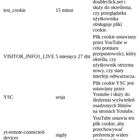
doubleclick.net i
służy do określenia,
test_cookie
15 minut
czy przeglądarka
użytkownika
obsługuje pliki
cookie.
Plik cookie ustawiany
przez YouTube w
celu pomiaru
przepustowości, który
VISITOR_INFO1_LIVE
5 miesięcy 27 dni
określa, czy
użytkownik otrzyma
nowy, czy stary
interfejs odtwarzacza.
Plik cookie YSC jest
ustawiany przez
Youtube i służy do
YSC
sesja
śledzenia wyświetleń
osadzonych filmów
na stronach Youtube.
YouTube ustawia ten
plik cookie, aby
przechowywać
yt-remote-connected-
nigdy
preferencje wideo
devices