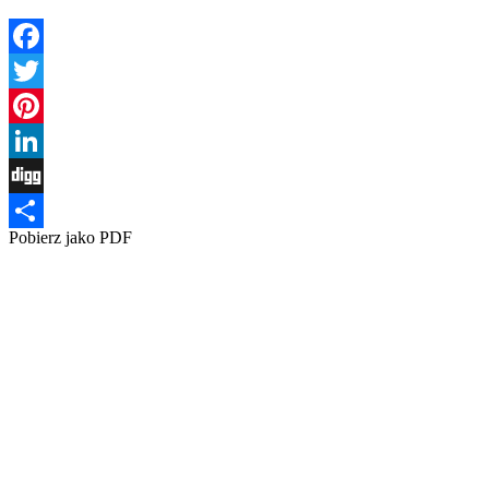
Facebook
Twitter
Pinterest
LinkedIn
Digg
Pobierz jako PDF
Share