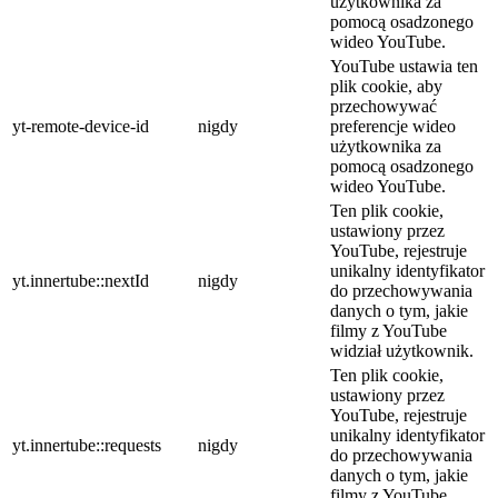
użytkownika za
pomocą osadzonego
wideo YouTube.
YouTube ustawia ten
plik cookie, aby
przechowywać
yt-remote-device-id
nigdy
preferencje wideo
użytkownika za
pomocą osadzonego
wideo YouTube.
Ten plik cookie,
ustawiony przez
YouTube, rejestruje
unikalny identyfikator
yt.innertube::nextId
nigdy
do przechowywania
danych o tym, jakie
filmy z YouTube
widział użytkownik.
Ten plik cookie,
ustawiony przez
YouTube, rejestruje
unikalny identyfikator
yt.innertube::requests
nigdy
do przechowywania
danych o tym, jakie
filmy z YouTube