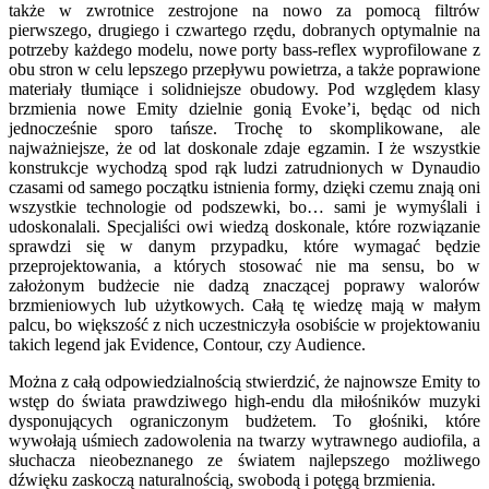
także w zwrotnice zestrojone na nowo za pomocą filtrów
pierwszego, drugiego i czwartego rzędu, dobranych optymalnie na
potrzeby każdego modelu, nowe porty bass-reflex wyprofilowane z
obu stron w celu lepszego przepływu powietrza, a także poprawione
materiały tłumiące i solidniejsze obudowy. Pod względem klasy
brzmienia nowe Emity dzielnie gonią Evoke’i, będąc od nich
jednocześnie sporo tańsze. Trochę to skomplikowane, ale
najważniejsze, że od lat doskonale zdaje egzamin. I że wszystkie
konstrukcje wychodzą spod rąk ludzi zatrudnionych w Dynaudio
czasami od samego początku istnienia formy, dzięki czemu znają oni
wszystkie technologie od podszewki, bo… sami je wymyślali i
udoskonalali. Specjaliści owi wiedzą doskonale, które rozwiązanie
sprawdzi się w danym przypadku, które wymagać będzie
przeprojektowania, a których stosować nie ma sensu, bo w
założonym budżecie nie dadzą znaczącej poprawy walorów
brzmieniowych lub użytkowych. Całą tę wiedzę mają w małym
palcu, bo większość z nich uczestniczyła osobiście w projektowaniu
takich legend jak Evidence, Contour, czy Audience.
Można z całą odpowiedzialnością stwierdzić, że najnowsze Emity to
wstęp do świata prawdziwego high-endu dla miłośników muzyki
dysponujących ograniczonym budżetem. To głośniki, które
wywołają uśmiech zadowolenia na twarzy wytrawnego audiofila, a
słuchacza nieobeznanego ze światem najlepszego możliwego
dźwięku zaskoczą naturalnością, swobodą i potęgą brzmienia.