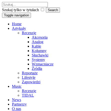
Szukaj tylko w tytułach
Toggle navigation
Home
Artykuły
Recenzje
Akcesoria
Analog
Kable
Kolumny
Słuchawki
Systemy
Wzmacniacze
Źródła
Reportaże
Lifestyle
Zapowiedzi
Music
Recenzje
TIDAL
News
Partnerzy
O nas