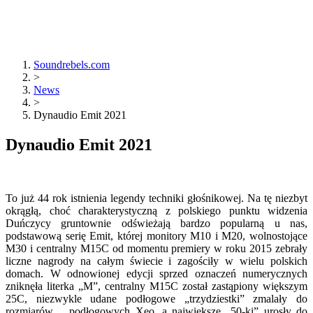
Soundrebels.com
>
News
>
Dynaudio Emit 2021
Dynaudio Emit 2021
To już 44 rok istnienia legendy techniki głośnikowej. Na tę niezbyt
okrągłą, choć charakterystyczną z polskiego punktu widzenia
Duńczycy gruntownie odświeżają bardzo popularną u nas,
podstawową serię Emit, której monitory M10 i M20, wolnostojące
M30 i centralny M15C od momentu premiery w roku 2015 zebrały
liczne nagrody na całym świecie i zagościły w wielu polskich
domach. W odnowionej edycji sprzed oznaczeń numerycznych
zniknęła literka „M”, centralny M15C został zastąpiony większym
25C, niezwykle udane podłogowe „trzydziestki” zmalały do
rozmiarów… podłogowych Xeo, a największe „50-ki” urosły do