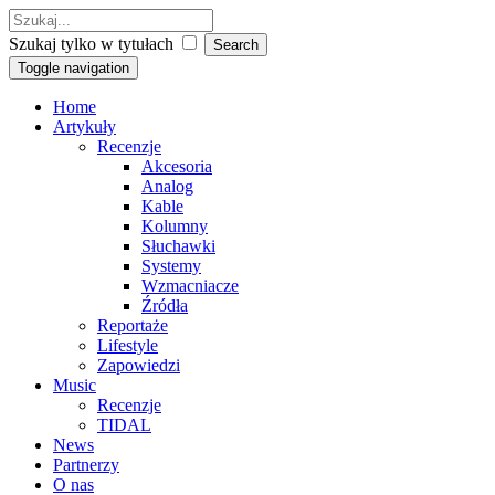
Szukaj tylko w tytułach
Toggle navigation
Home
Artykuły
Recenzje
Akcesoria
Analog
Kable
Kolumny
Słuchawki
Systemy
Wzmacniacze
Źródła
Reportaże
Lifestyle
Zapowiedzi
Music
Recenzje
TIDAL
News
Partnerzy
O nas