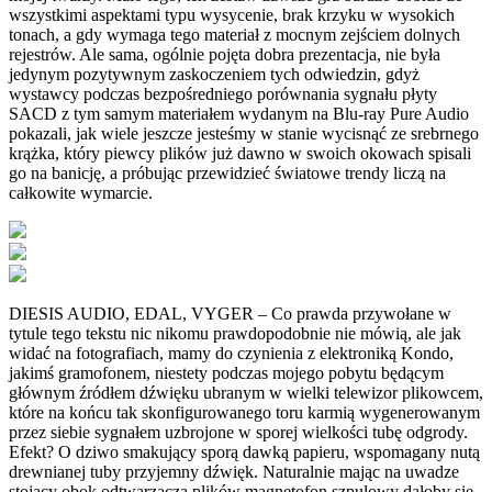
wszystkimi aspektami typu wysycenie, brak krzyku w wysokich
tonach, a gdy wymaga tego materiał z mocnym zejściem dolnych
rejestrów. Ale sama, ogólnie pojęta dobra prezentacja, nie była
jedynym pozytywnym zaskoczeniem tych odwiedzin, gdyż
wystawcy podczas bezpośredniego porównania sygnału płyty
SACD z tym samym materiałem wydanym na Blu-ray Pure Audio
pokazali, jak wiele jeszcze jesteśmy w stanie wycisnąć ze srebrnego
krążka, który piewcy plików już dawno w swoich okowach spisali
go na banicję, a próbując przewidzieć światowe trendy liczą na
całkowite wymarcie.
DIESIS AUDIO, EDAL, VYGER – Co prawda przywołane w
tytule tego tekstu nic nikomu prawdopodobnie nie mówią, ale jak
widać na fotografiach, mamy do czynienia z elektroniką Kondo,
jakimś gramofonem, niestety podczas mojego pobytu będącym
głównym źródłem dźwięku ubranym w wielki telewizor plikowcem,
które na końcu tak skonfigurowanego toru karmią wygenerowanym
przez siebie sygnałem uzbrojone w sporej wielkości tubę odgrody.
Efekt? O dziwo smakujący sporą dawką papieru, wspomagany nutą
drewnianej tuby przyjemny dźwięk. Naturalnie mając na uwadze
stojący obok odtwarzacza plików magnetofon szpulowy dałoby się