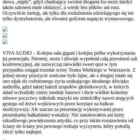
słowa „nigdy”, gdyż chadzający swoimi drogami los może kiedyś
takim salonem mnie obdarzyć, a wtedy bez plików ani rusz.
Oczywiście żartuję, ale tylko dla rozluźnienia udzielającego się nie
tylko dystrybutorom, ale również gościom napięcia wystawowego.
VIVA AUDIO – Kolejna sala gigant i kolejna próba wykorzystania
jej potencjału. Niestety, może i dźwięk wypełniał całą przestrzeń sali
konferencyjnej, ale zazwyczaj niewielki sweet spot w tym
przypadku osiągał rozmiar sceny Teatru Wielkiego w Warszawie. Z
jednej strony przeżycie soniczne było fajne, ale z drugiej miało się
ono nijak do codziennego życia szukającego idealnego dźwięku
audiofila, gdyż takiej baterii zespołów głośnikowych, w których
skład wchodziły cztery moduły basowe i dwie wielkie kolumny
tubowe poczciwy miłośnik muzyki nie zmieściłby nawet stojących
gęsiego od drzwi wejściowych przez korytarz na balkon
skończywszy. Ale szacun za prezentację wykonywanej przez
piosenkarkę bałkańskiej wokalizy. Nie zanotowałem ani krzty
szkodliwego powiększenia artystki, co przy takim rozstawieniu od
ściany do ściany jest pewnego rodzaju wyczynem, który potrafią
ziścić tylko najlepsi.