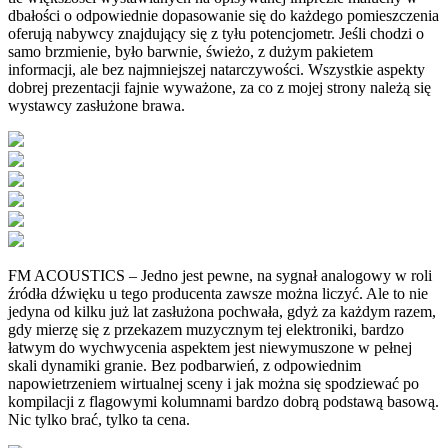
dbałości o odpowiednie dopasowanie się do każdego pomieszczenia
oferują nabywcy znajdujący się z tyłu potencjometr. Jeśli chodzi o
samo brzmienie, było barwnie, świeżo, z dużym pakietem
informacji, ale bez najmniejszej natarczywości. Wszystkie aspekty
dobrej prezentacji fajnie wyważone, za co z mojej strony należą się
wystawcy zasłużone brawa.
FM ACOUSTICS – Jedno jest pewne, na sygnał analogowy w roli
źródła dźwięku u tego producenta zawsze można liczyć. Ale to nie
jedyna od kilku już lat zasłużona pochwała, gdyż za każdym razem,
gdy mierzę się z przekazem muzycznym tej elektroniki, bardzo
łatwym do wychwycenia aspektem jest niewymuszone w pełnej
skali dynamiki granie. Bez podbarwień, z odpowiednim
napowietrzeniem wirtualnej sceny i jak można się spodziewać po
kompilacji z flagowymi kolumnami bardzo dobrą podstawą basową.
Nic tylko brać, tylko ta cena.