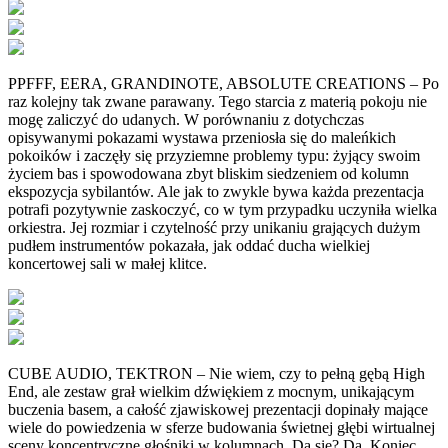
PPFFF, EERA, GRANDINOTE, ABSOLUTE CREATIONS – Po
raz kolejny tak zwane parawany. Tego starcia z materią pokoju nie
mogę zaliczyć do udanych. W porównaniu z dotychczas
opisywanymi pokazami wystawa przeniosła się do maleńkich
pokoików i zaczęły się przyziemne problemy typu: żyjący swoim
życiem bas i spowodowana zbyt bliskim siedzeniem od kolumn
ekspozycja sybilantów. Ale jak to zwykle bywa każda prezentacja
potrafi pozytywnie zaskoczyć, co w tym przypadku uczyniła wielka
orkiestra. Jej rozmiar i czytelność przy unikaniu grających dużym
pudłem instrumentów pokazała, jak oddać ducha wielkiej
koncertowej sali w małej klitce.
CUBE AUDIO, TEKTRON – Nie wiem, czy to pełną gębą High
End, ale zestaw grał wielkim dźwiękiem z mocnym, unikającym
buczenia basem, a całość zjawiskowej prezentacji dopinały mające
wiele do powiedzenia w sferze budowania świetnej głębi wirtualnej
sceny koncentryczne głośniki w kolumnach. Da się? Da. Koniec