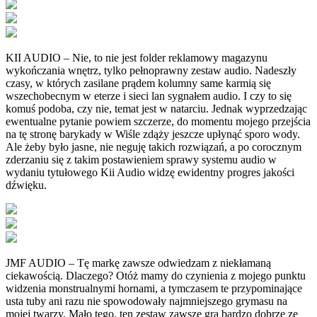
KII AUDIO – Nie, to nie jest folder reklamowy magazynu
wykończania wnętrz, tylko pełnoprawny zestaw audio. Nadeszły
czasy, w których zasilane prądem kolumny same karmią się
wszechobecnym w eterze i sieci lan sygnałem audio. I czy to się
komuś podoba, czy nie, temat jest w natarciu. Jednak wyprzedzając
ewentualne pytanie powiem szczerze, do momentu mojego przejścia
na tę stronę barykady w Wiśle zdąży jeszcze upłynąć sporo wody.
Ale żeby było jasne, nie neguję takich rozwiązań, a po corocznym
zderzaniu się z takim postawieniem sprawy systemu audio w
wydaniu tytułowego Kii Audio widzę ewidentny progres jakości
dźwięku.
JMF AUDIO – Tę markę zawsze odwiedzam z niekłamaną
ciekawością. Dlaczego? Otóż mamy do czynienia z mojego punktu
widzenia monstrualnymi hornami, a tymczasem te przypominające
usta tuby ani razu nie spowodowały najmniejszego grymasu na
mojej twarzy. Mało tego, ten zestaw zawsze gra bardzo dobrze ze