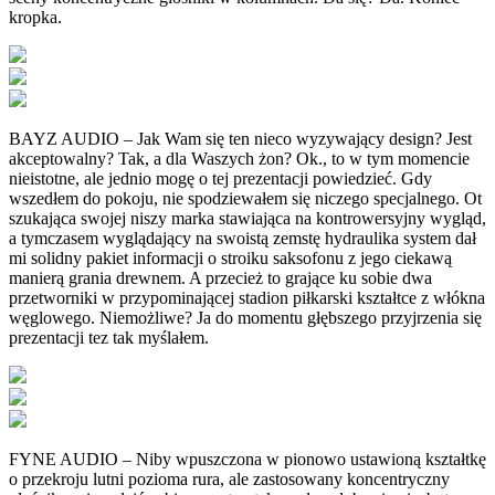
kropka.
BAYZ AUDIO – Jak Wam się ten nieco wyzywający design? Jest
akceptowalny? Tak, a dla Waszych żon? Ok., to w tym momencie
nieistotne, ale jednio mogę o tej prezentacji powiedzieć. Gdy
wszedłem do pokoju, nie spodziewałem się niczego specjalnego. Ot
szukająca swojej niszy marka stawiająca na kontrowersyjny wygląd,
a tymczasem wyglądający na swoistą zemstę hydraulika system dał
mi solidny pakiet informacji o stroiku saksofonu z jego ciekawą
manierą grania drewnem. A przecież to grające ku sobie dwa
przetworniki w przypominającej stadion piłkarski kształtce z włókna
węglowego. Niemożliwe? Ja do momentu głębszego przyjrzenia się
prezentacji tez tak myślałem.
FYNE AUDIO – Niby wpuszczona w pionowo ustawioną kształtkę
o przekroju lutni pozioma rura, ale zastosowany koncentryczny