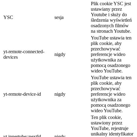
Plik cookie YSC jest
ustawiany przez
Youtube i służy do
YSC
sesja
śledzenia wyświetleń
osadzonych filmów
na stronach Youtube.
YouTube ustawia ten
plik cookie, aby
przechowywać
yt-remote-connected-
nigdy
preferencje wideo
devices
użytkownika za
pomocą osadzonego
wideo YouTube.
YouTube ustawia ten
plik cookie, aby
przechowywać
yt-remote-device-id
nigdy
preferencje wideo
użytkownika za
pomocą osadzonego
wideo YouTube.
Ten plik cookie,
ustawiony przez
YouTube, rejestruje
unikalny identyfikator
yt.innertube::nextId
nigdy