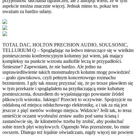
przyjemność słuchania ograniczeń, ale z autopsji wiem, że w tym
aspekcie można znacznie więcej. Jednak mimo to, pokaz ten
uważam za bardzo udany.
TOTAL DAC, HOLTON PRECISION AUDIO, SOULSONIC,
TELLURIUM Q – Spoglądając na ledwo mieszczące się w wielkim
pomieszczeniu konferencyjnym kolumny już wiem, jak mający
kompleksy na punkcie wzrostu audiofile leczą te przypadłości.
Śmieszne? Zapewniam, że nie bardzo. Ale jedno na
usprawiedliwienie takich monstrualnych kolumn mogę powiedzieć
– grało zjawiskowo, czyli pełnym koncertowego rozmachu
brzmieniem. I gdy tak muszę przyznać się, że po trosze pławiłem się
w tym przekazie i spoglądałem na przytłaczającą mnie kubaturę
pomieszczenia, doszedłem do wyjaśniającego powstanie źródeł
plikowych wniosku. Jakiego? Przecież to oczywiste. Spojrzyjcie na
oddaloną od miejsca odsłuchowego elektronikę, a i tak za nią jest
jeszcze z pięć metrów wolnego miejsca. Widzicie? Jeśli tak, to teraz
umieśćcie oczami wyobraźni zestaw audio pod sama ścianą i
zastanówcie się, ile kilometrów trzeba by zrobić, aby posłuchać
sobie trzech płyt winylowych. Ogarnęło Was przerażenie, bo mnie
owszem. Dlatego też lojalnie oświadczam, nigdy więcej nie powiem