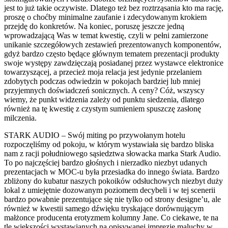
jest to już takie oczywiste. Dlatego też bez roztrząsania kto ma rację,
proszę o choćby minimalne zaufanie i zdecydowanym krokiem
przejdę do konkretów. Na koniec, poruszę jeszcze jedną
wprowadzającą Was w temat kwestię, czyli w pełni zamierzone
unikanie szczegółowych zestawień prezentowanych komponentów,
gdyż bardzo często będące głównym tematem prezentacji produkty
swoje występy zawdzięczają posiadanej przez wystawce elektronice
towarzyszącej, a przecież moja relacja jest jedynie przelaniem
zdobytych podczas odwiedzin w pokojach bardziej lub mniej
przyjemnych doświadczeń sonicznych. A ceny? Cóż, wszyscy
wiemy, że punkt widzenia zależy od punktu siedzenia, dlatego
również na tę kwestię z czystym sumieniem spuszczę zasłonę
milczenia.
STARK AUDIO – Swój miting po przywołanym hotelu
rozpoczęliśmy od pokoju, w którym wystawiała się bardzo bliska
nam z racji południowego sąsiedztwa słowacka marka Stark Audio.
To po najczęściej bardzo głośnych i nierzadko niezbyt udanych
prezentacjach w MOC-u była przesiadka do innego świata. Bardzo
zbliżony do kubatur naszych pokoików odsłuchowych niezbyt duży
lokal z umiejętnie dozowanym poziomem decybeli i w tej scenerii
bardzo powabnie prezentujące się nie tylko od strony designe’u, ale
również w kwestii samego dźwięku tryskające dorównującym
małżonce producenta erotyzmem kolumny Jane. Co ciekawe, te na
tle większości wystawianych na opisywanej imprezie maluchy w