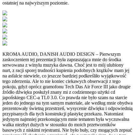
ostatniej na najwyższym poziomie.
KROMA AUDIO, DANISH AUDIO DESIGN – Pierwszym
zaskoczeniem tej prezentacji była zapraszająca mnie do środka
serwowana z winylu muzyka dawna. Choć jest to mój ulubiony
nurt, z racji sporej trudności kupienia podobnych krążków mam jej
na asfalcie niewiele, co jeszcze bardziej podkreśliło wyjątkowość
tego zderzenia. Ale to nie koniec ciekawych obserwacji z tego
pokoju, gdyż oprócz gramofonu Tech Das Air Force III jako drugie
źródło dźwięku posłużył znany mi z codziennego użytki cd
japońskiego CEC-a TL0 3.0. Co prawda nie było szans na starcie
jeden do jednego na tym samym materiale, ale według mnie obydwa
prezentowały świetną przestrzeń, wysycenie dźwięku i odpowiednią
przypisanych dla tych konstrukcji plastykę przekazu. Natomiast
jedynym najmniej przekonującym mnie tematem była wyczuwalna
walka niezbyt dużych w stosunku do moich przetworników
basowych z niskimi rejestrami. Nie było buły, czy mogących zepsuć