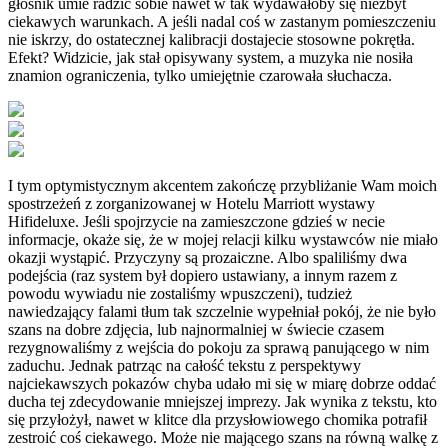
głośnik umie radzić sobie nawet w tak wydawałoby się niezbyt
ciekawych warunkach. A jeśli nadal coś w zastanym pomieszczeniu
nie iskrzy, do ostatecznej kalibracji dostajecie stosowne pokrętła.
Efekt? Widzicie, jak stał opisywany system, a muzyka nie nosiła
znamion ograniczenia, tylko umiejętnie czarowała słuchacza.
I tym optymistycznym akcentem zakończę przybliżanie Wam moich
spostrzeżeń z zorganizowanej w Hotelu Marriott wystawy
Hifideluxe. Jeśli spojrzycie na zamieszczone gdzieś w necie
informacje, okaże się, że w mojej relacji kilku wystawców nie miało
okazji wystąpić. Przyczyny są prozaiczne. Albo spaliliśmy dwa
podejścia (raz system był dopiero ustawiany, a innym razem z
powodu wywiadu nie zostaliśmy wpuszczeni), tudzież
nawiedzający falami tłum tak szczelnie wypełniał pokój, że nie było
szans na dobre zdjęcia, lub najnormalniej w świecie czasem
rezygnowaliśmy z wejścia do pokoju za sprawą panującego w nim
zaduchu. Jednak patrząc na całość tekstu z perspektywy
najciekawszych pokazów chyba udało mi się w miarę dobrze oddać
ducha tej zdecydowanie mniejszej imprezy. Jak wynika z tekstu, kto
się przyłożył, nawet w klitce dla przysłowiowego chomika potrafił
zestroić coś ciekawego. Może nie mającego szans na równą walkę z