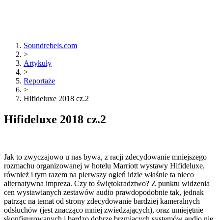
Soundrebels.com
>
Artykuły
>
Reportaże
>
Hifideluxe 2018 cz.2
Hifideluxe 2018 cz.2
Jak to zwyczajowo u nas bywa, z racji zdecydowanie mniejszego
rozmachu organizowanej w hotelu Marriott wystawy Hifideluxe,
również i tym razem na pierwszy ogień idzie właśnie ta nieco
alternatywna impreza. Czy to świętokradztwo? Z punktu widzenia
cen wystawianych zestawów audio prawdopodobnie tak, jednak
patrząc na temat od strony zdecydowanie bardziej kameralnych
odsłuchów (jest znacząco mniej zwiedzających), oraz umiejętnie
skonfigurowanych i bardzo dobrze brzmiących systemów audio nie