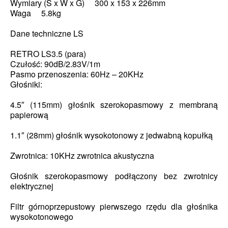
Wymiary (S x W x G) 300 x 153 x 226mm
Waga 5.8kg
Dane techniczne LS
RETRO LS3.5 (para)
Czułość: 90dB/2.83V/1m
Pasmo przenoszenia: 60Hz – 20KHz
Głośniki:
4.5″ (115mm) głośnik szerokopasmowy z membraną
papierową
1.1″ (28mm) głośnik wysokotonowy z jedwabną kopułką
Zwrotnica: 10KHz zwrotnica akustyczna
Głośnik szerokopasmowy podłączony bez zwrotnicy
elektrycznej
Filtr górnoprzepustowy pierwszego rzędu dla głośnika
wysokotonowego