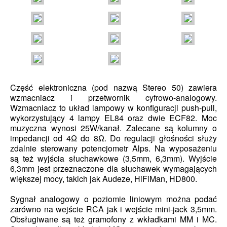
Część elektroniczna (pod nazwą Stereo 50) zawiera
wzmacniacz i przetwornik cyfrowo-analogowy.
Wzmacniacz to układ lampowy w konfiguracji push-pull,
wykorzystujący 4 lampy EL84 oraz dwie ECF82. Moc
muzyczna wynosi 25W/kanał. Zalecane są kolumny o
impedancji od 4Ω do 8Ω. Do regulacji głośności służy
zdalnie sterowany potencjometr Alps. Na wyposażeniu
są też wyjścia słuchawkowe (3,5mm, 6,3mm). Wyjście
6,3mm jest przeznaczone dla słuchawek wymagających
większej mocy, takich jak Audeze, HiFiMan, HD800.
Sygnał analogowy o poziomie liniowym można podać
zarówno na wejście RCA jak i wejście mini-jack 3,5mm.
Obsługiwane są też gramofony z wkładkami MM i MC.