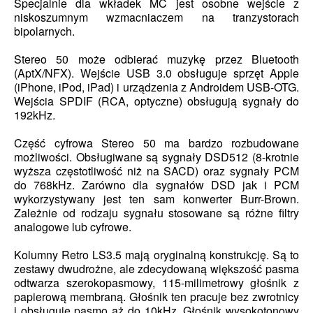
Specjalnie dla wkładek MC jest osobne wejście z
niskoszumnym wzmacniaczem na tranzystorach
bipolarnych.
Stereo 50 może odbierać muzykę przez Bluetooth
(AptX/NFX). Wejście USB 3.0 obsługuje sprzęt Apple
(iPhone, iPod, iPad) i urządzenia z Androidem USB-OTG.
Wejścia SPDIF (RCA, optyczne) obsługują sygnały do
192kHz.
Część cyfrowa Stereo 50 ma bardzo rozbudowane
możliwości. Obsługiwane są sygnały DSD512 (8-krotnie
wyższa częstotliwość niż na SACD) oraz sygnały PCM
do 768kHz. Zarówno dla sygnałów DSD jak i PCM
wykorzystywany jest ten sam konwerter Burr-Brown.
Zależnie od rodzaju sygnału stosowane są różne filtry
analogowe lub cyfrowe.
Kolumny Retro LS3.5 mają oryginalną konstrukcję. Są to
zestawy dwudrożne, ale zdecydowaną większość pasma
odtwarza szerokopasmowy, 115-milimetrowy głośnik z
papierową membraną. Głośnik ten pracuje bez zwrotnicy
i obsługuje pasmo aż do 10kHz. Głośnik wysokotonowy