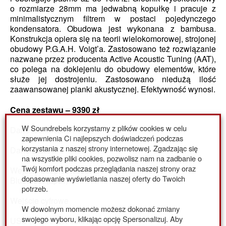
o rozmiarze 28mm ma jedwabną kopułkę i pracuje z
minimalistycznym filtrem w postaci pojedynczego
kondensatora. Obudowa jest wykonana z bambusa.
Konstrukcja opiera się na teorii wielokomorowej, strojonej
obudowy P.G.A.H. Voigt’a. Zastosowano też rozwiązanie
nazwane przez producenta Active Acoustic Tuning (AAT),
co polega na doklejeniu do obudowy elementów, które
służe jej dostrojeniu. Zastosowano niedużą ilość
zaawansowanej pianki akustycznej. Efektywność wynosi.
Cena zestawu – 9390 zł
W Soundrebels korzystamy z plików cookies w celu
Dane techniczne :
zapewnienia Ci najlepszych doświadczeń podczas
korzystania z naszej strony internetowej. Zgadzając się
Dane Stereo
na wszystkie pliki cookies, pozwolisz nam na zadbanie o
Twój komfort podczas przeglądania naszej strony oraz
Wejście bezprzewodowe
dopasowanie wyświetlania naszej oferty do Twoich
Bluetooth (aptX) 1
potrzeb.
Wejście cyfrowe
W dowolnym momencie możesz dokonać zmiany
swojego wyboru, klikając opcję Spersonalizuj. Aby
USB (DSD512/768kHz/2xDXD) 1