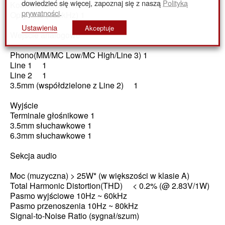
dowiedzieć się więcej, zapoznaj się z naszą
Polityką
Koaxialne (192kHz) 1
prywatności
.
Optyczne (192kHz) 1
Ustawienia
Akceptuje
Wejście analogowe
Phono(MM/MC Low/MC High/Line 3) 1
Line 1 1
Line 2 1
3.5mm (współdzielone z Line 2) 1
Wyjście
Terminale głośnikowe 1
3.5mm słuchawkowe 1
6.3mm słuchawkowe 1
Sekcja audio
Moc (muzyczna) > 25W* (w większości w klasie A)
Total Harmonic Distortion(THD) < 0.2% (@ 2.83V/1W)
Pasmo wyjściowe 10Hz ~ 60kHz
Pasmo przenoszenia 10Hz ~ 80kHz
Signal-to-Noise Ratio (sygnał/szum)