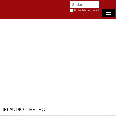
Szukaj tylko w tytułach
Togg
IFI AUDIO – RETRO