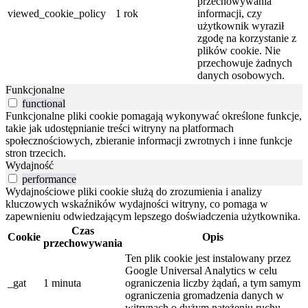
przechowywania
viewed_cookie_policy
1 rok
informacji, czy
użytkownik wyraził
zgodę na korzystanie z
plików cookie. Nie
przechowuje żadnych
danych osobowych.
Funkcjonalne
functional
Funkcjonalne pliki cookie pomagają wykonywać określone funkcje,
takie jak udostępnianie treści witryny na platformach
społecznościowych, zbieranie informacji zwrotnych i inne funkcje
stron trzecich.
Wydajność
performance
Wydajnościowe pliki cookie służą do zrozumienia i analizy
kluczowych wskaźników wydajności witryny, co pomaga w
zapewnieniu odwiedzającym lepszego doświadczenia użytkownika.
Czas
Cookie
Opis
przechowywania
Ten plik cookie jest instalowany przez
Google Universal Analytics w celu
_gat
1 minuta
ograniczenia liczby żądań, a tym samym
ograniczenia gromadzenia danych w
witrynach o dużym natężeniu ruchu.