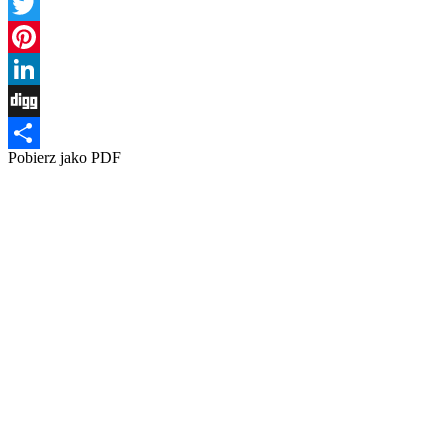
Facebook
Twitter
Pinterest
LinkedIn
Digg
Pobierz jako PDF
Share