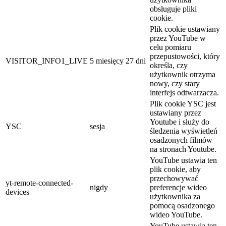
obsługuje pliki
cookie.
Plik cookie ustawiany
przez YouTube w
celu pomiaru
przepustowości, który
VISITOR_INFO1_LIVE
5 miesięcy 27 dni
określa, czy
użytkownik otrzyma
nowy, czy stary
interfejs odtwarzacza.
Plik cookie YSC jest
ustawiany przez
Youtube i służy do
YSC
sesja
śledzenia wyświetleń
osadzonych filmów
na stronach Youtube.
YouTube ustawia ten
plik cookie, aby
przechowywać
yt-remote-connected-
nigdy
preferencje wideo
devices
użytkownika za
pomocą osadzonego
wideo YouTube.
YouTube ustawia ten