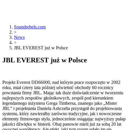
Soundrebels.com
>
News
>
JBL EVEREST już w Polsce
JBL EVEREST już w Polsce
Projekt Everest DD66000, nad którym prace rozpoczęto w 2002
roku, miał cztery lata później uświetnić obchody 60 rocznicy
powstania firmy JBL. Mając tak duże doświadczenie w tworzeniu
najlepszych zespołów głośnikowych, zespół pod kierunkiem
legendarnego inżyniera Grega Timbersa, znanego jako „Mister
JBL” i projektanta Daniela Ashcrafta przystąpił do projektowania
systemu, który zawierałby zarówno tradycyjne, jak i nowoczesne
elementy firmowego stylu, jednocześnie osiągając najwyższy pułap
jakości dźwięku w historii. Obaj panowie mieli już za sobą 20 lat
owocnej współpracy. Ale efekt, jaki tym razem udało im się