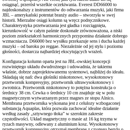
osiągnąć, przerósł wszelkie oczekiwania. Everest DD66000 to
najdoskonalszy z instrumentów do odtwarzania muzyki, jaki firma
JBL – amerykański potentat branży audio – stworzyła w swej
historii. Mierzalne osiągi kolumn są wręcz podręcznikowe.
Charakterystyka przetwarzania jest gładka i rozciągnięta,
kierunkowość w całym paśmie doskonale zrównoważona, a niski
poziom zniekształceń harmonicznych przypomina działanie dobrego
wzmacniacza. D66000 bez wysiłku przekazuje sens i ducha każdej
muzyki – od baroku po reggae. Niezależnie od jej stylu i poziomu
głośności, dostarcza najbardziej ekscytujących wrażeń.
Konfiguracja kolumn oparta jest na JBL-owskiej koncepcji
rozwiniętego układu dwudrożnego i udowadnia, że takiemu
właśnie, dobrze zaprojektowanemu systemowi, najbliżej do ideału.
Składają się nań: dwa głośniki niskotonowe, wysokotonowy
przetwornik kompresyjny, przetwornik ultrawysokotonowy i
zwrotnica. Przetwornik niskotonowy to potężna konstrukcja o
średnicy 38 cm. Cewka o średnicy 10 cm znajduje się w polu
magnetycznym wytwarzanym przez magnes ze stopu Alnico.
Membrana przetwornika wykonana jest z celulozy wzbogaconej
substancją Aquaplas, która pozwala zachować idealne działanie
według zasady „sztywnego tłoka” w szerokim zakresie
częstotliwości. Układ magnetyczny o masie aż 16 kg trzyma w
ryzach masywny, odlewany z aluminium kosz. Wysokotonowy
przetwornik kompresyjny otrzymał membranę z czystego berylu o