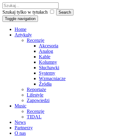
Szukaj tylko w tytułach
Toggle navigation
Home
Artykuły
Recenzje
Akcesoria
Analog
Kable
Kolumny
Słuchawki
Systemy
Wzmacniacze
Źródła
Reportaże
Lifestyle
Zapowiedzi
Music
Recenzje
TIDAL
News
Partnerzy
O nas