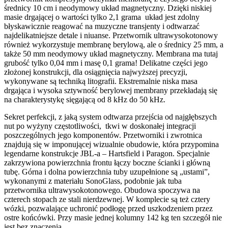
średnicy 10 cm i neodymowy układ magnetyczny. Dzięki niskiej
masie drgającej o wartości tylko 2,1 grama układ jest zdolny
błyskawicznie reagować na muzyczne transjenty i odtwarzać
najdelikatniejsze detale i niuanse. Przetwornik ultrawysokotonowy
również wykorzystuje membranę berylową, ale o średnicy 25 mm, a
także 50 mm neodymowy układ magnetyczny. Membrana ma tutaj
grubość tylko 0,04 mm i masę 0,1 grama! Delikatne części jego
złożonej konstrukcji, dla osiągnięcia najwyższej precyzji,
wykonywane są techniką litografii. Ekstremalnie niska masa
drgająca i wysoka sztywność berylowej membrany przekładają się
na charakterystykę sięgającą od 8 kHz do 50 kHz.
Sekret perfekcji, z jaką system odtwarza przejścia od najgłębszych
nut po wyżyny częstotliwości, tkwi w doskonałej integracji
poszczególnych jego komponentów. Przetworniki i zwrotnica
znajdują się w imponującej wizualnie obudowie, która przypomina
legendarne konstrukcje JBL-a – Hartsfield i Paragon. Specjalnie
zakrzywiona powierzchnia frontu łączy boczne ścianki i główną
tubę. Górna i dolna powierzchnia tuby uzupełnione są „ustami”,
wykonanymi z materiału SonoGlass, podobnie jak tuba
przetwornika ultrawysokotonowego. Obudowa spoczywa na
czterech stopach ze stali nierdzewnej. W komplecie są też cztery
wózki, pozwalające uchronić podłogę przed uszkodzeniem przez
ostre końcówki. Przy masie jednej kolumny 142 kg ten szczegół nie
jest bez znaczenia.