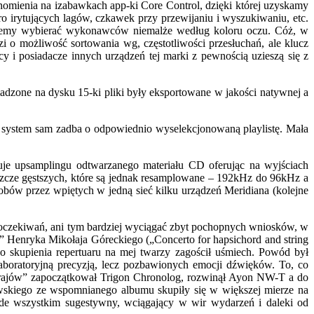
ruchomienia na izabawkach app-ki Core Control, dzięki której uzyskamy
ro irytujących lagów, czkawek przy przewijaniu i wyszukiwaniu, etc.
a możemy wybierać wykonawców niemalże według koloru oczu. Cóż, w
 o możliwość sortowania wg, częstotliwości przesłuchań, ale klucz
 i posiadacze innych urządzeń tej marki z pewnością uzieszą się z
adzone na dysku 15-ki pliki były eksportowane w jakości natywnej a
w system sam zadba o odpowiednio wyselekcjonowaną playlistę. Mała
je upsamplingu odtwarzanego materiału CD oferując na wyjściach
szcze gęstszych, które są jednak resamplowane – 192kHz do 96kHz a
obów przez wpiętych w jedną sieć kilku urządzeń Meridiana (kolejne
 oczekiwań, ani tym bardziej wyciągać zbyt pochopnych wniosków, w
o” Henryka Mikołaja Góreckiego („Concerto for hapsichord and string
skupienia repertuaru na mej twarzy zagościł uśmiech. Powód był
aboratoryjną precyzją, lecz pozbawionych emocji dźwięków. To, co
ograjów” zapoczątkował Trigon Chronolog, rozwinął Ayon NW-T a do
wskiego ze wspomnianego albumu skupiły się w większej mierze na
zede wszystkim sugestywny, wciągający w wir wydarzeń i daleki od