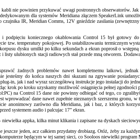
 kabli nie powinien przykuwać uwagi postronnych obserwatorów. Jak n
st dedykowanym dla systemów Meridiana złączem SpeakerLink umożl
o czujnika IR, Meridian Comms, 12V gnieździe zasilania (zewnętrzny 
u i podpięciu koniecznego okablowania Control 15 był gotowy do 
ęcie tzw. temperatury pokojowej. Po ustabilizowaniu termicznym wysta
korpusu dysku umilkł po kilku sekundach a ekran poprosił o wstępną k
 i listy ulubionych stacji radiowych stał przede mną otworem. Dodaw
sprawić żadnych problemów nawet kompletnemu laikowi, jednak w
 nie jesteśmy do końca naszych dni skazani na zgrywanie posiadan
ug-in, jak i nad wyraz szczegółową instrukcje jego instalacji do jedn
dąc krok po kroku uzyskamy możliwość osiągnięcia pełnej zgodności pr
:PC) na Control 15 dane nie powinny odbiegać od tego, co zgralibyśm
jest wprowadzać dane nawet zupełnie nieznanych szerszemu gronu, w 
icie anonimowy zarówno dla Meridiana, jak i baz, z których korzys
 przed systemem audio i palcujac 17” ekran.
elka appka, kilka minut klikania i zapisane na dyskach sieciowych d
eszcze jeden, acz całkiem przydatny drobiazg. Otóż, żeby za każdym
na komputerze będącym w tej samej sieci, co Sooloos niewielki program