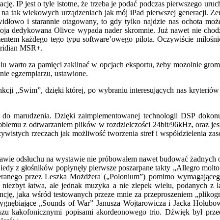
urację. IP jest o tyle istotne, że trzeba je podać podczas pierwszego u
 na tak wiekowych urządzeniach jak mój iPad pierwszej generacji. Ze
prawidłowo i starannie otagowany, to gdy tylko najdzie nas ochot
 moja dedykowana Olivce wypada nader skromnie. Już nawet nie chodzi
ntem każdego tego typu software’owego pilota. Oczywiście miłośnicy
eridian MSR+.
niu warto za pamięci zaklinać w opcjach eksportu, żeby mozolnie grom
mnie egzemplarzu, ustawione.
kcji „Swim”, dzięki której, po wybraniu interesujących nas kryterió
w do marudzenia. Dzięki zaimplementowanej technologii DSP dokonu
oblemu z odtwarzaniem plików w rozdzielczości 24bit/96kHz, oraz je
istych rzeczach jak możliwość tworzenia stref i współdzielenia zas
dstawie odsłuchu na wystawie nie próbowałem nawet budować żadnych
Kiedy z głośników popłynęły pierwsze poszarpane takty „Allegro molt
ranego przez Leszka Możdżera („Polonium”) pomimo wymagającego 
 niezbyt łatwa, ale jednak muzyka a nie zlepek wielu, podanych z l
dencję, jaka wśród testowanych przeze mnie za przeproszeniem „plik
zygnębiające „Sounds of War” Janusza Wojtarowicza i Jacka Hołubo
o uszu kakofonicznymi popisami akordeonowego trio. Dźwięk był pr