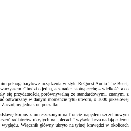
z nim pełnogabarytowe urządzenia w stylu ReQuest Audio The Beast,
warzyszem. Chodzi o jedną, acz nader istotną cechę – wielkość, a co
wały się przydatnością porównywalną ze standardowymi, znanymi z
ytać odtwarzany w danym momencie tytuł utworu, o 1000 pikselowej
. Zacznijmy jednak od początku.
 podstawę korpus z umieszczonym na froncie napędem szczelinowym
 czerń radiatorów ukrytych na „plecach” wyświetlacza nadają całemu
e wyglądu. Włącznik główny ukryto na tylnej krawędzi w okolicach