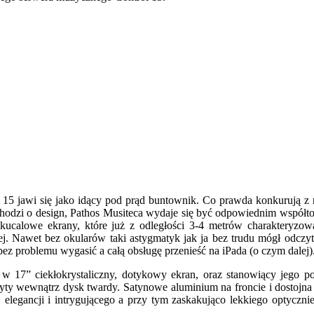
ol 15 jawi się jako idący pod prąd buntownik. Co prawda konkurują 
chodzi o design, Pathos Musiteca wydaje się być odpowiednim współto
ilkucalowe ekrany, które już z odległości 3-4 metrów charakteryzo
ej. Nawet bez okularów taki astygmatyk jak ja bez trudu mógł odcz
z problemu wygasić a całą obsługę przenieść na iPada (o czym dalej)
a w 17” ciekłokrystaliczny, dotykowy ekran, oraz stanowiący jego
yty wewnątrz dysk twardy. Satynowe aluminium na froncie i dostojna
elegancji i intrygującego a przy tym zaskakująco lekkiego optyczni