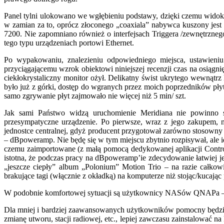
Panel tylni ulokowano we wgłębieniu podstawy, dzięki czemu widok
w zamian za to, oprócz złoconego „coaxiala” nabywca kuszony je
7200. Nie zapomniano również o interfejsach Triggera /zewnętrzneg
tego typu urządzeniach portowi Ethernet.
Po wypakowaniu, znalezieniu odpowiedniego miejsca, ustawieni
przyciągającemu wzrok obiektowi niniejszej recenzji czas na osiągni
ciekłokrystaliczny monitor ożył. Delikatny świst ukrytego wewnątrz 
było już z górki, dostęp do wgranych przez moich poprzedników płyt
samo zgrywanie płyt zajmowało nie więcej niż 5 min/ szt.
Jak sami Państwo widzą uruchomienie Meridiana nie powinno 
przesympatyczne urządzenie. Po pierwsze, wraz z jego zakupem,
jednostce centralnej, gdyż producent przygotował zarówno stosowny pl
– dBpoweramp. Nie będę się w tym miejscu zbytnio rozpisywał, ale i
czemu zaimportowane (z małą pomocą dedykowanej aplikacji Control
istotna, że podczas pracy na dBpoweramp’ie zdecydowanie łatwiej 
„jeszcze ciepły” album „Polonium” Motion Trio – na razie całkow
brakujące tagi (włącznie z okładką) na komputerze niż stojąc/kucając
W podobnie komfortowej sytuacji są użytkownicy NASów QNAPa – niewi
Dla mniej i bardziej zaawansowanych użytkowników pomocny będzie j
zmianę utworu, stacji radiowej, etc., lepiej zawczasu zainstalować 