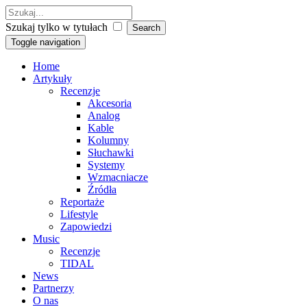
Szukaj tylko w tytułach
Toggle navigation
Home
Artykuły
Recenzje
Akcesoria
Analog
Kable
Kolumny
Słuchawki
Systemy
Wzmacniacze
Źródła
Reportaże
Lifestyle
Zapowiedzi
Music
Recenzje
TIDAL
News
Partnerzy
O nas