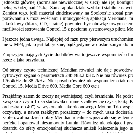
jednostki głównej (normalnie niewidocznej w sieci), ale i jej konfig
pełną władzę nad 15-ką. Sama appka działa szybko i stabilnie nawet
Zamiast tego, jeśli materiał zindeksowany na Sooloos’ie został 
porównaniu z możliwościami i intuicyjnością aplikacji Meridiana,
jakościowy (hi-res, CD, stratne) powinien być obowiązkowym eleme
możliwości sterowania Control 15 z poziomu systemowego pilota M
I jeszcze jedna uwaga. Najlepiej od razu przy pierwszym uruchomie
nie w MP3, jak to jest fabrycznie, bądź jedynie w dostarczonym do 
Z uprzyjemniających życie dodatków warto jeszcze wspomnieć o fun
rzecz a jaka przydatna.
Od strony czysto technicznej Meridian również nie daje powodó
cyfrowych sygnał o parametrach 24bit/88.2 kHz. Nie ma również pr
176.4kHz do 88.2kHz. Nie sposób również nie wspomnieć o tak oczyw
Control 15, Media Drive 600, Media Core 600 etc.)
Przejdźmy zatem do rzeczy najważniejszej, czyli brzmienia. Na po
związku z czym 15-ka startowała u mnie z całkowicie czystą kartą. 
orchestra op.40”) w wykonaniu akordeonowego Motion Trio wspie
oczywisty, a nawet rzekłbym prozaiczny – do mych uszu docierała
zaoferował na dzień dobry Meridian idealnie wpisywało się w ten
perfekcji opanował niesamowity Lumin. Również niepokojące i pr
dotarciu do sfery emocjonalnej słuchacza aniżeli kaleczenia jeg