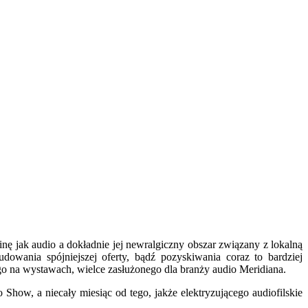
inę jak audio a dokładnie jej newralgiczny obszar związany z lokalną
owania spójniejszej oferty, bądź pozyskiwania coraz to bardziej
o na wystawach, wielce zasłużonego dla branży audio Meridiana.
how, a niecały miesiąc od tego, jakże elektryzującego audiofilskie