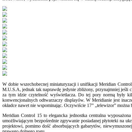
W dobie wszechobecnej miniaturyzacji i unifikacji Meridian Contr
M.U.S.A, jednak tak naprawdę jedynie zbliżony, przynajmniej jeśli 
za tym idzie czytelność wyświetlacza. Do tej pory normą były k
konwencjonalnych odtwarzaczy displayów. W Meridianie jest inacz
okładce nawet nie wspominając. Oczywiście 17” „telewizor” można be
Meridian Control 15 to elegancka jednostka centralna wyposażon
umożliwiającym bezpośrednie zgrywanie posiadanej płytoteki na ukr
projektowi, pomimo dość absorbujących gabarytów, niewymuszonej 
prawego dolnego rogu.