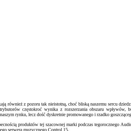
kają również z pozoru tak nieistotną, choć bliską naszemu sercu dziedz
strybutorów częstokroć wynika z rozszerzania obszaru wpływów, bud
 naszym rynku, lecz dość dyskretnie promowanego i rzadko goszcząceg
ecnością produktów tej szacownej marki podczas tegorocznego Audio S
ącego serwera muzycznego Control 15.