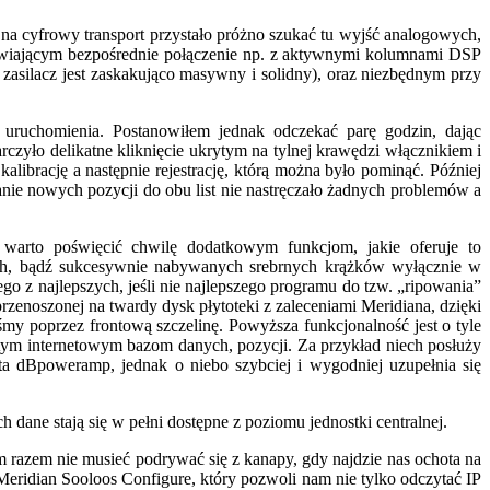
a cyfrowy transport przystało próżno szukać tu wyjść analogowych,
iwiającym bezpośrednie połączenie np. z aktywnymi kolumnami DSP
zasilacz jest zaskakująco masywny i solidny), oraz niezbędnym przy
uruchomienia. Postanowiłem jednak odczekać parę godzin, dając
rczyło delikatne kliknięcie ukrytym na tylnej krawędzi włącznikiem i
alibrację a następnie rejestrację, którą można było pominąć. Później
anie nowych pozycji do obu list nie nastręczało żadnych problemów a
arto poświęcić chwilę dodatkowym funkcjom, jakie oferuje to
ych, bądź sukcesywnie nabywanych srebrnych krążków wyłącznie w
ego z najlepszych, jeśli nie najlepszego programu do tzw. „ripowania”
zenoszonej na twardy dysk płytoteki z zaleceniami Meridiana, dzięki
y poprzez frontową szczelinę. Powyższa funkcjonalność jest o tyle
tym internetowym bazom danych, pozycji. Za przykład niech posłuży
ta dBpoweramp, jednak o niebo szybciej i wygodniej uzupełnia się
ane stają się w pełni dostępne z poziomu jednostki centralnej.
 razem nie musieć podrywać się z kanapy, gdy najdzie nas ochota na
 Meridian Sooloos Configure, który pozwoli nam nie tylko odczytać IP