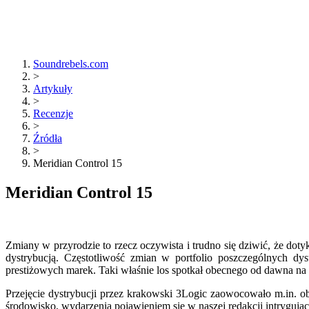
Soundrebels.com
>
Artykuły
>
Recenzje
>
Źródła
>
Meridian Control 15
Meridian Control 15
Zmiany w przyrodzie to rzecz oczywista i trudno się dziwić, że doty
dystrybucją. Częstotliwość zmian w portfolio poszczególnych dy
prestiżowych marek. Taki właśnie los spotkał obecnego od dawna na
Przejęcie dystrybucji przez krakowski 3Logic zaowocowało m.in. ob
środowisko, wydarzenia pojawieniem się w naszej redakcji intryguj