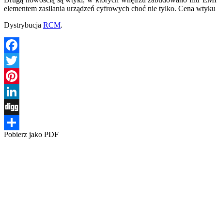
elementem zasilania urządzeń cyfrowych choć nie tylko. Cena wtyku 
Dystrybucja
RCM
.
Facebook
Twitter
Pinterest
LinkedIn
Digg
Pobierz jako PDF
Share