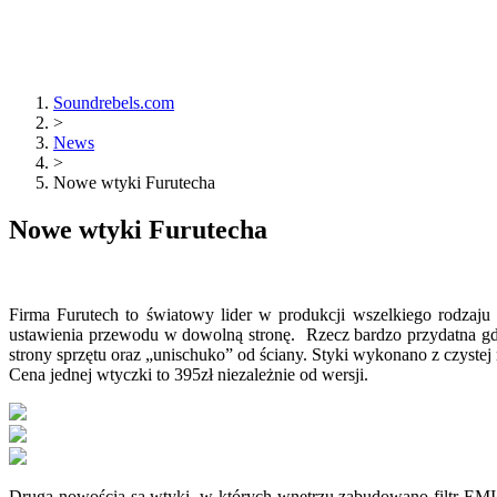
Soundrebels.com
>
News
>
Nowe wtyki Furutecha
Nowe wtyki Furutecha
Firma Furutech to światowy lider w produkcji wszelkiego rodzaju 
ustawienia przewodu w dowolną stronę. Rzecz bardzo przydatna gd
strony sprzętu oraz „unischuko” od ściany. Styki wykonano z czystej 
Cena jednej wtyczki to 395zł niezależnie od wersji.
Drugą nowością są wtyki, w których wnętrzu zabudowano filtr EMI