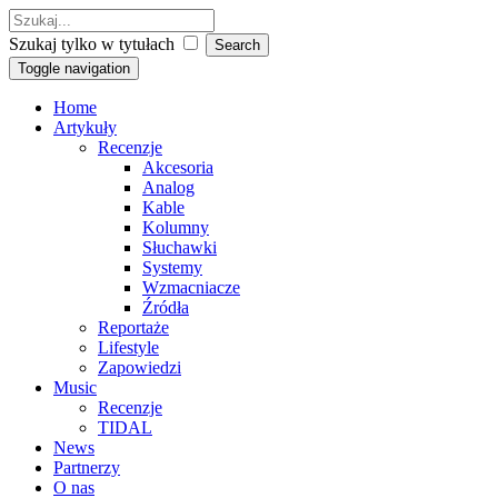
Szukaj tylko w tytułach
Toggle navigation
Home
Artykuły
Recenzje
Akcesoria
Analog
Kable
Kolumny
Słuchawki
Systemy
Wzmacniacze
Źródła
Reportaże
Lifestyle
Zapowiedzi
Music
Recenzje
TIDAL
News
Partnerzy
O nas