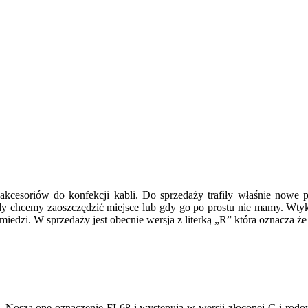
akcesoriów do konfekcji kabli. Do sprzedaży trafiły właśnie nowe p
y chcemy zaoszczędzić miejsce lub gdy go po prostu nie mamy. Wtyki
miedzi. W sprzedaży jest obecnie wersja z literką „R” która oznacza że
. Noszą one oznaczenie FI-68 i występują w wersji złoconej G i rod