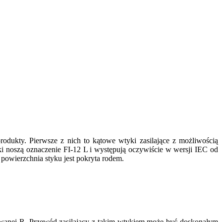
rodukty. Pierwsze z nich to kątowe wtyki zasilające z możliwością
 noszą oznaczenie FI-12 L i występują oczywiście w wersji IEC od
 powierzchnia styku jest pokryta rodem.
owanej R. Przewód zasilający z takim wtykiem może być doskonałym