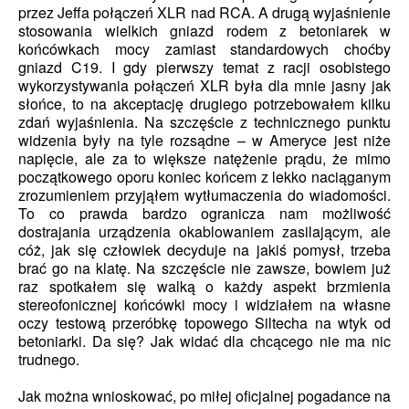
przez Jeffa połączeń XLR nad RCA. A drugą wyjaśnienie
stosowania wielkich gniazd rodem z betoniarek w
końcówkach mocy zamiast standardowych choćby
gniazd C19. I gdy pierwszy temat z racji osobistego
wykorzystywania połączeń XLR była dla mnie jasny jak
słońce, to na akceptację drugiego potrzebowałem kilku
zdań wyjaśnienia. Na szczęście z technicznego punktu
widzenia były na tyle rozsądne – w Ameryce jest niże
napięcie, ale za to większe natężenie prądu, że mimo
początkowego oporu koniec końcem z lekko naciąganym
zrozumieniem przyjąłem wytłumaczenia do wiadomości.
To co prawda bardzo ogranicza nam możliwość
dostrajania urządzenia okablowaniem zasilającym, ale
cóż, jak się człowiek decyduje na jakiś pomysł, trzeba
brać go na klatę. Na szczęście nie zawsze, bowiem już
raz spotkałem się walką o każdy aspekt brzmienia
stereofonicznej końcówki mocy i widziałem na własne
oczy testową przeróbkę topowego Siltecha na wtyk od
betoniarki. Da się? Jak widać dla chcącego nie ma nic
trudnego.
Jak można wnioskować, po miłej oficjalnej pogadance na