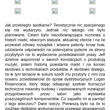
Jak przebiegło spotkanie? Teoretycznie nic specjalnego
się nie wydarzyło. Jednak nic takiego nie było
planowane. Celem było niezobowiązująca rozmowa o
historii marki, obecnym statusie, aktualnej ofercie i na ile
pozwalał zdrowy rozsądek i własne patenty, know how,
udzielanie odpowiedzi na potencjalne pytanie ze strony
przybyłych na to wydarzenie przedstawicieli prasy. Jeff
dzielnie wspomniał o swoich konotacjach z produkcją
muzyki, potem historią powstania marki i na koniec
skrótowo o technikaliach produktów. A skrótowo dlatego,
że w tym temacie w sukurs szedł mu przybyły z nim zza
oceanu przedstawiciel do spraw dystrybucyjnych Logan
Rosencrans, który dając odsapnąć szefowi tłumaczył
techniczne meandry budowy i zastosowanych rozwiązań
przygotowanych przez salon jako wystawka
poszczególnych komponentów. Co zapadło mi w pamięć
z tego wieczoru? Dwie rzeczy. Pierwszą było na ile to
możliwe delikatne wytłumaczenie przewagi stosowanych