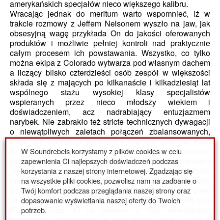
amerykańskich specjałów nieco większego kalibru.
Wracając jednak do meritum warto wspomnieć, iż w
trakcie rozmowy z Jeffem Nelsonem wyszło na jaw, jak
obsesyjną wagę przykłada On do jakości oferowanych
produktów i możliwie pełniej kontroli nad praktycznie
całym procesem ich powstawania. Wszystko, co tylko
można ekipa z Colorado wytwarza pod własnym dachem
a liczący blisko czterdzieści osób zespół w większości
składa się z mających po kilkanaście i kilkadziesiąt lat
wspólnego stażu wysokiej klasy specjalistów
wspieranych przez nieco młodszy wiekiem i
doświadczeniem, acz nadrabiający entuzjazmem
narybek. Nie zabrakło też stricte technicznych dywagacji
o niewątpliwych zaletach połączeń zbalansowanych,
które Jeff poniekąd potwierdził również podczas swej
W Soundrebels korzystamy z plików cookies w celu
działalności na rynku Pro-Audio. Nie mogło też nie paść
zapewnienia Ci najlepszych doświadczeń podczas
pytanie o obecność dość charakterystycznych i zarazem
korzystania z naszej strony internetowej. Zgadzając się
„nieco” (znaczy się szalenie) uprzykrzających życie
na wszystkie pliki cookies, pozwolisz nam na zadbanie o
miłośnikom kablowej żonglerki w końcówkach mocy
Twój komfort podczas przeglądania naszej strony oraz
Bouldera dość niestandardowych (przynajmniej na rynku
dopasowanie wyświetlania naszej oferty do Twoich
Hi-Fi, High-End) przemysłowych gniazd zasilających 32A
potrzeb.
IEC Big Blue. O ile bowiem z racji określonych
parametrów dostępnego w gniazdkach prądu w USA