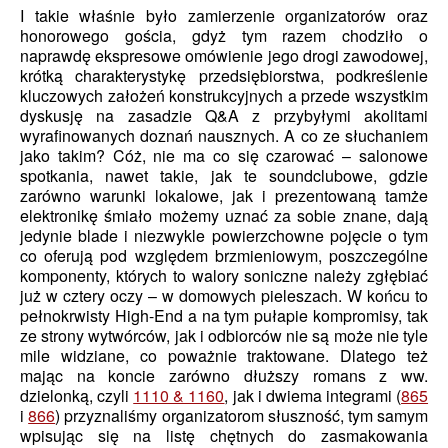
I takie właśnie było zamierzenie organizatorów oraz
honorowego gościa, gdyż tym razem chodziło o
naprawdę ekspresowe omówienie jego drogi zawodowej,
krótką charakterystykę przedsiębiorstwa, podkreślenie
kluczowych założeń konstrukcyjnych a przede wszystkim
dyskusję na zasadzie Q&A z przybyłymi akolitami
wyrafinowanych doznań nausznych. A co ze słuchaniem
jako takim? Cóż, nie ma co się czarować – salonowe
spotkania, nawet takie, jak te soundclubowe, gdzie
zarówno warunki lokalowe, jak i prezentowaną tamże
elektronikę śmiało możemy uznać za sobie znane, dają
jedynie blade i niezwykle powierzchowne pojęcie o tym
co oferują pod względem brzmieniowym, poszczególne
komponenty, których to walory soniczne należy zgłębiać
już w cztery oczy – w domowych pieleszach. W końcu to
pełnokrwisty High-End a na tym pułapie kompromisy, tak
ze strony wytwórców, jak i odbiorców nie są może nie tyle
mile widziane, co poważnie traktowane. Dlatego też
mając na koncie zarówno dłuższy romans z ww.
dzielonką, czyli
1110 & 1160
, jak i dwiema integrami (
865
i
866
) przyznaliśmy organizatorom słuszność, tym samym
wpisując się na listę chętnych do zasmakowania