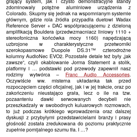
grający system, jak i czysto demonstracyjne standy
zdominowały potężne aluminiowe urządzenia z
Colorado. Skupmy się jednak na wspomnianym systemie
głównym, gdzie rola źródła przypadła duetowi Wadax
Reference Server + DAC współpracującemu z dzieloną
amplifikacją Bouldera (przedwzmacniacz liniowy 1110 +
stereofoniczna końcówka mocy 1160) napędzającą
uzbrojone w charakterystyczne przetworniki
szerokopasmowe Duopole DS.31™ czterodrożne
kolumny AudioNec EVO2. Pozostałe detale też były „jak
zawsze”, czyli okablowanie Jorma Statement a stolik,
platformy i … podstawki pod przewody zapewnił nasz
rodzimy wytwórca –
Franc Audio Accessories
.
Oczywiście ww. misterna układanka tak przed
rozpoczęciem części oficjalnej, jak i w jej trakcie, oraz po
zakończeniu nieustająco grała, lecz o ile na tzw.
pozaanteniu dawki serwowanych decybeli nie
przeszkadzały w swobodnych kuluarowych rozmowach,
to już podczas krótkiego wprowadzenia oraz dalszej
dyskusji z przybyłymi przedstawicielami branży i prasy
głośność została zredukowana do poziomu praktycznie
zupełnie pomijalnego szumu tła. I …?