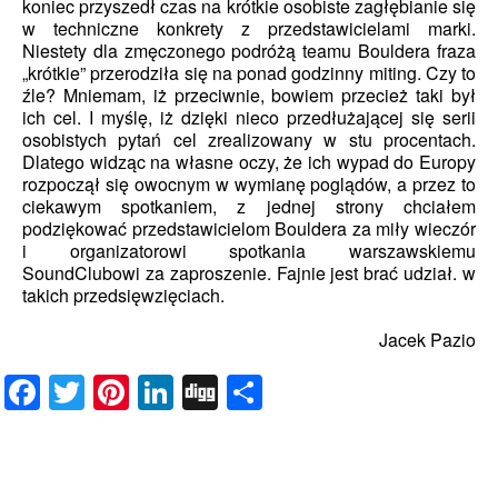
koniec przyszedł czas na krótkie osobiste zagłębianie się
w techniczne konkrety z przedstawicielami marki.
Niestety dla zmęczonego podróżą teamu Bouldera fraza
„krótkie” przerodziła się na ponad godzinny miting. Czy to
źle? Mniemam, iż przeciwnie, bowiem przecież taki był
ich cel. I myślę, iż dzięki nieco przedłużającej się serii
osobistych pytań cel zrealizowany w stu procentach.
Dlatego widząc na własne oczy, że ich wypad do Europy
rozpoczął się owocnym w wymianę poglądów, a przez to
ciekawym spotkaniem, z jednej strony chciałem
podziękować przedstawicielom Bouldera za miły wieczór
i organizatorowi spotkania warszawskiemu
SoundClubowi za zaproszenie. Fajnie jest brać udział. w
takich przedsięwzięciach.
Jacek Pazio
Facebook
Twitter
Pinterest
LinkedIn
Digg
Share