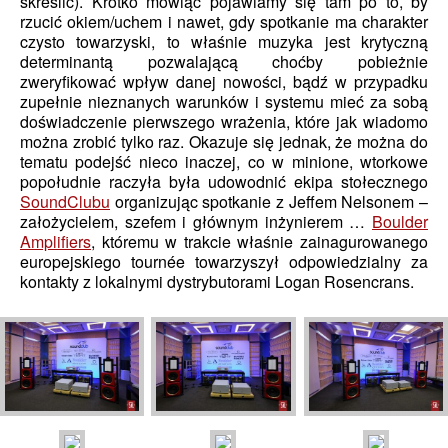
skreślić). Krótko mówiąc pojawiamy się tam po to, by
rzucić okiem/uchem i nawet, gdy spotkanie ma charakter
czysto towarzyski, to właśnie muzyka jest krytyczną
determinantą pozwalającą choćby pobieżnie
zweryfikować wpływ danej nowości, bądź w przypadku
zupełnie nieznanych warunków i systemu mieć za sobą
doświadczenie pierwszego wrażenia, które jak wiadomo
można zrobić tylko raz. Okazuje się jednak, że można do
tematu podejść nieco inaczej, co w minione, wtorkowe
popołudnie raczyła była udowodnić ekipa stołecznego
SoundClubu
organizując spotkanie z Jeffem Nelsonem –
założycielem, szefem i głównym inżynierem …
Boulder
Amplifiers
, któremu w trakcie właśnie zainagurowanego
europejskiego tournée towarzyszył odpowiedzialny za
kontakty z lokalnymi dystrybutorami Logan Rosencrans.