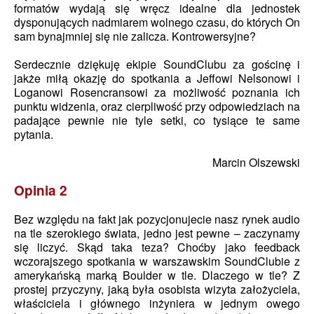
formatów wydają się wręcz idealne dla jednostek
dysponujących nadmiarem wolnego czasu, do których On
sam bynajmniej się nie zalicza. Kontrowersyjne?
Serdecznie dziękuję ekipie SoundClubu za gościnę i
jakże miłą okazję do spotkania a Jeffowi Nelsonowi i
Loganowi Rosencransowi za możliwość poznania ich
punktu widzenia, oraz cierpliwość przy odpowiedziach na
padające pewnie nie tyle setki, co tysiące te same
pytania.
Marcin Olszewski
Opinia 2
Bez względu na fakt jak pozycjonujecie nasz rynek audio
na tle szerokiego świata, jedno jest pewne – zaczynamy
się liczyć. Skąd taka teza? Choćby jako feedback
wczorajszego spotkania w warszawskim SoundClubie z
amerykańską marką Boulder w tle. Dlaczego w tle? Z
prostej przyczyny, jaką była osobista wizyta założyciela,
właściciela i głównego inżyniera w jednym owego