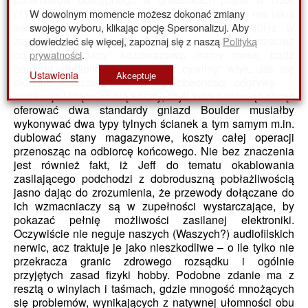
W dowolnym momencie możesz dokonać zmiany
(110-120V/60Hz) tego typu połączenie jeszcze ma jakiś
swojego wyboru, klikając opcję Spersonalizuj. Aby
sens, to już w Europie przy 220-230V / 50Hz w
dowiedzieć się więcej, zapoznaj się z naszą
Polityką
zupełności wystarczyłoby C-19, tym bardziej, że przecież
prywatności
.
od strony „ściany” każdorazowo mamy mniej, bądź
bardziej „audiofilski” ale jednak „cywilny” wtyk. Jak się
Ustawienia
Akceptuje
okazało kluczową rolę w ich obecności odgrywa …
unifikacja i idące za nią koszty, czyli krótko mówiąc chcąc
oferować dwa standardy gniazd Boulder musiałby
wykonywać dwa typy tylnych ścianek a tym samym m.in.
dublować stany magazynowe, koszty całej operacji
przenosząc na odbiorcę końcowego. Nie bez znaczenia
jest również fakt, iż Jeff do tematu okablowania
zasilającego podchodzi z dobroduszną pobłażliwością
jasno dając do zrozumienia, że przewody dołączane do
ich wzmacniaczy są w zupełności wystarczające, by
pokazać pełnię możliwości zasilanej elektroniki.
Oczywiście nie neguje naszych (Waszych?) audiofilskich
nerwic, acz traktuje je jako nieszkodliwe – o ile tylko nie
przekracza granic zdrowego rozsądku i ogólnie
przyjętych zasad fizyki hobby. Podobne zdanie ma z
resztą o winylach i taśmach, gdzie mnogość mnożących
się problemów, wynikających z natywnej ułomności obu