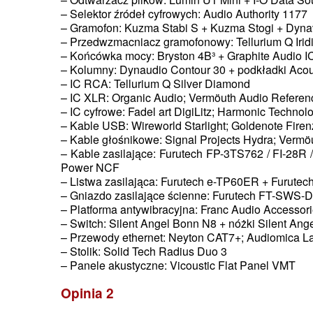
– Selektor źródeł cyfrowych: Audio Authority 1177
– Gramofon: Kuzma Stabi S + Kuzma Stogi + Dyn
– Przedwzmacniacz gramofonowy: Tellurium Q Ir
– Końcówka mocy: Bryston 4B³ + Graphite Audio IC
– Kolumny: Dynaudio Contour 30 + podkładki Aco
– IC RCA: Tellurium Q Silver Diamond
– IC XLR: Organic Audio; Vermöuth Audio Refere
– IC cyfrowe: Fadel art DigiLitz; Harmonic Techn
– Kable USB: Wireworld Starlight; Goldenote Fire
– Kable głośnikowe: Signal Projects Hydra; Ver
– Kable zasilające: Furutech FP-3TS762 / FI-28R
Power NCF
– Listwa zasilająca: Furutech e-TP60ER + Furute
– Gniazdo zasilające ścienne: Furutech FT-SWS-
– Platforma antywibracyjna: Franc Audio Accessor
– Switch: Silent Angel Bonn N8 + nóżki Silent Ang
– Przewody ethernet: Neyton CAT7+; Audiomica La
– Stolik: Solid Tech Radius Duo 3
– Panele akustyczne: Vicoustic Flat Panel VMT
Opinia 2