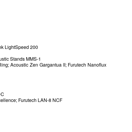
ink LightSpeed 200
ustic Stands MMS-1
ng; Acoustic Zen Gargantua II; Furutech Nanoflux
DC
cellence; Furutech LAN-8 NCF