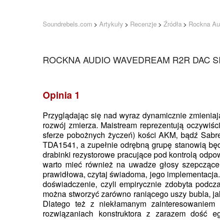
Soundrebels.com
>
Artykuły
>
Recenzje
>
Źródła
>
Rockna Au
ROCKNA AUDIO WAVEDREAM R2R DAC S
Opinia 1
Przyglądając się nad wyraz dynamicznie zmienia
rozwój zmierza. Maistream reprezentują oczywiś
sferze pobożnych życzeń) kości AKM, bądź Sabr
TDA1541, a zupełnie odrębną grupę stanowią będą
drabinki rezystorowe pracujące pod kontrolą odp
warto mieć również na uwadze głosy szepczące
prawidłowa, czytaj świadoma, jego implementacja. I 
doświadczenie, czyli empirycznie zdobyta podcz
można stworzyć zarówno raniącego uszy bubla, ja
Dlatego też z niekłamanym zainteresowaniem p
rozwiązaniach konstruktora z zarazem dość e