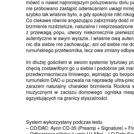
mówić o nawet najmniejszym poluzowaniu dołu pa
nie próbowano zastąpić odwracaniem uwagi mniej b
szybko tak właśnie było, a gdy spokojnie nikt nik
Co ciekawe równie angażująco zabrzmiały dość ni
brzmienie rozdzielcze, naturalne i nieprzesadzon
z przewagą popu, utwory niekoniecznie pierwsz
autentyczne w swym wyrazie. I właśnie ową autent
nic dla siebie nie zachowując, ani od siebie nie 
rumuńskiego przetwornika, lecz owe zmiany odbyw
Im dłużej gościłem w swoim systemie tytułowy pr
chęcią zostawiłbym go u siebie i podobnie jak 
przedwzmacniacza liniowego, wpinając go bezpośr
rumuńskim DAC-u pozwala na naprawdę ultra-precyz
zarazem naturalny charakter brzmienia Rockna w
muzycznymi w zaciszu domowego ogniska niespec
egzystujących na granicy słyszalności.
System wykorzystany podczas testu
– CD/DAC: Ayon CD-35 (Preamp + Signature) + Fi
– Odtwarzacz plików: Lumin U1 Mini + I-O Data 