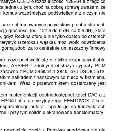
 matryce OLED o rozdzielczości 128×64 a z tego co
sza jednak z tym, choć na dobrą sprawę uważam, że
śli komuś wcześniejsze podświetlenie z niczym nie
po parze chromowanych przycisków po obu stronach
ję głośności (od -127,5 do 0 dB, co 0,5 dB), która
 gdyż Rockna oferuje nie tylko dostęp do czterech
kterystyk (szeroka i wąska), możliwość odwrócenia
 górną zdobi za to centralnie umieszczony firmowy
re może pochwalić się nie tylko okupującymi obie
jalem, AES/EBU zdolnymi obsłużyć sygnały PCM
zarówno z PCM 24bit/44.1-384k, jak i DSD64-512.
ielkim nakładem finansowym co nieco w brzmieniu
nikiem. Wraz z przetwornikiem dostarczany jest
eetem implementacji ogólnodostępnej kości DAC-a z
FPGA i ultra precyzyjny zegar FEMTOVOX. Z kolei
ansparentnego bufora i oparto go na tranzystorach
ne i przy tym solidnie ekranowane transformatory i
 z pewnością część z Państwa spodziewa się nie