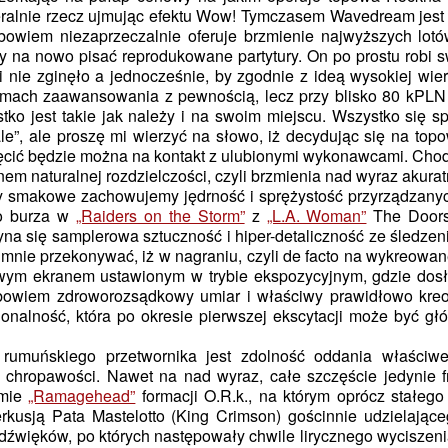
neralnie rzecz ujmując efektu Wow! Tymczasem Wavedream jes
owiem niezaprzeczalnie oferuje brzmienie najwyższych lotów
cy na nowo pisać reprodukowane partytury. On po prostu robi 
i nie zginęło a jednocześnie, by zgodnie z ideą wysokiej wie
omach zaawansowania z pewnością, lecz przy blisko 80 kPLN n
tko jest takie jak należy i na swoim miejscu. Wszystko się s
le”, ale proszę mi wierzyć na słowo, iż decydując się na to
więcić będzie można na kontakt z ulubionymi wykonawcami. Cho
anem naturalnej rozdzielczości, czyli brzmienia nad wyraz aku
ory smakowe zachowujemy jędrność i sprężystość przyrządzany
wo burza w
„Raiders on the Storm”
z
„L.A. Woman”
The Doors 
zyna się samplerowa sztuczność i hiper-detaliczność ze śledzen
 mnie przekonywać, iż w nagraniu, czyli de facto na wykreowa
towym ekranem ustawionym w trybie ekspozycyjnym, gdzie dosł
owiem zdroworozsądkowy umiar i właściwy prawidłowo kreow
onalność, która po okresie pierwszej ekscytacji może być
rumuńskiego przetwornika jest zdolność oddania właściw
i chropawości. Nawet na nad wyraz, całe szczęście jedynie 
umie
„Ramagehead”
formacji O.R.k., na którym oprócz stałeg
erkusją Pata Mastelotto (King Crimson) gościnnie udzielając
dźwięków, po których następowały chwile lirycznego wyciszeni