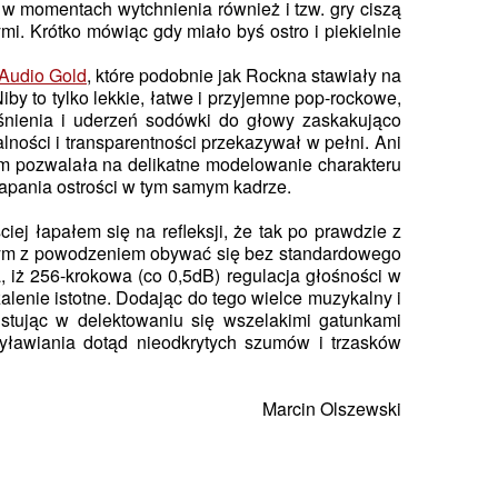
 momentach wytchnienia również i tzw. gry ciszą
i. Krótko mówiąc gdy miało byś ostro i piekielnie
 Audio Gold
, które podobnie jak Rockna stawiały na
y to tylko lekkie, łatwe i przyjemne pop-rockowe,
śnienia i uderzeń sodówki do głowy zaskakująco
ności i transparentności przekazywał w pełni. Ani
erem pozwalała na delikatne modelowanie charakteru
apania ostrości w tym samym kadrze.
j łapałem się na refleksji, że tak po prawdzie z
m z powodzeniem obywać się bez standardowego
 iż 256-krokowa (co 0,5dB) regulacja głośności w
lenie istotne. Dodając do tego wielce muzykalny i
ustując w delektowaniu się wszelakimi gatunkami
yławiania dotąd nieodkrytych szumów i trzasków
Marcin Olszewski