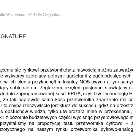
dio Wavedream R2R DAC Signature
IGNATURE
jącemu się rynkowi przetworników z łatwością można zauważyć
cie wytwórcy czerpiący pełnymi garściami z ogólnodostępnych
e, w ich cieniu przykucnęli miłośnicy NOS-owych a tym sam
cy sobie sterem, żeglarzem, okrętem pasjonaci stawiający na
owiednio zaprogramowanej kości FPGA, czyli tzw. technologię 
, że tak naprawdę sama kość przetwornika znaczenie ma co
to chyba rzeczywiście jest klucz do sukcesu, gdyż na przestrzeni
as odsłuchów wiedza, tylko utwierdzała mnie w przekonaniu
k i z pozornie budżetowych części wycisnąć przysłowiowego m
rzystaliśmy na propozycję testu przetwornika cyfrowo –
gzotycznego na naszym rynku przetwornika cyfrowo-analo