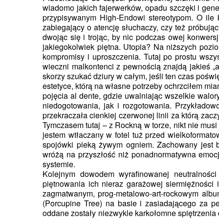
wiadomo jakich fajerwerków, opadu szczęki i ge
przypisywanym High-Endowi stereotypom. O ile b
zabiegający o atencję słuchaczy, czy też próbują
dwojąc się i trojąc, by nic podczas owej konwersj
jakiegokolwiek piętna. Utopia? Na niższych pozi
kompromisy i uproszczenia. Tutaj po prostu wszys
wieczni malkontenci z pewnością znajdą jakieś „a
skorzy szukać dziury w całym, jeśli ten czas poś
estetyce, którą na własne potrzeby ochrzciłem mi
pojęcia al dente, gdzie uwalniając wszelkie wal
niedogotowania, jak i rozgotowania. Przykłado
przekraczała cienkiej czerwonej linii za którą zac
Tymczasem tutaj – z Rockną w torze, nikt nie musi
jestem wtłaczany w fotel tuż przed wielkoforma
spojówki pieką żywym ogniem. Zachowany jest b
wróżą na przyszłość niż ponadnormatywna emocj
systemie.
Kolejnym dowodem wyrafinowanej neutralności 
piętnowania ich nieraz garażowej siermiężności 
zagmatwanym, prog-metalowo-art-rockowym alb
(Porcupine Tree) na basie i zasiadającego za p
oddane zostały niezwykle karkołomne spiętrzenia 