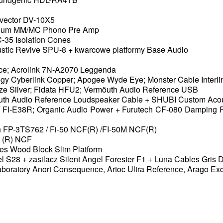
avector DV-10X5
idium MM/MC Phono Pre Amp
-35 Isolation Cones
ustic Revive SPU-8 + kwarcowe platformy Base Audio
nce; Acrolink 7N-A2070 Leggenda
ology Cyberlink Copper; Apogee Wyde Eye; Monster Cable Interl
nze Silver; Fidata HFU2; Vermöuth Audio Reference USB
möuth Audio Reference Loudspeaker Cable + SHUBI Custom Aco
 / FI-E38R; Organic Audio Power + Furutech CF-080 Damping Ri
ch FP-3TS762 / Fi-50 NCF(R) /FI-50M NCF(R)
D (R) NCF
ies Wood Block Slim Platform
el S28 + zasilacz Silent Angel Forester F1 + Luna Cables Gris 
boratory Anort Consequence, Artoc Ultra Reference, Arago Ex