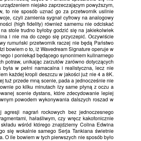
t urządzeniem niejako zaprzeczającym powyższym,
, to nie sposób uznać go za przetwornik usilnie
swoje, czyli zamienia sygnał cyfrowy na analogowy
rności (high fidelity) również samemu nie odciskać
a stole trudno byłoby godzić się na jakiekolwiek
pina i nie ma do czego się przyczepić. Oczywiście
powy rumuński przetwornik raczej nie będą Państwo
dzi bowiem o to, iż Wavedream Signature operuje w
ratnego i poniekąd będącego synonimem kulinarnego
ch potraw, unikając zarzutów zarówno dotyczących
była w pełni namacalna i realistyczna, lecz nie
iem każdej kropli deszczu w jakości już nie 4 a 8K.
nej tuż przede mną scenie, pada a jednocześnie nie
ownie po kilku minutach łzy same płyną z oczu a
anej scenie dystans, które zdecydowanie lepiej
 głównym powodem wykonywania dalszych roszad w
ej agresji nagrań rockowych bez jednoczesnego
fragmentami, hałaśliwym, czy wręcz kakofonicznie
o składu wśród którego znajdziemy Colina Edwina
ego się wokalnie samego Serja Tankiana świetnie
a. O ile bowiem w tych pierwszych nie sposób było