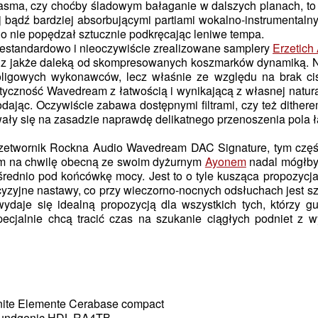
sma, czy choćby śladowym bałaganie w dalszych planach, to w
ądź bardziej absorbującymi partiami wokalno-instrumentalnym
ogo nie popędzał sztucznie podkręcając leniwe tempa.
estandardowo i nieoczywiście zrealizowane samplery
Erzetich
e z jakże daleką od skompresowanych koszmarków dynamiką. Nib
oligowych wykonawców, lecz właśnie ze względu na brak ci
yczność Wavedream z łatwością i wynikającą z własnej natural
dodając. Oczywiście zabawa dostępnymi filtrami, czy też dith
ały się na zasadzie naprawdę delikatnego przenoszenia pola ł
zetwornik Rockna Audio Wavedream DAC Signature, tym częście
mam na chwilę obecną ze swoim dyżurnym
Ayonem
nadal mógłby
ednio pod końcówkę mocy. Jest to o tyle kusząca propozycja,
yjne nastawy, co przy wieczorno-nocnych odsłuchach jest sza
ydaje się idealną propozycją dla wszystkich tych, którzy g
jalnie chcą tracić czas na szukanie ciągłych podniet z w
nite Elemente Cerabase compact
Soundgenic HDL-RA4TB