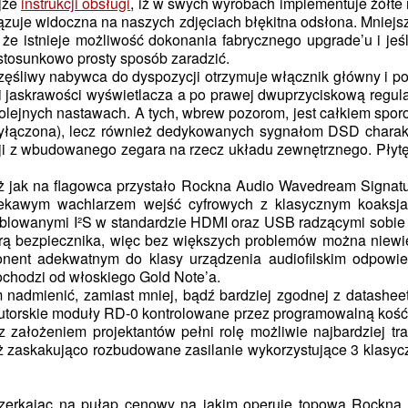
ejże
instrukcji obsługi
, iż w swych wyrobach implementuje żółte
wiązuje widoczna na naszych zdjęciach błękitna odsłona. Mniej
, że istnieje możliwość dokonania fabrycznego upgrade’u i je
stosunkowo prosty sposób zaradzić.
częśliwy nabywca do dyspozycji otrzymuje włącznik główny i 
 jaskrawości wyświetlacza a po prawej dwuprzyciskową regulac
lejnych nastawach. A tych, wbrew pozorom, jest całkiem sporo,
d, wyłączona), lecz również dedykowanych sygnałom DSD chara
acji z wbudowanego zegara na rzecz układu zewnętrznego. Płytę
ż jak na flagowca przystało Rockna Audio Wavedream Signatu
ciekawym wachlarzem wejść cyfrowych z klasycznym koaks
ublowanymi I²S w standardzie HDMI oraz USB radzącymi sobie 
orą bezpiecznika, więc bez większych problemów można niew
onent adekwatnym do klasy urządzenia audiofilskim odpowied
pochodzi od włoskiego Gold Note’a.
łem nadmienić, zamiast mniej, bądź bardziej zgodnej z datash
utorskie moduły RD-0 kontrolowane przez programowalną kość 
z założeniem projektantów pełni rolę możliwie najbardziej tr
ż zaskakująco rozbudowane zasilanie wykorzystujące 3 klasycz
 zerkając na pułap cenowy na jakim operuje topowa Rockna