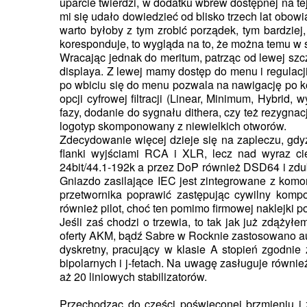
uparcie twierdzi, w dodatku wbrew dostępnej na t
mi się udało dowiedzieć od blisko trzech lat obo
warto byłoby z tym zrobić porządek, tym bardziej
koresponduje, to wygląda na to, że można temu w 
Wracając jednak do meritum, patrząc od lewej sz
displaya. Z lewej mamy dostęp do menu i regulacji
po wbiciu się do menu pozwala na nawigację po ko
opcji cyfrowej filtracji (Linear, Minimum, Hybri
fazy, dodanie do sygnału dithera, czy też rezygn
logotyp skomponowany z niewielkich otworów.
Zdecydowanie więcej dzieje się na zapleczu, gdy
flanki wyjściami RCA i XLR, lecz nad wyraz 
24bit/44.1-192k a przez DoP również DSD64 i zd
Gniazdo zasilające IEC jest zintegrowane z kom
przetwornika poprawić zastępując cywilny komp
również pilot, choć ten pomimo firmowej naklejki 
Jeśli zaś chodzi o trzewia, to tak jak już zdąży
oferty AKM, bądź Sabre w Rocknie zastosowano a
dyskretny, pracujący w klasie A stopień zgodnie 
bipolarnych i j-fetach. Na uwagę zasługuje równie
aż 20 liniowych stabilizatorów.
Przechodząc do części poświęconej brzmieniu i