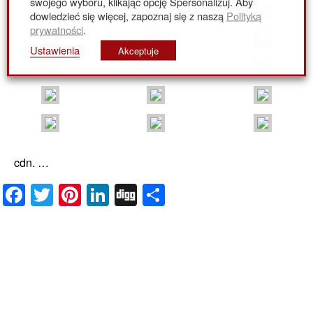
swojego wyboru, klikając opcję Spersonalizuj. Aby
dowiedzieć się więcej, zapoznaj się z naszą
Polityką
prywatności
.
Ustawienia
Akceptuje
cdn. …
Facebook
Twitter
Pinterest
LinkedIn
Digg
Share