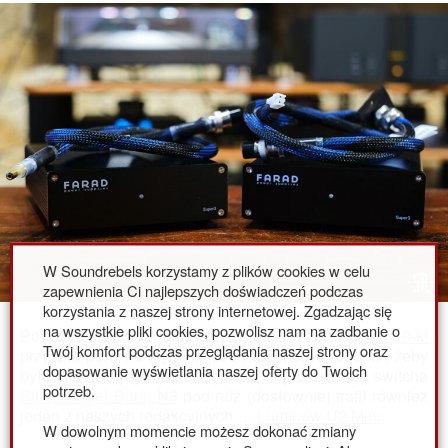
W Soundrebels korzystamy z plików cookies w celu
zapewnienia Ci najlepszych doświadczeń podczas
korzystania z naszej strony internetowej. Zgadzając się
na wszystkie pliki cookies, pozwolisz nam na zadbanie o
Po zamieszaniu jakie wywołała wizyta
Super10-ki
Twój komfort podczas przeglądania naszej strony oraz
przyszła pora na jej mniejsze rodzeństwo. Jednak żeby
dopasowanie wyświetlania naszej oferty do Twoich
było ciekawiej tym razem oprócz dopieszczenia switcha
potrzeb.
Silent Angel Bonn N8
pod nóż (dosłownie) trafił również
jeden z naszych redakcyjnych …
Lumïnów U2 Mini
.
W dowolnym momencie możesz dokonać zmiany