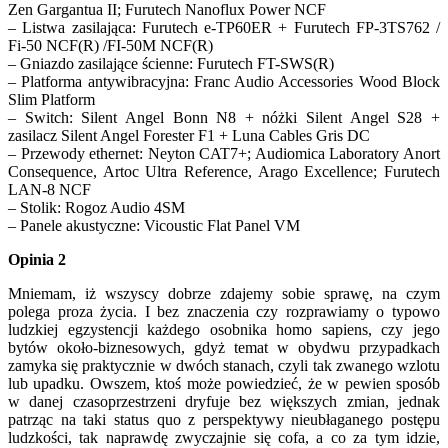
Zen Gargantua II; Furutech Nanoflux Power NCF
– Listwa zasilająca: Furutech e-TP60ER + Furutech FP-3TS762 /
Fi-50 NCF(R) /FI-50M NCF(R)
– Gniazdo zasilające ścienne: Furutech FT-SWS(R)
– Platforma antywibracyjna: Franc Audio Accessories Wood Block
Slim Platform
– Switch: Silent Angel Bonn N8 + nóżki Silent Angel S28 +
zasilacz Silent Angel Forester F1 + Luna Cables Gris DC
– Przewody ethernet: Neyton CAT7+; Audiomica Laboratory Anort
Consequence, Artoc Ultra Reference, Arago Excellence; Furutech
LAN-8 NCF
– Stolik: Rogoz Audio 4SM
– Panele akustyczne: Vicoustic Flat Panel VM
Opinia 2
Mniemam, iż wszyscy dobrze zdajemy sobie sprawę, na czym
polega proza życia. I bez znaczenia czy rozprawiamy o typowo
ludzkiej egzystencji każdego osobnika homo sapiens, czy jego
bytów około-biznesowych, gdyż temat w obydwu przypadkach
zamyka się praktycznie w dwóch stanach, czyli tak zwanego wzlotu
lub upadku. Owszem, ktoś może powiedzieć, że w pewien sposób
w danej czasoprzestrzeni dryfuje bez większych zmian, jednak
patrząc na taki status quo z perspektywy nieubłaganego postępu
ludzkości, tak naprawdę zwyczajnie się cofa, a co za tym idzie,