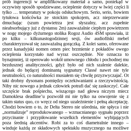
prób ingerencji w amplifikowany materiał a samo, poniekąd w
oczywisty sposób spodziewane, ocieplenie dotyczy w lwiej części li
tylko … temperatury w pokoju odsłuchowym. Serio, serio, bowiem
tytułowa końcówka ze stoickim spokojem, acz nieprzerwanie
dmuchając (szum powietrza jest słyszalny, acz zupełnie
nieabsorbujący już z dystansu 2m) zauważalnie ciepłym powietrzem
w nogę mojego dyżurnego stolika Rogoz Audio 4SM sprawiała, iż
po kilku – kilkunastogodzinnej sesji, ów audiofilski mebel
charakteryzował się zauważalną gorączką. Z kolei samo, oferowane
przez kanadyjski nomen omen piec brzmienie z pokładów owego
ocieplenia korzystało nad wyraz oszczędnie. Nie oznacza to
bynajmniej, iż operowało wokół umownego chłodu i pochodnej mu
bezdusznej analityczności, gdyż było od nich szalenie dalekie,
jednak do będącej dominantą sygnatury Classé nawet nie tyle
neutralności, co naturalności musiałem się chwilę przyzwyczajać. Ot
taki drobny dysonans pomiędzy oczekiwaniami a rzeczywistością.
Niby nic nowego a jednak człowiek potrafi dać się zaskoczyć. Całe
szczęście brak pośpiechu, wiszącego nad głowa niczym miecz
Damoklesa deadline’u pozwolił mi nie tylko na oswojenie się z
takim status quo, co wręcz od niego uzależnienie i pełną akceptację.
Chodzi bowiem o to, że Delta Stereo nie uśrednia, nie spłyca i nie
„normalizuje” reprodukowanego – wzmacnianego sygnału poprzez
przycinanie i przypiłowanie wszelkich elementów wybijających
poza średnią akcentów. Robi za to coś diametralnie innego –
winduje każdą ze składowych spektaklu muzycznego na możliwe