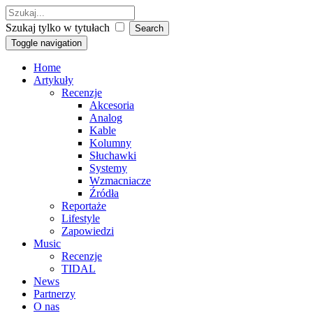
Szukaj tylko w tytułach
Toggle navigation
Home
Artykuły
Recenzje
Akcesoria
Analog
Kable
Kolumny
Słuchawki
Systemy
Wzmacniacze
Źródła
Reportaże
Lifestyle
Zapowiedzi
Music
Recenzje
TIDAL
News
Partnerzy
O nas