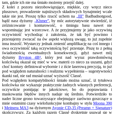
tam, gdzie ich nie ma śmiało możemy przejść dalej.
Z kolei z pozoru niezobowiązujące, miękkie, czy wręcz nieco
pluszowe, prowadzenie najniższych składowych bynajmniej wcale
takie nie jest. Proszę tylko rzucić uchem na
„III”
Badbadnotgood,
bądź nasz dyżurny
„Khmer”
, by móc autorytatywnie stwierdzić, iż
zróżnicowanie i konturowość, o timingu basu nawet nie
wspominając jest wzorcowe. A że przyjmujemy je jako oczywistą
oczywistość wychodząc z założenia, że tak być powinno i
przestajemy zwracać na ów aspekt większą uwagę, to już zupełnie
inna inszość. Wystarczy jednak zmienić amplifikację na coś innego i
owa oczywistość taką oczywistością być przestaje. Piszę to z pełną
świadomością ewentualnych konsekwencji, gdyż nawet mój
dyżurny
Bryston 4B³
, który jest nad wyraz prawdomówną
końcówką okazał się mieć w ww. materii co nieco za uszami, gdyż
choć kontury definiował wybornie i z iście laserową precyzją, to już
pod względem naturalności i realizmu wypełnienia – sugestywności
tkanki rad, nie rad musiał uznać wyższość Classé.
Pod względem kompatybilności śmiało można uznać, iż tytułowa
końcówka nie wykazuje praktycznie żadnych własnych preferencji,
oczywiście pomijając te jakościowe, bo do poprawiania i
maskowania błędów innych nadaje się średnio. Potwierdziło to
nader liczne grono towarzyszące obejmujące zarówno goszczące u
mnie ostatnimi czasy wielofunkcyjne kombajny w stylu
Moona 390
i
Meitnera MA3
na dyżurnym
Ayonie CD-35 (Preamp + Signature)
skończywszy. Za każdym razem Classé dyskretnie usuwał się w