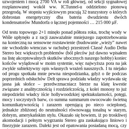
uzwojeniem i mocą 2700 VA w roli głównej, od sekcji sygnałowej
rozplanowanej wokół ww. ICTunnel-u oddzielono pionową
przegrodą. W stopniu wyjściowym pracują 32 tranzystory o których
dobrostan energetyczny dba bateria dwudziestu dwóch
kondensatorów Mundorfa o łącznej pojemności … 215 000 µF.
Od testu topowego 2+1 minęło ponad półtora roku, trochę wody w
Wiśle upłynęło a z racji zauważalnie mniejszego zapotrzebowania
na konieczną na sensowne rozstawienie (budowanie „wieży” nawet
nie wchodziło wtenczas w rachubę) przestrzeń Classé Audio Delta
Stereo bez większych problemów (ból pleców już dawno wpisałem
na listę akceptowalnych skutków ubocznych naszego hobby) koniec
końców wylądował w moim systemie, więc najwyższa pora na jak
zwykle subiektywny opis własnych wrażeń nausznych. I tu niejako
od progu spotkała mnie pewna niespodzianka, gdyż o ile podczas
poprzednich odsłuchów Delt sprawa podziału władzy wydawała się
jasna jak słońce – przedwzmacniacz bierze na klatę kwestie
związane z analitycznością i rozdzielczością, z kolei monosy to już
niepodzielni władcy iście hollywoodzkiej spektakularności, potęgi,
mocy i soczystych barw, co summa summarum owocowało świetną
komunikatywnością i zarazem operującą po nieco ocieplonej,
jednakże zbliżonej do neutralności równowagą tonalną w starym,
dobrym, amerykańskim stylu. Okazało się bowiem, iż po troskliwej
akomodacji i pełnym wygrzaniu Stereo gra zaskakująco liniowo i
finezyjnie zarazem. Daleki jest od epatowania posiadaną mocą, czy