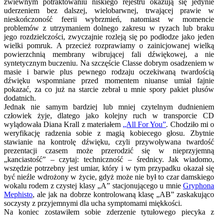
zwiewnym potraktowaniu niskiego rejestru okazują się jedynie
uderzeniem bez dalszej, wielobarwnej, trwającej prawie w
nieskończoność feerii wybrzmień, natomiast w momencie
problemów z utrzymaniem dolnego zakresu w ryzach lub braku
jego rozdzielczości, zwyczajnie rozleją się po podłodze jako jeden
wielki pomruk. A przecież rozprawiamy o zainicjowanej wielką
powierzchnią membrany wibrującej fali dźwiękowej, a nie
syntetycznym buczeniu. Na szczęście Classe dobrym osadzeniem w
masie i barwie plus pewnego rodzaju oczekiwaną twardością
dźwięku wspomniane przed momentem niuanse umiał fajnie
pokazać, za co już na starcie zebrał u mnie spory pakiet plusów
dodatnich.
Jednak nie samym bardziej lub mniej czytelnym dudnieniem
człowiek żyje, dlatego jako kolejny ruch w transporcie CD
wylądowała Diana Krall z materiałem
„All For You”
. Chodziło mi o
weryfikację radzenia sobie z magią kobiecego głosu. Zbytnie
stawianie na kontrolę dźwięku, czyli przywoływana twardość
prezentacji czasem może przerodzić się w nieprzyjemną
„kanciastość” – czytaj: techniczność – średnicy. Jak wiadomo,
wszędzie potrzebny jest umiar, który i w tym przypadku okazał się
być nieźle wdrożony w życie, gdyż może nie był to czar damskiego
wokalu rodem z czystej klasy „A” stacjonującego u mnie
Gryphona
Mephisto
, ale jak na dobrze kontrolowaną klasę „AB” zaskakująco
soczysty z przyjemnymi dla ucha symptomami miękkości.
Na koniec zostawiłem sobie zderzenie tytułowego piecyka z