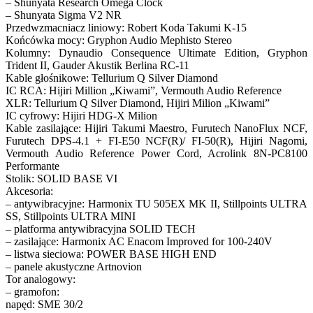
– Shunyata Research Omega Clock
– Shunyata Sigma V2 NR
Przedwzmacniacz liniowy: Robert Koda Takumi K-15
Końcówka mocy: Gryphon Audio Mephisto Stereo
Kolumny: Dynaudio Consequence Ultimate Edition, Gryphon
Trident II, Gauder Akustik Berlina RC-11
Kable głośnikowe: Tellurium Q Silver Diamond
IC RCA: Hijiri Million „Kiwami”, Vermouth Audio Reference
XLR: Tellurium Q Silver Diamond, Hijiri Milion „Kiwami”
IC cyfrowy: Hijiri HDG-X Milion
Kable zasilające: Hijiri Takumi Maestro, Furutech NanoFlux NCF,
Furutech DPS-4.1 + FI-E50 NCF(R)/ FI-50(R), Hijiri Nagomi,
Vermouth Audio Reference Power Cord, Acrolink 8N-PC8100
Performante
Stolik: SOLID BASE VI
Akcesoria:
– antywibracyjne: Harmonix TU 505EX MK II, Stillpoints ULTRA
SS, Stillpoints ULTRA MINI
– platforma antywibracyjna SOLID TECH
– zasilające: Harmonix AC Enacom Improved for 100-240V
– listwa sieciowa: POWER BASE HIGH END
– panele akustyczne Artnovion
Tor analogowy:
– gramofon:
napęd: SME 30/2