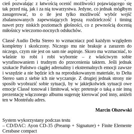
cień pozwalając z łatwością ocenić możliwości pojawiającego się
tak przed nią, jak i za nią towarzystwa. Jedyne, co jednak mógłbym
zasugerować, to o ile jest tylko możliwość wybór wejść
zbalansowanych zapewniających lepszą rozdzielczość i timing
nawet przy niskich poziomach głośności, co z pewnością docenią
miłośnicy wieczorno-nocnych odsłuchów.
Classé Audio Delta Stereo to wzmacniacz pod każdym względem
kompletny i skończony. Niczego mu nie brakuje a zarazem do
niczego, czym nie jest on sam nie aspiruje. Skoro ma wzmacniać, to
właśnie to robi i robi wybornie – z właściwym sobie
wyrafinowaniem i trudnym do przecenienia taktem. Jeśli jednak
szukacie Państwo ciągłej adrenaliny i ekstremalnych emocji zawsze
i wszędzie a nie będzie ich na reprodukowanym materiale, to Delta
Stereo sam z siebie ich nie wyczaruje. Z drugiej jednak strony nie
sposób wyobrazić sobie sytuacji, by w jakiejkolwiek sytuacji owe
emocje Classé tonował i limitował, więc pretensje o taką a nie inną
prezentację włączonego albumu sugeruję kierować pod inny, aniżeli
ten w Montréalu adres.
Marcin Olszewski
System wykorzystany podczas testu
– CD/DAC: Ayon CD-35 (Preamp + Signature) + Finite Elemente
Cerabase compact