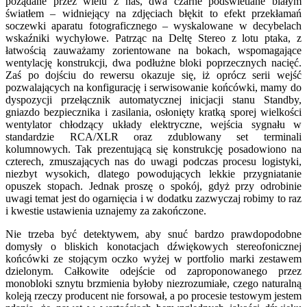
pożądane przez wielu z nas, dwa czarne podświetlane białym
światłem – widniejący na zdjęciach błękit to efekt przekłamań
soczewki aparatu fotograficznego – wyskalowane w decybelach
wskaźniki wychyłowe. Patrząc na Deltę Stereo z lotu ptaka, z
łatwością zauważamy zorientowane na bokach, wspomagające
wentylację konstrukcji, dwa podłużne bloki poprzecznych nacięć.
Zaś po dojściu do rewersu okazuje się, iż oprócz serii wejść
pozwalających na konfigurację i serwisowanie końcówki, mamy do
dyspozycji przełącznik automatycznej inicjacji stanu Standby,
gniazdo bezpiecznika i zasilania, osłonięty kratką sporej wielkości
wentylator chłodzący układy elektryczne, wejścia sygnału w
standardzie RCA/XLR oraz zdublowany set terminali
kolumnowych. Tak prezentującą się konstrukcję posadowiono na
czterech, zmuszających nas do uwagi podczas procesu logistyki,
niezbyt wysokich, dlatego powodujących lekkie przygniatanie
opuszek stopach. Jednak proszę o spokój, gdyż przy odrobinie
uwagi temat jest do ogarnięcia i w dodatku zazwyczaj robimy to raz
i kwestie ustawienia uznajemy za zakończone.
Nie trzeba być detektywem, aby snuć bardzo prawdopodobne
domysły o bliskich konotacjach dźwiękowych stereofonicznej
końcówki ze stojącym oczko wyżej w portfolio marki zestawem
dzielonym. Całkowite odejście od zaproponowanego przez
monobloki sznytu brzmienia byłoby niezrozumiałe, czego naturalną
koleją rzeczy producent nie forsował, a po procesie testowym jestem