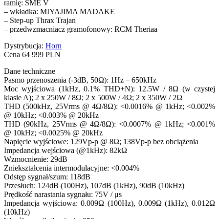
ramię: SME V
– wkładka: MIYAJIMA MADAKE
– Step-up Thrax Trajan
– przedwzmacniacz gramofonowy: RCM Theriaa
Dystrybucja:
Horn
Cena 64 999 PLN
Dane techniczne
Pasmo przenoszenia (-3dB, 50Ω): 1Hz – 650kHz
Moc wyjściowa (1kHz, 0.1% THD+N): 12.5W / 8Ω (w czystej
klasie A); 2 x 250W / 8Ω; 2 x 500W / 4Ω; 2 x 350W / 2Ω
THD (500kHz, 25Vrms @ 4Ω/8Ω): <0.0016% @ 1kHz; <0.002%
@ 10kHz; <0.003% @ 20kHz
THD (90kHz, 25Vrms @ 4Ω/8Ω): <0.0007% @ 1kHz; <0.001%
@ 10kHz; <0.0025% @ 20kHz
Napięcie wyjściowe: 129Vp-p @ 8Ω; 138Vp-p bez obciążenia
Impedancja wejściowa (@1kHz): 82kΩ
Wzmocnienie: 29dB
Zniekształcenia intermodulacyjne: <0.004%
Odstęp sygnał/szum: 118dB
Przesłuch: 124dB (100Hz), 107dB (1kHz), 90dB (10kHz)
Prędkość narastania sygnału: 75V / μs
Impedancja wyjściowa: 0.009Ω (100Hz), 0.009Ω (1kHz), 0.012Ω
(10kHz)