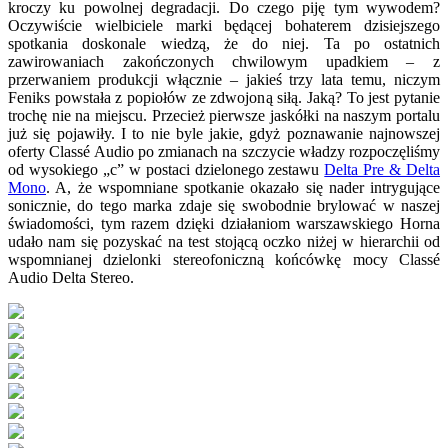
kroczy ku powolnej degradacji. Do czego piję tym wywodem?
Oczywiście wielbiciele marki będącej bohaterem dzisiejszego
spotkania doskonale wiedzą, że do niej. Ta po ostatnich
zawirowaniach zakończonych chwilowym upadkiem – z
przerwaniem produkcji włącznie – jakieś trzy lata temu, niczym
Feniks powstała z popiołów ze zdwojoną siłą. Jaką? To jest pytanie
trochę nie na miejscu. Przecież pierwsze jaskółki na naszym portalu
już się pojawiły. I to nie byle jakie, gdyż poznawanie najnowszej
oferty Classé Audio po zmianach na szczycie władzy rozpoczęliśmy
od wysokiego „c” w postaci dzielonego zestawu
Delta Pre & Delta
Mono
. A, że wspomniane spotkanie okazało się nader intrygujące
sonicznie, do tego marka zdaje się swobodnie brylować w naszej
świadomości, tym razem dzięki działaniom warszawskiego Horna
udało nam się pozyskać na test stojącą oczko niżej w hierarchii od
wspomnianej dzielonki stereofoniczną końcówkę mocy Classé
Audio Delta Stereo.