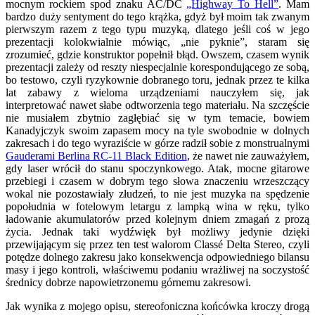
mocnym rockiem spod znaku AC/DC
„Highway To Hell”
. Mam
bardzo duży sentyment do tego krążka, gdyż był moim tak zwanym
pierwszym razem z tego typu muzyką, dlatego jeśli coś w jego
prezentacji kolokwialnie mówiąc, „nie pyknie”, staram się
zrozumieć, gdzie konstruktor popełnił błąd. Owszem, czasem wynik
prezentacji zależy od reszty niespecjalnie korespondującego ze sobą,
bo testowo, czyli ryzykownie dobranego toru, jednak przez te kilka
lat zabawy z wieloma urządzeniami nauczyłem się, jak
interpretować nawet słabe odtworzenia tego materiału. Na szczęście
nie musiałem zbytnio zagłębiać się w tym temacie, bowiem
Kanadyjczyk swoim zapasem mocy na tyle swobodnie w dolnych
zakresach i do tego wyraziście w górze radził sobie z monstrualnymi
Gauderami Berlina RC-11 Black Edition
, że nawet nie zauważyłem,
gdy laser wrócił do stanu spoczynkowego. Atak, mocne gitarowe
przebiegi i czasem w dobrym tego słowa znaczeniu wrzeszczący
wokal nie pozostawiały złudzeń, to nie jest muzyka na spędzenie
popołudnia w fotelowym letargu z lampką wina w ręku, tylko
ładowanie akumulatorów przed kolejnym dniem zmagań z prozą
życia. Jednak taki wydźwięk był możliwy jedynie dzięki
przewijającym się przez ten test walorom Classé Delta Stereo, czyli
potędze dolnego zakresu jako konsekwencja odpowiedniego bilansu
masy i jego kontroli, właściwemu podaniu wrażliwej na soczystość
średnicy dobrze napowietrzonemu górnemu zakresowi.
Jak wynika z mojego opisu, stereofoniczna końcówka kroczy drogą