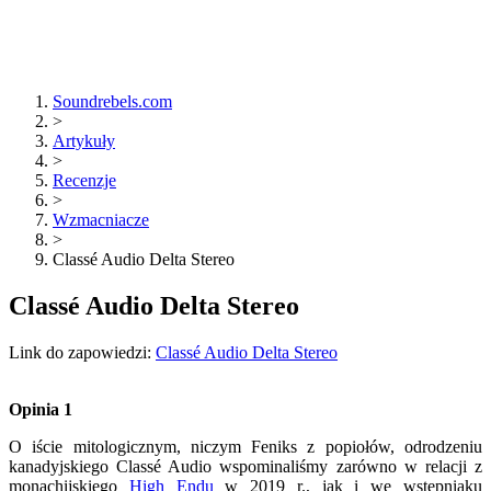
Soundrebels.com
>
Artykuły
>
Recenzje
>
Wzmacniacze
>
Classé Audio Delta Stereo
Classé Audio Delta Stereo
Link do zapowiedzi:
Classé Audio Delta Stereo
Opinia 1
O iście mitologicznym, niczym Feniks z popiołów, odrodzeniu
kanadyjskiego Classé Audio wspominaliśmy zarówno w relacji z
monachijskiego
High Endu
w 2019 r., jak i we wstępniaku