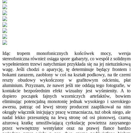
Idąc tropem monofonicznych końcówek mocy, wersja
stereofoniczna również osiąga spore gabaryty, co wespół z solidnym
wypełnieniem trzewi natychmiast przykłada się na jej nietuzinkową
wagę. Jeśli chodzi o aparycję, tę determinuje będący frontem i
bokami zarazem, zaoblony w coś na kształt podkowy, na tle czerni
reszty obudowy wykończony w grafitowym odcieniu, płat
aluminium. Przyznam, że nawet jeśli nie oddają tego fotografie, w
kontakcie bezpośrednim efekt wizualny jest wyśmienity. A to
dopiero początek fajnych wzorniczych artefaktów, bowiem
eliminując potencjalną monotonię jednak wysokiego i szerokiego
awersu, patrząc od lewej strony producent zaaplikował na nim
okrągły włącznik inicjujący pracę wzmacniacza, tuż obok niego, ale
nadal lekko przesuniętą na lewą stronę od osi pionowej, czarną
ażurową kratkę umożliwiającą cyrkulację powietrza zasysanego
przez wewnętrzny wentylator oraz na prawej flance bardzo