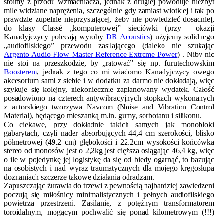
stoimy z przodu wzmacniacza, jednak z drugiej powoduje niezbyt
mile widziane naprężenia, szczególnie gdy zamiast wiotkiej i tak po
prawdzie zupełnie nieprzystającej, żeby nie powiedzieć dosadniej,
do klasy Classé „komputerowej” sieciówki (przy okazji
Kanadyjczycy polecają wyroby
DR Acoustics
) użyjemy solidnego
„audiofilskiego” przewodu zasilającego (daleko nie szukając
Argento Audio Flow Master Reference Extreme Power
) . Niby nic
nie stoi na przeszkodzie, by „ratować” się np. furutechowskim
Boosterem
, jednak z tego co mi wiadomo Kanadyjczycy owego
akcesorium sami z siebie i w dodatku za darmo nie dokładają, więc
szykuje się kolejny, niekoniecznie zaplanowany wydatek. Całość
posadowiono na czterech antywibracyjnych stopkach wykonanych
z autorskiego tworzywa Navcom (Noise and Vibration Control
Material), będącego mieszanką m.in. gumy, sorbotanu i silikonu.
Co ciekawe, przy dokładnie takich samych jak monobloki
gabarytach, czyli nader absorbujących 44,4 cm szerokości, blisko
półmetrowej (49,2 cm) głębokości i 22,2cm wysokości końcówka
stereo od monosów jest o 2,2kg jest cięższa osiągając 46,4 kg, więc
o ile w pojedynkę jej logistykę da się od biedy ogarnąć, to bazując
na osobistych i nad wyraz traumatycznych dla mojego kręgosłupa
doznaniach szczerze takowe działania odradzam.
Zapuszczając żurawia do trzewi z pewnością najbardziej zawiedzeni
poczują się miłośnicy minimalistycznych i pełnych audiofilskiego
powietrza przestrzeni. Zasilanie, z potężnym transformatorem
toroidalnym, mogącym pochwalić się ponad kilometrowym (!!!)