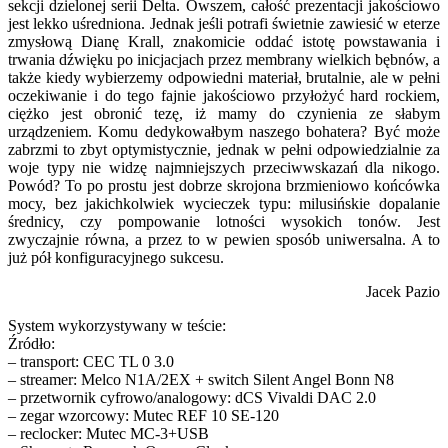
sekcji dzielonej serii Delta. Owszem, całość prezentacji jakościowo
jest lekko uśredniona. Jednak jeśli potrafi świetnie zawiesić w eterze
zmysłową Dianę Krall, znakomicie oddać istotę powstawania i
trwania dźwięku po inicjacjach przez membrany wielkich bębnów, a
także kiedy wybierzemy odpowiedni materiał, brutalnie, ale w pełni
oczekiwanie i do tego fajnie jakościowo przyłożyć hard rockiem,
ciężko jest obronić tezę, iż mamy do czynienia ze słabym
urządzeniem. Komu dedykowałbym naszego bohatera? Być może
zabrzmi to zbyt optymistycznie, jednak w pełni odpowiedzialnie za
woje typy nie widzę najmniejszych przeciwwskazań dla nikogo.
Powód? To po prostu jest dobrze skrojona brzmieniowo końcówka
mocy, bez jakichkolwiek wycieczek typu: milusińskie dopalanie
średnicy, czy pompowanie lotności wysokich tonów. Jest
zwyczajnie równa, a przez to w pewien sposób uniwersalna. A to
już pół konfiguracyjnego sukcesu.
Jacek Pazio
System wykorzystywany w teście:
Źródło:
– transport: CEC TL 0 3.0
– streamer: Melco N1A/2EX + switch Silent Angel Bonn N8
– przetwornik cyfrowo/analogowy: dCS Vivaldi DAC 2.0
– zegar wzorcowy: Mutec REF 10 SE-120
– reclocker: Mutec MC-3+USB