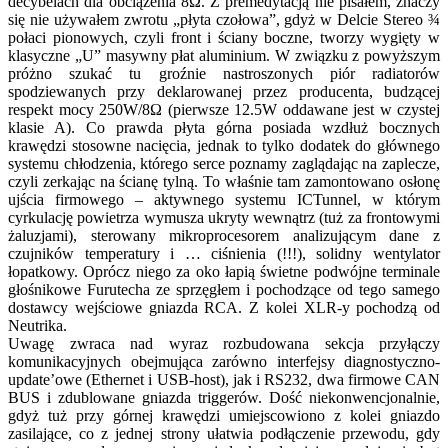
decybelach dla obciążenia 8Ω. Z premedytacją nie pisałem, znaczy
się nie używałem zwrotu „płyta czołowa”, gdyż w Delcie Stereo ¾
połaci pionowych, czyli front i ściany boczne, tworzy wygięty w
klasyczne „U” masywny płat aluminium. W związku z powyższym
próżno szukać tu groźnie nastroszonych piór radiatorów
spodziewanych przy deklarowanej przez producenta, budzącej
respekt mocy 250W/8Ω (pierwsze 12.5W oddawane jest w czystej
klasie A). Co prawda płyta górna posiada wzdłuż bocznych
krawędzi stosowne nacięcia, jednak to tylko dodatek do głównego
systemu chłodzenia, którego serce poznamy zaglądając na zaplecze,
czyli zerkając na ścianę tylną. To właśnie tam zamontowano osłonę
ujścia firmowego – aktywnego systemu ICTunnel, w którym
cyrkulację powietrza wymusza ukryty wewnątrz (tuż za frontowymi
żaluzjami), sterowany mikroprocesorem analizującym dane z
czujników temperatury i … ciśnienia (!!!), solidny wentylator
łopatkowy. Oprócz niego za oko łapią świetne podwójne terminale
głośnikowe Furutecha ze sprzęgłem i pochodzące od tego samego
dostawcy wejściowe gniazda RCA. Z kolei XLR-y pochodzą od
Neutrika.
Uwagę zwraca nad wyraz rozbudowana sekcja przyłączy
komunikacyjnych obejmująca zarówno interfejsy diagnostyczno-
update’owe (Ethernet i USB-host), jak i RS232, dwa firmowe CAN
BUS i zdublowane gniazda triggerów. Dość niekonwencjonalnie,
gdyż tuż przy górnej krawędzi umiejscowiono z kolei gniazdo
zasilające, co z jednej strony ułatwia podłączenie przewodu, gdy