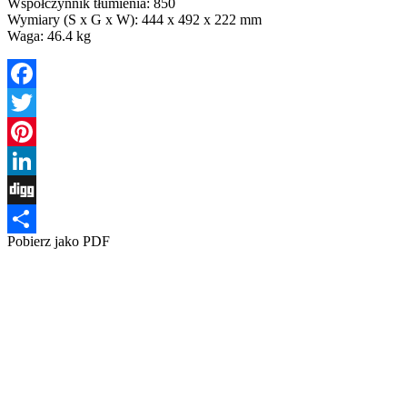
Współczynnik tłumienia: 850
Wymiary (S x G x W): 444 x 492 x 222 mm
Waga: 46.4 kg
Facebook
Twitter
Pinterest
LinkedIn
Digg
Pobierz jako PDF
Share