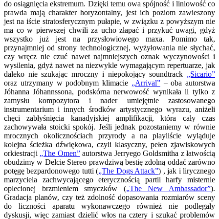
do osiągnięcia ekstremum. Dzięki temu owa spójność i liniowość co
prawda mają charakter horyzontalny, jest ich poziom zawieszony
jest na iście stratosferycznym pułapie, w związku z powyższym nie
ma co w pierwszej chwili za ucho złapać i przykuć uwagi, gdyż
wszystko już jest na przysłowiowego maxa. Pomimo tak,
przynajmniej od strony technologicznej, wyżyłowania nie słychać,
czy wręcz nie czuć nawet najmniejszych oznak wyczynowości i
wysilenia, gdyż nawet na niezwykle wymagającym repertuarze, jak
daleko nie szukając mroczny i niepokojący soundtrack
„Sicario”
oraz utrzymany w podobnym klimacie
„Arrival”
– oba autorstwa
Jóhanna Jóhannssona, podskórna nerwowość wynikała li tylko z
zamysłu kompozytora i nader umiejętnie zastosowanego
instrumentarium i innych środków artystycznego wyrazu, aniżeli
chęci zabłyśnięcia kanadyjskiej amplifikacji, która cały czas
zachowywała stoicki spokój. Jeśli jednak pozostaniemy w równie
mrocznych okolicznościach przyrody a na playliście wyląduje
kolejna ścieżka dźwiękowa, czyli klasyczny, pełen zjawiskowych
orkiestracji
„The Omen”
autorstwa Jerryego Goldsmitha z łatwością
obudzimy w Delcie Stereo prawdziwą bestię zdolną oddać zarówno
potęgę bezpardonowego tutti (
„The Dogs Attack”
) , jak i lirycznego
marzyciela zachwycającego eterycznością partii harfy misternie
oplecionej brzmieniem smyczków (
„The New Ambassador”
).
Gradacja planów, czy też zdolność dopasowania rozmiarów sceny
do liczności aparatu wykonawczego również nie podlegały
dyskusji, więc zamiast dzielić włos na cztery i szukać problemów