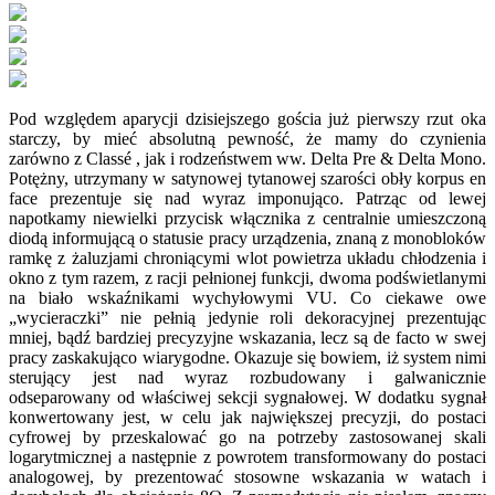
Pod względem aparycji dzisiejszego gościa już pierwszy rzut oka
starczy, by mieć absolutną pewność, że mamy do czynienia
zarówno z Classé , jak i rodzeństwem ww. Delta Pre & Delta Mono.
Potężny, utrzymany w satynowej tytanowej szarości obły korpus en
face prezentuje się nad wyraz imponująco. Patrząc od lewej
napotkamy niewielki przycisk włącznika z centralnie umieszczoną
diodą informującą o statusie pracy urządzenia, znaną z monobloków
ramkę z żaluzjami chroniącymi wlot powietrza układu chłodzenia i
okno z tym razem, z racji pełnionej funkcji, dwoma podświetlanymi
na biało wskaźnikami wychyłowymi VU. Co ciekawe owe
„wycieraczki” nie pełnią jedynie roli dekoracyjnej prezentując
mniej, bądź bardziej precyzyjne wskazania, lecz są de facto w swej
pracy zaskakująco wiarygodne. Okazuje się bowiem, iż system nimi
sterujący jest nad wyraz rozbudowany i galwanicznie
odseparowany od właściwej sekcji sygnałowej. W dodatku sygnał
konwertowany jest, w celu jak największej precyzji, do postaci
cyfrowej by przeskalować go na potrzeby zastosowanej skali
logarytmicznej a następnie z powrotem transformowany do postaci
analogowej, by prezentować stosowne wskazania w watach i