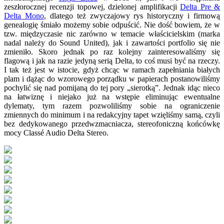
zeszłorocznej recenzji topowej, dzielonej amplifikacji
Delta Pre &
Delta Mono
, dlatego też zwyczajowy rys historyczny i firmową
genealogię śmiało możemy sobie odpuścić. Nie dość bowiem, że w
tzw. międzyczasie nic zarówno w temacie właścicielskim (marka
nadal należy do Sound United), jak i zawartości portfolio się nie
zmieniło. Skoro jednak po raz kolejny zainteresowaliśmy się
flagową i jak na razie jedyną serią Delta, to coś musi być na rzeczy.
I tak też jest w istocie, gdyż chcąc w ramach zapełniania białych
plam i dążąc do wzorowego porządku w papierach postanowiliśmy
pochylić się nad pomijaną do tej pory „sierotką”. Jednak idąc nieco
na łatwiznę i niejako już na wstępie eliminując ewentualne
dylematy, tym razem pozwoliliśmy sobie na ograniczenie
zmiennych do minimum i na redakcyjny tapet wzięliśmy samą, czyli
bez dedykowanego przedwzmacniacza, stereofoniczną końcówkę
mocy Classé Audio Delta Stereo.