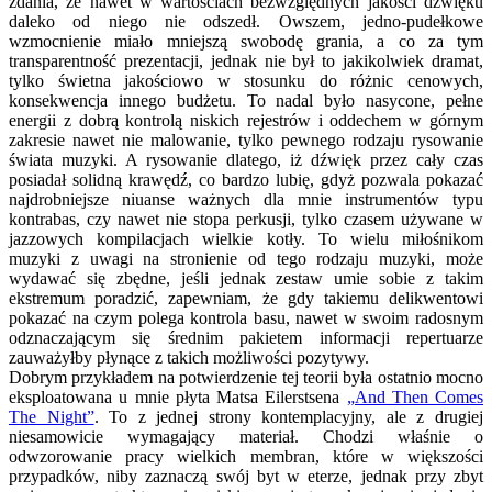
zdania, że nawet w wartościach bezwzględnych jakości dźwięku
daleko od niego nie odszedł. Owszem, jedno-pudełkowe
wzmocnienie miało mniejszą swobodę grania, a co za tym
transparentność prezentacji, jednak nie był to jakikolwiek dramat,
tylko świetna jakościowo w stosunku do różnic cenowych,
konsekwencja innego budżetu. To nadal było nasycone, pełne
energii z dobrą kontrolą niskich rejestrów i oddechem w górnym
zakresie nawet nie malowanie, tylko pewnego rodzaju rysowanie
świata muzyki. A rysowanie dlatego, iż dźwięk przez cały czas
posiadał solidną krawędź, co bardzo lubię, gdyż pozwala pokazać
najdrobniejsze niuanse ważnych dla mnie instrumentów typu
kontrabas, czy nawet nie stopa perkusji, tylko czasem używane w
jazzowych kompilacjach wielkie kotły. To wielu miłośnikom
muzyki z uwagi na stronienie od tego rodzaju muzyki, może
wydawać się zbędne, jeśli jednak zestaw umie sobie z takim
ekstremum poradzić, zapewniam, że gdy takiemu delikwentowi
pokazać na czym polega kontrola basu, nawet w swoim radosnym
odznaczającym się średnim pakietem informacji repertuarze
zauważyłby płynące z takich możliwości pozytywy.
Dobrym przykładem na potwierdzenie tej teorii była ostatnio mocno
eksploatowana u mnie płyta Matsa Eilerstsena
„And Then Comes
The Night”
. To z jednej strony kontemplacyjny, ale z drugiej
niesamowicie wymagający materiał. Chodzi właśnie o
odwzorowanie pracy wielkich membran, które w większości
przypadków, niby zaznaczą swój byt w eterze, jednak przy zbyt