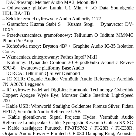
– DAC/Preamp: Meitner Audio MA3; Moon 390
– Odtwarzacz plików: Lumin U1 Mini + I-O Data Soundgenic
HDL-RA4TB
– Selektor źródeł cyfrowych: Audio Authority 1177
– Gramofon: Kuzma Stabi S + Kuzma Stogi + Dynavector DV-
10X5
– Przedwzmacniacz gramofonowy: Tellurium Q Iridium MM/MC
Phono Pre Amp
– Końcówka mocy: Bryston 4B³ + Graphite Audio IC-35 Isolation
Cones
– Wzmacniacz zintegrowany: Pathos Inpol² MkII
– Kolumny: Dynaudio Contour 30 + podkładki Acoustic Revive
SPU-8 + kwarcowe platformy Base Audio
– IC RCA: Tellurium Q Silver Diamond
– IC XLR: Organic Audio; Vermöuth Audio Reference; Acrolink
7N-A2070 Leggenda
– IC cyfrowe: Fadel art DigiLitz; Harmonic Technology Cyberlink
Copper; Apogee Wyde Eye; Monster Cable Interlink LightSpeed
200
– Kable USB: Wireworld Starlight; Goldenote Firenze Silver; Fidata
HFU2; Vermöuth Audio Reference USB
– Kable głośnikowe: Signal Projects Hydra; Vermöuth Audio
Reference Loudspeaker Cable; Synergistic Research Galileo SX SC
– Kable zasilające: Furutech FP-3TS762 / FI-28R / FI-E38R;
Organic Audio Power + Furutech CF-080 Damping Ring; Acoustic