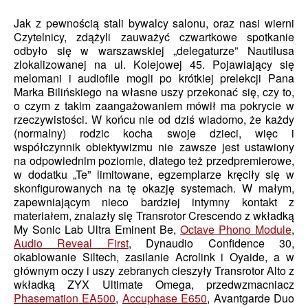
Jak z pewnością stali bywalcy salonu, oraz nasi wierni
Czytelnicy, zdążyli zauważyć czwartkowe spotkanie
odbyło się w warszawskiej „delegaturze” Nautilusa
zlokalizowanej na ul. Kolejowej 45. Pojawiający się
melomani i audiofile mogli po krótkiej prelekcji Pana
Marka Bilińskiego na własne uszy przekonać się, czy to,
o czym z takim zaangażowaniem mówił ma pokrycie w
rzeczywistości. W końcu nie od dziś wiadomo, że każdy
(normalny) rodzic kocha swoje dzieci, więc i
współczynnik obiektywizmu nie zawsze jest ustawiony
na odpowiednim poziomie, dlatego też przedpremierowe,
w dodatku „Te” limitowane, egzemplarze kręciły się w
skonfigurowanych na tę okazję systemach. W małym,
zapewniającym nieco bardziej intymny kontakt z
materiałem, znalazły się Transrotor Crescendo z wkładką
My Sonic Lab Ultra Eminent Be,
Octave Phono Module
,
Audio Reveal First
, Dynaudio Confidence 30,
okablowanie Siltech, zasilanie Acrolink i Oyaide, a w
głównym oczy i uszy zebranych cieszyły Transrotor Alto z
wkładką ZYX Ultimate Omega, przedwzmacniacz
Phasemation EA500
,
Accuphase E650
, Avantgarde Duo