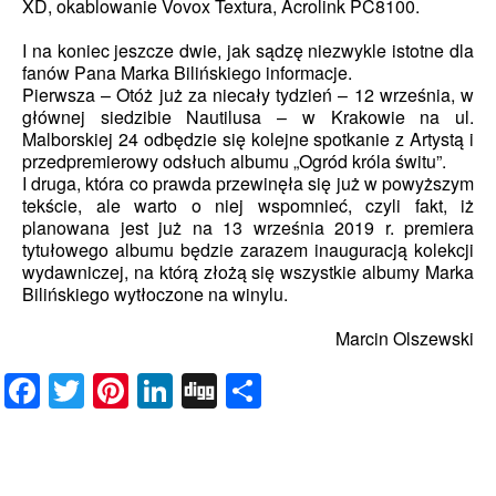
XD, okablowanie Vovox Textura, Acrolink PC8100.
I na koniec jeszcze dwie, jak sądzę niezwykle istotne dla
fanów Pana Marka Bilińskiego informacje.
Pierwsza – Otóż już za niecały tydzień – 12 września, w
głównej siedzibie Nautilusa – w Krakowie na ul.
Malborskiej 24 odbędzie się kolejne spotkanie z Artystą i
przedpremierowy odsłuch albumu „Ogród króla świtu”.
I druga, która co prawda przewinęła się już w powyższym
tekście, ale warto o niej wspomnieć, czyli fakt, iż
planowana jest już na 13 września 2019 r. premiera
tytułowego albumu będzie zarazem inauguracją kolekcji
wydawniczej, na którą złożą się wszystkie albumy Marka
Bilińskiego wytłoczone na winylu.
Marcin Olszewski
Facebook
Twitter
Pinterest
LinkedIn
Digg
Share