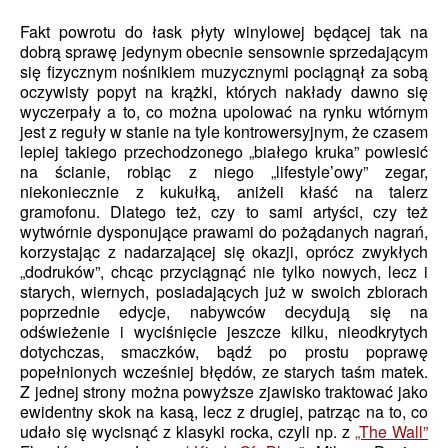
Fakt powrotu do łask płyty winylowej będącej tak na
dobrą sprawę jedynym obecnie sensownie sprzedającym
się fizycznym nośnikiem muzycznymi pociągnął za sobą
oczywisty popyt na krążki, których nakłady dawno się
wyczerpały a to, co można upolować na rynku wtórnym
jest z reguły w stanie na tyle kontrowersyjnym, że czasem
lepiej takiego przechodzonego „białego kruka” powiesić
na ścianie, robiąc z niego „lifestyle’owy” zegar,
niekoniecznie z kukułką, aniżeli kłaść na talerz
gramofonu. Dlatego też, czy to sami artyści, czy też
wytwórnie dysponujące prawami do pożądanych nagrań,
korzystając z nadarzającej się okazji, oprócz zwykłych
„dodruków”, chcąc przyciągnąć nie tylko nowych, lecz i
starych, wiernych, posiadających już w swoich zbiorach
poprzednie edycje, nabywców decydują się na
odświeżenie i wyciśnięcie jeszcze kilku, nieodkrytych
dotychczas, smaczków, bądź po prostu poprawę
popełnionych wcześniej błędów, ze starych taśm matek.
Z jednej strony można powyższe zjawisko traktować jako
ewidentny skok na kasą, lecz z drugiej, patrząc na to, co
udało się wycisnąć z klasyki rocka, czyli np. z
„The Wall”