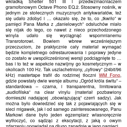
wkładką Shelter 501 III i przedwzmacniaczem
gramofonowym Octave Phono EQ.2. Stosowny nośnik, w
jednym ze stołecznych muzycznych antykwariatów, też
się udało zdobyć i … okazało się, że to, co „tkwiło” w
pamięci Pana Marka z „danielowych” odsłuchów miało
się nijak do tego, co nawet z nieco przechodzonego
winyla udało się wyciągnąć wspomnianemu
Transrotorowi. Bowiem wbrew wcześniejszym
przeczuciom, że praktycznie cały materiał wymagać
będzie kompletnego odrestaurowania i poprawy jedyne
co zostało w uwspółcześnionej wersji podciągnięte to …
bas i to też w aspekcie nazwijmy go kosmetycznym – w
okolicach 100 Hz. Tak uszlachetniony, „cyfrowy” (24bit/96
kHz) mastertape trafił do rodzimej tłoczni
WM Fono
,
gdzie powstały dwie wersje albumu „Ogród króla świtu” –
standardowa – czarna, i transparentna, limitowana
„audiofilska” na clear vinylu (materiał pozbawiony
domieszki nadającej „obowiązującą” czerń sadzy). Jak
można było dowiedzieć się tak z pojawiających się w
sieci migawek, jak i od samego zainteresowanego, Panu
Markowi dane było jeden egzemplarz własnoręcznie
wytłoczyć, co sądząc z ekscytacji, z jaką o owym
zdarzeniu opowiadał na długo zapadnie w jego pamięci.