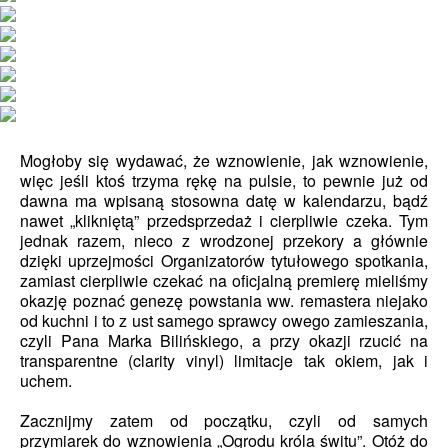
Mogłoby się wydawać, że wznowienie, jak wznowienie,
więc jeśli ktoś trzyma rękę na pulsie, to pewnie już od
dawna ma wpisaną stosowna datę w kalendarzu, bądź
nawet „klikniętą” przedsprzedaż i cierpliwie czeka. Tym
jednak razem, nieco z wrodzonej przekory a głównie
dzięki uprzejmości Organizatorów tytułowego spotkania,
zamiast cierpliwie czekać na oficjalną premierę mieliśmy
okazję poznać genezę powstania ww. remastera niejako
od kuchni i to z ust samego sprawcy owego zamieszania,
czyli Pana Marka Bilińskiego, a przy okazji rzucić na
transparentne (clarity vinyl) limitacje tak okiem, jak i
uchem.
Zacznijmy zatem od początku, czyli od samych
przymiarek do wznowienia „Ogrodu króla świtu”. Otóż do