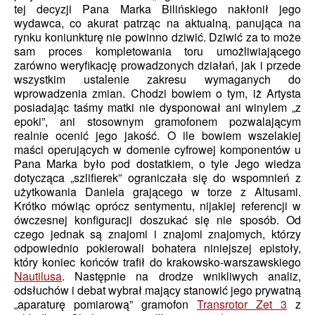
tej decyzji Pana Marka Bilińskiego nakłonił jego
wydawca, co akurat patrząc na aktualną, panująca na
rynku koniunkturę nie powinno dziwić. Dziwić za to może
sam proces kompletowania toru umożliwiającego
zarówno weryfikację prowadzonych działań, jak i przede
wszystkim ustalenie zakresu wymaganych do
wprowadzenia zmian. Chodzi bowiem o tym, iż Artysta
posiadając taśmy matki nie dysponował ani winylem „z
epoki”, ani stosownym gramofonem pozwalającym
realnie ocenić jego jakość. O ile bowiem wszelakiej
maści operujących w domenie cyfrowej komponentów u
Pana Marka było pod dostatkiem, o tyle Jego wiedza
dotycząca „szlifierek” ograniczała się do wspomnień z
użytkowania Daniela grającego w torze z Altusami.
Krótko mówiąc oprócz sentymentu, nijakiej referencji w
ówczesnej konfiguracji doszukać się nie sposób. Od
czego jednak są znajomi i znajomi znajomych, którzy
odpowiednio pokierowali bohatera niniejszej epistoły,
który koniec końców trafił do krakowsko-warszawskiego
Nautilusa
. Następnie na drodze wnikliwych analiz,
odsłuchów i debat wybrał mający stanowić jego prywatną
„aparaturę pomiarową” gramofon
Transrotor Zet 3
z