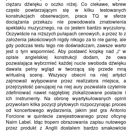
ciężaru dźwięku o oczko niżej. Co ciekawe, wbrew
często powtarzającym się w kilku testowanych
konstrukcjach obserwacjom, praca TQ w sferze
dociążania przekazu nie powodowała zmatowienia
spektaklu muzycznego, na co jestem bardzo wyczulony.
Oczywiście na niższych pułapach cenowych, a przez to z
założenia jakościowych nigdy nikogo za to nie ganię, ale
gdy podczas testu tego nie doświadczam, zawsze warto
jest o tym wspomnieć. Aby postawić kropkę nad „i” w
opisie angielskiej konstrukcji dodam, że owa
pozwalająca wybrzmieć każdej nucie swoboda dźwięku
dawała pełny wgląd w tworzącą się przede mną
wirtualną scenę. Wszyscy obecni na niej artyści
zajmowali wytypowane przez realizatora miejsca, a
przejrzystość panującej na niej aury pozwalała czytelnie
zdefiniować nawet najgłębiej zlokalizowane postacie i
ich instrumenty. Na obronę wyartykułowanych opinii
przywołam kilka pozycji płytowych rozpoczynając proces
od koncertowego wydarzenia, jakim jest gra Antonio
Forcione w quintecie zarejestrowanego przez oficynę
Naim Label. Idąc tropem obrazowania zapisu nutowego
przez produkt z Anglii dostałem bardzo smakowicie