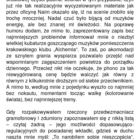
już nie tak realizacyjnie wycyzelowanym materiale jak
przez oficynę Naim okazało się, iż na scenie zrobiło się
trochę mroczniej. Nadal czuć było bijącą od muzyków
energię, ale bez znanej mi świeżości. Na poprawę
humoru dodam, że mimo to, zaprezentowany zapis bez
najmniejszych problemów informował mnie o niezbyt
wielkiej kubaturze goszczącego muzyków pomieszczenia
krakowskiego klubu „Alchemia”. To zaś, po akomodacji
ze sznytem grania wyspiarza pozwalało przejść nad
wspomnianym zagęszczeniem powietrza do porządku
dziennego. Przecież nikt nie oczekuje, że phono za tak
niewygórowaną cenę będzie walczyć jak równy z
równym z kilkukrotnie droższym od siebie przeciwnikiem.
A mimo to, według mnie z pojedynku wyszło co najmniej
bez nokautu, momentami tocząc walkę (kolorowanie
świata), bez najmniejszej tremy.
Gdy rozpakowywałem rzeczony przedwzmacniacz
gramofonowy i zdumiony zapoznawałem się z nikłą listą
– czytaj żadną – jego możliwości dopasowująco-
regulacyjnych do posiadanej wkładki, gdzieś w duchu
naszła mnie myśl: „To narobiłem sobie nieszczęścia”.