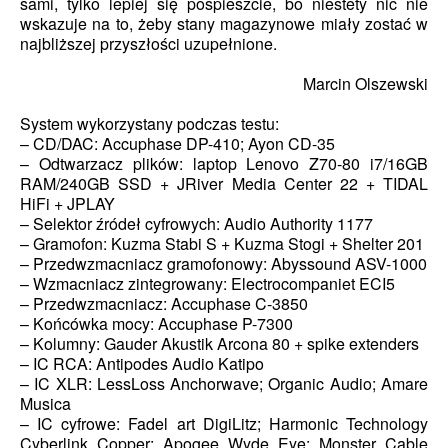
sami, tylko lepiej się pospieszcie, bo niestety nic nie
wskazuje na to, żeby stany magazynowe miały zostać w
najbliższej przyszłości uzupełnione.
Marcin Olszewski
System wykorzystany podczas testu:
– CD/DAC: Accuphase DP-410; Ayon CD-35
– Odtwarzacz plików: laptop Lenovo Z70-80 i7/16GB
RAM/240GB SSD + JRiver Media Center 22 + TIDAL
HiFi + JPLAY
– Selektor źródeł cyfrowych: Audio Authority 1177
– Gramofon: Kuzma Stabi S + Kuzma Stogi + Shelter 201
– Przedwzmacniacz gramofonowy: Abyssound ASV-1000
– Wzmacniacz zintegrowany: Electrocompaniet ECI5
– Przedwzmacniacz: Accuphase C-3850
– Końcówka mocy: Accuphase P-7300
– Kolumny: Gauder Akustik Arcona 80 + spike extenders
– IC RCA: Antipodes Audio Katipo
– IC XLR: LessLoss Anchorwave; Organic Audio; Amare
Musica
– IC cyfrowe: Fadel art DigiLitz; Harmonic Technology
Cyberlink Copper; Apogee Wyde Eye; Monster Cable