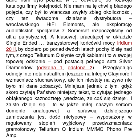
katalogu firmy kolejności. Nie mam na tę chwilę bladego
pojęcia, czy był to wtenczas zwykły zbieg okoliczności,
czy też świadome działanie dystrybutora –
wrocławskiego HiFi Elements, ale eksplorację
audiofilskich specjałów z Somerset rozpoczęliśmy od
ultra purystycznej, A klasowej, pracującej w układzie
Single Ended … tranzystorowej końcówki mocy
Iridium
20 II
, by dopiero po ponad dwóch latach pochylić się nad
tym, z czego Tellurium Q słynie czyli kablami i to w swojej
topowej odsłonie – pod postacią pełnego seta Silver
Diamondów (
odsłona 1
,
odsłona 2
). Przeglądając
odmęty internetu natrafiłem jeszcze na integrę Claymore i
wzmacniacz słuchawkowy, ale ich niestety na żywo nie
było mi dane zobaczyć. Mniejsza jednak z tym, gdyż
skoro czytają Państwo niniejszy tekst, to cytując jednego
obłąkanego kaznodzieję „wiedzcie, że coś się dzieje”. I
zaiste dzieje się i to w jakże miłej naszym sercom
domenie analogowej a sprawcą dzisiejszego
zamieszania jest dość nietypowy – wyposażony w
regulowany stopień wyjściowy przedwzmacniacz
gramofonowy Tellurium Q Iridium MM/MC Phono Pre
Amp.