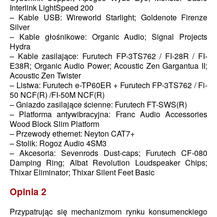
Interlink LightSpeed 200
– Kable USB: Wireworld Starlight; Goldenote Firenze
Silver
– Kable głośnikowe: Organic Audio; Signal Projects
Hydra
– Kable zasilające: Furutech FP-3TS762 / FI-28R / FI-
E38R; Organic Audio Power; Acoustic Zen Gargantua II;
Acoustic Zen Twister
– Listwa: Furutech e-TP60ER + Furutech FP-3TS762 / Fi-
50 NCF(R) /FI-50M NCF(R)
– Gniazdo zasilające ścienne: Furutech FT-SWS(R)
– Platforma antywibracyjna: Franc Audio Accessories
Wood Block Slim Platform
– Przewody ethernet: Neyton CAT7+
– Stolik: Rogoz Audio 4SM3
– Akcesoria: Sevenrods Dust-caps; Furutech CF-080
Damping Ring; Albat Revolution Loudspeaker Chips;
Thixar Eliminator; Thixar Silent Feet Basic
Opinia 2
Przypatrując się mechanizmom rynku konsumenckiego