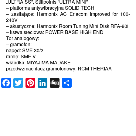
„ULTRA SS”, Stillpoints ”ULTRA MINI”
– platforma antywibracyjna SOLID TECH
– zasilające: Harmonix AC Enacom Improved for 100-
240V
– akustyczne: Harmonix Room Tuning Mini Disk RFA-80i
– listwa sieciowa: POWER BASE HIGH END
Tor analogowy:
– gramofon:
napęd: SME 30/2
ramię: SME V
wkładka: MIYAJIMA MADAKE
przedwzmacniacz gramofonowy: RCM THERIAA
Facebook
Twitter
Pinterest
LinkedIn
Digg
Share