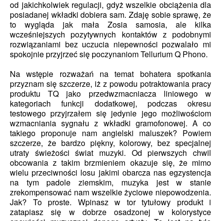
od jakichkolwiek regulacji, gdyż wszelkie obciążenia dla
posiadanej wkładki dobiera sam. Zdaję sobie sprawę, że
to wygląda jak mała Zosia samosia, ale kilka
wcześniejszych pozytywnych kontaktów z podobnymi
rozwiązaniami bez uczucia niepewności pozwalało mi
spokojnie przyjrzeć się poczynaniom Tellurium Q Phono.
Na wstępie rozważań na temat bohatera spotkania
przyznam się szczerze, iż z powodu potraktowania pracy
produktu TQ jako przedwzmacniacza liniowego w
kategoriach funkcji dodatkowej, podczas okresu
testowego przyjrzałem się jedynie jego możliwościom
wzmacniania sygnału z wkładki gramofonowej. A co
takiego proponuje nam angielski maluszek? Powiem
szczerze, że bardzo piękny, kolorowy, bez specjalnej
utraty świeżości świat muzyki. Od pierwszych chwil
obcowania z takim brzmieniem okazuje się, że mimo
wielu przeciwności losu jakimi obarcza nas egzystencja
na tym padole ziemskim, muzyka jest w stanie
zrekompensować nam wszelkie życiowe niepowodzenia.
Jak? To proste. Wpinasz w tor tytułowy produkt i
zatapiasz się w dobrze osadzonej w kolorystyce