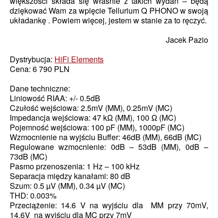
większości składa się właśnie z takich wydań – będą
dziękować Wam za wpięcie Tellurium Q PHONO w swoją
układankę . Powiem więcej, jestem w stanie za to ręczyć.
Jacek Pazio
Dystrybucja:
HiFi Elements
Cena: 6 790 PLN
Dane techniczne:
Liniowość RIAA: +/- 0.5dB
Czułość wejściowa: 2.5mV (MM), 0.25mV (MC)
Impedancja wejściowa: 47 kΩ (MM), 100 Ω (MC)
Pojemność wejściowa: 100 pF (MM), 1000pF (MC)
Wzmocnienie na wyjściu Buffer: 46dB (MM), 66dB (MC)
Regulowane wzmocnienie: 0dB – 53dB (MM), 0dB –
73dB (MC)
Pasmo przenoszenia: 1 Hz – 100 kHz
Separacja między kanałami: 80 dB
Szum: 0.5 µV (MM), 0.34 µV (MC)
THD: 0.003%
Przeciążenie: 14.6 V na wyjściu dla MM przy 70mV,
14.6V na wyjściu dla MC przy 7mV