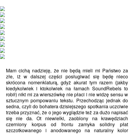
Mam cichą nadzieję, że nie będą mieli mi Państwo za
złe, iż w dalszej części posługiwać się będę nieco
skrócona nomenklaturą, gdyż akurat tym razem (jakby
kiedykolwiek i ktokolwiek na łamach SoundRebels to
robił) nikt mi za wierszówkę nie płaci i nie widzę sensu w
sztucznym pompowaniu tekstu. Przechodząc jednak do
sedna, czyli do bohatera dzisiejszego spotkania uczciwie
trzeba przyznać, że o jego wyglądzie też za dużo napisać
się nie da. Ot niewielki, zaoblony na krawędziach
czerniony korpus od frontu zamyka solidny płat
szczotkowanego i anodowanego na naturalny kolor