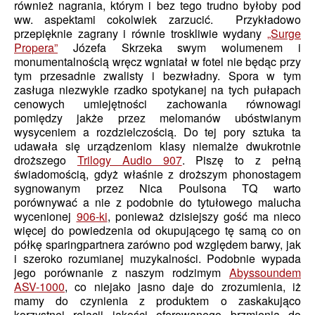
również nagrania, którym i bez tego trudno byłoby pod
ww. aspektami cokolwiek zarzucić. Przykładowo
przepięknie zagrany i równie troskliwie wydany
„Surge
Propera”
Józefa Skrzeka swym wolumenem i
monumentalnością wręcz wgniatał w fotel nie będąc przy
tym przesadnie zwalisty i bezwładny. Spora w tym
zasługa niezwykle rzadko spotykanej na tych pułapach
cenowych umiejętności zachowania równowagi
pomiędzy jakże przez melomanów ubóstwianym
wysyceniem a rozdzielczością. Do tej pory sztuka ta
udawała się urządzeniom klasy niemalże dwukrotnie
droższego
Trilogy Audio 907
. Piszę to z pełną
świadomością, gdyż właśnie z droższym phonostagem
sygnowanym przez Nica Poulsona TQ warto
porównywać a nie z podobnie do tytułowego malucha
wycenionej
906-ki
, ponieważ dzisiejszy gość ma nieco
więcej do powiedzenia od okupującego tę samą co on
półkę sparingpartnera zarówno pod względem barwy, jak
i szeroko rozumianej muzykalności. Podobnie wypada
jego porównanie z naszym rodzimym
Abyssoundem
ASV-1000
, co niejako jasno daje do zrozumienia, iż
mamy do czynienia z produktem o zaskakująco
korzystnej relacji jakości oferowanego brzmienia do