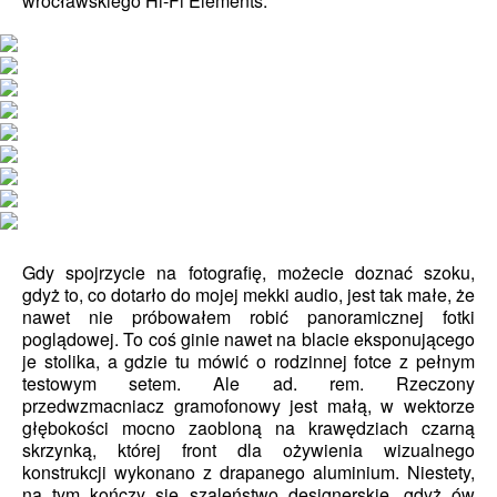
wrocławskiego Hi-Fi Elements.
Gdy spojrzycie na fotografię, możecie doznać szoku,
gdyż to, co dotarło do mojej mekki audio, jest tak małe, że
nawet nie próbowałem robić panoramicznej fotki
poglądowej. To coś ginie nawet na blacie eksponującego
je stolika, a gdzie tu mówić o rodzinnej fotce z pełnym
testowym setem. Ale ad. rem. Rzeczony
przedwzmacniacz gramofonowy jest małą, w wektorze
głębokości mocno zaobloną na krawędziach czarną
skrzynką, której front dla ożywienia wizualnego
konstrukcji wykonano z drapanego aluminium. Niestety,
na tym kończy się szaleństwo designerskie, gdyż ów