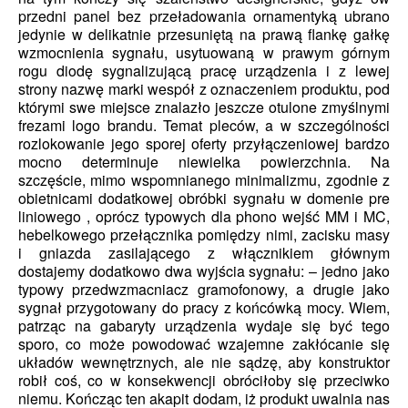
przedni panel bez przeładowania ornamentyką ubrano
jedynie w delikatnie przesuniętą na prawą flankę gałkę
wzmocnienia sygnału, usytuowaną w prawym górnym
rogu diodę sygnalizującą pracę urządzenia i z lewej
strony nazwę marki wespół z oznaczeniem produktu, pod
którymi swe miejsce znalazło jeszcze otulone zmyślnymi
frezami logo brandu. Temat pleców, a w szczególności
rozlokowanie jego sporej oferty przyłączeniowej bardzo
mocno determinuje niewielka powierzchnia. Na
szczęście, mimo wspomnianego minimalizmu, zgodnie z
obietnicami dodatkowej obróbki sygnału w domenie pre
liniowego , oprócz typowych dla phono wejść MM i MC,
hebelkowego przełącznika pomiędzy nimi, zacisku masy
i gniazda zasilającego z włącznikiem głównym
dostajemy dodatkowo dwa wyjścia sygnału: – jedno jako
typowy przedwzmacniacz gramofonowy, a drugie jako
sygnał przygotowany do pracy z końcówką mocy. Wiem,
patrząc na gabaryty urządzenia wydaje się być tego
sporo, co może powodować wzajemne zakłócanie się
układów wewnętrznych, ale nie sądzę, aby konstruktor
robił coś, co w konsekwencji obróciłoby się przeciwko
niemu. Kończąc ten akapit dodam, iż produkt uwalnia nas