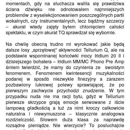
momentach, gdy na słuchacza waliła się prawdziwa
ściana dźwięku nie odnotowałem najmniejszych
problemów z wyselekcjonowaniem poszczególnych partii
wokalnych, czy instrumentalnych, lecz bądźmy szczerzy
– akurat wtedy zajęty byłem chłonięciem całości
spektaklu, w czym akurat TQ sprawdzał się wybornie.
Na chwilę obecną trudno mi wyrokować jakie będą
dalsze losy „sprzętowej” aktywności Tellurium Q, ale na
podstawie wspominanej końcówki mocy Iridium 20 II i
dzisiejszego bohatera – Iridium MM/MC Phono Pre Amp
śmiem twierdzić, że mamy do czynienia ze swoistym
fenomenem. Fenomenem kwintesencji muzykalności
podanej w sposób niezwykle finezyjny a zarazem
pozbawiony lukrowej polewy sprawiającej, że po
pierwszym zachwycie przychodzi znudzenie. W tym
przypadku nuda nie ma racji bytu, gdyż w Tellurium
pierwsze skrzypce grają emocje serwowane z iście
lampową gładkością a tuż za nimi kroczy całkowicie
naturalna i niewymuszona – klasycznie analogowa
rozdzielczość. Słowem duża klasa za naprawdę
rozsądne pieniądze. Nie wierzycie? To posłuchajcie