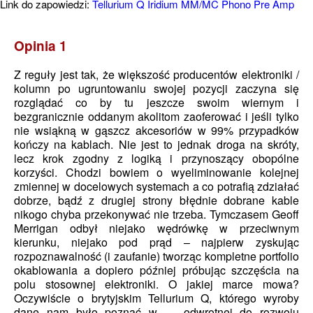
Link do zapowiedzi:
Tellurium Q Iridium MM/MC Phono Pre Amp
Opinia 1
Z reguły jest tak, że większość producentów elektroniki /
kolumn po ugruntowaniu swojej pozycji zaczyna się
rozglądać co by tu jeszcze swoim wiernym i
bezgranicznie oddanym akolitom zaoferować i jeśli tylko
nie wsiąkną w gąszcz akcesoriów w 99% przypadków
kończy na kablach. Nie jest to jednak droga na skróty,
lecz krok zgodny z logiką i przynoszący obopólne
korzyści. Chodzi bowiem o wyeliminowanie kolejnej
zmiennej w docelowych systemach a co potrafią zdziałać
dobrze, bądź z drugiej strony błędnie dobrane kable
nikogo chyba przekonywać nie trzeba. Tymczasem Geoff
Merrigan odbył niejako wędrówkę w przeciwnym
kierunku, niejako pod prąd – najpierw zyskując
rozpoznawalność (i zaufanie) tworząc kompletne portfolio
okablowania a dopiero później próbując szczęścia na
polu stosownej elektroniki. O jakiej marce mowa?
Oczywiście o brytyjskim Tellurium Q, którego wyroby
dane nam było poznać w … odwrotnej do rozwoju