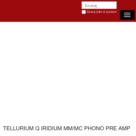
Szukaj tylko w tytułach
Togg
navi
TELLURIUM Q IRIDIUM MM/MC PHONO PRE AMP