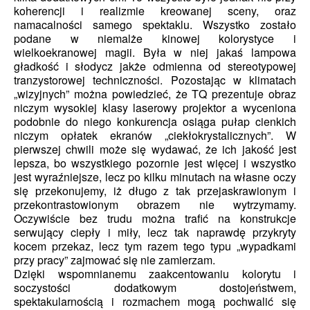
koherencji i realizmie kreowanej sceny, oraz
namacalności samego spektaklu. Wszystko zostało
podane w niemalże kinowej kolorystyce i
wielkoekranowej magii. Była w niej jakaś lampowa
gładkość i słodycz jakże odmienna od stereotypowej
tranzystorowej techniczności. Pozostając w klimatach
„wizyjnych” można powiedzieć, że TQ prezentuje obraz
niczym wysokiej klasy laserowy projektor a wyceniona
podobnie do niego konkurencja osiąga pułap cienkich
niczym opłatek ekranów „ciekłokrystalicznych”. W
pierwszej chwili może się wydawać, że ich jakość jest
lepsza, bo wszystkiego pozornie jest więcej i wszystko
jest wyraźniejsze, lecz po kilku minutach na własne oczy
się przekonujemy, iż długo z tak przejaskrawionym i
przekontrastowionym obrazem nie wytrzymamy.
Oczywiście bez trudu można trafić na konstrukcje
serwujący ciepły i miły, lecz tak naprawdę przykryty
kocem przekaz, lecz tym razem tego typu „wypadkami
przy pracy” zajmować się nie zamierzam.
Dzięki wspomnianemu zaakcentowaniu kolorytu i
soczystości dodatkowym dostojeństwem,
spektakularnością i rozmachem mogą pochwalić się