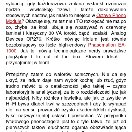
sytuacją, gdy każdorazowa zmiana wkładki oznaczać
będzie wiwisekcję trzewi i tamże dokonywanie
stosownych nastaw, jak miało to miejsce w
Octave Phono
Module
? Okazuje się, że też nie i TQ rozkręcać nie ma po
co, chyba, że ktoś lubuje się wpatrywać w czerwony
laminat i klasyczny 30 VA toroid, bądź scalaki Analog
Devices OP276. Krótko mówiąc Iridium jest równie
bezobsługowy co iście high-endowy
Phasemation EA-
1000
. Jak to mówią technologiczne nerdy prawdziwe
plug&play i to out of the box. Słowem ideał …
przynajmniej w teorii.
Przejdźmy zatem do walorów sonicznych. Nie da się
ukryć, że Iridum daje nam wybór kochaj lub rzuć, gdyż
trudno mówić tu o detaliczności jako takiej – czysto
laboratoryjnie analitycznej, za to o rozdzielczości już jak
najbardziej. Niby różnica niewielka, ale jak to zwykle w
Hi-Fi bywa diabeł tkwi w szczegółach i aby je wyłapać
nie ma sensu prowadzić czysto akademickich dyskusji,
tylko najzwyczajniej usiąść i posłuchać. W przypadku
tytułowego phonostage’a jest to o tyle łatwe, że już od
pierwszych taktów słuchacza ogarnia obezwładniająca