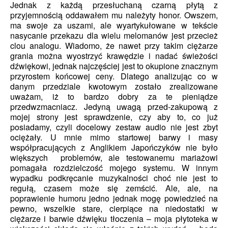
Jednak z każdą przesłuchaną czarną płytą z
przyjemnością oddawałem mu należyty honor. Owszem,
ma swoje za uszami, ale wyartykułowane w tekście
nasycanie przekazu dla wielu melomanów jest przecież
clou analogu. Wiadomo, że nawet przy takim ciężarze
grania można wyostrzyć krawędzie i nadać świeżości
dźwiękowi, jednak najczęściej jest to okupione znacznym
przyrostem końcowej ceny. Dlatego analizując co w
danym przedziale kwotowym zostało zrealizowane
uważam, iż to bardzo dobry za te pieniądze
przedwzmacniacz. Jedyną uwagą przed-zakupową z
mojej strony jest sprawdzenie, czy aby to, co już
posiadamy, czyli docelowy zestaw audio nie jest zbyt
ociężały. U mnie mimo startowej barwy i masy
współpracujących z Anglikiem Japończyków nie było
większych problemów, ale testowanemu mariażowi
pomagała rozdzielczość mojego systemu. W innym
wypadku podkręcanie muzykalności choć nie jest to
regułą, czasem może się zemścić. Ale, ale, na
poprawienie humoru jedno jednak mogę powiedzieć na
pewno, wszelkie stare, cierpiące na niedostatki w
ciężarze i barwie dźwięku tłoczenia – moja płytoteka w