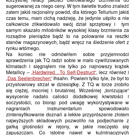
sugerowanej za niego ceny. W tym świetle trudno znaleźć
zatem jakiś racjonalny powód, dla którego Tellurium jakiś
czas temu, mam cichą nadzieję, że jedynie uśpiło a nie
całkowicie zlikwidowało swój dział sprzętowy i tym
samym skazało miłośników wysokiej klasy brzmienia za
rozsądne pieniądze bądź to na polowanie na resztki
stanów magazynowych, bądź wręcz na śledzenie ofert z
rynku wtórnego.
Na koniec nie odmówiłem sobie przyjemności
sprawdzenia jak TQ radzi sobie w mało cywilizowanych
klimatach i sięgnąłem nie tylko po najnowszy krążek
Metallicy –
„Hardwired…To Self-Destruct”
, lecz również i
„Das Seelenbrechen”
Ihsahn. Powiem tylko tyle, że był to
przysłowiowy strzał w dziesiątkę. Z TQ w torze zrobiło
się ciężej, mocniej i brutalniej. Wcześniej „tonizujące”
wysycenie nadało całości dodatkowej krwistości i
soczystości, co biorąc pod uwagę wykorzystywane w
nagraniach instrumentarium spowodowało
zintensyfikowanie doznań a lekkie przyprószenie złotem
najwyższych składowych pozwoliło na podjechanie z
gałką głośności w rejony, w jakie nieczęsto się
zapuszczam. Co istotne nawet w kulminacyjnych