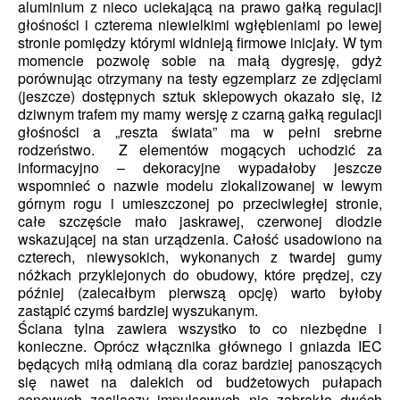
aluminium z nieco uciekającą na prawo gałką regulacji
głośności i czterema niewielkimi wgłębieniami po lewej
stronie pomiędzy którymi widnieją firmowe inicjały. W tym
momencie pozwolę sobie na małą dygresję, gdyż
porównując otrzymany na testy egzemplarz ze zdjęciami
(jeszcze) dostępnych sztuk sklepowych okazało się, iż
dziwnym trafem my mamy wersję z czarną gałką regulacji
głośności a „reszta świata” ma w pełni srebrne
rodzeństwo. Z elementów mogących uchodzić za
informacyjno – dekoracyjne wypadałoby jeszcze
wspomnieć o nazwie modelu zlokalizowanej w lewym
górnym rogu i umieszczonej po przeciwległej stronie,
całe szczęście mało jaskrawej, czerwonej diodzie
wskazującej na stan urządzenia. Całość usadowiono na
czterech, niewysokich, wykonanych z twardej gumy
nóżkach przyklejonych do obudowy, które prędzej, czy
później (zalecałbym pierwszą opcję) warto byłoby
zastąpić czymś bardziej wyszukanym.
Ściana tylna zawiera wszystko to co niezbędne i
konieczne. Oprócz włącznika głównego i gniazda IEC
będących miłą odmianą dla coraz bardziej panoszących
się nawet na dalekich od budżetowych pułapach
cenowych zasilaczy impulsowych nie zabrakło dwóch