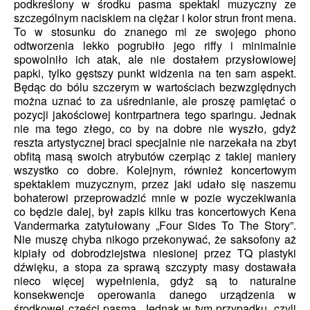
podkreślony w środku pasma spektakl muzyczny ze
szczególnym naciskiem na ciężar i kolor strun front mena.
To w stosunku do znanego mi ze swojego phono
odtworzenia lekko pogrubiło jego riffy i minimalnie
spowolniło ich atak, ale nie dostałem przysłowiowej
papki, tylko gęstszy punkt widzenia na ten sam aspekt.
Będąc do bólu szczerym w wartościach bezwzględnych
można uznać to za uśrednianie, ale proszę pamiętać o
pozycji jakościowej kontrpartnera tego sparingu. Jednak
nie ma tego złego, co by na dobre nie wyszło, gdyż
reszta artystycznej braci specjalnie nie narzekała na zbyt
obfitą masą swoich atrybutów czerpiąc z takiej maniery
wszystko co dobre. Kolejnym, również koncertowym
spektaklem muzycznym, przez jaki udało się naszemu
bohaterowi przeprowadzić mnie w pozie wyczekiwania
co będzie dalej, był zapis kilku tras koncertowych Kena
Vandermarka zatytułowany „Four Sides To The Story”.
Nie muszę chyba nikogo przekonywać, że saksofony aż
kipiały od dobrodziejstwa niesionej przez TQ plastyki
dźwięku, a stopa za sprawą szczypty masy dostawała
nieco więcej wypełnienia, gdyż są to naturalne
konsekwencje operowania danego urządzenia w
środkowej części pasma. Jednak w tym przypadku, czyli