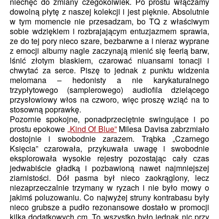
niechęć do zmiany czegokolwiek. Po prostu włączamy
dowolną płytę z naszej kolekcji i jest pięknie. Absolutnie
w tym momencie nie przesadzam, bo TQ z właściwym
sobie wdziękiem i rozbrajającym entuzjazmem sprawia,
ze do tej pory nieco szare, bezbarwne a i nieraz wyprane
z emocji albumy nagle zaczynają mienić się feerią barw,
lśnić złotym blaskiem, czarować niuansami tonacji i
chwytać za serce. Piszę to jednak z punktu widzenia
melomana – hedonisty a nie karykaturalnego
trzypłytowego (samplerowego) audiofila dzielącego
przysłowiowy włos na czworo, więc proszę wziąć na to
stosowną poprawkę.
Pozornie spokojne, ponadprzeciętnie swingujące i po
prostu epokowe
„Kind Of Blue”
Milesa Davisa zabrzmiało
dostojnie i swobodnie zarazem. Trąbka „Czarnego
Księcia” czarowała, przykuwała uwagę i swobodnie
eksplorowała wysokie rejestry pozostając cały czas
jedwabiście gładką i pozbawioną nawet najmniejszej
ziarnistości. Dół pasma był nieco zaokrąglony, lecz
niezaprzeczalnie trzymany w ryzach i nie było mowy o
jakimś poluzowaniu. Co najwyżej struny kontrabasu były
nieco grubsze a pudło rezonansowe dostało w promocji
kilka dodatkowych cm. To wszystko było jednak nic przy