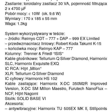
Zasilanie: toroidalny zasilacz 30 VA, pojemność filtrująca
2 x 4700 µF
Pobór mocy: < 10W (ok. 9.6 W)
Wymiary : 170 x 185 x 55 mm
Waga: 1.3kg
System wykorzystywany w teście:
– źródło: Reimyo CDT – 777 + DAP – 999 EX Limited
– przedwzmacniacz liniowy: Robert Koda Takumi K-15
– końcówka mocy: Reimyo KAP – 777
Kolumny: Trenner & Friedl “ISIS”
Kable głośnikowe: Tellurium Q Silver Diamond, Harmonix
SLC, Harmonix Exquisite EXQ
IC RCA: Hijri „Milon”
XLR: Tellurium Q Silver Diamond
IC cyfrowy: Harmonix HS 102
Kable zasilające: Harmonix X-DC 350M2R Improved
Version, X-DC SM Milion Maestro, Furutech NanoFlux –
NCF, Hijiri Nagomi
Stolik: SOLID BASE VI
Akcesoria:
– antywibracyjne: Harmonix TU 505EX MK II, Stillpoints