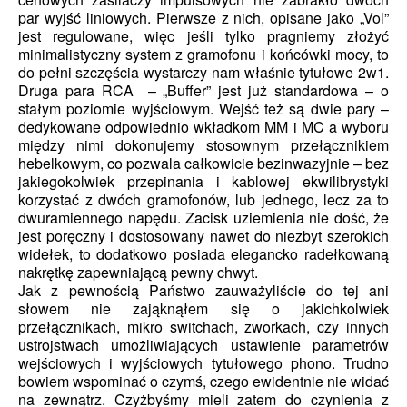
par wyjść liniowych. Pierwsze z nich, opisane jako „Vol”
jest regulowane, więc jeśli tylko pragniemy złożyć
minimalistyczny system z gramofonu i końcówki mocy, to
do pełni szczęścia wystarczy nam właśnie tytułowe 2w1.
Druga para RCA – „Buffer” jest już standardowa – o
stałym poziomie wyjściowym. Wejść też są dwie pary –
dedykowane odpowiednio wkładkom MM i MC a wyboru
między nimi dokonujemy stosownym przełącznikiem
hebelkowym, co pozwala całkowicie bezinwazyjnie – bez
jakiegokolwiek przepinania i kablowej ekwilibrystyki
korzystać z dwóch gramofonów, lub jednego, lecz za to
dwuramiennego napędu. Zacisk uziemienia nie dość, że
jest poręczny i dostosowany nawet do niezbyt szerokich
widełek, to dodatkowo posiada elegancko radełkowaną
nakrętkę zapewniającą pewny chwyt.
Jak z pewnością Państwo zauważyliście do tej ani
słowem nie zająknąłem się o jakichkolwiek
przełącznikach, mikro switchach, zworkach, czy innych
ustrojstwach umożliwiających ustawienie parametrów
wejściowych i wyjściowych tytułowego phono. Trudno
bowiem wspominać o czymś, czego ewidentnie nie widać
na zewnątrz. Czyżbyśmy mieli zatem do czynienia z