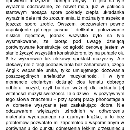
opowieści muzycznej danego artysty. To jest na tyle
wyraźnie odczuwalne, że nawet moja, już w pakiecie
startowym niosąca spore pokłady ciepła układanka
wyraźnie dała mi do zrozumienia, iż można tym aspekcie
jeszcze sporo zrobić. Owszem, odczuwałem pewne
uspokojenie górnego pasma i delikatne poluzowanie
niskich rejestrów, jednak wszystko było na tyle
wysmakowane, że biorąc pod uwagę dzielącą
porównywane konstrukcje odległość cenową jestem w
stanie życzyć wszystkim konstruktorom, by na pułapie ok.
6 kz wykreować tak ciekawy spektakl muzyczny. Ale
ciekawy nie z racji podbarwiania bez zahamowań, czego
Anglik wspaniale unika, tylko umiejętnego dozowania
poszczególnych artefaktów muzykalności. I w tym
momencie chciałbym dotknąć clou tematu dobrego
odbioru muzyki, czyli bardzo ważnej dla oddania jej
witalności muzyki świeżości. Ta o dziwo – w pozytywnym
tego słowa znaczeniu – przy sporej pracy phonostage’a
w domenie wysycania jest zaskakująco dobra. Nie
odczuwałem większych uśrednień w odtworzeniu
materiału wydrapanego na czarnym krążku, a to bez
problemów pozwalało mi zapomnieć o wspomnianym w
porównaniu do punktu odniesienia lekkim przesunięciu