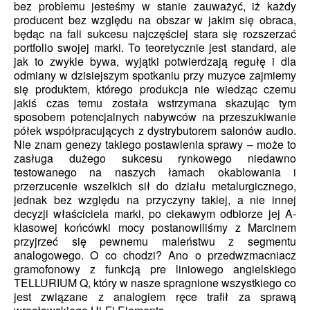
bez problemu jesteśmy w stanie zauważyć, iż każdy
producent bez względu na obszar w jakim się obraca,
będąc na fali sukcesu najczęściej stara się rozszerzać
portfolio swojej marki. To teoretycznie jest standard, ale
jak to zwykle bywa, wyjątki potwierdzają regułę i dla
odmiany w dzisiejszym spotkaniu przy muzyce zajmiemy
się produktem, którego produkcja nie wiedząc czemu
jakiś czas temu została wstrzymana skazując tym
sposobem potencjalnych nabywców na przeszukiwanie
półek współpracujących z dystrybutorem salonów audio.
Nie znam genezy takiego postawienia sprawy – może to
zasługa dużego sukcesu rynkowego niedawno
testowanego na naszych łamach okablowania i
przerzucenie wszelkich sił do działu metalurgicznego,
jednak bez względu na przyczyny takiej, a nie innej
decyzji właściciela marki, po ciekawym odbiorze jej A-
klasowej końcówki mocy postanowiliśmy z Marcinem
przyjrzeć się pewnemu maleństwu z segmentu
analogowego. O co chodzi? Ano o przedwzmacniacz
gramofonowy z funkcją pre liniowego angielskiego
TELLURIUM Q, który w nasze spragnione wszystkiego co
jest związane z analogiem ręce trafił za sprawą