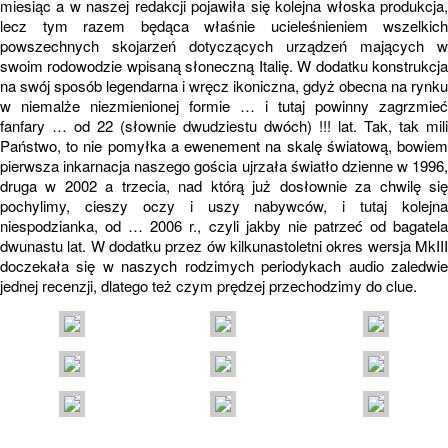
miesiąc a w naszej redakcji pojawiła się kolejna włoska produkcja,
lecz tym razem będąca właśnie ucieleśnieniem wszelkich
powszechnych skojarzeń dotyczących urządzeń mających w
swoim rodowodzie wpisaną słoneczną Italię. W dodatku konstrukcja
na swój sposób legendarna i wręcz ikoniczna, gdyż obecna na rynku
w niemalże niezmienionej formie … i tutaj powinny zagrzmieć
fanfary … od 22 (słownie dwudziestu dwóch) !!! lat. Tak, tak mili
Państwo, to nie pomyłka a ewenement na skalę światową, bowiem
pierwsza inkarnacja naszego gościa ujrzała światło dzienne w 1996,
druga w 2002 a trzecia, nad którą już dosłownie za chwilę się
pochylimy, cieszy oczy i uszy nabywców, i tutaj kolejna
niespodzianka, od … 2006 r., czyli jakby nie patrzeć od bagatela
dwunastu lat. W dodatku przez ów kilkunastoletni okres wersja MkIII
doczekała się w naszych rodzimych periodykach audio zaledwie
jednej recenzji, dlatego też czym prędzej przechodzimy do clue.