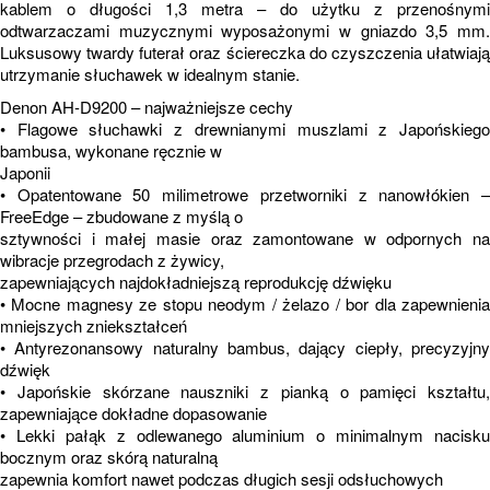
kablem o długości 1,3 metra – do użytku z przenośnymi
odtwarzaczami muzycznymi wyposażonymi w gniazdo 3,5 mm.
Luksusowy twardy futerał oraz ściereczka do czyszczenia ułatwiają
utrzymanie słuchawek w idealnym stanie.
Denon AH-D9200 – najważniejsze cechy
• Flagowe słuchawki z drewnianymi muszlami z Japońskiego
bambusa, wykonane ręcznie w
Japonii
• Opatentowane 50 milimetrowe przetworniki z nanowłókien –
FreeEdge – zbudowane z myślą o
sztywności i małej masie oraz zamontowane w odpornych na
wibracje przegrodach z żywicy,
zapewniających najdokładniejszą reprodukcję dźwięku
• Mocne magnesy ze stopu neodym / żelazo / bor dla zapewnienia
mniejszych zniekształceń
• Antyrezonansowy naturalny bambus, dający ciepły, precyzyjny
dźwięk
• Japońskie skórzane nauszniki z pianką o pamięci kształtu,
zapewniające dokładne dopasowanie
• Lekki pałąk z odlewanego aluminium o minimalnym nacisku
bocznym oraz skórą naturalną
zapewnia komfort nawet podczas długich sesji odsłuchowych