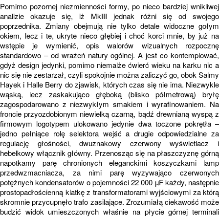
Pomimo pozornej niezmienności formy, po nieco bardziej wnikliwej
analizie okazuje się, iż MkIII jednak różni się od swojego
poprzednika. Zmiany obejmują nie tylko detale widoczne gołym
okiem, lecz i te, ukryte nieco głębiej i choć korci mnie, by już na
wstępie je wymienić, opis walorów wizualnych rozpocznę
standardowo – od wrażeń natury ogólnej. A jest co kontemplować,
gdyż design jedynki, pomimo niemalże ćwierć wieku na karku nic a
nic się nie zestarzał, czyli spokojnie można zaliczyć go, obok Salmy
Hayek i Halle Berry do zjawisk, których czas się nie ima. Niezwykle
wąską, lecz zaskakująco głęboką (blisko półmetrową) bryłę
zagospodarowano z niezwykłym smakiem i wyrafinowaniem. Na
froncie przyozdobionym niewielką czarną, bądź drewnianą wyspą z
firmowym logotypem ulokowano jedynie dwa toczone pokrętła –
jedno pełniące rolę selektora wejść a drugie odpowiedzialne za
regulację głośności, dwuznakowy czerwony wyświetlacz i
hebelkowy włącznik główny. Przenosząc się na płaszczyznę górną
napotkamy parę chronionych eleganckimi koszyczkami lamp
przedwzmacniacza, za nimi parę wyzywająco czerwonych
potężnych kondensatorów o pojemności 22 000 µF każdy, następnie
prostopadłościenną klatkę z transformatorami wyjściowymi za którą
skromnie przycupnęło trafo zasilające. Zrozumiałą ciekawość może
budzić widok umieszczonych właśnie na płycie górnej terminali