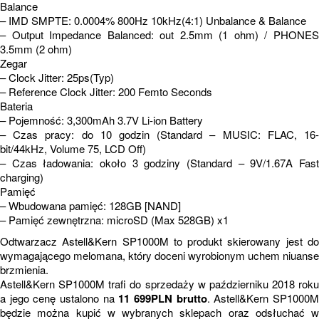
Balance
– IMD SMPTE: 0.0004% 800Hz 10kHz(4:1) Unbalance & Balance
– Output Impedance Balanced: out 2.5mm (1 ohm) / PHONES
3.5mm (2 ohm)
Zegar
– Clock Jitter: 25ps(Typ)
– Reference Clock Jitter: 200 Femto Seconds
Bateria
– Pojemność: 3,300mAh 3.7V Li-ion Battery
– Czas pracy: do 10 godzin (Standard – MUSIC: FLAC, 16-
bit/44kHz, Volume 75, LCD Off)
– Czas ładowania: około 3 godziny (Standard – 9V/1.67A Fast
charging)
Pamięć
– Wbudowana pamięć: 128GB [NAND]
– Pamięć zewnętrzna: microSD (Max 528GB) x1
Odtwarzacz Astell&Kern SP1000M to produkt skierowany jest do
wymagającego melomana, który doceni wyrobionym uchem niuanse
brzmienia.
Astell&Kern SP1000M trafi do sprzedaży w październiku 2018 roku
a jego cenę ustalono na
11 699PLN brutto
. Astell&Kern SP1000
będzie można kupić w wybranych sklepach oraz odsłuchać w