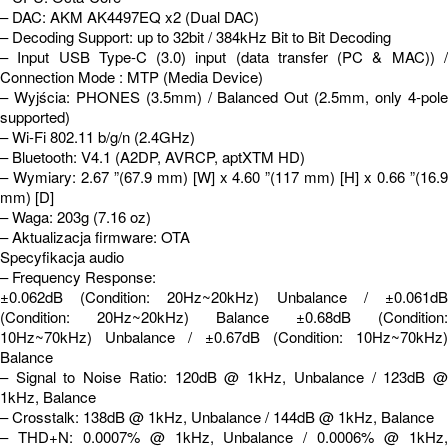
– DAC: AKM AK4497EQ x2 (Dual DAC)
– Decoding Support: up to 32bit / 384kHz Bit to Bit Decoding
– Input USB Type-C (3.0) input (data transfer (PC & MAC)) /
Connection Mode : MTP (Media Device)
– Wyjścia: PHONES (3.5mm) / Balanced Out (2.5mm, only 4-pole
supported)
– Wi-Fi 802.11 b/g/n (2.4GHz)
– Bluetooth: V4.1 (A2DP, AVRCP, aptXTM HD)
– Wymiary: 2.67 ”(67.9 mm) [W] x 4.60 ”(117 mm) [H] x 0.66 ”(16.9
mm) [D]
– Waga: 203g (7.16 oz)
– Aktualizacja firmware: OTA
Specyfikacja audio
– Frequency Response:
±0.062dB (Condition: 20Hz~20kHz) Unbalance / ±0.061dB
(Condition: 20Hz~20kHz) Balance ±0.68dB (Condition:
10Hz~70kHz) Unbalance / ±0.67dB (Condition: 10Hz~70kHz)
Balance
– Signal to Noise Ratio: 120dB @ 1kHz, Unbalance / 123dB @
1kHz, Balance
– Crosstalk: 138dB @ 1kHz, Unbalance / 144dB @ 1kHz, Balance
– THD+N: 0.0007% @ 1kHz, Unbalance / 0.0006% @ 1kHz,