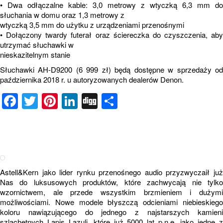
• Dwa odłączalne kable: 3,0 metrowy z wtyczką 6,3 mm do
słuchania w domu oraz 1,3 metrowy z
wtyczką 3,5 mm do użytku z urządzeniami przenośnymi
• Dołączony twardy futerał oraz ściereczka do czyszczenia, aby
utrzymać słuchawki w
nieskazitelnym stanie
Słuchawki AH-D9200 (6 999 zł) będą dostępne w sprzedaży od
października 2018 r. u autoryzowanych dealerów Denon.
Facebook
Twitter
Pinterest
LinkedIn
Digg
Share
Astell&Kern jako lider rynku przenośnego audio przyzwyczaił już
Nas do luksusowych produktów, które zachwycają nie tylko
wzornictwem, ale przede wszystkim brzmieniem i dużymi
możliwościami. Nowe modele błyszczą odcieniami niebieskiego
koloru nawiązującego do jednego z najstarszych kamieni
szlachetnych Lapis Lazuli, które już 5000 lat p.n.e. jako jedne z