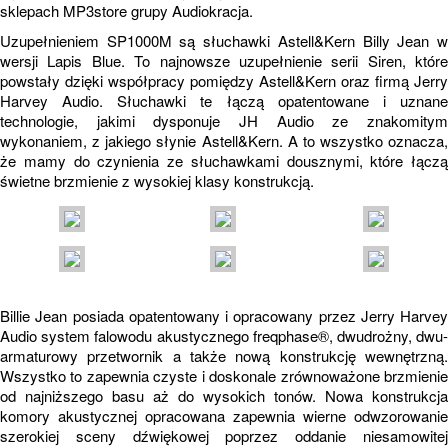
sklepach MP3store grupy Audiokracja.
Uzupełnieniem SP1000M są słuchawki Astell&Kern Billy Jean w
wersji Lapis Blue. To najnowsze uzupełnienie serii Siren, które
powstały dzięki współpracy pomiędzy Astell&Kern oraz firmą Jerry
Harvey Audio. Słuchawki te łączą opatentowane i uznane
technologie, jakimi dysponuje JH Audio ze znakomitym
wykonaniem, z jakiego słynie Astell&Kern. A to wszystko oznacza,
że mamy do czynienia ze słuchawkami dousznymi, które łączą
świetne brzmienie z wysokiej klasy konstrukcją.
Billie Jean posiada opatentowany i opracowany przez Jerry Harvey
Audio system falowodu akustycznego freqphase®, dwudrożny, dwu-
armaturowy przetwornik a także nową konstrukcję wewnętrzną.
Wszystko to zapewnia czyste i doskonale zrównoważone brzmienie
od najniższego basu aż do wysokich tonów. Nowa konstrukcja
komory akustycznej opracowana zapewnia wierne odwzorowanie
szerokiej sceny dźwiękowej poprzez oddanie niesamowitej