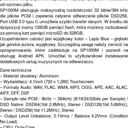
od rozmiaru pliku.
SP1000M obsługuje maksymalną rozdzielczość 32 bitów/384 kHz
dla plików PCM i zapewnia natywne odtwarzanie plików DSD256.
Port USB 3.0 typu C umożliwia szybki transfer danych. W środku do
dyspozycji mamy 128GB pamięci flash, która możemy rozbudować
za pomocą kart pamięci microSD do 528GB.
Uzupełnieniem całości jest wyjątkowy kolor – Lapis Blue – głęboki
jak górskie jeziora, wyjątkowy. Szczególną uwagę należy zwrócić na
oprogramowanie, które zadebiutuje na SP1000M i pozwoli na
obsługę Android APK. Umożliwi to użytkownikowi instalowanie
dodatkowych usług muzycznych na odtwarzaczu.
Dane techniczne
– Materiał obudowy: Aluminium
– Wyświetlacz: 4.1inch (720 x 1,280) Touchscreen
– Formaty Audio: WAV, FLAC, WMA, MP3, OGG, APE, AAC, ALAC,
AIFF, DFF, DSF
– Sample rate PCM : 8kHz ~ 384kHz (8/16/24/32bits per Sample) /
DSD Native: DSD64(1bit 2.8MHz), Stereo / DSD128(1bit 5.6MHz),
Stereo / DSD256(1bit 11.2MHz), Stereo
– Output Level Unbalance: 2.1Vrms / Balance 4.2Vrms (Condition
No Load)
– CPU: Octa-Core