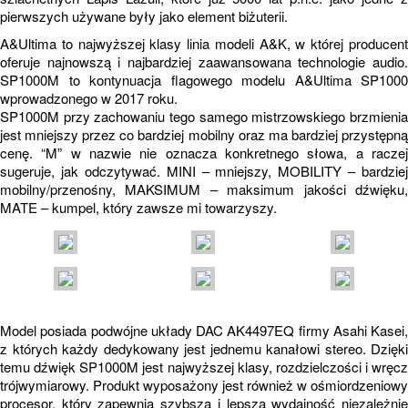
pierwszych używane były jako element biżuterii.
A&Ultima to najwyższej klasy linia modeli A&K, w której producent
oferuje najnowszą i najbardziej zaawansowana technologie audio.
SP1000M to kontynuacja flagowego modelu A&Ultima SP1000
wprowadzonego w 2017 roku.
SP1000M przy zachowaniu tego samego mistrzowskiego brzmienia
jest mniejszy przez co bardziej mobilny oraz ma bardziej przystępną
cenę. “M” w nazwie nie oznacza konkretnego słowa, a raczej
sugeruje, jak odczytywać. MINI – mniejszy, MOBILITY – bardziej
mobilny/przenośny, MAKSIMUM – maksimum jakości dźwięku,
MATE – kumpel, który zawsze mi towarzyszy.
Model posiada podwójne układy DAC AK4497EQ firmy Asahi Kasei,
z których każdy dedykowany jest jednemu kanałowi stereo. Dzięki
temu dźwięk SP1000M jest najwyższej klasy, rozdzielczości i wręcz
trójwymiarowy. Produkt wyposażony jest również w ośmiordzeniowy
procesor, który zapewnia szybszą i lepszą wydajność niezależnie