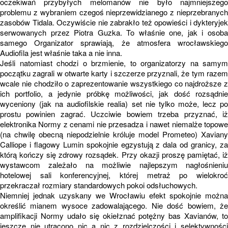
oczekiwań przybyłych melomanów nie było najmniejszego
problemu z wybraniem czegoś nieprzewidzianego z nieprzebranych
zasobów Tidala. Oczywiście nie zabrakło też opowieści i dykteryjek
serwowanych przez Piotra Guzka. To właśnie one, jak i osoba
samego Organizator sprawiają, że atmosfera wrocławskiego
Audiofila jest właśnie taka a nie inna.
Jeśli natomiast chodzi o brzmienie, to organizatorzy na samym
początku zagrali w otwarte karty i szczerze przyznali, że tym razem
wcale nie chodziło o zaprezentowanie wszystkiego co najdroższe z
ich portfolio, a jedynie próbkę możliwości, jak dość rozsądnie
wyceniony (jak na audiofilskie realia) set nie tylko może, lecz po
prostu powinien zagrać. Uczciwie bowiem trzeba przyznać, iż
elektronika Normy z cenami nie przesadza i nawet niemalże topowe
(na chwilę obecną niepodzielnie króluje model Prometeo) Xaviany
Calliope i flagowy Lumin spokojnie egzystują z dala od granicy, za
którą kończy się zdrowy rozsądek. Przy okazji proszę pamiętać, iż
wystawcom zależało na możliwie najlepszym nagłośnieniu
hotelowej sali konferencyjnej, której metraż po wielokroć
przekraczał rozmiary standardowych pokoi odsłuchowych.
Niemniej jednak uzyskany we Wrocławiu efekt spokojnie można
określić mianem wysoce zadowalającego. Nie dość bowiem, że
amplifikacji Normy udało się okiełznać potężny bas Xavianów, to
jeszcze nie utracono nic a nic z rozdzielczości i selektywności