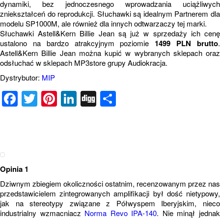
dynamiki, bez jednoczesnego wprowadzania uciążliwych
zniekształceń do reprodukcji. Słuchawki są idealnym Partnerem dla
modelu SP1000M, ale również dla innych odtwarzaczy tej marki.
Słuchawki Astell&Kern Billie Jean są już w sprzedaży ich cenę
ustalono na bardzo atrakcyjnym poziomie
1499 PLN brutto
Astell&Kern Billie Jean można kupić w wybranych sklepach oraz
odsłuchać w sklepach MP3store grupy Audiokracja.
Dystrybutor:
MIP
Facebook
Twitter
Pinterest
LinkedIn
Digg
Share
Opinia 1
Dziwnym zbiegiem okoliczności ostatnim, recenzowanym przez nas
przedstawicielem zintegrowanych amplifikacji był dość nietypowy,
jak na stereotypy związane z Półwyspem Iberyjskim, nieco
industrialny wzmacniacz
Norma Revo IPA-140
. Nie minął jedna