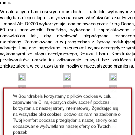
ruchu.
W naturalnych bambusowych muszlach – materiale wybranym ze
względu na jego ciepłe, antyrezonansowe właściwości akustyczne
– model AH-D9200 wykorzystuje, opatentowane przez firmę Denon,
50 mm przetworniki FreeEdge, wykonane i zaprojektowane z
nanowłókien tak, aby niwelować niepożądane rezonanse
membrany. Zamontowano je w przegrodach z żywicy redukującej
wibracje i są one napędzane magnesami wysokoenergetycznymi
wykonanymi ze stopu neodymowego, żelaza i boru. Konstrukcja
przetworników ułatwia im odtwarzanie muzyki bez zakłóceń i
zniekształceń, w celu uzyskania możliwie najczystszego brzmienia.
W Soundrebels korzystamy z plików cookies w celu
zapewnienia Ci najlepszych doświadczeń podczas
korzystania z naszej strony internetowej. Zgadzając się
na wszystkie pliki cookies, pozwolisz nam na zadbanie o
Twój komfort podczas przeglądania naszej strony oraz
dopasowanie wyświetlania naszej oferty do Twoich
potrzeb.