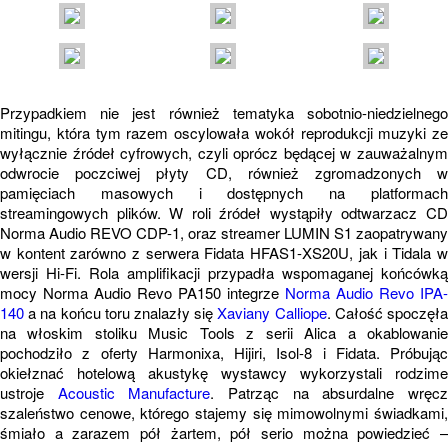
Przypadkiem nie jest również tematyka sobotnio-niedzielnego
mitingu, która tym razem oscylowała wokół reprodukcji muzyki ze
wyłącznie źródeł cyfrowych, czyli oprócz będącej w zauważalnym
odwrocie poczciwej płyty CD, również zgromadzonych w
pamięciach masowych i dostępnych na platformach
streamingowych plików. W roli źródeł wystąpiły odtwarzacz CD
Norma Audio REVO CDP-1, oraz streamer LUMIN S1 zaopatrywany
w kontent zarówno z serwera Fidata HFAS1-XS20U, jak i Tidala w
wersji Hi-Fi. Rola amplifikacji przypadła wspomaganej końcówką
mocy Norma Audio Revo PA150 integrze
Norma Audio Revo IPA-
140
a na końcu toru znalazły się
Xaviany Calliope
. Całość spoczęł
na włoskim stoliku Music Tools z serii Alica a okablowanie
pochodziło z oferty Harmonixa, Hijiri, Isol-8 i Fidata. Próbując
okiełznać hotelową akustykę wystawcy wykorzystali rodzime
ustroje
Acoustic Manufacture
. Patrząc na absurdalne wręc
szaleństwo cenowe, którego stajemy się mimowolnymi świadkami,
śmiało a zarazem pół żartem, pół serio można powiedzieć –