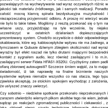
pozwalających na wychwytywanie nad wyraz oczywistych różnic w
jakości tak materiału źródłowego, jak i samych realizacji. Ponadto
całość mocną klamrą spinała bezdyskusyjna muzykalność i
niezaprzeczalną przyjemność odbioru. A proszę mi wierzyć wcale
nie było to takie łatwe. Mogliśmy z resztą przekonać się o tym na
własne uszy, przyjeżdżając na tyle wcześnie, by niejako
uczestniczyć w ostatnich działaniach dopieszczających
prezentowany system. Chodziło oczywiście o dobór odpowiedniego
okablowania, które wg. kablosceptyków wpływu nie ma żadnego, a
tymczasem w Qubusie dziwnym zbiegiem okoliczności nad wyraz
wyraźny był efekt roszad nie tylko drutami mającymi bezpośredni
kontakt z sygnałem audio, lecz również zasilającymi i to m.in.
zasilającymi serwer Fidata HFAS1-XS20U. Czyżbyśmy zatem padli
ofiarą zbiorowej autosugestii? Szczerze śmiem wątpić, za to mając
świadomość, iż tak naprawdę na finalne brzmienie naszych
systemów wpływa niemalże wszystko co nas otacza, tego typu
zjawiska akceptuję, ze stoickim spokojem wychodząc z założenia,
że usłyszeć znaczy uwierzyć.
Czy sobotnio – niedzielne spotkanie przekonało nieprzekonanych i
zarazem utwierdziło wiernych plikom akolitów tego nie wiem, jednak
sądząc po reakcjach zgromadzonej publiczności i ciekawości , z
jaką chłonęli nieraz czysto techniczne informacje dotyczące