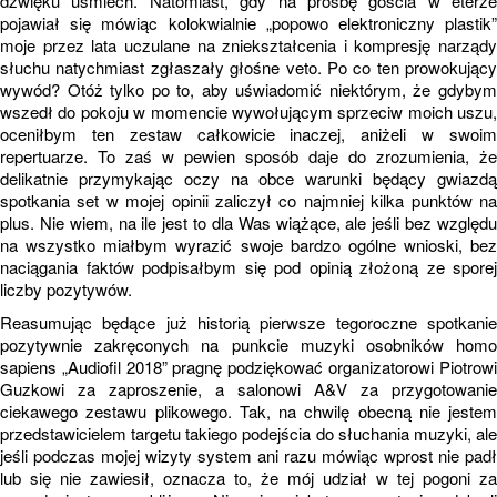
dźwięku uśmiech. Natomiast, gdy na prośbę gościa w eterze
pojawiał się mówiąc kolokwialnie „popowo elektroniczny plastik”
moje przez lata uczulane na zniekształcenia i kompresję narządy
słuchu natychmiast zgłaszały głośne veto. Po co ten prowokujący
wywód? Otóż tylko po to, aby uświadomić niektórym, że gdybym
wszedł do pokoju w momencie wywołującym sprzeciw moich uszu,
oceniłbym ten zestaw całkowicie inaczej, aniżeli w swoim
repertuarze. To zaś w pewien sposób daje do zrozumienia, że
delikatnie przymykając oczy na obce warunki będący gwiazdą
spotkania set w mojej opinii zaliczył co najmniej kilka punktów na
plus. Nie wiem, na ile jest to dla Was wiążące, ale jeśli bez względu
na wszystko miałbym wyrazić swoje bardzo ogólne wnioski, bez
naciągania faktów podpisałbym się pod opinią złożoną ze sporej
liczby pozytywów.
Reasumując będące już historią pierwsze tegoroczne spotkanie
pozytywnie zakręconych na punkcie muzyki osobników homo
sapiens „Audiofil 2018” pragnę podziękować organizatorowi Piotrowi
Guzkowi za zaproszenie, a salonowi A&V za przygotowanie
ciekawego zestawu plikowego. Tak, na chwilę obecną nie jestem
przedstawicielem targetu takiego podejścia do słuchania muzyki, ale
jeśli podczas mojej wizyty system ani razu mówiąc wprost nie padł
lub się nie zawiesił, oznacza to, że mój udział w tej pogoni za