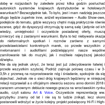
dobę w rozjazdach by zaledwie przez kilka godzin posłuchać
autorskich systemów krajowych dystrybutorów w hotelowych
warunkach? Bezwzględnie tak. To było, jest i mam nadzieję jeszcze
długo będzie zupełnie inne, aniżeli wystawowe – Audio Show-owe,
podejście do tematu, gdzie wszyscy chętni mają praktycznie równie
szanse, gdyż do dyspozycji otrzymują tę samą salę i jedynie od ich
wiedzy, umiejętności i oczywiście posiadanej oferty, muszą
zmierzyć się z zastanymi warunkami. Była to też niebywała okazja
do nieformalnych spotkań i rozmów zarówno z samymi
przedstawicielami konkretnych marek, co przede wszystkim z
melomanami i audiofilami podzielającymi nasze wspólne
zamiłowanie tak do muzyki, jak i możliwie najwyższej jakości
dźwięku.
Nie da się jednak ukryć, że teraz jest już zdecydowanie łatwiej i
przede wszystkim szybciej. Podróż zajmuje połowę czasu i w 3-
3,5h z przerwą na rozprostowanie nóg i śniadanie, spokojnie da się
dojechać. Jednak nie o sieci dróg krajowych będziemy w niniejszej
relacji rozprawiali a o oficjalnym otwarciu sezonu anno domini 2018 i
zarazem umownym debiucie nowego gracza na wrocławskim rynku
audio, czyli salonu
Art & Voice
. Oczywiście reprezentację ww.
przybytku znamy od lat i nie są to ludzie znikąd, lecz skoro
postanowili wdrożyć w życie kolejny projekt poświęcony Hi-Fi i High-