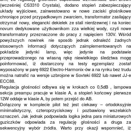
(wcześniej CS3310 Crystala), dodano stopień zabezpieczający
układy wyjściowe, zainwestowano w nowe zaciski głośnikowe
chroniące przed przypadkowym zwarciem, transformator zasilający
otrzymał nowy, elegancki dekielek ze stali nierdzewnej i na koniec
novum dedykowane użytkownikom zza wielkiej wody, czyli nowe
transformatory przeznaczone do pracy z napięciem 130V. Wśród
powyższych nowinek nie sposób jednak odnaleźć żadnych
stosownych informacji dotyczących zaimplementowanych na
pokładzie jedynki lamp, więc jedynie na podstawie
przeprowadzonego na własną rękę niewielkiego śledztwa mogę
poinformować, iż dostarczony na testy egzemplarz został
wyposażony w parę 6922 Electro-Harmonix-ów a na rynku bez trudu
można natrafić na wersje uzbrojone w Sovteki 6922 lub nawet JJ-e
ECC88.
Regulacja głośności odbywa się w krokach co 0,5dB , lampowa
sekcja preampu pracuje w klasie A, a stopień końcowy pierwsze
12W oddaje w klasie A, by potem przejść do AB.
Dołączony w komplecie pilot też jest ciekawy – ortodoksyjnie
minimalistyczny, czteroprzyciskowy i pozbawiony wszelakich
oznaczeń. Jak jednak podpowiada logika jedna para miniaturowych
guziczków odpowiada za regulację głośności a druga za
sekwencyjny wybór źródła. Warto przy okazji wspomnieć, iż