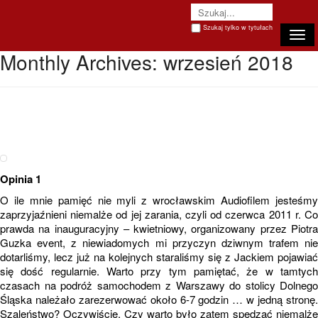
Szukaj tylko w tytułach
Togg
Monthly Archives:
wrzesień 2018
Opinia 1
O ile mnie pamięć nie myli z wrocławskim Audiofilem jesteśmy
zaprzyjaźnieni niemalże od jej zarania, czyli od czerwca 2011 r. Co
prawda na inauguracyjny – kwietniowy, organizowany przez Piotra
Guzka event, z niewiadomych mi przyczyn dziwnym trafem nie
dotarliśmy, lecz już na kolejnych staraliśmy się z Jackiem pojawiać
się dość regularnie. Warto przy tym pamiętać, że w tamtych
czasach na podróż samochodem z Warszawy do stolicy Dolnego
Śląska należało zarezerwować około 6-7 godzin … w jedną stronę.
Szaleństwo? Oczywiście. Czy warto było zatem spędzać niemalże