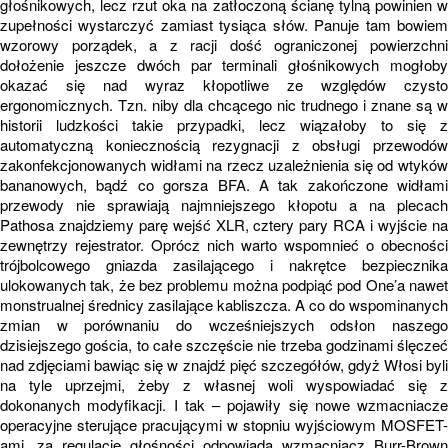
głośnikowych, lecz rzut oka na zatłoczoną ścianę tylną powinien w
zupełności wystarczyć zamiast tysiąca słów. Panuje tam bowiem
wzorowy porządek, a z racji dość ograniczonej powierzchni
dołożenie jeszcze dwóch par terminali głośnikowych mogłoby
okazać się nad wyraz kłopotliwe ze względów czysto
ergonomicznych. Tzn. niby dla chcącego nic trudnego i znane są w
historii ludzkości takie przypadki, lecz wiązałoby to się z
automatyczną koniecznością rezygnacji z obsługi przewodów
zakonfekcjonowanych widłami na rzecz uzależnienia się od wtyków
bananowych, bądź co gorsza BFA. A tak zakończone widłami
przewody nie sprawiają najmniejszego kłopotu a na plecach
Pathosa znajdziemy parę wejść XLR, cztery pary RCA i wyjście na
zewnętrzy rejestrator. Oprócz nich warto wspomnieć o obecności
trójbolcowego gniazda zasilającego i nakrętce bezpiecznika
ulokowanych tak, że bez problemu można podpiąć pod One’a nawet
monstrualnej średnicy zasilające kabliszcza. A co do wspominanych
zmian w porównaniu do wcześniejszych odsłon naszego
dzisiejszego gościa, to całe szczęście nie trzeba godzinami ślęczeć
nad zdjęciami bawiąc się w znajdź pięć szczegółów, gdyż Włosi byli
na tyle uprzejmi, żeby z własnej woli wyspowiadać się z
dokonanych modyfikacji. I tak – pojawiły się nowe wzmacniacze
operacyjne sterujące pracującymi w stopniu wyjściowym MOSFET-
ami, za regulację głośności odpowiada wzmacniacz Burr-Brown