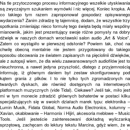
Na tle przytoczonego procesu informacyjnego wszelkie utyskiwania
są zwyczajnym szukaniem wymówki i nic więcej. Koniec kropka. A
co takiego tym razem zaproponował gospodarz opisywanego
wydarzenia? Zanim zdradzę tę tajemnicę, dodam, że wszystkie trzy
spotkania zmieniając nieco formułę tego święta będą miały wspólny
mianownik, jakim jest prezentujący swoje różne pomysły na dobry
dźwięk w naszych domach wrocławski salon audio „Art & Voice”.
Zatem co wystąpiło w pierwszej odsłonie? Powiem tak, choć na
chwilę obecną mentalnie nie jestem przygotowany do takiego
sposobu obcowania ze światem zapisanych na pięciolinii dźwięków,
ale z autopsji wiem, że dla wielu zaawansowanych audiofilów jest to
nieuchronna, a nawet jedyna przyszłość, dlatego z przyjemnością
informuję, iż głównym daniem był zestaw skonfigurowany pod
kątem grania z plików. I to nie tylko tych zgromadzonych na
twardych dyskach, ale również dostępnych na internetowych
platformach muzycznych (vide Tidal). Ciekawe? Jeśli tak, miło jest
mi w tym monecie zdradzić głównych bohaterów w postaci kilku
specjalizujących się w swoich działach marek typu: elektronika –
Lumin Musik, Fidata Global, Norma Audio Electronics, kolumny –
Xavian, okablowanie – Harmonix i Hijiri, akcesoria meblowe – Music
Tools. Jeśli jesteście zainteresowani dokładną wyliczanką
sprzętową, zachęcam do lektury tekstu Marcina, gdyż wiem, że w