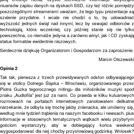
niuansów zapisu danych na dyskach SSD, czy też różnic pomiędzy
poszczególnymi streamerami uważam, że tego typu prezentacje są
szalenie przydatne. I wcale nie chodzi o to, by udowadniać
wyższość jednych świąt nad innymi, lecz by oswajać odbiorców z
technologią, która wcześniej, czy później stanie się nie tylko
powszechna, co niemalże jedyna a zarówno winyl, jak i CD zyskają
status formatów ewidentnie niszowych.
Serdecznie dziękuję Organizatorom i Gospodarzom za zaproszenie.
Marcin Olszewski
Opinia 2
Tak tak, pierwsza z trzech przewidywanych odsłon odbywającego
się w stolicy Dolnego Śląska – Wrocławiu, organizowanego przez
Piotra Guzka tegorocznego mitingu dla miłośników muzyki spod
znaku „Audiofila” jest już za nami. Co prawda w kilku kuluarowych
rozmowach na portalach internetowych zanotowałem delikatne
narzekanie, że odbyła się trochę jakby znienacka, ale umówmy się,
według mnie tydzień trąbienia na naszym facebooku i newsach. plus
informacje w stosownych tematycznych wątkach wielu przybyłym
gościom wystarczyły, aby w dobiegający końca weekend
wygospodarować dla niej choćby przysłowiową godzinkę. Wniosek?