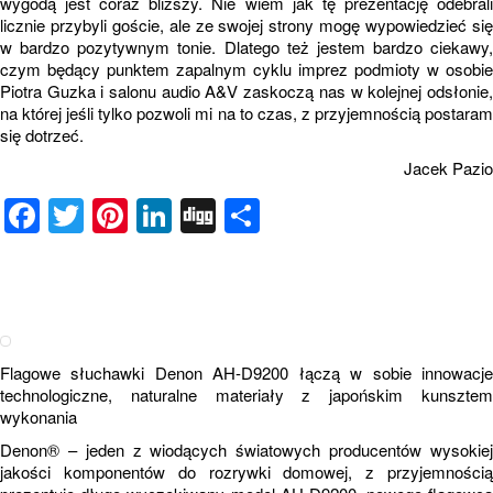
wygodą jest coraz bliższy. Nie wiem jak tę prezentację odebrali
licznie przybyli goście, ale ze swojej strony mogę wypowiedzieć się
w bardzo pozytywnym tonie. Dlatego też jestem bardzo ciekawy,
czym będący punktem zapalnym cyklu imprez podmioty w osobie
Piotra Guzka i salonu audio A&V zaskoczą nas w kolejnej odsłonie,
na której jeśli tylko pozwoli mi na to czas, z przyjemnością postaram
się dotrzeć.
Jacek Pazio
Facebook
Twitter
Pinterest
LinkedIn
Digg
Share
Flagowe słuchawki Denon AH-D9200 łączą w sobie innowacje
technologiczne, naturalne materiały z japońskim kunsztem
wykonania
Denon® – jeden z wiodących światowych producentów wysokiej
jakości komponentów do rozrywki domowej, z przyjemnością