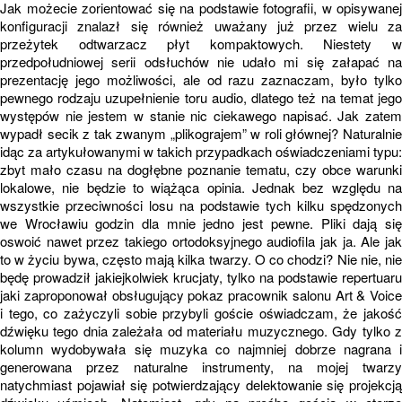
Jak możecie zorientować się na podstawie fotografii, w opisywanej
konfiguracji znalazł się również uważany już przez wielu za
przeżytek odtwarzacz płyt kompaktowych. Niestety w
przedpołudniowej serii odsłuchów nie udało mi się załapać na
prezentację jego możliwości, ale od razu zaznaczam, było tylko
pewnego rodzaju uzupełnienie toru audio, dlatego też na temat jego
występów nie jestem w stanie nic ciekawego napisać. Jak zatem
wypadł secik z tak zwanym „plikograjem” w roli głównej? Naturalnie
idąc za artykułowanymi w takich przypadkach oświadczeniami typu:
zbyt mało czasu na dogłębne poznanie tematu, czy obce warunki
lokalowe, nie będzie to wiążąca opinia. Jednak bez względu na
wszystkie przeciwności losu na podstawie tych kilku spędzonych
we Wrocławiu godzin dla mnie jedno jest pewne. Pliki dają się
oswoić nawet przez takiego ortodoksyjnego audiofila jak ja. Ale jak
to w życiu bywa, często mają kilka twarzy. O co chodzi? Nie nie, nie
będę prowadził jakiejkolwiek krucjaty, tylko na podstawie repertuaru
jaki zaproponował obsługujący pokaz pracownik salonu Art & Voice
i tego, co zażyczyli sobie przybyli goście oświadczam, że jakość
dźwięku tego dnia zależała od materiału muzycznego. Gdy tylko z
kolumn wydobywała się muzyka co najmniej dobrze nagrana i
generowana przez naturalne instrumenty, na mojej twarzy
natychmiast pojawiał się potwierdzający delektowanie się projekcją