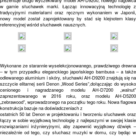
prezentuje długo wyczekiwany model AH-D9200, nowego flagowca
w gamie słuchawek marki. Łącząc innowacyjną technologię z
tradycyjnymi materiałami oraz ręcznym wykonaniem w Japonii,
nowy model został zaprojektowany by stać się klejnotem klasy
referencyjnej wśród słuchawek nausznych.
Wykonane ze starannie wyselekcjonowanego, prawdziwego drewna
– w tym przypadku eleganckiego japońskiego bambusa – a także
odlewanego aluminium i skóry, słuchawki AH-D9200 znajdują się na
szczycie elitarnej serii Denon „Wood Series”,dołączając do wysoko
cenionego i nagradzanego modelu AH-D7200 „walnut”
zaprezentowanego w 2016 roku, oraz modelu AH-D5200
„zebrawood”, wprowadzonego na początku tego roku. Nowa flagowa
konstrukcja bazuje na doświadczeniach z
ostatnich 50 lat Denon w projektowaniu i tworzeniu słuchawek oraz
łączy w sobie wyjątkową technologię z najlepszymi w swojej klasie
rozwiązaniami inżynieryjnymi, aby zapewnić wyjątkowy dźwięk –
niezależnie od tego, czy słuchasz muzyki w domu, czy będąc w