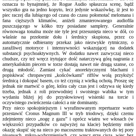
oznacza to bynajmniej, że Rogue Audio spłaszcza scenę, bądź
wszystko gra na jedno kopyto, lecz jedynie wskazówkę, iż jest to
piec raczej dla lubiącego od czasu do czasu połomotać melomana i
fana cięższych klimatów, aniżeli zmanierowanego audiofila
puszczającego w kółko trzy posiadane samplery. Generalnie
równowaga tonalna może nie tyle jest przesunięta nieco w dół, co
właśnie na przełomie dołu i średnicy skupiona, przez co
automatycznie odbieramy przekaz jako niezwykle rytmiczny, o
zaraźliwej motoryce i intensywności wskazującej na dodatek
substancji psychoaktywnych. W dodatku nawet zazwyczaj nieco
chudsze, czy też wręcz irytujące dość natarczywą górą nagrania z
amerykańskim piecem w torze dostają nawet nie drugą szanse, co
drugą młodość. Zamiast cykać anorektycznymi blachami i
popiskiwać chropawymi „końcówkami” riffów wolą przyłożyć
średnicą i dokopać basem, co też czynią z wielką ochotą. Proszę się
jednak nie martwić o górę, która cały czas jest i odzywa się kiedy
trzeba, jednak z roli przewodniej i swoistego wabika w tym
wydaniu bliżej jej do przysłowiowej wisienki na torcie i
oczywistego zwieńczenia całości a nie dominanty.
Przy nieco spokojniejszym i wyrafinowanym repertuarze warto
przestawić Cronus Magnum III w tryb triodowy, dzięki czemu
zdejmiemy nieco „nogę z gazu” i oprócz wiatru we włosach (w
większości przypadków co najwyżej na klacie) będziemy mieli
okazję skupić się na nieco po macoszemu traktowanych do tej pory
niuansach, mikro-wybrzmieniach, czy wręcz grze ciszą, więc bez