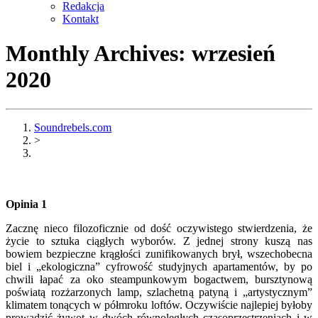
Redakcja
Kontakt
Monthly Archives:
wrzesień
2020
Soundrebels.com
>
Opinia 1
Zacznę nieco filozoficznie od dość oczywistego stwierdzenia, że
życie to sztuka ciągłych wyborów. Z jednej strony kuszą nas
bowiem bezpieczne krągłości zunifikowanych brył, wszechobecna
biel i „ekologiczna” cyfrowość studyjnych apartamentów, by po
chwili łapać za oko steampunkowym bogactwem, bursztynową
poświatą rozżarzonych lamp, szlachetną patyną i „artystycznym”
klimatem tonących w półmroku loftów. Oczywiście najlepiej byłoby
prowadzić żywot w dwóch równoległych czasoprzestrzeniach i w