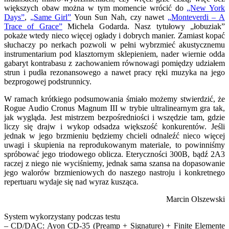
większych obaw można w tym momencie wrócić do
„New York
Days”
,
„Same Girl”
Youn Sun Nah, czy nawet
„Monteverdi – A
Trace of Grace”
Michela Godarda. Nasz tytułowy „łobuziak”
pokaże wtedy nieco więcej ogłady i dobrych manier. Zamiast kopać
słuchaczy po nerkach pozwoli w pełni wybrzmieć akustycznemu
instrumentarium pod klasztornym sklepieniem, nader wiernie odda
gabaryt kontrabasu z zachowaniem równowagi pomiędzy udziałem
strun i pudła rezonansowego a nawet pracy ręki muzyka na jego
bezprogowej podstrunnicy.
W ramach krótkiego podsumowania śmiało możemy stwierdzić, że
Rogue Audio Cronus Magnum III w trybie ultralinearnym gra tak,
jak wygląda. Jest mistrzem bezpośredniości i wszędzie tam, gdzie
liczy się drajw i wykop odsadza większość konkurentów. Jeśli
jednak w jego brzmieniu będziemy chcieli odnaleźć nieco więcej
uwagi i skupienia na reprodukowanym materiale, to powinniśmy
spróbować jego triodowego oblicza. Eteryczności 300B, bądź 2A3
raczej z niego nie wyciśniemy, jednak sama szansa na dopasowanie
jego walorów brzmieniowych do naszego nastroju i konkretnego
repertuaru wydaje się nad wyraz kusząca.
Marcin Olszewski
System wykorzystany podczas testu
– CD/DAC: Ayon CD-35 (Preamp + Signature) + Finite Elemente