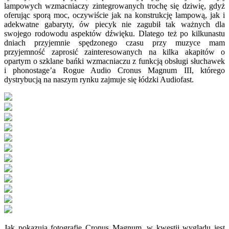
lampowych wzmacniaczy zintegrowanych trochę się dziwię, gdyż
oferując sporą moc, oczywiście jak na konstrukcję lampową, jak i
adekwatne gabaryty, ów piecyk nie zagubił tak ważnych dla
swojego rodowodu aspektów dźwięku. Dlatego też po kilkunastu
dniach przyjemnie spędzonego czasu przy muzyce mam
przyjemność zaprosić zainteresowanych na kilka akapitów o
opartym o szklane bańki wzmacniaczu z funkcją obsługi słuchawek
i phonostage’a Rogue Audio Cronus Magnum III, którego
dystrybucją na naszym rynku zajmuje się łódzki Audiofast.
Jak pokazują fotografie Cronus Magnum, w kwestii wyglądu jest