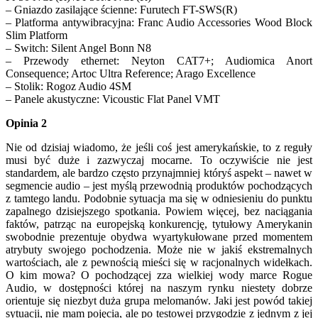
– Gniazdo zasilające ścienne: Furutech FT-SWS(R)
– Platforma antywibracyjna: Franc Audio Accessories Wood Block
Slim Platform
– Switch: Silent Angel Bonn N8
– Przewody ethernet: Neyton CAT7+; Audiomica Anort
Consequence; Artoc Ultra Reference; Arago Excellence
– Stolik: Rogoz Audio 4SM
– Panele akustyczne: Vicoustic Flat Panel VMT
Opinia 2
Nie od dzisiaj wiadomo, że jeśli coś jest amerykańskie, to z reguły
musi być duże i zazwyczaj mocarne. To oczywiście nie jest
standardem, ale bardzo często przynajmniej któryś aspekt – nawet w
segmencie audio – jest myślą przewodnią produktów pochodzących
z tamtego landu. Podobnie sytuacja ma się w odniesieniu do punktu
zapalnego dzisiejszego spotkania. Powiem więcej, bez naciągania
faktów, patrząc na europejską konkurencję, tytułowy Amerykanin
swobodnie prezentuje obydwa wyartykułowane przed momentem
atrybuty swojego pochodzenia. Może nie w jakiś ekstremalnych
wartościach, ale z pewnością mieści się w racjonalnych widełkach.
O kim mowa? O pochodzącej zza wielkiej wody marce Rogue
Audio, w dostępności której na naszym rynku niestety dobrze
orientuje się niezbyt duża grupa melomanów. Jaki jest powód takiej
sytuacji, nie mam pojęcia, ale po testowej przygodzie z jednym z jej