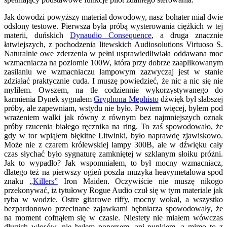
Jak dowodzi powyższy materiał dowodowy, nasz bohater miał dwie
odsłony testowe. Pierwsza była próbą wysterowania ciężkich w tej
materii, duńskich
Dynaudio Consequence
, a druga znacznie
łatwiejszych, z pochodzenia litewskich Audiosolutions Virtuoso S.
Naturalnie owe zderzenia w pełni usprawiedliwiała oddawana moc
wzmacniacza na poziomie 100W, która przy dobrze zaaplikowanym
zasilaniu we wzmacniaczu lampowym zazwyczaj jest w stanie
zdziałać praktycznie cuda. I muszę powiedzieć, że nic a nic się nie
myliłem. Owszem, na tle codziennie wykorzystywanego do
karmienia Dynek sygnałem
Gryphona Mephisto
dźwięk był słabszej
próby, ale zapewniam, wstydu nie było. Powiem więcej, byłem pod
wrażeniem walki jak równy z równym bez najmniejszych oznak
próby rzucenia białego ręcznika na ring. To zaś spowodowało, że
gdy w tor wpiąłem błękitne Litwinki, było naprawdę zjawiskowo.
Może nie z czarem królewskiej lampy 300B, ale w dźwięku cały
czas słychać było sygnaturę zamkniętej w szklanym słoiku próżni.
Jak to wypadło? Jak wspomniałem, to był mocny wzmacniacz,
dlatego też na pierwszy ogień poszła muzyka heavymetalowa spod
znaku
„Killers”
Iron Maiden. Oczywiście nie muszę nikogo
przekonywać, iż tytułowy Rogue Audio czuł się w tym materiale jak
ryba w wodzie. Ostre gitarowe riffy, mocny wokal, a wszystko
bezpardonowo przecinane zajawkami bębniarza spowodowały, że
na moment cofnąłem się w czasie. Niestety nie miałem wówczas
długich włosów, nie byłem popersem, ani punkiem, a mimo to z