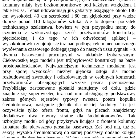
kolumny miały być bezkompromisowe pod każdym względem. I
takie też są. Temat udowadniają już gabaryty osiągające około 130
cm wysokości, 40 cm szerokości i 60 cm głębokości przy wadze
dobrze ponad 110 kilogramów sztuka. Ale to dopiero początek
technicznego szaleństwa, bowiem w tym przypadku mamy do
czynienia z wykorzystującą sześć przetworników konstrukcją
pięciodrożną i do tego w ich odwróconej aplikacji –
wysokotonówka znajduje się tuż nad podłogą celem mechanicznego
wyrównania czasowego dobiegającego do naszych uszu sygnału – z
dwoma basowcami pracującymi w układzie izobarycznym.
Ciekawostką tego modelu jest trójbrylowość konstrukcji na bazie
prostopadłościanów. Najważniejszym technicznie modułem jest
przy sporej wysokości niezbyt głęboka ostoja dla mocno
rozbudowanej zwrotnicy i odizolowanych w osobnych komorach
przetworników obsługujących wyższe pasma przenoszenia.
Przybliżając zastosowane głośniki startujemy od dołu, gdzie
znajduje się supertweeter, tuż nad nim obsługujący podstawowy
zakres górnych rejestrów typowy tweeter, potem kopułka
średniotonowa, następnie głośnik dla niskiej średnicy. To jest
oczywiście tylko oferta frontu, gdyż na plecach znajdziemy
dodatkowo dwa otwory stratne dla średniotonowców. Tak
uzbrojony moduł od góry przykrywa licująca z frontem kolumny
kubatura dla pierwszego głośnika basowego. Zaś pod nią, tuż za
sekcją wysoko-średniotonową do samej podstawy dodano kolejną
skrzynię dla drugiego basowca. Ważną, oczywiście przywołaną już