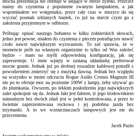
mocna prezentacja nie obfituje w latające w eterze żyletki. Przecież
mamy do czynienia z popularnie zwanym lampiakiem, a jak
wspominałem we wstępniaku, przez cały czas w muzyce da się
wyczuć posmak szklanych baniek, co już na starcie czyni go z
założenia przyjemnym w odbiorze.
Próbując opisać naszego bohatera w kilku żołnierskich słowach,
jedno jest pewne, miałem do czynienia z piecem potrafiącym stawić
czoło nawet największym wyzwaniom. To zaś sprawia, że w
momencie prób na własnym organizmie to tylko od Was zależeć
będzie – mam na myśli odpowiednią konfigurację, jak się
zaprezentuje. U mnie wpięty w zastaną układankę preferował
mocne granie. Jednak już po drobnej roszadzie kablowej potrafił z
powodzeniem zmierzyć się z muzyką dawną. Jednak bez względu
na wszystko w moim odczuciu Rogue Audio Cronus Magnum III
nie po to oferuje moc na poziomie 100W z lampy, żeby używać go
do plumkania. Owszem, po lekkim posłodzeniu jego największych
zalet spokojnie się da. Jednak fakt jest faktem, iż jego środowiskiem
naturalnym bez dwóch zdań jest w pełni kontrolowana, a przez to
świetnie zaprezentowana rockowa i jej podobna jazda bez
trzymanki. A to we wzmacniaczach lampowych jest nie do
przecenienia.
Jacek Pazio
System wykorzystywany w teście: