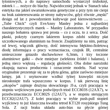
tytoniowych, a do naprawy samochodu wystarczył śrubokręt,
młotek i … nożyce do blachy. Najwidoczniej jednak w Stanach taka
estetyka ma jakieś uwarunkowania genetyczne a przy tym nie cierpi
na brak zainteresowania ze strony nabywców, gdyż równie „męski”
design od lat z powodzeniem kultywuje pod kierownictwem …
„Tube Chick” czyli EveAnny Manley jedna z najbardziej
charakterystycznych marek – Manley Laboratories. W przypadku
naszego bohatera sprawa jest prosta – co z oczu, to z serca. Dość
płaski, pokryty czarnym lakierem korpus zdobi solidny płat
szczotkowanego aluminium na froncie. Znajdziemy na nim, patrząc
od lewej, włącznik główny, dość intensywna błękitno-fioletową
diodę informująca o pracy wzmacniacza, czujnik IR, centralnie
umieszczone gniazdo słuchawkowe 6,3mm, i trzy toczone
aluminiowe gałki – dwie mniejsze (selektora źródeł i balansu), i
jedną nieco większą – regulację głośności. Oba dolne narożniki
okupują nazwa producenta i oznaczenie modelu. Nad wyraz
oryginalnie prezentuje się za to płyta górna, gdzie zarówno mniejsze
lampy, jak i usytuowane wzdłuż tylnej krawędzi niczym
nieosłonięte trafa wpuszczono w korpus. I tak pierwszą linię
„okopów” zajmuje drużyna słowackiego JJ-a, czyli pracująca w
stopniu wejściowym para podwójnych triod ECC803S (12AX7), w
przedwzmacniaczu ECC802S (12AU7), a w stopniu sterującym
ECC82(12AU7). Z kolei pracujący w trybie push-pull stopień
wyjściowy to już klasyczna kwadra tetrod KT120 rosyjskiego Tung
Sola. Z racji braku układu auto-bias na płycie górnej