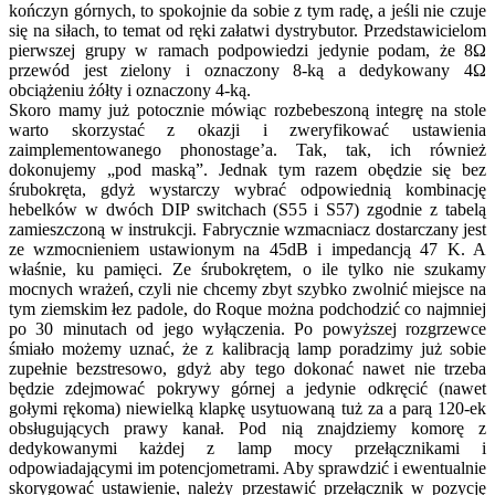
kończyn górnych, to spokojnie da sobie z tym radę, a jeśli nie czuje
się na siłach, to temat od ręki załatwi dystrybutor. Przedstawicielom
pierwszej grupy w ramach podpowiedzi jedynie podam, że 8Ω
przewód jest zielony i oznaczony 8-ką a dedykowany 4Ω
obciążeniu żółty i oznaczony 4-ką.
Skoro mamy już potocznie mówiąc rozbebeszoną integrę na stole
warto skorzystać z okazji i zweryfikować ustawienia
zaimplementowanego phonostage’a. Tak, tak, ich również
dokonujemy „pod maską”. Jednak tym razem obędzie się bez
śrubokręta, gdyż wystarczy wybrać odpowiednią kombinację
hebelków w dwóch DIP switchach (S55 i S57) zgodnie z tabelą
zamieszczoną w instrukcji. Fabrycznie wzmacniacz dostarczany jest
ze wzmocnieniem ustawionym na 45dB i impedancją 47 K. A
właśnie, ku pamięci. Ze śrubokrętem, o ile tylko nie szukamy
mocnych wrażeń, czyli nie chcemy zbyt szybko zwolnić miejsce na
tym ziemskim łez padole, do Roque można podchodzić co najmniej
po 30 minutach od jego wyłączenia. Po powyższej rozgrzewce
śmiało możemy uznać, że z kalibracją lamp poradzimy już sobie
zupełnie bezstresowo, gdyż aby tego dokonać nawet nie trzeba
będzie zdejmować pokrywy górnej a jedynie odkręcić (nawet
gołymi rękoma) niewielką klapkę usytuowaną tuż za a parą 120-ek
obsługujących prawy kanał. Pod nią znajdziemy komorę z
dedykowanymi każdej z lamp mocy przełącznikami i
odpowiadającymi im potencjometrami. Aby sprawdzić i ewentualnie
skorygować ustawienie, należy przestawić przełącznik w pozycję