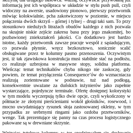
informacją jest ich współpraca w układzie w stylu push pull, czyli
widoczny na awersie, usadowiony pionowo, pierwszy przetwornik
mówiąc kolokwialnie, pcha zakotwiczony w poziomie, w miejscu
połączenia dwóch skrzyń – górnej i tylnej – drugi taki sam. To przy
stosunkowo niedużych litrażach obudów każdego z nich pozwala
na skrajnie niskie zejście zakresu basu przy jego znakomitej, bo
pozbawionej zniekształceń jakości. Co dodatkowo jest bardzo
istotne, każdy przetwornik zawsze pracuje wespół z sąsiadującym,
co pozwala płynnie, wręcz bezkosztowo, sonicznie scalić
obsługiwane przez te kolumny pasmo przenoszenia. Oczywistym
jest, iż tak zjawiskowa konstrukcja musi stabilnie stać na podłożu,
co realizuje uzbrojona w masywne stopy, solidna platforma.
Wieńcząc temat technikaliów chyba nikogo nie zaskoczę, gdy
powiem, że temat przyłączenia Consequence’ów do wzmacniacza
realizują zorientowane w podstawie, tuż nad podłogą,
konsekwentnie uważane za duńskich inżynierów jako zupełnie
wystarczające, pojedyncze terminale. Ofertę dostępnej kolorystyki
w tym modelu wyczerpują tylko dwie opcje, czyli wykończony w
półmacie ze złotymi pierścieniami wokół głośników, rosewood, i
mocno uwydatniający rysunek słoja zastosowanej okleiny, w tym
przypadku ze srebrnymi ringami jako ozdoba przetworników,
wenge. Tak prezentujące się panny na czas procesu logistycznego
pakowane są w drewniane skrzynie.
Wpinając tytułowe kolumny w tor spodziewałem się dosłownie