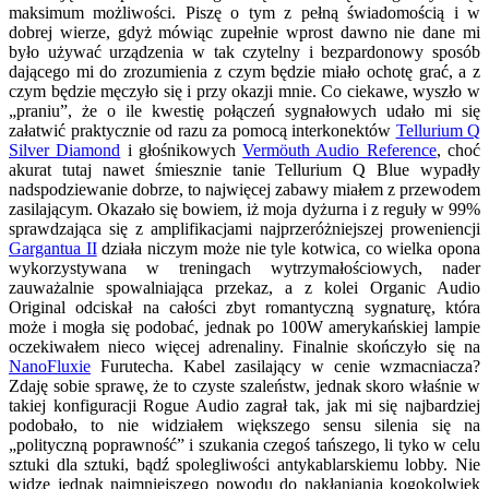
maksimum możliwości. Piszę o tym z pełną świadomością i w
dobrej wierze, gdyż mówiąc zupełnie wprost dawno nie dane mi
było używać urządzenia w tak czytelny i bezpardonowy sposób
dającego mi do zrozumienia z czym będzie miało ochotę grać, a z
czym będzie męczyło się i przy okazji mnie. Co ciekawe, wyszło w
„praniu”, że o ile kwestię połączeń sygnałowych udało mi się
załatwić praktycznie od razu za pomocą interkonektów
Tellurium Q
Silver Diamond
i głośnikowych
Vermöuth Audio Reference
, choć
akurat tutaj nawet śmiesznie tanie Tellurium Q Blue wypadły
nadspodziewanie dobrze, to najwięcej zabawy miałem z przewodem
zasilającym. Okazało się bowiem, iż moja dyżurna i z reguły w 99%
sprawdzająca się z amplifikacjami najprzeróżniejszej proweniencji
Gargantua II
działa niczym może nie tyle kotwica, co wielka opona
wykorzystywana w treningach wytrzymałościowych, nader
zauważalnie spowalniająca przekaz, a z kolei Organic Audio
Original odciskał na całości zbyt romantyczną sygnaturę, która
może i mogła się podobać, jednak po 100W amerykańskiej lampie
oczekiwałem nieco więcej adrenaliny. Finalnie skończyło się na
NanoFluxie
Furutecha. Kabel zasilający w cenie wzmacniacza?
Zdaję sobie sprawę, że to czyste szaleństw, jednak skoro właśnie w
takiej konfiguracji Rogue Audio zagrał tak, jak mi się najbardziej
podobało, to nie widziałem większego sensu silenia się na
„polityczną poprawność” i szukania czegoś tańszego, li tyko w celu
sztuki dla sztuki, bądź spolegliwości antykablarskiemu lobby. Nie
widzę jednak najmniejszego powodu do nakłaniania kogokolwiek