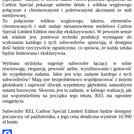
Carbon Special pokazuje subtelne detale z włókna węglowego
połączone z chromowanymi i polerowanymi akcentami ze stali
nierdzewnej.
To połączenie włókna węglowego, lakieru, elementów
chromowanych i stali nadaje niesamowitemu modelowi Carbon
Special Limited Edition otoczkę ekskluzywności. W pewnym sensie
tak właśnie jest, ponieważ techniki produkcji wymagane do
wykonania każdego z tych subwooferów sprawiają, iż dostępna
ilość będzie rzeczywiście ograniczona, co sprawia, że każda sztuka
będzie limitowana i ekskluzywna.
Wybrana stylistyka sugeruje subwoofer łączący w sobie
równowagę, elegancję, pewność siebie, wyrafinowanie i gotowość
do wypełnienia zadania. Jakie jest więc zadanie każdego z tych
subwooferów? Mają one bezproblemowo współpracować z innymi
głośnikami i zapewnić dźwięk wypełniony głębokimi, naturalnymi
nutami basowymi. Słowem, jest to zadanie, w którego realizacji, jak
już wspomnieliśmy na początku tego tekstu, REL ma ogromne
osiągnięcia.
Subwoofer REL Carbon Special Limited Edition będzie dostępny
począwszy od października, a jego cena detaliczna wyniesie 16 990
zł brutto