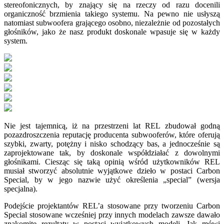
stereofonicznych, by znający się na rzeczy od razu docenili
organiczność brzmienia takiego systemu. Na pewno nie usłyszą
natomiast subwoofera grającego osobno, niezależnie od pozostałych
głośników, jako że nasz produkt doskonale wpasuje się w każdy
system.
Nie jest tajemnicą, iż na przestrzeni lat REL zbudował godną
pozazdroszczenia reputację producenta subwooferów, które oferują
szybki, zwarty, potężny i nisko schodzący bas, a jednocześnie są
zaprojektowane tak, by doskonale współdziałać z dowolnymi
głośnikami. Ciesząc się taką opinią wśród użytkowników REL
musiał stworzyć absolutnie wyjątkowe dzieło w postaci Carbon
Special, by w jego nazwie użyć określenia „special” (wersja
specjalna).
Podejście projektantów REL’a stosowane przy tworzeniu Carbon
Special stosowane wcześniej przy innych modelach zawsze dawało
znakomite rezultaty w postaci wyjątkowych modeli. Jak mówi