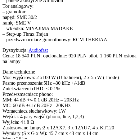
– panele akustyczne Artnovion
Tor analogowy:
– gramofon:
napęd: SME 30/2
ramię: SME V
– wkładka: MIYAJIMA MADAKE
– Step-up Thrax Trajan
– przedwzmacniacz gramofonowy: RCM THERIAA
Dystrybucja:
Audiofast
Cena: 18 540 PLN; opcjonalnie: 920 PLN pilot, 1 160 PLN osłona
na lampy
Dane techniczne
Moc wyjściowa: 2 x100 W (Ultralinear), 2 x 55 W (Triode)
Pasmo przenoszenia:5Hz –30 kHz +/-1dB
ZniekształceniaTHD: < 0.1%
Przedwzmacniacz phono:
MM: 44 dB +/- 0.1 dB 20Hz – 20KHz
MC: 60 dB +/-1dB 20Hz –20KHz
Wzmacniacz słuchawkowy: 1W
Wejścia: 4 pary wejść (phono, line, 1,2,3)
Wyjścia: 4 i 8 Ω
Zastosowane lampy:2 x 12AX7, 3 x 12AU7, 4 x KT120
Wymiary (S x G x W): 45.7 cm x 43 cm x 14 cm
Waga: 25 kg