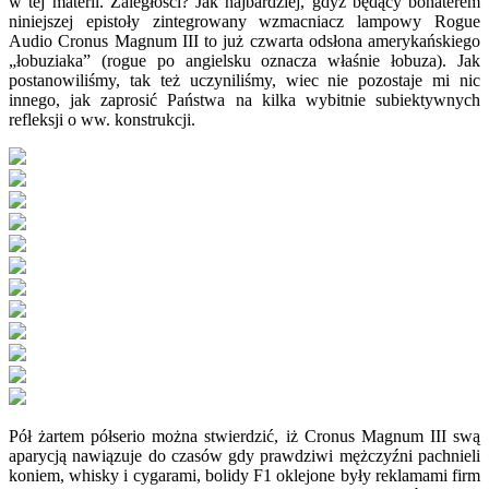
w tej materii. Zaległości? Jak najbardziej, gdyż będący bohaterem
niniejszej epistoły zintegrowany wzmacniacz lampowy Rogue
Audio Cronus Magnum III to już czwarta odsłona amerykańskiego
„łobuziaka” (rogue po angielsku oznacza właśnie łobuza). Jak
postanowiliśmy, tak też uczyniliśmy, wiec nie pozostaje mi nic
innego, jak zaprosić Państwa na kilka wybitnie subiektywnych
refleksji o ww. konstrukcji.
Pół żartem półserio można stwierdzić, iż Cronus Magnum III swą
aparycją nawiązuje do czasów gdy prawdziwi mężczyźni pachnieli
koniem, whisky i cygarami, bolidy F1 oklejone były reklamami firm