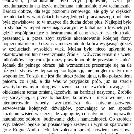
cenowych, paradoksalnie było zbyt poprawnie, czyli po
przetłumaczeniu na język melomana, minimalnie zbyt technicznie.
Bardzo dobrze, dla tego poziomu cenowego, ale gdy w ciężkich
brzmieniach w wartościach bezwzględnych praca naszego bohatera
była zjawiskowa, to w muzyce dla ducha dobra plus. Najlepiej było
to słychać w repertuarze nagrywanym w kubaturach kościelnych,
gdzie współpracujące z instrumentami echo często jest clou całej
prezentacji, a przez zbyt szybkie akcentowanie kolejnej frazy,
poprzednia nie miała szans samoczynnie do końca wygasnąć gdzieś
w czeluściach wysokich wież. Można było nieco upłynnić to
okablowaniem lub nawet zmianą źródła i wówczas temat dla wielu
miłośników tego rodzaju muzy prawdopodobnie przestanie istnieć.
Jednak dla pełnego obrazu, jak wzmacniacz prezentuje się na tle
różnych stylów w tej samej konfiguracji, nie mogłem o tym nie
wspomnieć. To zaś. nie jest dla niego żadną ujmą, tylko pokazaniem
palcem, co i jak, a dla Was w przypadku prób, już na starcie
wyartykułowanym drogowskazem na co zwrócić uwagę. Ja
okiełznałem temat zmianą łączówki na bardziej nasyconą. Zrobiło
się soczyściej, a przez to bardziej kolorowo i nieco wolniej, co
utemperowało zapędy wzmacniacza do natychmiastowego
serwowania kolejnych dźwięków, pozwalając w ten sposób
każdemu wisieć w eterze, ile zapragnie, co natychmiast poprawiło
naturalność odbioru, budowanie głębi i namacalności. Co zrobicie
Wy, zależeć będzie od posiadanego zestawu i wyniku sparowania
go z Rogue Audio. Jednakże zalecam spokój, bowiem nawet owa