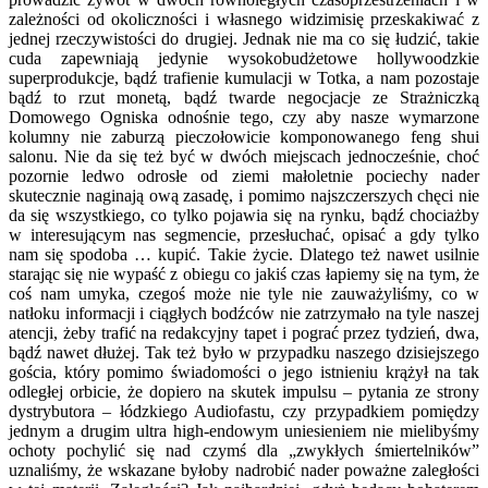
zależności od okoliczności i własnego widzimisię przeskakiwać z
jednej rzeczywistości do drugiej. Jednak nie ma co się łudzić, takie
cuda zapewniają jedynie wysokobudżetowe hollywoodzkie
superprodukcje, bądź trafienie kumulacji w Totka, a nam pozostaje
bądź to rzut monetą, bądź twarde negocjacje ze Strażniczką
Domowego Ogniska odnośnie tego, czy aby nasze wymarzone
kolumny nie zaburzą pieczołowicie komponowanego feng shui
salonu. Nie da się też być w dwóch miejscach jednocześnie, choć
pozornie ledwo odrosłe od ziemi małoletnie pociechy nader
skutecznie naginają ową zasadę, i pomimo najszczerszych chęci nie
da się wszystkiego, co tylko pojawia się na rynku, bądź chociażby
w interesującym nas segmencie, przesłuchać, opisać a gdy tylko
nam się spodoba … kupić. Takie życie. Dlatego też nawet usilnie
starając się nie wypaść z obiegu co jakiś czas łapiemy się na tym, że
coś nam umyka, czegoś może nie tyle nie zauważyliśmy, co w
natłoku informacji i ciągłych bodźców nie zatrzymało na tyle naszej
atencji, żeby trafić na redakcyjny tapet i pograć przez tydzień, dwa,
bądź nawet dłużej. Tak też było w przypadku naszego dzisiejszego
gościa, który pomimo świadomości o jego istnieniu krążył na tak
odległej orbicie, że dopiero na skutek impulsu – pytania ze strony
dystrybutora – łódzkiego Audiofastu, czy przypadkiem pomiędzy
jednym a drugim ultra high-endowym uniesieniem nie mielibyśmy
ochoty pochylić się nad czymś dla „zwykłych śmiertelników”
uznaliśmy, że wskazane byłoby nadrobić nader poważne zaległości