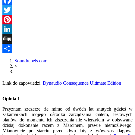
Facebook
Twitter
Pinterest
LinkedIn
Digg
Share
Soundrebels.com
>
Link do zapowiedzi:
Dynaudio Consequence Ultimate Edition
Opinia 1
Przyznam szczerze, że mimo od dwóch lat snutych gdzieś w
zakamarkach mojego ośrodka zarządzania ciałem, testowych
planów, do momentu ich ziszczenia nie wierzyłem w opisywane
dzisiaj dokonanie razem z Marcinem, prawie niemożliwego.
Mianowicie po starciu przed dwu laty z wówczas flagową