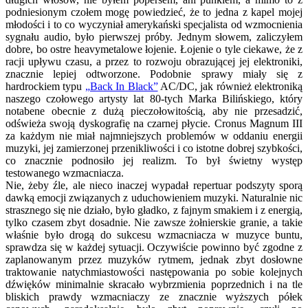
podniesionym czołem mogę powiedzieć, że to jedna z kapel mojej
młodości i to co wyczyniał amerykański specjalista od wzmocnienia
sygnału audio, było pierwszej próby. Jednym słowem, zaliczyłem
dobre, bo ostre heavymetalowe łojenie. Łojenie o tyle ciekawe, że z
racji upływu czasu, a przez to rozwoju obrazującej jej elektroniki,
znacznie lepiej odtworzone. Podobnie sprawy miały się z
hardrockiem typu
„Back In Black”
AC/DC, jak również elektroniką
naszego czołowego artysty lat 80-tych Marka Bilińskiego, który
notabene obecnie z dużą pieczołowitością, aby nie przesadzić,
odświeża swoją dyskografię na czarnej płycie. Cronus Magnum III
za każdym nie miał najmniejszych problemów w oddaniu energii
muzyki, jej zamierzonej przenikliwości i co istotne dobrej szybkości,
co znacznie podnosiło jej realizm. To był świetny występ
testowanego wzmacniacza.
Nie, żeby źle, ale nieco inaczej wypadał repertuar podszyty sporą
dawką emocji związanych z uduchowieniem muzyki. Naturalnie nic
strasznego się nie działo, było gładko, z fajnym smakiem i z energią,
tylko czasem zbyt dosadnie. Nie zawsze żołnierskie granie, a takie
właśnie było drogą do sukcesu wzmacniacza w muzyce buntu,
sprawdza się w każdej sytuacji. Oczywiście powinno być zgodne z
zaplanowanym przez muzyków rytmem, jednak zbyt dosłowne
traktowanie natychmiastowości następowania po sobie kolejnych
dźwięków minimalnie skracało wybrzmienia poprzednich i na tle
bliskich prawdy wzmacniaczy ze znacznie wyższych półek