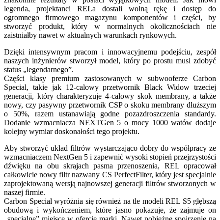
legenda, projektanci RELa dostali wolną rękę i dostęp do
ogromnego firmowego magazynu komponentów i części, by
stworzyć produkt, który w normalnych okolicznościach nie
zaistniałby nawet w aktualnych warunkach rynkowych.
Dzięki intensywnym pracom i innowacyjnemu podejściu, zespół
naszych inżynierów stworzył model, który po prostu musi zdobyć
status „legendarnego”.
Części klasy premium zastosowanych w subwooferze Carbon
Special, takie jak 12-calowy przetwornik Black Widow trzeciej
generacji, który charakteryzuje 4-calowy skok membrany, a także
nowy, czy pasywny przetwornik CSP o skoku membrany dłuższym
o 50%, razem ustanawiają godne pozazdroszczenia standardy.
Dodanie wzmacniacza NEXTGen 5 o mocy 1000 watów dodaje
kolejny wymiar doskonałości tego projektu.
Aby stworzyć układ filtrów wystarczająco dobry do współpracy ze
wzmacniaczem NextGen 5 i zapewnić wysoki stopień przejrzystości
dźwięku na obu skrajach pasma przenoszenia, REL opracował
całkowicie nowy filtr nazwany CS PerfectFilter, który jest specjalnie
zaprojektowaną wersją najnowszej generacji filtrów stworzonych w
naszej firmie.
Carbon Special wyróżnia się również na tle modeli REL S5 głębszą
obudową i wykończeniem, które jasno pokazuje, że zajmuje on
„specjalne” miejsce w ofercie marki. Nawet pobieżne spojrzenie na