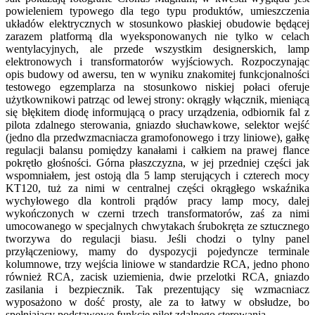
powieleniem typowego dla tego typu produktów, umieszczenia
układów elektrycznych w stosunkowo płaskiej obudowie będącej
zarazem platformą dla wyeksponowanych nie tylko w celach
wentylacyjnych, ale przede wszystkim designerskich, lamp
elektronowych i transformatorów wyjściowych. Rozpoczynając
opis budowy od awersu, ten w wyniku znakomitej funkcjonalności
testowego egzemplarza na stosunkowo niskiej połaci oferuje
użytkownikowi patrząc od lewej strony: okrągły włącznik, mieniącą
się błękitem diodę informującą o pracy urządzenia, odbiornik fal z
pilota zdalnego sterowania, gniazdo słuchawkowe, selektor wejść
(jedno dla przedwzmacniacza gramofonowego i trzy liniowe), gałkę
regulacji balansu pomiędzy kanałami i całkiem na prawej flance
pokrętło głośności. Górna płaszczyzna, w jej przedniej części jak
wspomniałem, jest ostoją dla 5 lamp sterujących i czterech mocy
KT120, tuż za nimi w centralnej części okrągłego wskaźnika
wychyłowego dla kontroli prądów pracy lamp mocy, dalej
wykończonych w czerni trzech transformatorów, zaś za nimi
umocowanego w specjalnych chwytakach śrubokręta ze sztucznego
tworzywa do regulacji biasu. Jeśli chodzi o tylny panel
przyłączeniowy, mamy do dyspozycji pojedyncze terminale
kolumnowe, trzy wejścia liniowe w standardzie RCA, jedno phono
również RCA, zacisk uziemienia, dwie przelotki RCA, gniazdo
zasilania i bezpiecznik. Tak prezentujący się wzmacniacz
wyposażono w dość prosty, ale za to łatwy w obsłudze, bo
spełniający podstawowe funkcje pilot zdalnego sterowania.