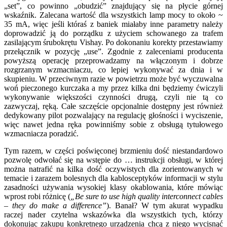
„set”, co powinno „obudzić” znajdujący się na płycie górnej
wskaźnik. Zalecana wartość dla wszystkich lamp mocy to około ~
35 mA, więc jeśli któraś z baniek miałaby inne parametry należy
doprowadzić ją do porządku z użyciem schowanego za trafem
zasilającym śrubokrętu Vishay. Po dokonaniu korekty przestawiamy
przełącznik w pozycję „use”. Zgodnie z zaleceniami producenta
powyższą operację przeprowadzamy na włączonym i dobrze
rozgrzanym wzmacniaczu, co lepiej wykonywać za dnia i w
skupieniu. W przeciwnym razie w powietrzu może być wyczuwalna
woń pieczonego kurczaka a my przez kilka dni będziemy ćwiczyli
wykonywanie większości czynności drugą, czyli nie tą co
zazwyczaj, ręką. Całe szczęście opcjonalnie dostępny jest również
dedykowany pilot pozwalający na regulację głośności i wyciszenie,
więc nawet jedna ręka powinniśmy sobie z obsługą tytułowego
wzmacniacza poradzić.
Tym razem, w części poświęconej brzmieniu dość niestandardowo
pozwolę odwołać się na wstępie do … instrukcji obsługi, w której
można natrafić na kilka dość oczywistych dla zorientowanych w
temacie i zarazem bolesnych dla kablosceptyków informacji w stylu
zasadności używania wysokiej klasy okablowania, które mówiąc
wprost robi różnicę (
„Be sure to use high quality interconnect cables
– they do make a difference”
). Banał? W tym akurat wypadku
raczej nader czytelna wskazówka dla wszystkich tych, którzy
dokonując zakupu konkretnego urządzenia chcą z niego wycisnąć