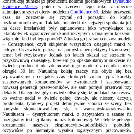
konstrukcją duńskiego producenta kolumn głośnikowych
Dynaudio
Evidence Master
, potem w czerwcu tego roku z obecnie
zajmującym szczyt oferty modelem
Confidence 60
, dzisiaj przyszedł
czas na zderzenie się czymś od początku do końca
bezkompromisowym. Tak tak, bohaterki dzisiejszego spotkania już
na desce kreślarskiej były zaplanowane jako wymykające się
jakimkolwiek ograniczeniom konstrukcyjnym z finalnymi kosztami
włącznie. Jaki był tego powód? Zdradza go już sama nazwa modelu
– Consequence, czyli skupienie wszystkich osiągnięć marki w
jednym. Oczywiście patrząc na pomysł z perspektywy biznesowej,
temat był ryzykowny. Jednak po latach okazał się strzałem w
przysłowiową dziesiątkę, bowiem po spektakularnym sukcesie na
świecie producent nie zdejmował tego modelu z cennika przez
okrągłe 30 lat. Naturalną koleją rzeczy nie obyło się bez
wprowadzanych co jakiś czas drobnych zmian typu: korekty
zastosowanych komponentów w zwrotnicach i zastosowanie
nowszej generacji przetworników, ale sam pomysł przetrwał trzy
dekady. Dlatego też gdy dowiedzieliśmy się, iż po latach sukcesów,
co ważne nadal w świetle pełnej chwały, ale niestety decyzją
producenta, tytułowy projekt definitywnie schodzi ze sceny, bez
namysłu skontaktowaliśmy się z warszawsko-krakowskim
Nautilusem – dystrybutorem marki, z zapytaniem o szanse na
pożegnalny test tej ikony branży kolumnowej. W efekcie pełnego
zrozumienia naszych eksploracyjno-audiofilskich pobudek,
oczywiście po niemałym wysiłku logistycznym pracowników