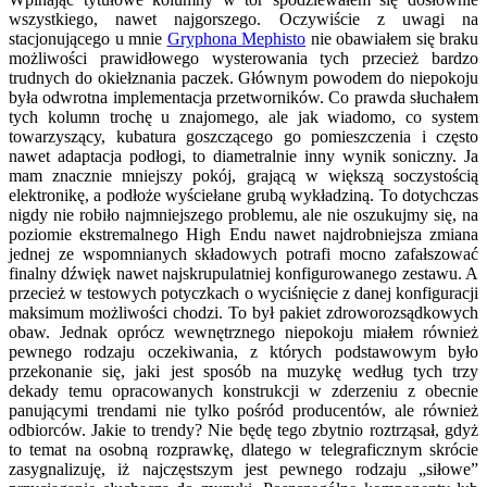
wszystkiego, nawet najgorszego. Oczywiście z uwagi na
stacjonującego u mnie
Gryphona Mephisto
nie obawiałem się braku
możliwości prawidłowego wysterowania tych przecież bardzo
trudnych do okiełznania paczek. Głównym powodem do niepokoju
była odwrotna implementacja przetworników. Co prawda słuchałem
tych kolumn trochę u znajomego, ale jak wiadomo, co system
towarzyszący, kubatura goszczącego go pomieszczenia i często
nawet adaptacja podłogi, to diametralnie inny wynik soniczny. Ja
mam znacznie mniejszy pokój, grającą w większą soczystością
elektronikę, a podłoże wyściełane grubą wykładziną. To dotychczas
nigdy nie robiło najmniejszego problemu, ale nie oszukujmy się, na
poziomie ekstremalnego High Endu nawet najdrobniejsza zmiana
jednej ze wspomnianych składowych potrafi mocno zafałszować
finalny dźwięk nawet najskrupulatniej konfigurowanego zestawu. A
przecież w testowych potyczkach o wyciśnięcie z danej konfiguracji
maksimum możliwości chodzi. To był pakiet zdroworozsądkowych
obaw. Jednak oprócz wewnętrznego niepokoju miałem również
pewnego rodzaju oczekiwania, z których podstawowym było
przekonanie się, jaki jest sposób na muzykę według tych trzy
dekady temu opracowanych konstrukcji w zderzeniu z obecnie
panującymi trendami nie tylko pośród producentów, ale również
odbiorców. Jakie to trendy? Nie będę tego zbytnio roztrząsał, gdyż
to temat na osobną rozprawkę, dlatego w telegraficznym skrócie
zasygnalizuję, iż najczęstszym jest pewnego rodzaju „siłowe”