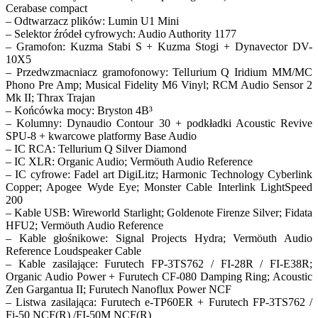
Cerabase compact
– Odtwarzacz plików: Lumin U1 Mini
– Selektor źródeł cyfrowych: Audio Authority 1177
– Gramofon: Kuzma Stabi S + Kuzma Stogi + Dynavector DV-
10X5
– Przedwzmacniacz gramofonowy: Tellurium Q Iridium MM/MC
Phono Pre Amp; Musical Fidelity M6 Vinyl; RCM Audio Sensor 2
Mk II; Thrax Trajan
– Końcówka mocy: Bryston 4B³
– Kolumny: Dynaudio Contour 30 + podkładki Acoustic Revive
SPU-8 + kwarcowe platformy Base Audio
– IC RCA: Tellurium Q Silver Diamond
– IC XLR: Organic Audio; Vermöuth Audio Reference
– IC cyfrowe: Fadel art DigiLitz; Harmonic Technology Cyberlink
Copper; Apogee Wyde Eye; Monster Cable Interlink LightSpeed
200
– Kable USB: Wireworld Starlight; Goldenote Firenze Silver; Fidata
HFU2; Vermöuth Audio Reference
– Kable głośnikowe: Signal Projects Hydra; Vermöuth Audio
Reference Loudspeaker Cable
– Kable zasilające: Furutech FP-3TS762 / FI-28R / FI-E38R;
Organic Audio Power + Furutech CF-080 Damping Ring; Acoustic
Zen Gargantua II; Furutech Nanoflux Power NCF
– Listwa zasilająca: Furutech e-TP60ER + Furutech FP-3TS762 /
Fi-50 NCF(R) /FI-50M NCF(R)