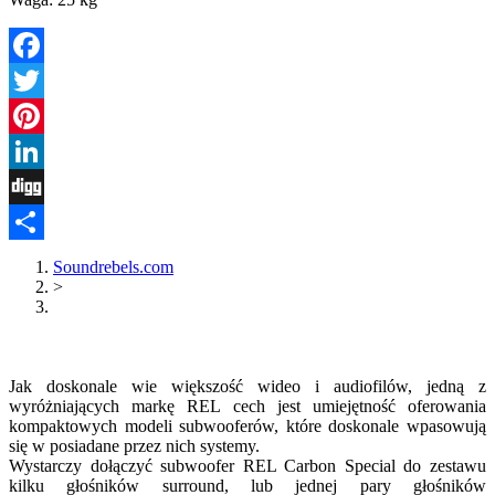
Facebook
Twitter
Pinterest
LinkedIn
Digg
Share
Soundrebels.com
>
Jak doskonale wie większość wideo i audiofilów, jedną z
wyróżniających markę REL cech jest umiejętność oferowania
kompaktowych modeli subwooferów, które doskonale wpasowują
się w posiadane przez nich systemy.
Wystarczy dołączyć subwoofer REL Carbon Special do zestawu
kilku głośników surround, lub jednej pary głośników