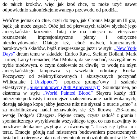
do takich kroków, więc jak ktoś chce, to może użyć nawet
odpowiednio zakonfekcjonowanego przewodu od prodiża.
Wróćmy jednak do clue, czyli do tego, jak Cronus Magnum III gra,
bądź jak może zagrać. Otóż już od pierwszych taktów słychać jego
amerykańskie korzenie. Tutaj nie ma miejsca na eteryczne
rozmarzenie, impresjonistyczne plamy i oniryczne
niezdecydowanie. Dlatego też, choć małych, kameralnych,
barokowych składów, bądź niespiesznego jazzu w stylu
„New York
Days”
dream temu w składzie: Enrico Rava, Stefano Bollani, Mark
Turner, Larry Grenadier, Paul Motian, da się słuchać, szczególnie w
trybie triodowym, o czym dosłownie za chwilę, to wodą na młyn
amerykańskiego lampowca są wszelakie odmiany Rocka.
Począwszy od zelektryfikowanych i akustycznych poczynań
Whitesnake (
„Unzipped”
), poprzez grunge’owy i szalenie
eklektyczny
„Superunknown (20th Anniversary)”
Soundgarden, po
ekstrema w stylu
„World Painted Blood”
Slayera każdy riff,
uderzenie perkusisty i mocniejsze zaakcentowanie partii wokalnych,
dostają takiego kopa jakby jeszcze nikt nie słyszał o nurcie „emo” a
za małolitrażową nadal uznawałoby się 3,5 litrową, 253-konną
wersję Dodge’a Chargera. Piękne czasy, czysta radość z grania i
spontanicznego wyrykiwania wszystkiego tego, co nas nazwijmy to
możliwie delikatnie „wytrąca z równowagi”. Liczy się tylko tu i
teraz. Emocje górują nad misternym budowaniem przestrzennych
instalacji a pierwszy plan nad ewentualnymi ozdobnikami w tle. Nie