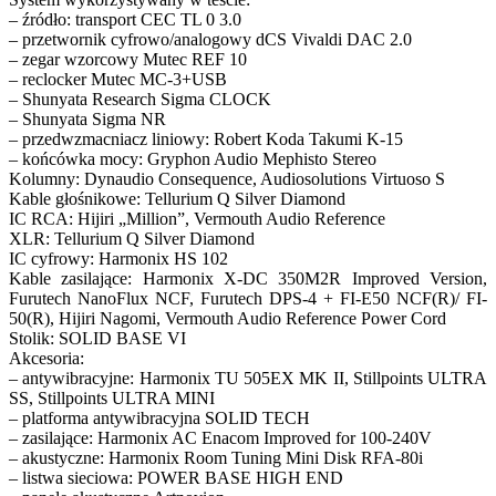
– źródło: transport CEC TL 0 3.0
– przetwornik cyfrowo/analogowy dCS Vivaldi DAC 2.0
– zegar wzorcowy Mutec REF 10
– reclocker Mutec MC-3+USB
– Shunyata Research Sigma CLOCK
– Shunyata Sigma NR
– przedwzmacniacz liniowy: Robert Koda Takumi K-15
– końcówka mocy: Gryphon Audio Mephisto Stereo
Kolumny: Dynaudio Consequence, Audiosolutions Virtuoso S
Kable głośnikowe: Tellurium Q Silver Diamond
IC RCA: Hijiri „Million”, Vermouth Audio Reference
XLR: Tellurium Q Silver Diamond
IC cyfrowy: Harmonix HS 102
Kable zasilające: Harmonix X-DC 350M2R Improved Version,
Furutech NanoFlux NCF, Furutech DPS-4 + FI-E50 NCF(R)/ FI-
50(R), Hijiri Nagomi, Vermouth Audio Reference Power Cord
Stolik: SOLID BASE VI
Akcesoria:
– antywibracyjne: Harmonix TU 505EX MK II, Stillpoints ULTRA
SS, Stillpoints ULTRA MINI
– platforma antywibracyjna SOLID TECH
– zasilające: Harmonix AC Enacom Improved for 100-240V
– akustyczne: Harmonix Room Tuning Mini Disk RFA-80i
– listwa sieciowa: POWER BASE HIGH END