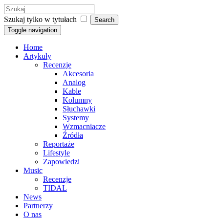
Szukaj tylko w tytułach
Toggle navigation
Home
Artykuły
Recenzje
Akcesoria
Analog
Kable
Kolumny
Słuchawki
Systemy
Wzmacniacze
Źródła
Reportaże
Lifestyle
Zapowiedzi
Music
Recenzje
TIDAL
News
Partnerzy
O nas