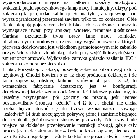
wygospodarowano miejsce na całkiem pokaźny analogowy
wskaźnik prądu spoczynkowego lamp mocy i intuicyjny, ukryty pod
zakręcaną klapka, układ kalibracji. Ściana tylna, z racji swojej nad
wyraz ograniczonej przestrzeni zawiera tylko to, co konieczne. Obie
flanki okupują pojedyncze, dość blisko siebie osadzone, a przez to
wymagające uwagi przy aplikacji widełek, terminale głośnikowe
Cardasa, przełącznik trybu pracy lamp mocy pomiędzy
ultralinearnym i triodowym, cztery pary wejść liniowych z których
pierwsza dedykowana jest wkładkom gramofonowym (nie zabrakło
oczywiście zacisku uziemienia), i dwie pary wyjść liniowych (stało i
zmiennopoziomowe). Wyliczankę zamyka gniazdo zasilania IEC i
zakręcana komora bezpiecznika.
I tutaj, korzystając z okazji, pozwolę sobie na kilka uwag natury
użytkowej. Chodzi bowiem o to, iż choć producent deklaruje, i de
facto zapewnia, obsługę kolumn zarówno 4, jak i 8 Ω, to
wzmacniacz fabrycznie dostarczany jest w konfiguracji
dedykowanej łatwiejszemu obciążeniu. Jeśli takowe posiadamy, to
jesteśmy przynajmniej pół godziny do przodu, jeśli jednak
postanowiliśmy Cronusa „ożenić” z 4 Ω to … chciał, nie chciał
trzeba będzie dostać się do trzewi wzmacniacza usuwając
„zaledwie” 14 śrub mocujących pokrywę górną i zamienić biegnące
do terminali głośnikowych stosowne przewody. Nie czas i nie
miejsce na dokładne przepisywanie instrukcji obsługi, gdzie cały
proces jest nader skrupulatnie – krok po kroku opisany. Jednak od
razu Państwa uspokoję – jeśli tylko ktoś nie posiada dwóch lewych